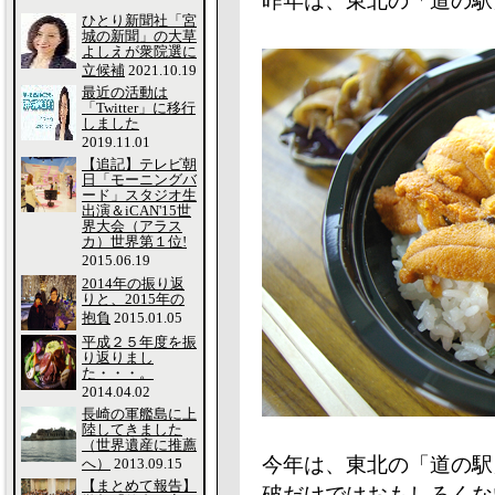
昨年は、東北の「道の駅
ひとり新聞社「宮
城の新聞」の大草
よしえが衆院選に
立候補
2021.10.19
最近の活動は
「Twitter」に移行
しました
2019.11.01
【追記】テレビ朝
日「モーニングバ
ード」スタジオ生
出演＆iCAN'15世
界大会（アラス
カ）世界第１位!
2015.06.19
2014年の振り返
りと、2015年の
抱負
2015.01.05
平成２５年度を振
り返りまし
た・・・。
2014.04.02
長崎の軍艦島に上
陸してきました
（世界遺産に推薦
今年は、東北の「道の駅
へ）
2013.09.15
【まとめて報告】
破だけではおもしろくな