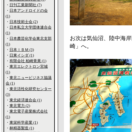
・
日刊工業新聞社 (7)
・
日本アンドロイドの会
(1)
・
日本技術士会 (2)
・
日本私立大学団体連合会
(1)
お次は気仙沼、陸中海岸
・
日本農芸化学会東北支部
(1)
崎」へ。
・
日本ＩＢＭ (3)
・
日東イシダ (1)
・
有限会社 柏崎青果 (1)
・
東京エレクトロン宮城
(1)
・
東北ニュービジネス協議
会 (1)
・
東北活性化研究センター
(3)
・
東北経済連合会 (1)
・
東北電力 (2)
・
東北電子産業株式会社
(1)
・
東栄科学産業 (1)
・
林精器製造 (1)