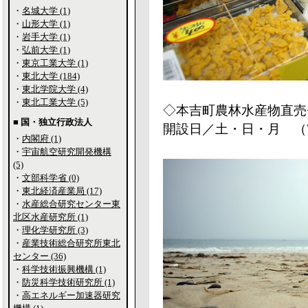
・
名城大学 (1)
・
山形大学 (1)
・
岩手大学 (1)
・
弘前大学 (1)
・
東京工業大学 (1)
・
東北大学 (184)
・
東北学院大学 (4)
・
東北工業大学 (5)
◇本吉町農林水産物直売
■ 国・独立行政法人
開設日／土・日・月 （
・
内閣府 (1)
・
宇宙航空研究開発機構
(5)
・
文部科学省 (0)
・
東北経済産業局 (17)
・
水産総合研究センター東
北区水産研究所 (1)
・
理化学研究所 (3)
・
産業技術総合研究所東北
センター (36)
・
科学技術振興機構 (1)
・
防災科学技術研究所 (1)
・
高エネルギー加速器研究