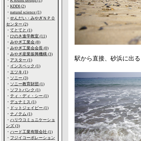
・
K sound design (1)
・
KDDI (2)
・
natural science (1)
・
せんだい・みやぎＮＰＯ
センター (2)
・
てとてと (1)
・
ひのき進学教室 (11)
・
みやぎ工業会 (8)
・
みやぎ工業会会長 (0)
・
みやぎ産業振興機構 (3)
駅から直接、砂浜に出る
・
アスター (1)
・
インスペック (1)
・
エツキ (1)
・
ソニー (3)
・
ソニー教育財団 (1)
・
ソフトバンク (1)
・
ティ・ディ・シー (1)
・
デュナミス (1)
・
ドットジェイピー (1)
・
ナノテム (1)
・
ハリウコミュニケーショ
ンズ (3)
・
ハード工業有限会社 (1)
・
フジイコーポレーション