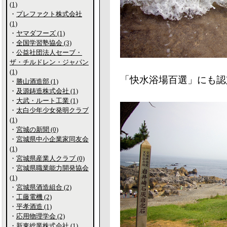
(1)
・
プレファクト株式会社
(1)
・
ヤマダフーズ (1)
・
全国学習塾協会 (3)
・
公益社団法人セーブ・
ザ・チルドレン・ジャパン
(1)
「快水浴場百選」にも認
・
勝山酒造部 (1)
・
及源鋳造株式会社 (1)
・
大武・ルート工業 (1)
・
太白少年少女発明クラブ
(1)
・
宮城の新聞 (0)
・
宮城県中小企業家同友会
(1)
・
宮城県産業人クラブ (0)
・
宮城県職業能力開発協会
(1)
・
宮城県酒造組合 (2)
・
工藤電機 (2)
・
平孝酒造 (1)
・
応用物理学会 (2)
・
新東総業株式会社 (1)