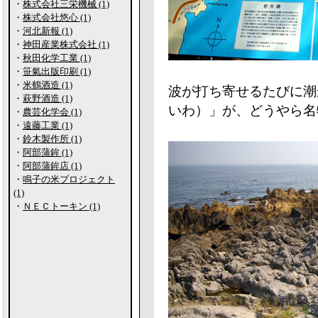
・
株式会社三栄機械 (1)
・
株式会社悠心 (1)
・
河北新報 (1)
・
神田産業株式会社 (1)
・
秋田化学工業 (1)
・
笹氣出版印刷 (1)
・
米鶴酒造 (1)
波が打ち寄せるたびに潮
・
萩野酒造 (1)
いわ）」が、どうやら名
・
農芸化学会 (1)
・
遠藤工業 (1)
・
鈴木製作所 (1)
・
阿部蒲鉾 (1)
・
阿部蒲鉾店 (1)
・
鳴子の米プロジェクト
(1)
・
ＮＥＣトーキン (1)