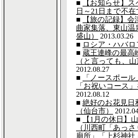
■
【お知らせ】ス
日～21日まで不在
■
【旅の記録】会津
曲家集落、東山温
盛山）
2013.03.26
■
ロシア・ハバロ
■
蔵王連峰の最高
（と言っても、山
2012.08.27
■
「ノースポール
「お祝いコース」
2012.08.12
■
絶好のお花見日
（仙台市）
2012.04
■
【1月の休日】
（川西町「あっさ
廟所」「上杉神社