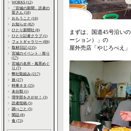
WORKS (12)
「宮城の新聞」読者の
皆さん (18)
おもうこと (16)
お知らせ (82)
ひとり新聞社 (8)
まずは、国道45号沿い
ひとり記者クラブ (1)
ーション）」の
フォトギャラリー (89)
屋外売店「やじろべえ」
取材日記 (235)
宮城のイベント・祭り
(17)
宮城の名所・風景めぐ
り (7)
弊社取組み (217)
旅 (27)
時事ネタ (25)
未分類 (1)
理学部をさがせ！ (3)
読者投稿 (5)
調べごと (5)
閑話 (8)
食 (73)