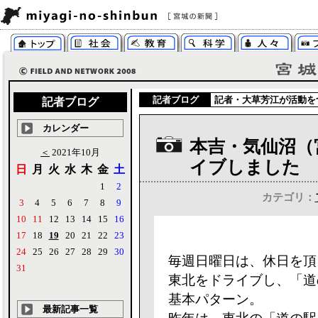
記者ブログ
記者・
大草芳江
が活動を
記者ブログ
カレンダー
本吉・気仙沼（
＜
2021年10月
イブしました
日
月
火
水
木
金
土
1
2
カテゴリ：
3
4
5
6
7
8
9
10
11
12
13
14
15
16
17
18
19
20
21
22
23
24
25
26
27
28
29
30
毎週日曜日は、休日を頂
31
東北をドライブし、「道
基本パターン。
最新記事一覧