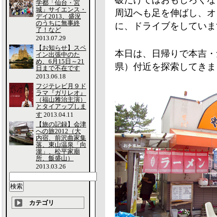
学都「仙台・宮
城」サイエンス・
周辺へも足を伸ばし、オ
デイ2013、盛況
のうちに無事終
に、ドライブをしていま
了！など
2013.07.29
【お知らせ】スペ
本日は、日帰りで本吉・
イン出張中のた
め、6月15日～21
県）付近を探索してきま
日まで不在です
2013.06.18
フジテレビ月９ド
ラマ『ガリレオ』
（福山雅治主演）
とタイアップしま
す
2013.04.11
【旅の記録】会津
への旅2012（大
内宿、前沢曲家集
落、東山温泉「向
瀧」、松平家廟
所、飯盛山）
2013.03.26
カテゴリ