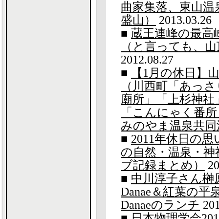
曲家集落、東山温
盛山）
2013.03.26
■
蔵王連峰の最高
（と言っても、山
2012.08.27
■
【1月の休日】
（川西町「あっさ
廟所」「上杉神社
「こんにゃく番所
みのやま温泉共同
■
2011年休日の
の自然・温泉・神
ブ記録まとめ）
20
■
中川淳子さん榊
Danae＆紅葉の
Danaeのランチ
201
■
日本物理学会20