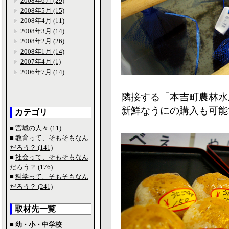
2008年6月 (29)
2008年5月 (15)
2008年4月 (11)
2008年3月 (14)
2008年2月 (26)
2008年1月 (14)
2007年4月 (1)
2006年7月 (14)
隣接する「本吉町農林水
新鮮なうにの購入も可能で
カテゴリ
■
宮城の人々 (11)
■
教育って、そもそもなん
だろう？ (141)
■
社会って、そもそもなん
だろう？ (176)
■
科学って、そもそもなん
だろう？ (241)
取材先一覧
■ 幼・小・中学校