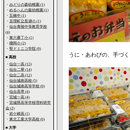
・
みどりの森幼稚園 (1)
・
めるへんの森幼稚園 (1)
・
五橋中 (1)
・
亘理町立長瀞小 (1)
・
仙台青陵中等教育学校
(4)
・
東六番丁小 (1)
・
榴岡小 (2)
・
聖ドミニコ学院 (9)
うに・あわびの、手づく
■ 高校
・
仙台一高 (15)
・
仙台二華 (14)
・
仙台二高 (12)
・
仙台城南高校 (5)
・
仙台城南高等学校 (0)
・
仙台高専 (4)
・
宮城一高 (4)
・
宮城県高等学校理科研究
会 (2)
・
岩ケ崎高 (1)
・
東北工業大学高校 (0)
■ 大学