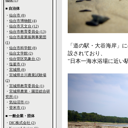
機構 (1)
■ 自治体
・
仙台市 (8)
・
仙台市博物館 (4)
・
仙台市天文台 (12)
・
仙台市教育委員会 (13)
・
仙台市産業振興事業団
(1)
「道の駅・大谷海岸」に
・
仙台市科学館 (8)
設されており、
・
仙台文学館 (2)
・
仙台管区気象台 (2)
"日本一海水浴場に近い
・
塩釜市 (3)
・
宮城県 (8)
・
宮城県古川農業試験場
(2)
・
宮城県教育委員会 (1)
・
宮城県農業・園芸総合研
究所 (1)
・
気仙沼市 (1)
・
登米市 (1)
■ 一般企業・団体
・
DIC株式会社 (2)