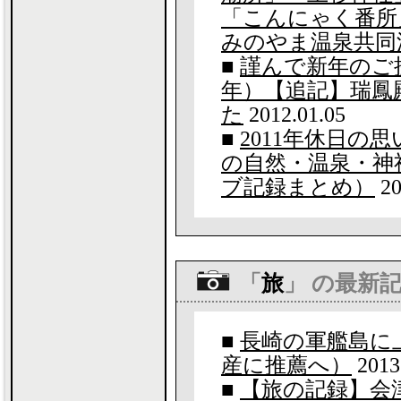
「こんにゃく番所
みのやま温泉共同
■
謹んで新年のご挨
年）【追記】瑞鳳
た
2012.01.05
■
2011年休日の
の自然・温泉・神
ブ記録まとめ）
20
「
旅
」 の最新
■
長崎の軍艦島に
産に推薦へ）
2013
■
【旅の記録】会津