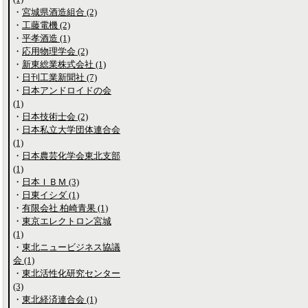
・
宮城県酒造組合 (2)
・
工藤電機 (2)
・
平孝酒造 (1)
・
応用物理学会 (2)
・
新東総業株式会社 (1)
・
日刊工業新聞社 (7)
・
日本アンドロイドの会
(1)
・
日本技術士会 (2)
・
日本私立大学団体連合会
(1)
・
日本農芸化学会東北支部
(1)
・
日本ＩＢＭ (3)
・
日東イシダ (1)
・
有限会社 柏崎青果 (1)
・
東京エレクトロン宮城
(1)
・
東北ニュービジネス協議
会 (1)
・
東北活性化研究センター
(3)
・
東北経済連合会 (1)