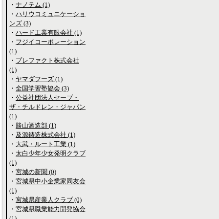
・
ナノテム (1)
・
ハリウコミュニケーショ
ンズ (3)
・
ハード工業有限会社 (1)
・
フジイコーポレーション
(1)
・
プレファクト株式会社
(1)
・
ヤマダフーズ (1)
・
全国学習塾協会 (3)
・
公益社団法人セーブ・
ザ・チルドレン・ジャパン
(1)
・
勝山酒造部 (1)
・
及源鋳造株式会社 (1)
・
大武・ルート工業 (1)
・
太白少年少女発明クラブ
(1)
・
宮城の新聞 (0)
・
宮城県中小企業家同友会
(1)
・
宮城県産業人クラブ (0)
・
宮城県職業能力開発協会
(1)