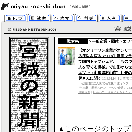
取材先
>
一般企業・団体
>
エツ
【オンリーワン企業がオンリー
る所以を探る Vol.18】汎用フ
で国内トップシェア、「ものづ
人を育てる機械」で山形から世
エツキ（山形県村山市）社長の
起さんに聞く
2018.04.16
【
大草 芳
｜
公益財団法人東北活性化研究センター
リ”東北・新潟のオンリーワン企業』Collabo
連載企画
｜
社会って、そもそもなんだろ
▲このページのトップ