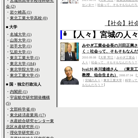
・
宮城県高等学校理科研究
センター
｜
社会って、そもそもなんだろ
会 (2)
・
岩ケ崎高 (1)
・
東北工業大学高校 (0)
【社会】社
■ 大学
【人々】宮城の人
・
名城大学 (1)
・
山形大学 (1)
みやぎ工業会会長の川田正興さ
・
岩手大学 (1)
く：社会って、そもそもなんだ
・
弘前大学 (1)
・
東京工業大学 (1)
2010.09.08
【
大草 芳江
｜
みやぎ工業会
｜
人々
｜
社会って、そもそもなんだろう？
・
東北大学 (184)
[vol.9] 本川達雄さん （東京
・
東北学院大学 (4)
教授、仙台生まれ）
・
東北工業大学 (5)
2008.07.04
【
｜
宮城の人々
｜
東京工業大学
｜
科学って
■ 国・独立行政法人
もなんだろう？
】
・
内閣府 (1)
・
宇宙航空研究開発機構
(5)
・
文部科学省 (0)
・
東北経済産業局 (17)
・
水産総合研究センター東
北区水産研究所 (1)
・
理化学研究所 (3)