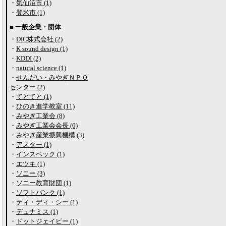
・
気仙沼市 (1)
・
登米市 (1)
■ 一般企業・団体
・
DIC株式会社 (2)
・
K sound design (1)
・
KDDI (2)
・
natural science (1)
・
せんだい・みやぎＮＰＯ
センター (2)
・
てとてと (1)
・
ひのき進学教室 (11)
・
みやぎ工業会 (8)
・
みやぎ工業会会長 (0)
・
みやぎ産業振興機構 (3)
・
アスター (1)
・
インスペック (1)
・
エツキ (1)
・
ソニー (3)
・
ソニー教育財団 (1)
・
ソフトバンク (1)
・
ティ・ディ・シー (1)
・
デュナミス (1)
・
ドットジェイピー (1)