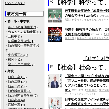
【科学】科学って
だろう？ (241)
若手研究者座談会「地震学×情
取材先一覧
の融合で得られたもの」
2024.09
芳江
｜
科学って、そもそもなんだろう？
■ 幼・小・中学校
・
みどりの森幼稚園 (1)
地震学×情報科学の融合で、目
・
めるへんの森幼稚園 (1)
天気予報の地震版
2022.04.13
【
大
・
五橋中 (1)
東北大学
｜
科学って、そもそもなんだろ
・
亘理町立長瀞小 (1)
・
仙台青陵中等教育学校
(4)
・
東六番丁小 (1)
【科学】科
・
榴岡小 (2)
・
聖ドミニコ学院 (9)
【社会】社会って
■ 高校
【同窓生に聞く#01】中鉢良治
・
仙台一高 (15)
（元ソニー社長、産総研最高顧
・
仙台二華 (14)
リアルに感じていることって、
・
仙台二高 (12)
か？
2022.10.27
【
大草 芳江
｜
東北大学
・
仙台城南高校 (5)
て、そもそもなんだろう？
】
・
仙台城南高等学校 (0)
日本初の国立デザイン研究所か
・
仙台高専 (4)
った産総研東北センターの歴史
・
宮城一高 (4)
2021.08.31
【
大草 芳江
｜
産業技術総合研