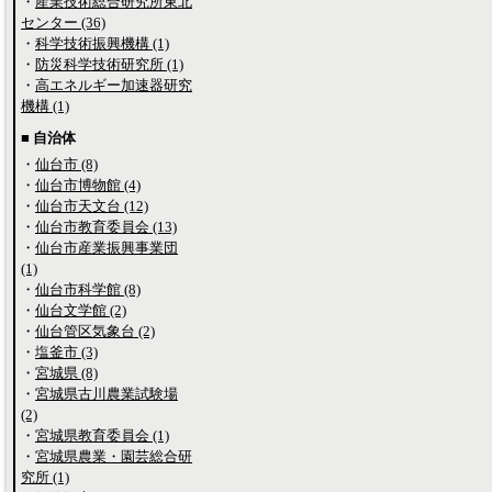
・
産業技術総合研究所東北
センター (36)
・
科学技術振興機構 (1)
・
防災科学技術研究所 (1)
・
高エネルギー加速器研究
機構 (1)
■ 自治体
・
仙台市 (8)
・
仙台市博物館 (4)
・
仙台市天文台 (12)
・
仙台市教育委員会 (13)
・
仙台市産業振興事業団
(1)
・
仙台市科学館 (8)
・
仙台文学館 (2)
・
仙台管区気象台 (2)
・
塩釜市 (3)
・
宮城県 (8)
・
宮城県古川農業試験場
(2)
・
宮城県教育委員会 (1)
・
宮城県農業・園芸総合研
究所 (1)