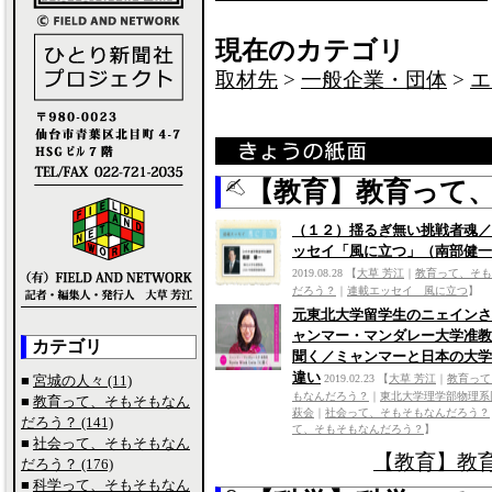
現在のカテゴリ
取材先
>
一般企業・団体
>
エ
【教育】教育って
（１２）揺るぎ無い挑戦者魂／
ッセイ「風に立つ」（南部健一
2019.08.28
【
大草 芳江
｜
教育って、そも
だろう？
｜
連載エッセイ 風に立つ
】
元東北大学留学生のニェインさ
ャンマー・マンダレー大学准教
カテゴリ
聞く／ミャンマーと日本の大学
違い
■
宮城の人々 (11)
2019.02.23
【
大草 芳江
｜
教育って
もなんだろう？
｜
東北大学理学部物理系
■
教育って、そもそもなん
萩会
｜
社会って、そもそもなんだろう？
だろう？ (141)
て、そもそもなんだろう？
】
■
社会って、そもそもなん
【教育】教
だろう？ (176)
■
科学って、そもそもなん