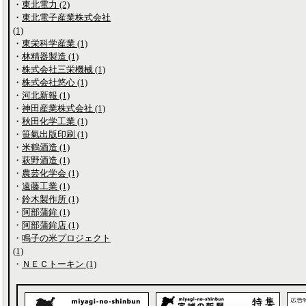
・
東北電力 (2)
・
東北電子産業株式会社
(1)
・
東栄科学産業 (1)
・
林精器製造 (1)
・
株式会社三栄機械 (1)
・
株式会社悠心 (1)
・
河北新報 (1)
・
神田産業株式会社 (1)
・
秋田化学工業 (1)
・
笹氣出版印刷 (1)
・
米鶴酒造 (1)
・
萩野酒造 (1)
・
農芸化学会 (1)
・
遠藤工業 (1)
・
鈴木製作所 (1)
・
阿部蒲鉾 (1)
・
阿部蒲鉾店 (1)
・
鳴子の米プロジェクト
(1)
・
ＮＥＣトーキン (1)