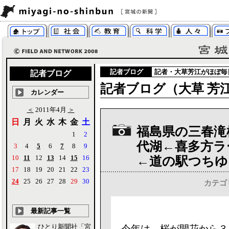
記者ブログ
記者・大草芳江がほぼ毎
記者ブログ
記者ブログ（大草 芳江
カレンダー
＜
2011年4月
＞
日
月
火
水
木
金
土
福島県の三春滝
1
2
代湖←喜多方ラ
3
4
5
6
7
8
9
10
11
12
13
14
15
16
←道の駅つちゆ
17
18
19
20
21
22
23
24
25
26
27
28
29
30
カテゴ
最新記事一覧
ひとり新聞社「宮
今年は、桜が開花から３