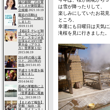
城の新聞」の大草
よしえが衆院選に
は雪が降ったりして、
立候補
2021.10.19
楽しみにしていたお花見
最近の活動は
「Twitter」に移行
ところ、
しました
幸運にも日曜日は天気に
2019.11.01
【追記】テレビ朝
滝桜を見に行きました。
日「モーニングバ
ード」スタジオ生
出演＆iCAN'15世
界大会（アラス
カ）世界第１位!
2015.06.19
2014年の振り返
りと、2015年の
抱負
2015.01.05
平成２５年度を振
り返りまし
た・・・。
2014.04.02
長崎の軍艦島に上
陸してきました
（世界遺産に推薦
へ）
2013.09.15
【まとめて報告】
学都「仙台・宮
城」サイエンス・