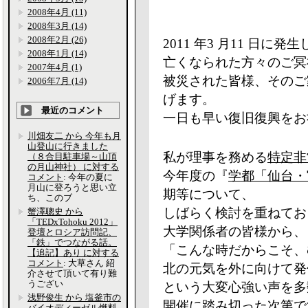
2008年4月 (11)
2008年3月 (14)
2008年2月 (26)
2011 年3 月11 日
2008年1月 (14)
亡くなられた方々のご冥
2007年4月 (1)
被災された皆様、そのご
2006年7月 (14)
げます。
最近のコメント
一日も早い復旧復興をお
川畑友二 から 今年も月
山登山に行きました
私が理事を務める
特定非営利
（８合目駐車場～山頂
の月山神社） に対する
今年度の『
学都「仙台・
コメント
: 今年の夏に
月山に登ろうと思い立
期等について、
ち、このブ
しばらく検討を重ねてお
蟹澤聰史 から
「TEDxTohoku 2012」
大学関係者の皆様から、
登壇とロシア訪問記、
「鉄」でつながる話。
「こんな時だからこそ、
【追記】あり に対する
コメント
: 大草さん 紹
北の元気を外に向けて発
介させて頂いて有り難
うござい
という大変心強い声を多数
浅野俊生 から 塩釜市の
開催に踏み切った次第で
バイオディーゼル燃料