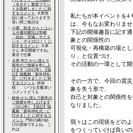
（ＢＤＦ）製造プラン
トを取材しました に対
するコメント
: 大変世
私たちが本イベントを4
話に成っております又
長い間ご無沙汰
は、今もなお変わりませ
小粥 幹夫 から いよい
下記の開催趣旨に記す通
よ今週日曜日は学都
「仙台・宮城」サイエ
象との関係性の
ンス・デイ2012！！ に
対するコメント
: 大草
可視化・再構築の場とし
さん 本日開催ですね。
東京で仕事
り」と位置づけ、
大草 芳江 から 謹んで
その活動の一環として開
新年のご挨拶を申し上
げます（2012年）【追
記】瑞鳳殿「新年拝礼
式」に行きました に対
その一方で、今回の震災
するコメント
: 鉄休
様： いつも含蓄深い
象を失う形で、
コメントどうも
自己と対象との関係性を
鉄休 から 謹んで新年の
ご挨拶を申し上げます
なりました。
（2012年）【追記】瑞
鳳殿「新年拝礼式」に
行きました に対するコ
メント
: 門松の縄の結
我々はこの現状をどのよ
びの意味ですよね。 こ
れは
をつくっていけば良いの