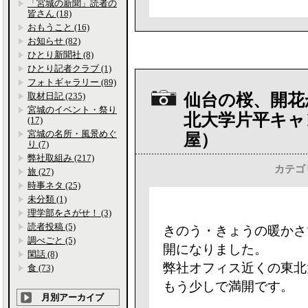
「宮城の新聞」読者の
皆さん (18)
おもうこと (16)
お知らせ (82)
ひとり新聞社 (8)
ひとり記者クラブ (1)
フォトギャラリー (89)
取材日記 (235)
仙台の桜、開花
宮城のイベント・祭り
北大学片平キャ
(17)
宮城の名所・風景めぐ
屋）
り (7)
弊社取組み (217)
カテゴ
旅 (27)
時事ネタ (25)
未分類 (1)
理学部をさがせ！ (3)
読者投稿 (5)
きのう・きょうの暖かさ
調べごと (5)
開になりました。
閑話 (8)
弊社オフィス近くの東北
食 (73)
もう少しで満開です。
月別アーカイブ