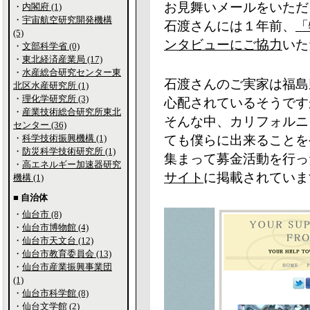
お見舞いメールをいただ
・
内閣府 (1)
・
宇宙航空研究開発機構
石渡さんには１年前、
「
(5)
ンタビューにご協力
いた
・
文部科学省 (0)
・
東北経済産業局 (17)
・
水産総合研究センター東
石渡さんのご実家は福島
北区水産研究所 (1)
・
理化学研究所 (3)
心配されているそうです
・
産業技術総合研究所東北
そんな中、カリフォルニ
センター (36)
・
科学技術振興機構 (1)
ても僕らに出来ることを
・
防災科学技術研究所 (1)
集まって募金活動を行っ
・
高エネルギー加速器研究
サイト
に掲載されていま
機構 (1)
■ 自治体
・
仙台市 (8)
・
仙台市博物館 (4)
・
仙台市天文台 (12)
・
仙台市教育委員会 (13)
・
仙台市産業振興事業団
(1)
・
仙台市科学館 (8)
・
仙台文学館 (2)