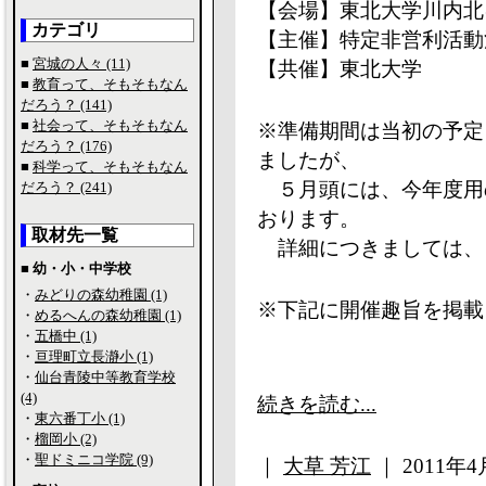
【会場】東北大学川内北
カテゴリ
【主催】特定非営利活動法人 na
■
宮城の人々 (11)
【共催】東北大学
■
教育って、そもそもなん
だろう？ (141)
■
社会って、そもそもなん
※準備期間は当初の予定
だろう？ (176)
ましたが、
■
科学って、そもそもなん
５月頭には、今年度用
だろう？ (241)
おります。
取材先一覧
詳細につきましては、
■ 幼・小・中学校
・
みどりの森幼稚園 (1)
※下記に開催趣旨を掲載
・
めるへんの森幼稚園 (1)
・
五橋中 (1)
・
亘理町立長瀞小 (1)
・
仙台青陵中等教育学校
(4)
続きを読む...
・
東六番丁小 (1)
・
榴岡小 (2)
・
聖ドミニコ学院 (9)
｜
大草 芳江
｜ 2011年4月