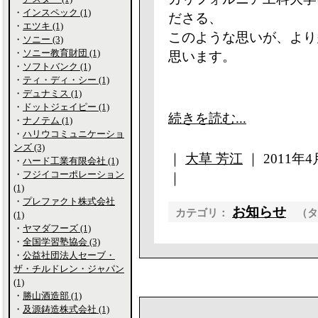
・
インスペック (1)
ださる、
・
エツキ (1)
このような思いが、より
・
ソニー (3)
・
ソニー教育財団 (1)
思います。
・
ソフトバンク (1)
・
ティ・ディ・シー (1)
・
デュナミス (1)
・
ドットジェイピー (1)
続きを読む...
・
ナノテム (1)
・
ハリウコミュニケーショ
ンズ (3)
｜
大草 芳江
｜ 2011年4月
・
ハード工業有限会社 (1)
・
フジイコーポレーション
｜
(1)
・
プレファクト株式会社
お知らせ
カテゴリ：
（
(1)
・
ヤマダフーズ (1)
・
全国学習塾協会 (3)
・
公益社団法人セーブ・
ザ・チルドレン・ジャパン
(1)
・
勝山酒造部 (1)
・
及源鋳造株式会社 (1)