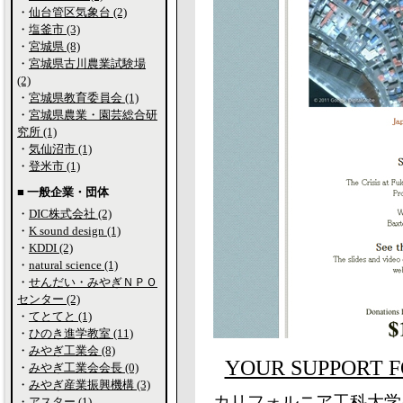
・
仙台管区気象台 (2)
・
塩釜市 (3)
・
宮城県 (8)
・
宮城県古川農業試験場
(2)
・
宮城県教育委員会 (1)
・
宮城県農業・園芸総合研
究所 (1)
・
気仙沼市 (1)
・
登米市 (1)
■ 一般企業・団体
・
DIC株式会社 (2)
・
K sound design (1)
・
KDDI (2)
・
natural science (1)
・
せんだい・みやぎＮＰＯ
センター (2)
・
てとてと (1)
・
ひのき進学教室 (11)
・
みやぎ工業会 (8)
YOUR SUPPORT F
・
みやぎ工業会会長 (0)
・
みやぎ産業振興機構 (3)
カリフォルニア工科大学
・
アスター (1)