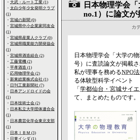
・
大武・ルート工業 (1)
日本物理学会「大学
・
太白少年少女発明クラブ
no.1）に論文
(1)
・
宮城の新聞 (0)
・
宮城県中小企業家同友会
カ
(1)
・
宮城県産業人クラブ (0)
・
宮城県職業能力開発協会
(1)
日本物理学会「大学の物理教
・
宮城県酒造組合 (2)
・
工藤電機 (2)
号）に査読論文が掲載さ
・
平孝酒造 (1)
私が理事を務める
NPO法人 
・
応用物理学会 (2)
・
新東総業株式会社 (1)
る体験型科学イベント
・
日刊工業新聞社 (7)
「
学都仙台・宮城サイエン
・
日本アンドロイドの会
て、まとめたものです。
(1)
・
日本技術士会 (2)
・
日本私立大学団体連合会
(1)
・
日本農芸化学会東北支部
(1)
・
日本ＩＢＭ (3)
・
日東イシダ (1)