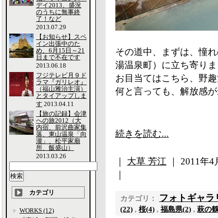
デイ2013、盛況
のうちに無事終
了！など
2013.07.29
【お知らせ】スペ
イン出張中のた
め、6月15日～21
その道中、まずは、憧れ
日まで不在です
湯温泉町）に立ち寄りま
2013.06.18
フジテレビ月９ド
お目当てはこちら、野趣
ラマ『ガリレオ』
（福山雅治主演）
何と言っても、解放感が
とタイアップしま
す
2013.04.11
【旅の記録】会津
への旅2012（大
内宿、前沢曲家集
続きを読む...
落、東山温泉「向
瀧」、松平家廟
所、飯盛山）
2013.03.26
｜
大草 芳江
｜ 2011年4月
｜
カテゴリ
フォトギャラ
カテゴリ：
(22)
,
桜(4)
,
福島県(2)
,
萩の鶴(
WORKS (12)