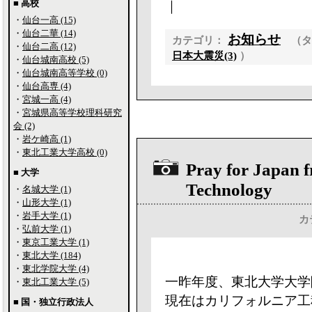
■ 高校
｜
・
仙台一高 (15)
・
仙台二華 (14)
お知らせ
カテゴリ：
（
・
仙台二高 (12)
日本大震災(3)
）
・
仙台城南高校 (5)
・
仙台城南高等学校 (0)
・
仙台高専 (4)
・
宮城一高 (4)
・
宮城県高等学校理科研究
会 (2)
・
岩ケ崎高 (1)
・
東北工業大学高校 (0)
Pray for Japan f
■ 大学
Technology
・
名城大学 (1)
・
山形大学 (1)
・
岩手大学 (1)
カ
・
弘前大学 (1)
・
東京工業大学 (1)
・
東北大学 (184)
・
東北学院大学 (4)
一昨年度、東北大学大学
・
東北工業大学 (5)
現在はカリフォルニア工
■ 国・独立行政法人