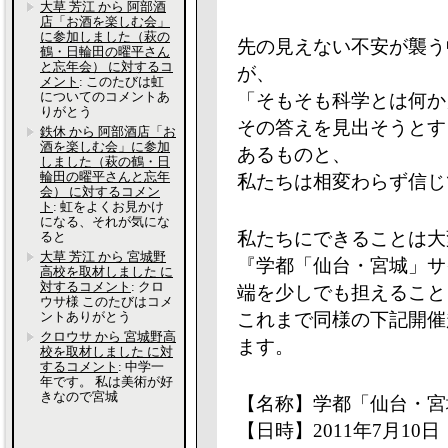
大草 芳江 から 阿部酒
店「お酒を楽しむ会」
に参加しました（萩の
先の見えない不安が襲う
鶴・日輪田の曜平さん
と忘年会） に対するコ
が、
メント
: このたびは虹
についてのコメントあ
「そもそも科学とは何か
りがとう
その答えを見出そうとす
鉄休 から 阿部酒店「お
酒を楽しむ会」に参加
あるものと、
しました（萩の鶴・日
輪田の曜平さんと忘年
私たちは相変わらず信じ
会） に対するコメン
ト
: 虹をよくお見かけ
になる、それが気にな
私たちにできることは大
ると
大草 芳江 から 宮城野
『学都「仙台・宮城」サ
高校を取材しました に
対するコメント
: クロ
端を少しでも担えること
ウサ様 このたびはコメ
ントありがとう
これまで同様の下記開催
クロウサ から 宮城野高
ます。
校を取材しました に対
するコメント
: 中学一
年です。 私は美術が好
きなので宮城
【名称】学都「仙台・宮城
【日時】2011年7月10日（