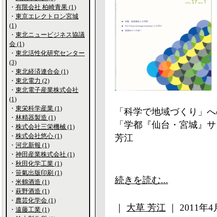
・
有限会社 柏崎青果 (1)
・
東京エレクトロン宮城
(1)
・
東北ニュービジネス協議
会 (1)
・
東北活性化研究センター
(3)
・
東北経済連合会 (1)
・
東北電力 (2)
・
東北電子産業株式会社
(1)
・
東栄科学産業 (1)
「科学で地域づくり」
・
林精器製造 (1)
「学都『仙台・宮城』サ
・
株式会社三栄機械 (1)
・
株式会社悠心 (1)
芳江
・
河北新報 (1)
・
神田産業株式会社 (1)
・
秋田化学工業 (1)
・
笹氣出版印刷 (1)
続きを読む...
・
米鶴酒造 (1)
・
萩野酒造 (1)
・
農芸化学会 (1)
｜
大草 芳江
｜ 2011年4月
・
遠藤工業 (1)