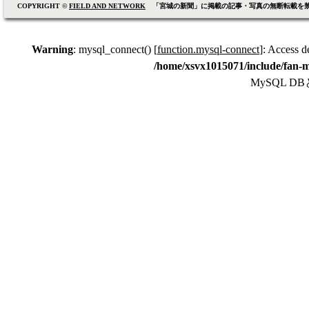
COPYRIGHT ©
FIELD AND NETWORK
「宮城の新聞」に掲載の記事・写真の無断転載を
Warning
: mysql_connect() [
function.mysql-connect
]: Access d
/home/xsvx1015071/include/fan-m
MySQL 