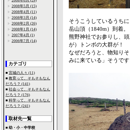
2008年6月 (29)
2008年5月 (15)
2008年4月 (11)
2008年3月 (14)
そうこうしているうちに
2008年2月 (26)
岳山頂（1840m）到着。
2008年1月 (14)
2007年4月 (1)
熊野神社でお参りし、頭
2006年7月 (14)
が）トンボの大群が！
なぜだろうと、物知りそ
みに来ている」そうです
カテゴリ
■
宮城の人々 (11)
■
教育って、そもそもなん
だろう？ (141)
■
社会って、そもそもなん
だろう？ (176)
■
科学って、そもそもなん
だろう？ (241)
取材先一覧
■ 幼・小・中学校