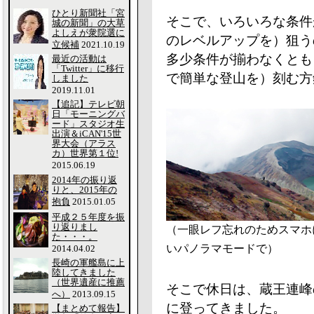
ひとり新聞社「宮
そこで、いろいろな条件
城の新聞」の大草
よしえが衆院選に
のレベルアップを）狙う
立候補
2021.10.19
多少条件が揃わなくとも
最近の活動は
「Twitter」に移行
で簡単な登山を）刻む方
しました
2019.11.01
【追記】テレビ朝
日「モーニングバ
ード」スタジオ生
出演＆iCAN'15世
界大会（アラス
カ）世界第１位!
2015.06.19
2014年の振り返
りと、2015年の
抱負
2015.01.05
平成２５年度を振
り返りまし
（一眼レフ忘れのためスマホ
た・・・。
いパノラマモードで）
2014.04.02
長崎の軍艦島に上
陸してきました
（世界遺産に推薦
そこで休日は、蔵王連峰
へ）
2013.09.15
に登ってきました。
【まとめて報告】