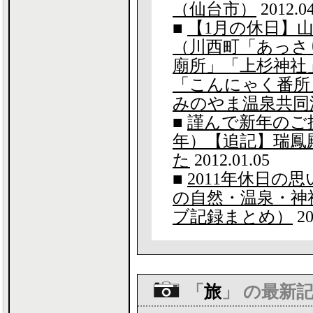
（仙台市）
2012.04
■
【1月の休日】
（川西町「あっさ
廟所」「上杉神社
「こんにゃく番所
みのやま温泉共同
■
謹んで新年のご挨
年）【追記】瑞鳳
た
2012.01.05
■
2011年休日の
の自然・温泉・神
ブ記録まとめ）
20
「
旅
」 の最新