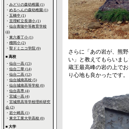
・
みどりの森幼稚園 (1)
・
めるへんの森幼稚園 (1)
・
五橋中 (1)
・
亘理町立長瀞小 (1)
・
仙台青陵中等教育学校
(4)
・
東六番丁小 (1)
・
榴岡小 (2)
・
聖ドミニコ学院 (9)
さらに「あの岩が、熊野
■ 高校
い」と教えてもらいまし
・
仙台一高 (15)
蔵王最高峰の岩の上でお
・
仙台二華 (14)
り心地も良かったです。
・
仙台二高 (12)
・
仙台城南高校 (5)
・
仙台城南高等学校 (0)
・
仙台高専 (4)
・
宮城一高 (4)
・
宮城県高等学校理科研究
会 (2)
・
岩ケ崎高 (1)
・
東北工業大学高校 (0)
■ 大学