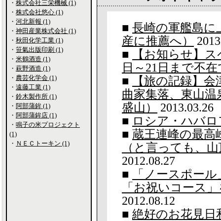
・
株式会社三栄機械 (1)
・
株式会社悠心 (1)
・
河北新報 (1)
■
長崎の軍艦島に
・
神田産業株式会社 (1)
産に推薦へ）
2013
・
秋田化学工業 (1)
・
笹氣出版印刷 (1)
■
【お知らせ】ス
・
米鶴酒造 (1)
日～21日まで不在
・
萩野酒造 (1)
・
農芸化学会 (1)
■
【旅の記録】会津
・
遠藤工業 (1)
曲家集落、東山温
・
鈴木製作所 (1)
盛山）
2013.03.26
・
阿部蒲鉾 (1)
・
阿部蒲鉾店 (1)
■
ロシア・ハバロ
・
鳴子の米プロジェクト
■
蔵王連峰の最高
(1)
・
ＮＥＣトーキン (1)
（と言っても、山
2012.08.27
■
「ノースポール
「お祝いコース」
2012.08.12
■
絶好のお花見日