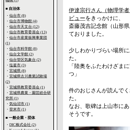
機構 (1)
■ 自治体
伊達宗行さん（物理学者
・
仙台市 (8)
ビュー
をきっかけに、
・
仙台市博物館 (4)
斎藤茂吉記念館（山形県
・
仙台市天文台 (12)
・
仙台市教育委員会 (13)
ておりました。
・
仙台市産業振興事業団
(1)
・
仙台市科学館 (8)
少しわかりづらい場所に
・
仙台文学館 (2)
た。
・
仙台管区気象台 (2)
・
塩釜市 (3)
「陸奥をふたわけざまに
・
宮城県 (8)
つ」
・
宮城県古川農業試験場
(2)
・
宮城県教育委員会 (1)
件のおじさんが読んでく
・
宮城県農業・園芸総合研
た。
究所 (1)
・
気仙沼市 (1)
なお、歌碑は上山市にあ
・
登米市 (1)
そうです。
■ 一般企業・団体
・
DIC株式会社 (2)