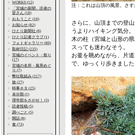
WORKS (12)
注：これは山頂の風景。さす
「宮城の新聞」読者の
皆さん (18)
おもうこと (16)
さらに、山頂までの登山
お知らせ (82)
うよりハイキング気分。
ひとり新聞社 (8)
ひとり記者クラブ (1)
木の柱（宮城と山形の県
フォトギャラリー (89)
スっても迷わなそう。
取材日記 (235)
お釜を眺めながら、片道
宮城のイベント・祭り
(17)
で、ゆっくり歩きました
宮城の名所・風景めぐ
り (7)
弊社取組み (217)
旅 (27)
時事ネタ (25)
未分類 (1)
理学部をさがせ！ (3)
読者投稿 (5)
調べごと (5)
閑話 (8)
食 (73)