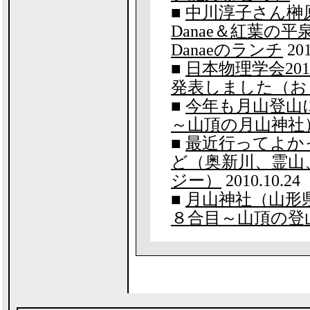
■
中川淳子さん榊
Danae＆紅葉の
Danaeのランチ
201
■
日本物理学会20
発表しました（お
■
今年も月山登山
～山頂の月山神社
■
最近行ってよか
ど（奥新川、霊山
ジー）
2010.10.24
■
月山神社（山形
８合目～山頂の登