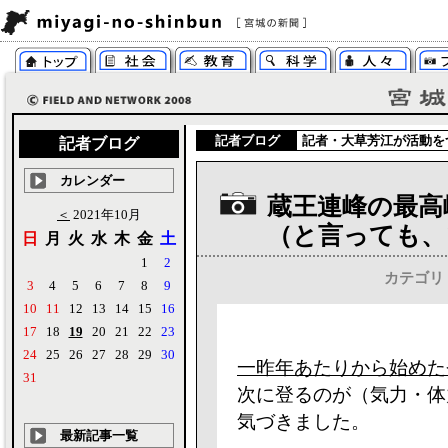
記者ブログ
記者・
大草芳江
が活動を
記者ブログ
カレンダー
蔵王連峰の最高
＜
2021年10月
（と言っても、
日
月
火
水
木
金
土
1
2
カテゴリ
3
4
5
6
7
8
9
10
11
12
13
14
15
16
17
18
19
20
21
22
23
24
25
26
27
28
29
30
一昨年あたりから始めた
31
次に登るのが（気力・体
気づきました。
最新記事一覧