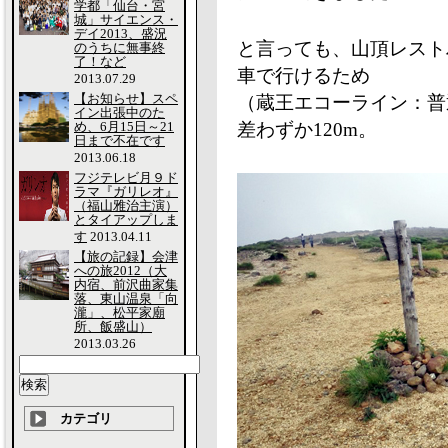
学都「仙台・宮
城」サイエンス・
デイ2013、盛況
と言っても、山頂レスト
のうちに無事終
了！など
車で行けるため
2013.07.29
【お知らせ】スペ
（蔵王エコーライン：普
イン出張中のた
め、6月15日～21
差わずか120m。
日まで不在です
2013.06.18
フジテレビ月９ド
ラマ『ガリレオ』
（福山雅治主演）
とタイアップしま
す
2013.04.11
【旅の記録】会津
への旅2012（大
内宿、前沢曲家集
落、東山温泉「向
瀧」、松平家廟
所、飯盛山）
2013.03.26
カテゴリ