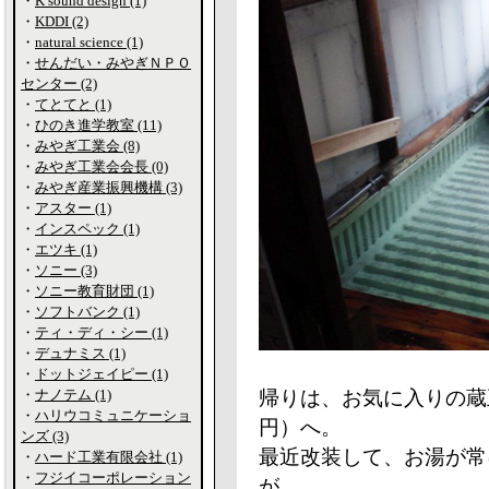
・
K sound design (1)
・
KDDI (2)
・
natural science (1)
・
せんだい・みやぎＮＰＯ
センター (2)
・
てとてと (1)
・
ひのき進学教室 (11)
・
みやぎ工業会 (8)
・
みやぎ工業会会長 (0)
・
みやぎ産業振興機構 (3)
・
アスター (1)
・
インスペック (1)
・
エツキ (1)
・
ソニー (3)
・
ソニー教育財団 (1)
・
ソフトバンク (1)
・
ティ・ディ・シー (1)
・
デュナミス (1)
・
ドットジェイピー (1)
・
ナノテム (1)
帰りは、お気に入りの蔵
・
ハリウコミュニケーショ
円）へ。
ンズ (3)
最近改装して、お湯が常
・
ハード工業有限会社 (1)
・
フジイコーポレーション
が、