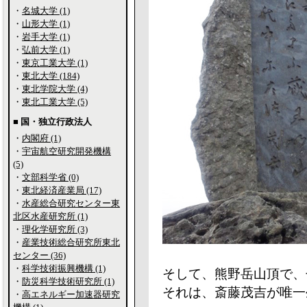
・
名城大学 (1)
・
山形大学 (1)
・
岩手大学 (1)
・
弘前大学 (1)
・
東京工業大学 (1)
・
東北大学 (184)
・
東北学院大学 (4)
・
東北工業大学 (5)
■ 国・独立行政法人
・
内閣府 (1)
・
宇宙航空研究開発機構
(5)
・
文部科学省 (0)
・
東北経済産業局 (17)
・
水産総合研究センター東
北区水産研究所 (1)
・
理化学研究所 (3)
・
産業技術総合研究所東北
センター (36)
・
科学技術振興機構 (1)
そして、熊野岳山頂で、
・
防災科学技術研究所 (1)
それは、斎藤茂吉が唯一
・
高エネルギー加速器研究