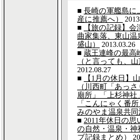
■
長崎の軍艦島に
産に推薦へ）
2013
■
【旅の記録】会津
曲家集落、東山温
盛山）
2013.03.26
■
蔵王連峰の最高
（と言っても、山
2012.08.27
■
【1月の休日】
（川西町「あっさ
廟所」「上杉神社
「こんにゃく番所
みのやま温泉共同
■
2011年休日の
の自然・温泉・神
ブ記録まとめ）
20