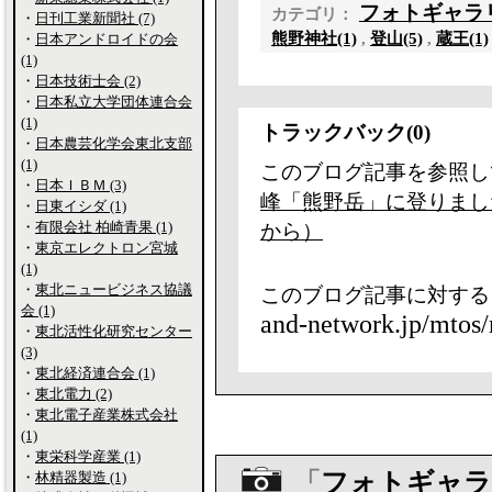
フォトギャラ
カテゴリ：
・
日刊工業新聞社 (7)
熊野神社(1)
,
登山(5)
,
蔵王(1)
・
日本アンドロイドの会
(1)
・
日本技術士会 (2)
・
日本私立大学団体連合会
(1)
トラックバック(0)
・
日本農芸化学会東北支部
(1)
このブログ記事を参照し
・
日本ＩＢＭ (3)
峰「熊野岳」に登りまし
・
日東イシダ (1)
・
有限会社 柏崎青果 (1)
から）
・
東京エレクトロン宮城
(1)
・
東北ニュービジネス協議
このブログ記事に対する
会 (1)
and-network.jp/mtos/
・
東北活性化研究センター
(3)
・
東北経済連合会 (1)
・
東北電力 (2)
・
東北電子産業株式会社
(1)
・
東栄科学産業 (1)
「
フォトギャラ
・
林精器製造 (1)