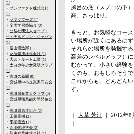
(1)
風呂の底（スノコの下）
・
プレファクト株式会社
(1)
高。さっぱり。
・
ヤマダフーズ (1)
・
全国学習塾協会 (3)
・
公益社団法人セーブ・
きっと、お気軽なコース
ザ・チルドレン・ジャパン
い場所が近くにあるはず
(1)
それらの場所を発掘する
・
勝山酒造部 (1)
・
及源鋳造株式会社 (1)
高差のレベルアップ）に
・
大武・ルート工業 (1)
むかって、小さい経験を
・
太白少年少女発明クラブ
(1)
くのも、おもしろそうで
・
宮城の新聞 (0)
これからも、どんどんい
・
宮城県中小企業家同友会
(1)
す。
・
宮城県産業人クラブ (0)
・
宮城県職業能力開発協会
(1)
・
宮城県酒造組合 (2)
｜
大草 芳江
｜ 2012年8月
・
工藤電機 (2)
・
平孝酒造 (1)
｜
・
応用物理学会 (2)
・
新東総業株式会社 (1)