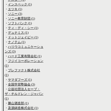
・
インスペック (1)
・
エツキ (1)
・
ソニー (3)
・
ソニー教育財団 (1)
・
ソフトバンク (1)
・
ティ・ディ・シー (1)
・
デュナミス (1)
・
ドットジェイピー (1)
・
ナノテム (1)
・
ハリウコミュニケーショ
ンズ (3)
・
ハード工業有限会社 (1)
・
フジイコーポレーション
(1)
・
プレファクト株式会社
(1)
・
ヤマダフーズ (1)
・
全国学習塾協会 (3)
・
公益社団法人セーブ・
ザ・チルドレン・ジャパン
(1)
・
勝山酒造部 (1)
・
及源鋳造株式会社 (1)