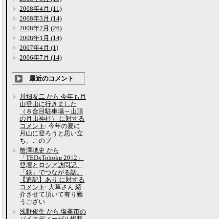
2008年4月 (11)
2008年3月 (14)
2008年2月 (26)
2008年1月 (14)
2007年4月 (1)
2006年7月 (14)
最近のコメント
川畑友二 から 今年も月
山登山に行きました
（８合目駐車場～山頂
の月山神社） に対する
コメント
: 今年の夏に
月山に登ろうと思い立
ち、このブ
蟹澤聰史 から
「TEDxTohoku 2012」
登壇とロシア訪問記、
「鉄」でつながる話。
【追記】あり に対する
コメント
: 大草さん 紹
介させて頂いて有り難
うござい
浅野俊生 から 塩釜市の
バイオディーゼル燃料