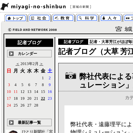
記者ブログ
記者・大草芳江がほぼ毎
記者ブログ
記者ブログ（大草 芳江
カレンダー
＜
2013年2月
＞
日
月
火
水
木
金
土
弊社代表による
1
2
ュレーション」
3
4
5
6
7
8
9
10
11
12
13
14
15
16
カ
17
18
19
20
21
22
23
24
25
26
27
28
最新記事一覧
弊社代表・遠藤理平によ
物理シミュレーション」
ひとり新聞社「宮