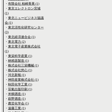
・
有限会社 柏崎青果 (1)
・
東京エレクトロン宮城
(1)
・
東北ニュービジネス協議
会 (1)
・
東北活性化研究センター
(3)
・
東北経済連合会 (1)
・
東北電力 (2)
・
東北電子産業株式会社
(1)
・
東栄科学産業 (1)
・
林精器製造 (1)
・
株式会社三栄機械 (1)
・
株式会社悠心 (1)
・
河北新報 (1)
・
神田産業株式会社 (1)
・
秋田化学工業 (1)
・
笹氣出版印刷 (1)
・
米鶴酒造 (1)
・
萩野酒造 (1)
・
農芸化学会 (1)
・
遠藤工業 (1)