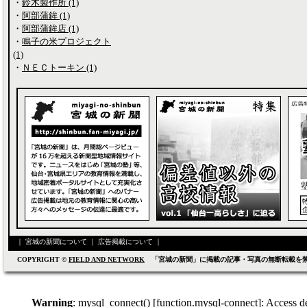
・
鈴木製作所 (1)
・
阿部蒲鉾 (1)
・
阿部蒲鉾店 (1)
・
鳴子の米プロジェクト
(1)
・
ＮＥＣトーキン (1)
｜
宮城の新聞について
｜
広告掲載について
｜
COPYRIGHT ©
FIELD AND NETWORK
「宮城の新聞」に掲載の記事・写真の無断転載を
Warning
: mysql_connect() [
function.mysql-connect
]: Access d