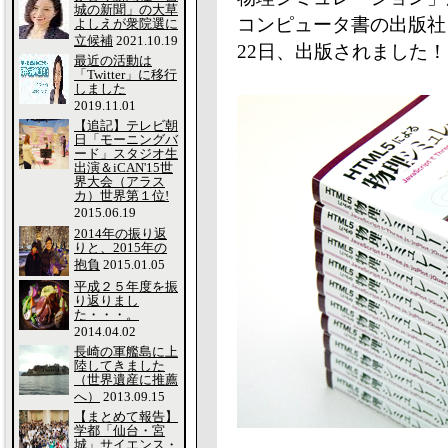
城の新聞」の大草
コンピュータ書の出版社
よしえが衆院選に
立候補
2021.10.19
22日、出版されました！
最近の活動は
「Twitter」に移行
しました
2019.11.01
【追記】テレビ朝
日「モーニングバ
ード」スタジオ生
出演＆iCAN'15世
界大会（アラス
カ）世界第１位!
2015.06.19
2014年の振り返
りと、2015年の
抱負
2015.01.05
平成２５年度を振
り返りまし
た・・・。
2014.04.02
長崎の軍艦島に上
陸してきました
（世界遺産に推薦
へ）
2013.09.15
【まとめて報告】
学都「仙台・宮
城」サイエンス・