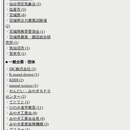
・
仙台管区気象台 (2)
・
塩釜市 (3)
・
宮城県 (8)
・
宮城県古川農業試験場
(2)
・
宮城県教育委員会 (1)
・
宮城県農業・園芸総合研
究所 (1)
・
気仙沼市 (1)
・
登米市 (1)
■ 一般企業・団体
・
DIC株式会社 (2)
・
K sound design (1)
・
KDDI (2)
・
natural science (1)
・
せんだい・みやぎＮＰＯ
センター (2)
・
てとてと (1)
・
ひのき進学教室 (11)
・
みやぎ工業会 (8)
・
みやぎ工業会会長 (0)
・
みやぎ産業振興機構 (3)
・
アスター (1)