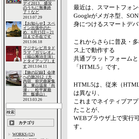
デイ2013、盛況
最近は、スマートフォン
のうちに無事終
了！など
Googleがメガネ型、
2013.07.29
身につけるスマートデバ
【お知らせ】スペ
イン出張中のた
め、6月15日～21
日まで不在です
これからさらに普及・多
2013.06.18
フジテレビ月９ド
ス上で動作する
ラマ『ガリレオ』
（福山雅治主演）
共通プラットフォームと
とタイアップしま
「HTML5」です。
す
2013.04.11
【旅の記録】会津
への旅2012（大
内宿、前沢曲家集
HTML5は、従来（HT
落、東山温泉「向
瀧」、松平家廟
は異なり、
所、飯盛山）
2013.03.26
これまでネイティブアプ
たことが、
WEBブラウザ上で実行
カテゴリ
す。
WORKS (12)