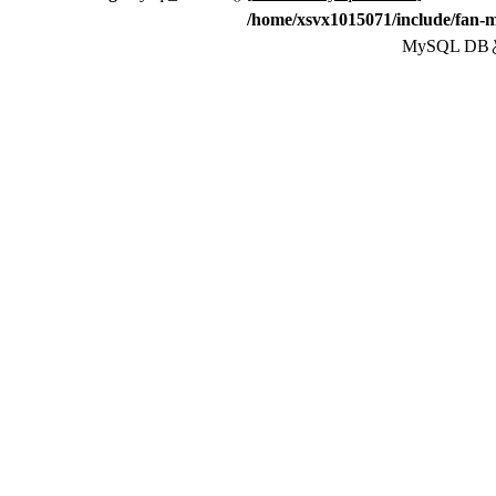
/home/xsvx1015071/include/fan-m
MySQL 