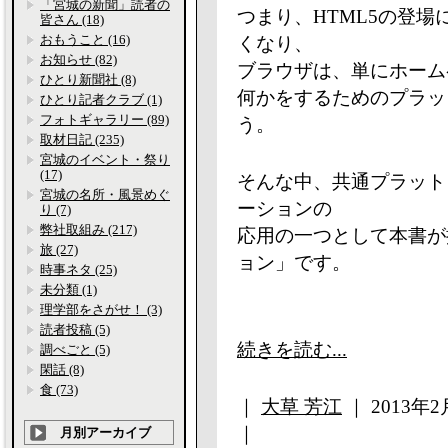
「宮城の新聞」読者の
つまり、HTML5の登場
皆さん (18)
おもうこと (16)
くなり、
お知らせ (82)
ブラウザは、単にホーム
ひとり新聞社 (8)
何かをするためのプラッ
ひとり記者クラブ (1)
フォトギャラリー (89)
う。
取材日記 (235)
宮城のイベント・祭り
(17)
そんな中、共通プラット
宮城の名所・風景めぐ
ーションの
り (7)
弊社取組み (217)
応用の一つとして本書が
旅 (27)
ョン」です。
時事ネタ (25)
未分類 (1)
理学部をさがせ！ (3)
読者投稿 (5)
続きを読む...
調べごと (5)
閑話 (8)
食 (73)
｜
大草 芳江
｜ 2013年2月
｜
月別アーカイブ