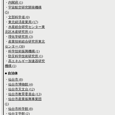
・
内閣府 (1)
・
宇宙航空研究開発機構
(5)
・
文部科学省 (0)
・
東北経済産業局 (17)
・
水産総合研究センター東
北区水産研究所 (1)
・
理化学研究所 (3)
・
産業技術総合研究所東北
センター (36)
・
科学技術振興機構 (1)
・
防災科学技術研究所 (1)
・
高エネルギー加速器研究
機構 (1)
■ 自治体
・
仙台市 (8)
・
仙台市博物館 (4)
・
仙台市天文台 (12)
・
仙台市教育委員会 (13)
・
仙台市産業振興事業団
(1)
・
仙台市科学館 (8)
・
仙台文学館 (2)