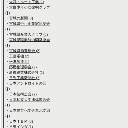
・
大武・ルート工業 (1)
・
太白少年少女発明クラブ
(1)
・
宮城の新聞 (0)
・
宮城県中小企業家同友会
(1)
・
宮城県産業人クラブ (0)
・
宮城県職業能力開発協会
(1)
・
宮城県酒造組合 (2)
・
工藤電機 (2)
・
平孝酒造 (1)
・
応用物理学会 (2)
・
新東総業株式会社 (1)
・
日刊工業新聞社 (7)
・
日本アンドロイドの会
(1)
・
日本技術士会 (2)
・
日本私立大学団体連合会
(1)
・
日本農芸化学会東北支部
(1)
・
日本ＩＢＭ (3)
・
日東イシダ (1)