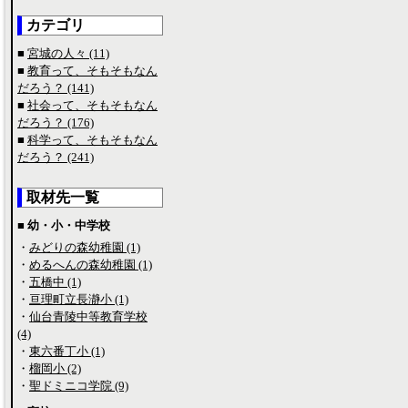
カテゴリ
■
宮城の人々 (11)
■
教育って、そもそもなん
だろう？ (141)
■
社会って、そもそもなん
だろう？ (176)
■
科学って、そもそもなん
だろう？ (241)
取材先一覧
■ 幼・小・中学校
・
みどりの森幼稚園 (1)
・
めるへんの森幼稚園 (1)
・
五橋中 (1)
・
亘理町立長瀞小 (1)
・
仙台青陵中等教育学校
(4)
・
東六番丁小 (1)
・
榴岡小 (2)
・
聖ドミニコ学院 (9)