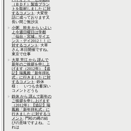
（ＢＤＦ）製造プラン
トを取材しました に対
するコメント
: 大変世
話に成っております又
長い間ご無沙汰
小粥 幹夫 から いよい
よ今週日曜日は学都
「仙台・宮城」サイエ
ンス・デイ2012！！ に
対するコメント
: 大草
さん 本日開催ですね。
東京で仕事
大草 芳江 から 謹んで
新年のご挨拶を申し上
げます（2012年）【追
記】瑞鳳殿「新年拝礼
式」に行きました に対
するコメント
: 鉄休
様： いつも含蓄深い
コメントどうも
鉄休 から 謹んで新年の
ご挨拶を申し上げます
（2012年）【追記】瑞
鳳殿「新年拝礼式」に
行きました に対するコ
メント
: 門松の縄の結
びの意味ですよね。 こ
れは