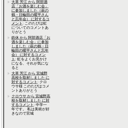
大草 芳江 から 阿部酒
店「お酒を楽しむ会」
に参加しました（萩の
鶴・日輪田の曜平さん
と忘年会） に対するコ
メント
: このたびは虹
についてのコメントあ
りがとう
鉄休 から 阿部酒店「お
酒を楽しむ会」に参加
しました（萩の鶴・日
輪田の曜平さんと忘年
会） に対するコメン
ト
: 虹をよくお見かけ
になる、それが気にな
ると
大草 芳江 から 宮城野
高校を取材しました に
対するコメント
: クロ
ウサ様 このたびはコメ
ントありがとう
クロウサ から 宮城野高
校を取材しました に対
するコメント
: 中学一
年です。 私は美術が好
きなので宮城