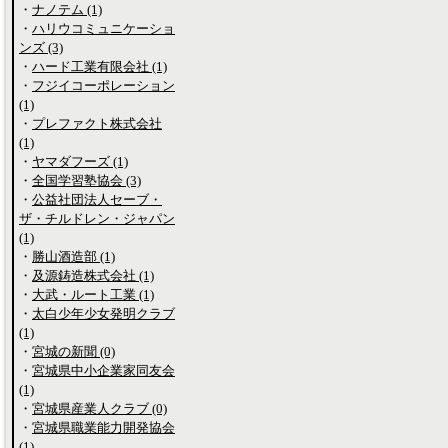
・
ナノテム (1)
・
ハリウコミュニケーショ
ンズ (3)
・
ハード工業有限会社 (1)
・
フジイコーポレーション
(1)
・
プレファクト株式会社
(1)
・
ヤマダフーズ (1)
・
全国学習塾協会 (3)
・
公益社団法人セーブ・
ザ・チルドレン・ジャパン
(1)
・
勝山酒造部 (1)
・
及源鋳造株式会社 (1)
・
大武・ルート工業 (1)
・
太白少年少女発明クラブ
(1)
・
宮城の新聞 (0)
・
宮城県中小企業家同友会
(1)
・
宮城県産業人クラブ (0)
・
宮城県職業能力開発協会
(1)