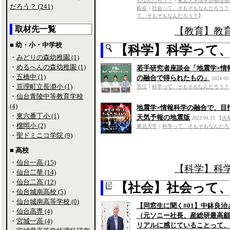
もなんだろう？
｜
東北大学理学部物理系
だろう？ (241)
萩会
｜
社会って、そもそもなんだろう？
て、そもそもなんだろう？
】
取材先一覧
【教育】教
■ 幼・小・中学校
【科学】科学って
・
みどりの森幼稚園 (1)
・
めるへんの森幼稚園 (1)
若手研究者座談会「地震学×情
・
五橋中 (1)
の融合で得られたもの」
2024.09
・
亘理町立長瀞小 (1)
芳江
｜
科学って、そもそもなんだろう？
・
仙台青陵中等教育学校
(4)
地震学×情報科学の融合で、目
・
東六番丁小 (1)
天気予報の地震版
2022.04.13
【
大
・
榴岡小 (2)
東北大学
｜
科学って、そもそもなんだろ
・
聖ドミニコ学院 (9)
■ 高校
・
仙台一高 (15)
【科学】科
・
仙台二華 (14)
・
仙台二高 (12)
【社会】社会って
・
仙台城南高校 (5)
・
仙台城南高等学校 (0)
【同窓生に聞く#01】中鉢良治
・
仙台高専 (4)
（元ソニー社長、産総研最高顧
・
宮城一高 (4)
リアルに感じていることって、