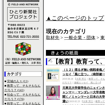
▲このページのトップ
現在のカテゴリ
取材先
>
一般企業・団体
>
東
【教育】教育って
（１２）揺るぎ無い挑戦者魂／
カテゴリ
ッセイ「風に立つ」（南部健一
2019.08.28
【
大草 芳江
｜
教育って、そも
■
宮城の人々 (11)
だろう？
｜
連載エッセイ 風に立つ
】
■
教育って、そもそもなん
元東北大学留学生のニェインさ
だろう？ (141)
ャンマー・マンダレー大学准教
■
社会って、そもそもなん
聞く／ミャンマーと日本の大学
だろう？ (176)
違い
2019.02.23
【
大草 芳江
｜
教育って
■
科学って、そもそもなん