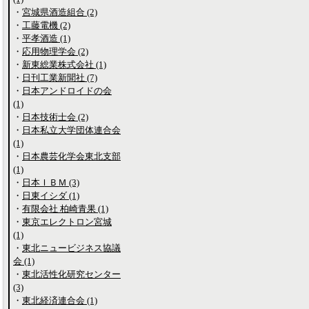
・
宮城県酒造組合 (2)
・
工藤電機 (2)
・
平孝酒造 (1)
・
応用物理学会 (2)
・
新東総業株式会社 (1)
・
日刊工業新聞社 (7)
・
日本アンドロイドの会
(1)
・
日本技術士会 (2)
・
日本私立大学団体連合会
(1)
・
日本農芸化学会東北支部
(1)
・
日本ＩＢＭ (3)
・
日東イシダ (1)
・
有限会社 柏崎青果 (1)
・
東京エレクトロン宮城
(1)
・
東北ニュービジネス協議
会 (1)
・
東北活性化研究センター
(3)
・
東北経済連合会 (1)