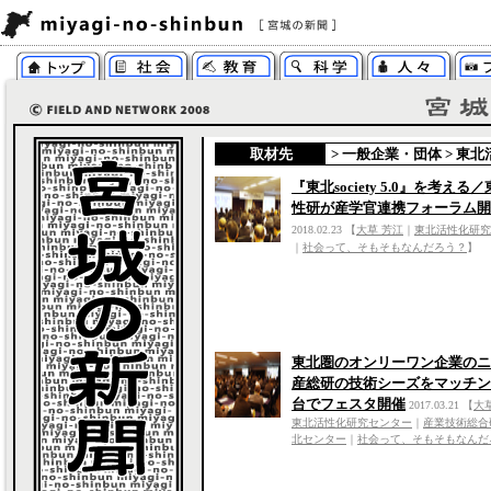
取材先
>
一般企業・団体
>
東北
『東北society 5.0』を考える
性研が産学官連携フォーラム開
2018.02.23
【
大草 芳江
｜
東北活性化研究
｜
社会って、そもそもなんだろう？
】
東北圏のオンリーワン企業のニ
産総研の技術シーズをマッチン
台でフェスタ開催
2017.03.21
【
大
東北活性化研究センター
｜
産業技術総合
北センター
｜
社会って、そもそもなんだ