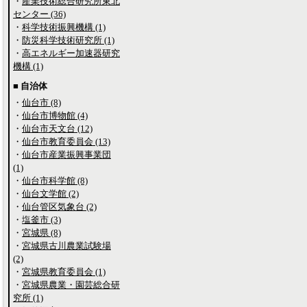
・
産業技術総合研究所東北
センター (36)
・
科学技術振興機構 (1)
・
防災科学技術研究所 (1)
・
高エネルギー加速器研究
機構 (1)
■ 自治体
・
仙台市 (8)
・
仙台市博物館 (4)
・
仙台市天文台 (12)
・
仙台市教育委員会 (13)
・
仙台市産業振興事業団
(1)
・
仙台市科学館 (8)
・
仙台文学館 (2)
・
仙台管区気象台 (2)
・
塩釜市 (3)
・
宮城県 (8)
・
宮城県古川農業試験場
(2)
・
宮城県教育委員会 (1)
・
宮城県農業・園芸総合研
究所 (1)