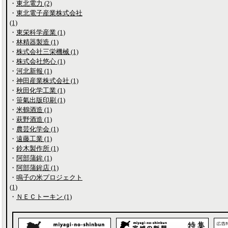
・
東北電力 (2)
・
東北電子産業株式会社
(1)
・
東栄科学産業 (1)
・
林精器製造 (1)
・
株式会社三栄機械 (1)
・
株式会社悠心 (1)
・
河北新報 (1)
・
神田産業株式会社 (1)
・
秋田化学工業 (1)
・
笹氣出版印刷 (1)
・
米鶴酒造 (1)
・
萩野酒造 (1)
・
農芸化学会 (1)
・
遠藤工業 (1)
・
鈴木製作所 (1)
・
阿部蒲鉾 (1)
・
阿部蒲鉾店 (1)
・
鳴子の米プロジェクト
(1)
・
ＮＥＣトーキン (1)