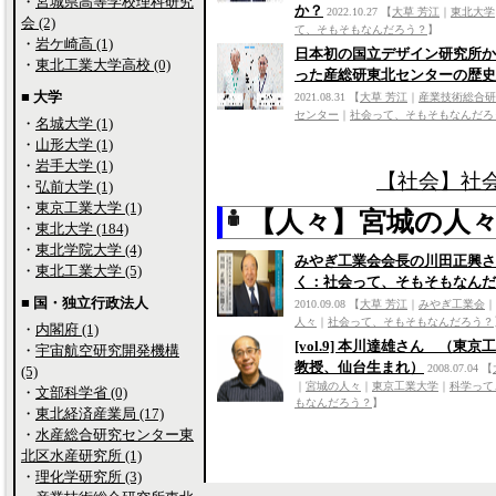
・
宮城県高等学校理科研究
か？
2022.10.27
【
大草 芳江
｜
東北大学
会 (2)
て、そもそもなんだろう？
】
・
岩ケ崎高 (1)
日本初の国立デザイン研究所か
・
東北工業大学高校 (0)
った産総研東北センターの歴史
■ 大学
2021.08.31
【
大草 芳江
｜
産業技術総合研
センター
｜
社会って、そもそもなんだろ
・
名城大学 (1)
・
山形大学 (1)
・
岩手大学 (1)
【社会】社
・
弘前大学 (1)
・
東京工業大学 (1)
【人々】宮城の人
・
東北大学 (184)
・
東北学院大学 (4)
みやぎ工業会会長の川田正興さ
・
東北工業大学 (5)
く：社会って、そもそもなんだ
■ 国・独立行政法人
2010.09.08
【
大草 芳江
｜
みやぎ工業会
｜
人々
｜
社会って、そもそもなんだろう？
・
内閣府 (1)
[vol.9] 本川達雄さん （東京
・
宇宙航空研究開発機構
教授、仙台生まれ）
2008.07.04
【
(5)
｜
宮城の人々
｜
東京工業大学
｜
科学って
・
文部科学省 (0)
もなんだろう？
】
・
東北経済産業局 (17)
・
水産総合研究センター東
北区水産研究所 (1)
・
理化学研究所 (3)