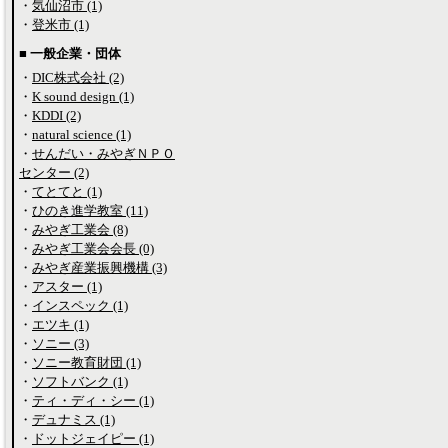
・
気仙沼市 (1)
・
登米市 (1)
■ 一般企業・団体
・
DIC株式会社 (2)
・
K sound design (1)
・
KDDI (2)
・
natural science (1)
・
せんだい・みやぎＮＰＯ
センター (2)
・
てとてと (1)
・
ひのき進学教室 (11)
・
みやぎ工業会 (8)
・
みやぎ工業会会長 (0)
・
みやぎ産業振興機構 (3)
・
アスター (1)
・
インスペック (1)
・
エツキ (1)
・
ソニー (3)
・
ソニー教育財団 (1)
・
ソフトバンク (1)
・
ティ・ディ・シー (1)
・
デュナミス (1)
・
ドットジェイピー (1)