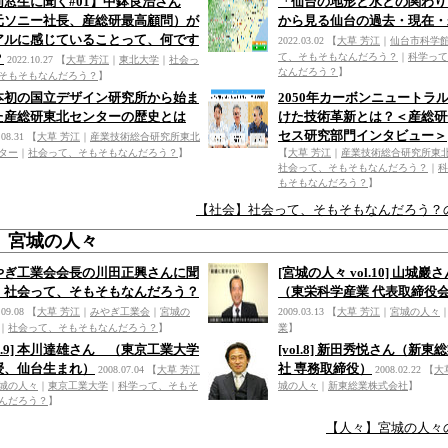
同窓生に聞く#01】中鉢良治さん
「仙台の地形と水との関わり
元ソニー社長、産総研最高顧問）が
から見る仙台の過去・現在・
アルに感じていることって、何です
2022.03.02
【
大草 芳江
｜
仙台市科学
？
て、そもそもなんだろう？
｜
科学って
2022.10.27
【
大草 芳江
｜
東北大学
｜
社会っ
なんだろう？
】
そもそもなんだろう？
】
本初の国立デザイン研究所から始ま
2050年カーボンニュートラ
た産総研東北センターの歴史とは
けた技術革新とは？＜産総研
セス研究部門インタビュー＞
.08.31
【
大草 芳江
｜
産業技術総合研究所東北
ター
｜
社会って、そもそもなんだろう？
】
【
大草 芳江
｜
産業技術総合研究所東
社会って、そもそもなんだろう？
｜
科
もそもなんだろう？
】
【社会】社会って、そもそもなんだろう？
】宮城の人々
やぎ工業会会長の川田正興さんに聞
[宮城の人々 vol.10] 山城
：社会って、そもそもなんだろう？
（東栄科学産業 代表取締役
.09.08
【
大草 芳江
｜
みやぎ工業会
｜
宮城の
2009.03.13
【
大草 芳江
｜
宮城の人々
｜
社会って、そもそもなんだろう？
】
業
】
ol.9] 本川達雄さん （東京工業大学
[vol.8] 新田秀悦さん（新
授、仙台生まれ）
社 専務取締役）
2008.07.04
【
大草 芳江
2008.02.22
【
大
城の人々
｜
東京工業大学
｜
科学って、そもそ
城の人々
｜
新東総業株式会社
】
んだろう？
】
【人々】宮城の人々