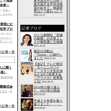
」～地形
本大震災から10年＞
東北地方太平洋沖地
未来～
震が起きて、地震研
館
｜
社会っ
究はどう変わった？
、そもそも
2021.11.11
ル実現にむ
記者ブログ
化学プロ
2021.08.31
ひとり新聞社「宮城
北センター
｜
の新聞」の大草よし
えが衆院選に立候補
学って、そ
2021.10.19
最近の活動は
の記事一覧
「Twitter」に移行し
ました
2019.11.01
【追記】テレビ朝日
「モーニングバー
巖さんに聞く
ド」スタジオ生出演
会長）
＆iCAN'15世界大会
｜
東栄科学産
（アラスカ）世界第
１位!
2015.06.19
東総業株式会
2014年の振り返り
と、2015年の抱負
草 芳江
｜
宮
2015.01.05
平成２５年度を振り
返りました・・・。
の記事一覧
2014.04.02