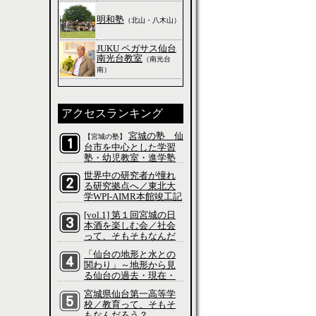
明和塾
（北山・八木山）
JUKU ペガサス仙台
南光台教室
（南光台
南）
アクセスランキング
宮城の塾 仙
【宮城の塾】
台市を中心とした学習
塾・幼児教室・進学塾
の特集
世界中の研究者が憧れ
る研究拠点へ／東北大
学WPI-AIMR本館竣工記
念式典／科学って、そ
[vol.1] 第１回宮城の日
もそもなんだろう？
本酒を楽しむ会／社会
って、そもそもなんだ
ろう？
「仙台の地形と水との
関わり」～地形から見
る仙台の過去・現在・
未来～／社会って、そ
宮城県仙台第一高等学
もそもなんだろう？
校／教育って、そもそ
もなんだろう？