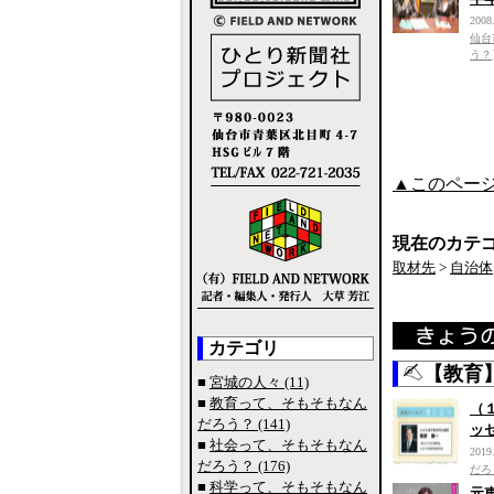
2008
仙台
う？
▲このペー
現在のカテ
取材先
>
自治体
カテゴリ
【教育
■
宮城の人々 (11)
■
教育って、そもそもなん
（
だろう？ (141)
ッ
■
社会って、そもそもなん
2019
だろう？ (176)
だろ
■
科学って、そもそもなん
元