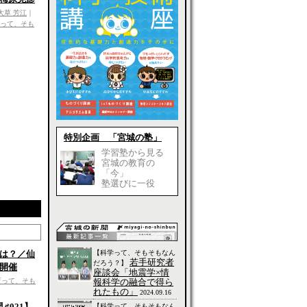
大草 芳江
｜
って、そも
特別企画 「宮城の塾」
学習塾から見る
宮城の教育の
「今」
塾選びに一役
【科学って、そもそもなん
は？／仙
若手研究者
だろう？】
開催
座談会「地震学×情
報科学の融合で得ら
育って、そも
れたもの」
2024.09.16
♯021】
【科学って、そもそもなん