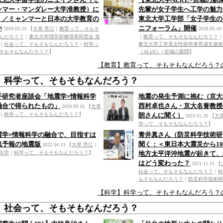
ンマー・マンダレー大学准教授）に
先輩が女子学生へ工学の魅力
く／ミャンマーと日本の大学教育の
東北大学工学部「女子学生の
い
ニフォーラム」開催
2019.02.23
【
大草 芳江
｜
教育って、そもそ
2018.09.19
んだろう？
｜
東北大学理学部物理系同窓会 泉
｜
教育って、そもそもなんだろう？
｜
｜
社会って、そもそもなんだろう？
｜
科学っ
東北大学工学系女性研究者育成支援推
そもそもなんだろう？
】
（ALicE）×宮城の新聞
】
【教育】教育って、そもそもなんだろう？
】科学って、そもそもなんだろう？
手研究者座談会「地震学×情報科学
地震の発生予測に挑む（京大
融合で得られたもの」
西村卓也さん・京大名誉教授
2024.09.16
【
大草
｜
科学って、そもそもなんだろう？
】
朗さんに聞く）
2023.01.26
【
大
学って、そもそもなんだろう？
】
震学×情報科学の融合で、目指すは
青井真さん（防災科学技術研
気予報の地震版
聞く：＜東日本大震災から1
2022.04.13
【
大草 芳江
｜
大学
｜
科学って、そもそもなんだろう？
】
地方太平洋沖地震が起きて、
はどう変わった？
2021.11.11
【
社会って、そもそもなんだろう？
｜
科
もそもなんだろう？
｜
防災科学技術研
【科学】科学って、そもそもなんだろう？
】社会って、そもそもなんだろう？