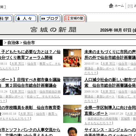
ホーム
2026年 08月 07日 (
>
自治体
>
仙台市
、子どもたちに必要な力とは？／仙
未来のまちづくりに市民の声
自分づくり教育フォーラム開催
所の外で仙台市総合計画審議
.08.11
【
大草 芳江
｜
仙台市
｜
教育って、そも
2010.07.14
【
大草 芳江
｜
仙台市
｜
仙
なんだろう？
】
審議会・参加レポート
｜
社会って、そ
だろう？
】
レポート】目指すべき都市像を議論
人口減少社会の新しい都市づ
始 第２回仙台市総合計画審議会
索 仙台市総合計画審議会発
.11.24
【
大草 芳江
｜
仙台市
｜
仙台市総合計画
2009.10.26
【
大草 芳江
｜
仙台市
｜
仙
会・参加レポート
｜
社会って、そもそもなん
審議会・参加レポート
｜
社会って、そ
う？
】
だろう？
】
役の学校職員を表彰 仙台市教育委
全県一学区制導入に向け合同
会
直接レポート
2009.02.18
【
大草 芳江
｜
仙台市
｜
教育っ
2008.07.29
【
大草 
そもそもなんだろう？
】
｜
偏差値以外の高校情報
｜
宮城県
｜
教
もそもなんだろう？
】
台市とソフトバンクの人事交流から
サイエンス・エンジェルへの
年 立場の違いから見えるもの
中高生読者へのメッセージ（