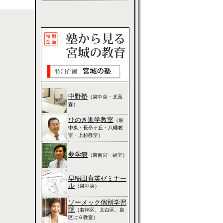
中野塾
（泉中央・北高
森）
ひのき進学教室
（泉
中央・長命ヶ丘・八幡教
室・上杉教室）
夢学館
（東照宮・福室）
早稲田育英ゼミナー
ル
（泉中央）
ソーメック個別学習
院
（若林区、太白区、泉
区に６教室）