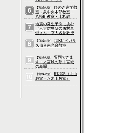
ひのき進学教
【宮城の塾】
室（泉中央本部教室・
八幡町教室・上杉教
室・五橋教室・長町教
地震の発生予測に挑む
室・愛子教室・吉成教
（京大防災研の西村卓
室・大和町教室、他）
也さん・京大名誉教授
の平原和朗さんに聞
JUKU ペガサ
【宮城の塾】
く）／科学って、そも
ス仙台南光台教室
そもなんだろう？
質問できま
【宮城の塾】
す！／宮城の塾｜宮城
の新聞
明和塾（北山
【宮城の塾】
教室・八木山教室）