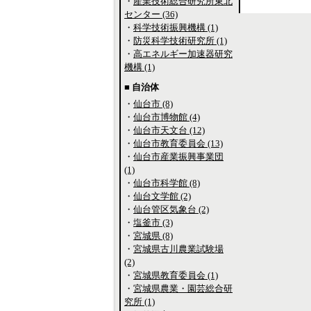
・
産業技術総合研究所東北
センター (36)
・
科学技術振興機構 (1)
・
防災科学技術研究所 (1)
・
高エネルギー加速器研究
機構 (1)
■ 自治体
・
仙台市 (8)
・
仙台市博物館 (4)
・
仙台市天文台 (12)
・
仙台市教育委員会 (13)
・
仙台市産業振興事業団
(1)
・
仙台市科学館 (8)
・
仙台文学館 (2)
・
仙台管区気象台 (2)
・
塩釜市 (3)
・
宮城県 (8)
・
宮城県古川農業試験場
(2)
・
宮城県教育委員会 (1)
・
宮城県農業・園芸総合研
究所 (1)