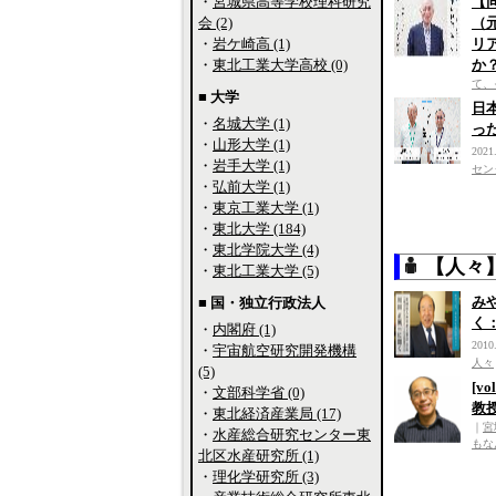
・
宮城県高等学校理科研究
【
会 (2)
（
・
岩ケ崎高 (1)
リ
・
東北工業大学高校 (0)
か
て、
■ 大学
日
・
名城大学 (1)
っ
・
山形大学 (1)
2021
・
岩手大学 (1)
セン
・
弘前大学 (1)
・
東京工業大学 (1)
・
東北大学 (184)
・
東北学院大学 (4)
【人々
・
東北工業大学 (5)
み
■ 国・独立行政法人
く
・
内閣府 (1)
2010
・
宇宙航空研究開発機構
人々
(5)
[v
・
文部科学省 (0)
教
・
東北経済産業局 (17)
｜
宮
・
水産総合研究センター東
もな
北区水産研究所 (1)
・
理化学研究所 (3)