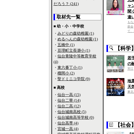
だろう？ (241)
ャ
聞
取材先一覧
違
もな
■ 幼・小・中学校
萩会
て、
・
みどりの森幼稚園 (1)
・
めるへんの森幼稚園 (1)
・
五橋中 (1)
【科学
・
亘理町立長瀞小 (1)
・
仙台青陵中等教育学校
若
(4)
の
・
東六番丁小 (1)
芳江
・
榴岡小 (2)
・
聖ドミニコ学院 (9)
地
天
■ 高校
東北
・
仙台一高 (15)
・
仙台二華 (14)
・
仙台二高 (12)
・
仙台城南高校 (5)
・
仙台城南高等学校 (0)
・
仙台高専 (4)
【社会
・
宮城一高 (4)