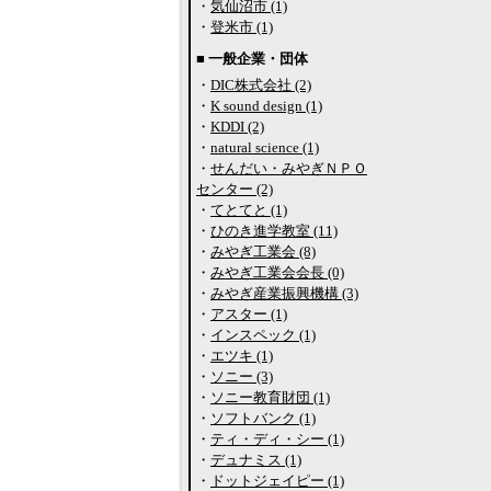
・
気仙沼市 (1)
・
登米市 (1)
■ 一般企業・団体
・
DIC株式会社 (2)
・
K sound design (1)
・
KDDI (2)
・
natural science (1)
・
せんだい・みやぎＮＰＯ
センター (2)
・
てとてと (1)
・
ひのき進学教室 (11)
・
みやぎ工業会 (8)
・
みやぎ工業会会長 (0)
・
みやぎ産業振興機構 (3)
・
アスター (1)
・
インスペック (1)
・
エツキ (1)
・
ソニー (3)
・
ソニー教育財団 (1)
・
ソフトバンク (1)
・
ティ・ディ・シー (1)
・
デュナミス (1)
・
ドットジェイピー (1)