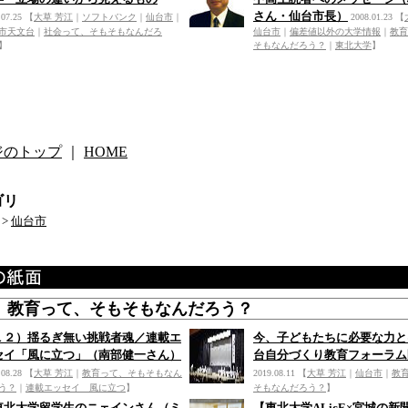
さん・仙台市長）
.07.25
【
大草 芳江
｜
ソフトバンク
｜
仙台市
｜
2008.01.23
【
市天文台
｜
社会って、そもそもなんだろ
仙台市
｜
偏差値以外の大学情報
｜
教育
】
そもなんだろう？
｜
東北大学
】
ジのトップ
｜
HOME
ゴリ
>
仙台市
】教育って、そもそもなんだろう？
１２）揺るぎ無い挑戦者魂／連載エ
今、子どもたちに必要な力と
セイ「風に立つ」（南部健一さん）
台自分づくり教育フォーラム
.08.28
【
大草 芳江
｜
教育って、そもそもなん
2019.08.11
【
大草 芳江
｜
仙台市
｜
教
う？
｜
連載エッセイ 風に立つ
】
そもなんだろう？
】
東北大学留学生のニェインさん（ミ
【東北大学ALicE×宮城の新聞 