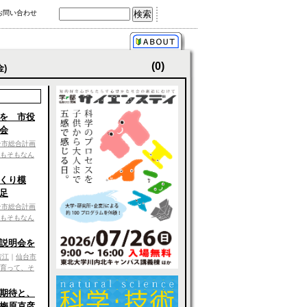
お問い合わせ
(0)
金)
を 市役
会
台市総合計画
もそもなん
くり模
足
台市総合計画
もそもなん
説明会を
芳江
｜
仙台市
育って、そ
期待と、
梅原克彦