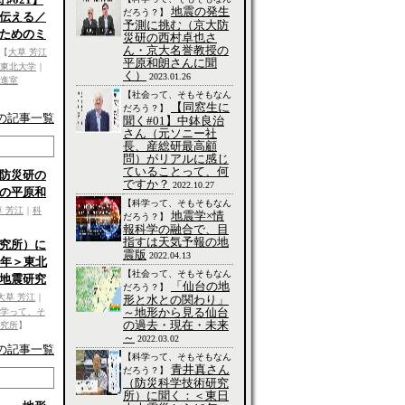
地震の発生
だろう？】
伝える／
予測に挑む（京大防
ためのミ
災研の西村卓也さ
ん・京大名誉教授の
【
大草 芳江
平原和朗さんに聞
東北大学
｜
く）
2023.01.26
進室
【社会って、そもそもなん
【同窓生に
だろう？】
の記事一覧
聞く#01】中鉢良治
さん（元ソニー社
長、産総研最高顧
問）がリアルに感じ
ていることって、何
防災研の
ですか？
2022.10.27
の平原和
【科学って、そもそもなん
草 芳江
｜
科
地震学×情
だろう？】
報科学の融合で、目
指すは天気予報の地
究所）に
震版
2022.04.13
0年＞東北
【社会って、そもそもなん
地震研究
「仙台の地
だろう？】
大草 芳江
｜
形と水との関わり」
～地形から見る仙台
学って、そ
の過去・現在・未来
究所
】
～
2022.03.02
の記事一覧
【科学って、そもそもなん
青井真さん
だろう？】
（防災科学技術研究
所）に聞く：＜東日