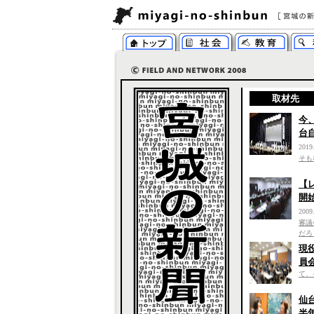
取材先
今
台
2019
そも
【
開
2009
審議
だろ
現
員
て、
仙
半