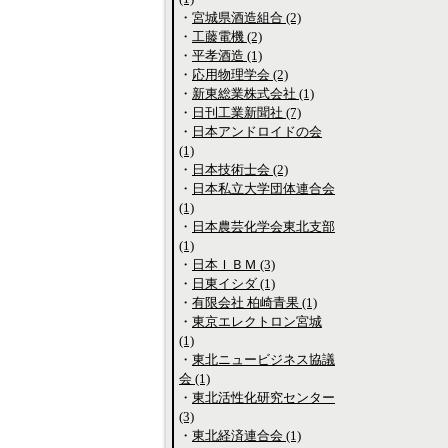
・
宮城県酒造組合 (2)
・
工藤電機 (2)
・
平孝酒造 (1)
・
応用物理学会 (2)
・
新東総業株式会社 (1)
・
日刊工業新聞社 (7)
・
日本アンドロイドの会
(1)
・
日本技術士会 (2)
・
日本私立大学団体連合会
(1)
・
日本農芸化学会東北支部
(1)
・
日本ＩＢＭ (3)
・
日東イシダ (1)
・
有限会社 柏崎青果 (1)
・
東京エレクトロン宮城
(1)
・
東北ニュービジネス協議
会 (1)
・
東北活性化研究センター
(3)
・
東北経済連合会 (1)