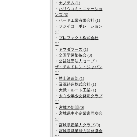
・
ナノテム (1)
・
ハリウコミュニケーショ
ンズ (3)
・
ハード工業有限会社 (1)
・
フジイコーポレーション
(1)
・
プレファクト株式会社
(1)
・
ヤマダフーズ (1)
・
全国学習塾協会 (3)
・
公益社団法人セーブ・
ザ・チルドレン・ジャパン
(1)
・
勝山酒造部 (1)
・
及源鋳造株式会社 (1)
・
大武・ルート工業 (1)
・
太白少年少女発明クラブ
(1)
・
宮城の新聞 (0)
・
宮城県中小企業家同友会
(1)
・
宮城県産業人クラブ (0)
・
宮城県職業能力開発協会
(1)