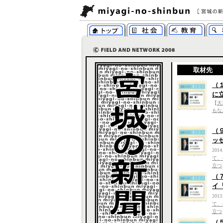
取材先
（
に
【
大
もな
（
ッ
2014
て、
立つ
（
イ
2013
て、
立つ
（