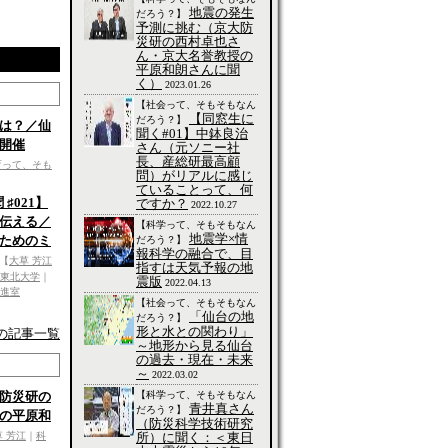
地震の発生
だろう？】
予測に挑む（京大防
災研の西村卓也さ
ん・京大名誉教授の
平原和朗さんに聞
く）
2023.01.26
【社会って、そもそもなん
【同窓生に
だろう？】
は？／仙
聞く#01】中鉢良治
開催
さん（元ソニー社
長、産総研最高顧
育って、そも
問）がリアルに感じ
ていることって、何
♯021】
ですか？
2022.10.27
伝える／
【科学って、そもそもなん
地震学×情
ためのミ
だろう？】
報科学の融合で、目
【
大草 芳江
指すは天気予報の地
東北大学
｜
震版
2022.04.13
進室
【社会って、そもそもなん
「仙台の地
だろう？】
形と水との関わり」
の記事一覧
～地形から見る仙台
の過去・現在・未来
～
2022.03.02
【科学って、そもそもなん
防災研の
青井真さん
だろう？】
の平原和
（防災科学技術研究
所）に聞く：＜東日
草 芳江
｜
科