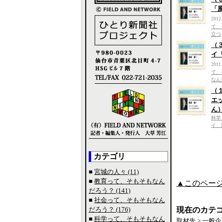
「
2012
て、
立つ
（
イ
2011
て、
なん
（
エ
ん
科学
イ 
カテゴリ
■
宮城の人々 (11)
■
教育って、そもそもなん
▲このペー
だろう？ (141)
■
社会って、そもそもなん
だろう？ (176)
現在のカテ
■
科学って、そもそもなん
取材先
>
一般企