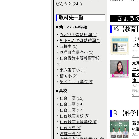
だろう？ (241)
取材先一覧
■ 幼・小・中学校
【教育
・
みどりの森幼稚園 (1)
（
・
めるへんの森幼稚園 (1)
ッ
・
五橋中 (1)
2019
・
亘理町立長瀞小 (1)
だろ
・
仙台青陵中等教育学校
元
(4)
ャ
・
東六番丁小 (1)
聞
・
榴岡小 (2)
違
・
聖ドミニコ学院 (9)
もな
■ 高校
萩会
て、
・
仙台一高 (15)
・
仙台二華 (14)
・
仙台二高 (12)
【科学
・
仙台城南高校 (5)
・
仙台城南高等学校 (0)
若
・
仙台高専 (4)
の
・
宮城一高 (4)
芳江