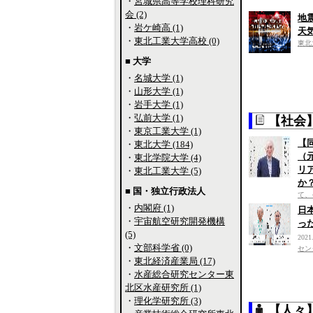
・
宮城県高等学校理科研究
会 (2)
地
・
岩ケ崎高 (1)
天
・
東北工業大学高校 (0)
東北
■ 大学
・
名城大学 (1)
・
山形大学 (1)
・
岩手大学 (1)
・
弘前大学 (1)
【社会
・
東京工業大学 (1)
【
・
東北大学 (184)
（
・
東北学院大学 (4)
リ
・
東北工業大学 (5)
か
■ 国・独立行政法人
て、
・
内閣府 (1)
日
・
宇宙航空研究開発機構
っ
(5)
2021
・
文部科学省 (0)
セン
・
東北経済産業局 (17)
・
水産総合研究センター東
北区水産研究所 (1)
・
理化学研究所 (3)
【人々