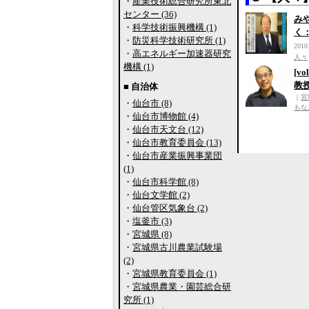
・
産業技術総合研究所東北
センター (36)
み
・
科学技術振興機構 (1)
く
・
防災科学技術研究所 (1)
2010
・
高エネルギー加速器研究
人々
機構 (1)
[v
教
■ 自治体
｜
宮
・
仙台市 (8)
もな
・
仙台市博物館 (4)
・
仙台市天文台 (12)
・
仙台市教育委員会 (13)
・
仙台市産業振興事業団
(1)
・
仙台市科学館 (8)
・
仙台文学館 (2)
・
仙台管区気象台 (2)
・
塩釜市 (3)
・
宮城県 (8)
・
宮城県古川農業試験場
(2)
・
宮城県教育委員会 (1)
・
宮城県農業・園芸総合研
究所 (1)