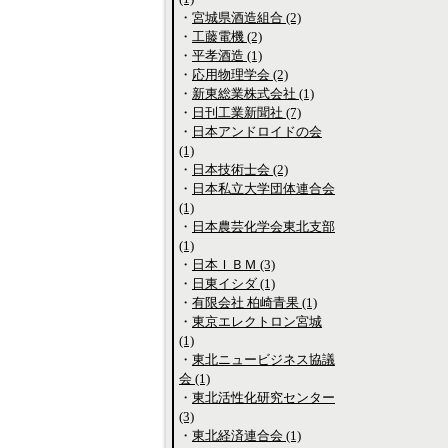
・
宮城県酒造組合 (2)
・
工藤電機 (2)
・
平孝酒造 (1)
・
応用物理学会 (2)
・
新東総業株式会社 (1)
・
日刊工業新聞社 (7)
・
日本アンドロイドの会
(1)
・
日本技術士会 (2)
・
日本私立大学団体連合会
(1)
・
日本農芸化学会東北支部
(1)
・
日本ＩＢＭ (3)
・
日東イシダ (1)
・
有限会社 柏崎青果 (1)
・
東京エレクトロン宮城
(1)
・
東北ニュービジネス協議
会 (1)
・
東北活性化研究センター
(3)
・
東北経済連合会 (1)