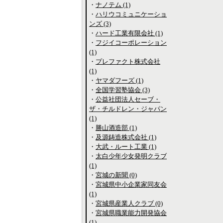
・
ナノテム (1)
・
ハリウコミュニケーショ
ンズ (3)
・
ハード工業有限会社 (1)
・
フジイコーポレーション
(1)
・
プレファクト株式会社
(1)
・
ヤマダフーズ (1)
・
全国学習塾協会 (3)
・
公益社団法人セーブ・
ザ・チルドレン・ジャパン
(1)
・
勝山酒造部 (1)
・
及源鋳造株式会社 (1)
・
大武・ルート工業 (1)
・
太白少年少女発明クラブ
(1)
・
宮城の新聞 (0)
・
宮城県中小企業家同友会
(1)
・
宮城県産業人クラブ (0)
・
宮城県職業能力開発協会
(1)