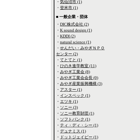
・
気仙沼市 (1)
・
登米市 (1)
■ 一般企業・団体
・
DIC株式会社 (2)
・
K sound design (1)
・
KDDI (2)
・
natural science (1)
・
せんだい・みやぎＮＰＯ
センター (2)
・
てとてと (1)
・
ひのき進学教室 (11)
・
みやぎ工業会 (8)
・
みやぎ工業会会長 (0)
・
みやぎ産業振興機構 (3)
・
アスター (1)
・
インスペック (1)
・
エツキ (1)
・
ソニー (3)
・
ソニー教育財団 (1)
・
ソフトバンク (1)
・
ティ・ディ・シー (1)
・
デュナミス (1)
・
ドットジェイピー (1)