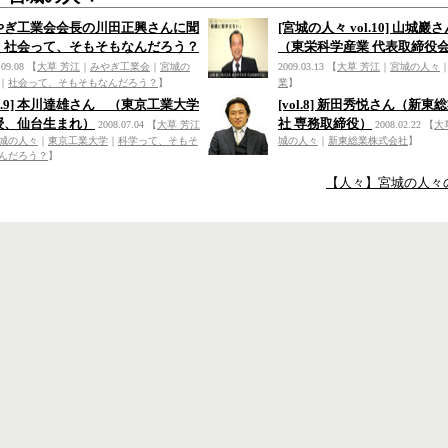
やぎ工業会会長の川田正興さんに聞
[宮城の人々 vol.10] 山城
：社会って、そもそもなんだろう？
（東栄科学産業 代表取締役
.09.08
【
大草 芳江
｜
みやぎ工業会
｜
宮城の
2009.03.13
【
大草 芳江
｜
宮城の人々
｜
社会って、そもそもなんだろう？
】
業
】
ol.9] 本川達雄さん （東京工業大学
[vol.8] 新田秀悦さん（新
授、仙台生まれ）
社 専務取締役）
2008.07.04
【
大草 芳江
2008.02.22
【
大
城の人々
｜
東京工業大学
｜
科学って、そもそ
城の人々
｜
新東総業株式会社
】
んだろう？
】
【人々】宮城の人々