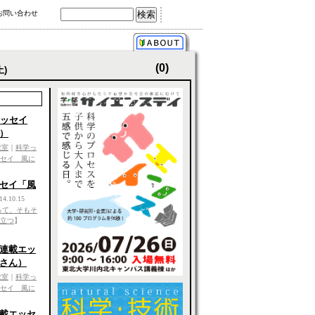
お問い合わせ
(0)
土)
エッセイ
）
教室
｜
科学っ
セイ 風に
セイ「風
14.10.15
って、そもそ
立つ
】
連載エッ
さん）
教室
｜
科学っ
セイ 風に
載エッセ