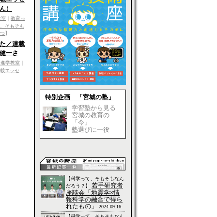
ん）
教室
｜
教育っ
、そもそも
つ
】
た／連載
健一さ
き進学教室
｜
載エッセ
特別企画 「宮城の塾」
学習塾から見る
宮城の教育の
「今」
塾選びに一役
【科学って、そもそもなん
若手研究者
だろう？】
座談会「地震学×情
報科学の融合で得ら
れたもの」
2024.09.16
【科学って、そもそもなん