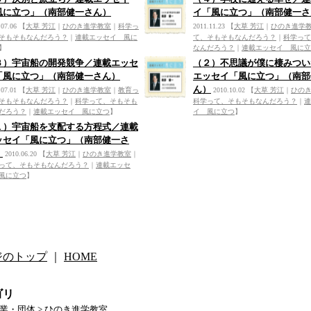
風に立つ」（南部健一さん）
イ「風に立つ」（南部健一さ
.07.06
【
大草 芳江
｜
ひのき進学教室
｜
科学っ
2011.11.23
【
大草 芳江
｜
ひのき進学
そもそもなんだろう？
｜
連載エッセイ 風に
て、そもそもなんだろう？
｜
科学って
】
なんだろう？
｜
連載エッセイ 風に立
３）宇宙船の開発競争／連載エッセ
（２）不思議が僕に棲みつい
「風に立つ」（南部健一さん）
エッセイ「風に立つ」（南部
ん）
.07.01
【
大草 芳江
｜
ひのき進学教室
｜
教育っ
2010.10.02
【
大草 芳江
｜
ひの
そもそもなんだろう？
｜
科学って、そもそも
科学って、そもそもなんだろう？
｜
連
だろう？
｜
連載エッセイ 風に立つ
】
イ 風に立つ
】
１）宇宙船を支配する方程式／連載
ッセイ「風に立つ」（南部健一さ
）
2010.06.20
【
大草 芳江
｜
ひのき進学教室
｜
って、そもそもなんだろう？
｜
連載エッセ
風に立つ
】
ジのトップ
｜
HOME
ゴリ
業・団体
>
ひのき進学教室