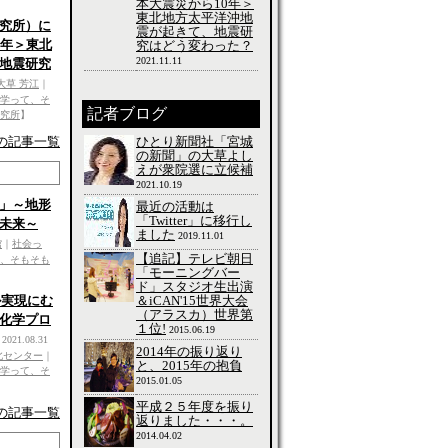
本大震災から10年＞
東北地方太平洋沖地
究所）に
震が起きて、地震研
0年＞東北
究はどう変わった？
2021.11.11
地震研究
大草 芳江
｜
学って、そ
記者ブログ
究所
】
ひとり新聞社「宮城
の記事一覧
の新聞」の大草よし
えが衆院選に立候補
2021.10.19
」～地形
最近の活動は
「Twitter」に移行し
未来～
ました
2019.11.01
館
｜
社会っ
【追記】テレビ朝日
、そもそも
「モーニングバー
ド」スタジオ生出演
＆iCAN'15世界大会
ル実現にむ
（アラスカ）世界第
化学プロ
１位!
2015.06.19
2021.08.31
2014年の振り返り
北センター
｜
と、2015年の抱負
学って、そ
2015.01.05
平成２５年度を振り
の記事一覧
返りました・・・。
2014.04.02