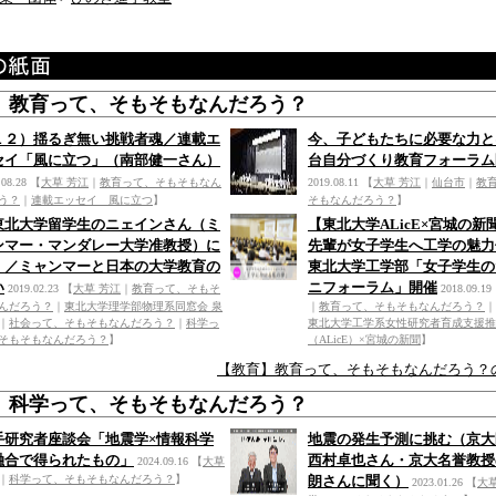
】教育って、そもそもなんだろう？
１２）揺るぎ無い挑戦者魂／連載エ
今、子どもたちに必要な力と
セイ「風に立つ」（南部健一さん）
台自分づくり教育フォーラム
.08.28
【
大草 芳江
｜
教育って、そもそもなん
2019.08.11
【
大草 芳江
｜
仙台市
｜
教
う？
｜
連載エッセイ 風に立つ
】
そもなんだろう？
】
東北大学留学生のニェインさん（ミ
【東北大学ALicE×宮城の新聞 
ンマー・マンダレー大学准教授）に
先輩が女子学生へ工学の魅力
く／ミャンマーと日本の大学教育の
東北大学工学部「女子学生の
い
ニフォーラム」開催
2019.02.23
【
大草 芳江
｜
教育って、そもそ
2018.09.19
んだろう？
｜
東北大学理学部物理系同窓会 泉
｜
教育って、そもそもなんだろう？
｜
｜
社会って、そもそもなんだろう？
｜
科学っ
東北大学工学系女性研究者育成支援推
そもそもなんだろう？
】
（ALicE）×宮城の新聞
】
【教育】教育って、そもそもなんだろう？
】科学って、そもそもなんだろう？
手研究者座談会「地震学×情報科学
地震の発生予測に挑む（京大
融合で得られたもの」
西村卓也さん・京大名誉教授
2024.09.16
【
大草
｜
科学って、そもそもなんだろう？
】
朗さんに聞く）
2023.01.26
【
大