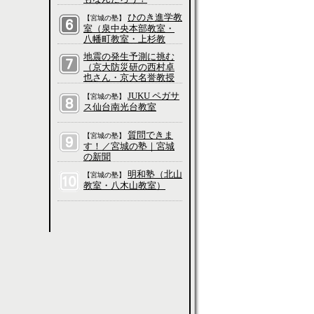
ひのき進学教
【宮城の塾】
室（泉中央本部教室・
八幡町教室・上杉教
室・五橋教室・長町教
地震の発生予測に挑む
室・愛子教室・吉成教
（京大防災研の西村卓
室・大和町教室、他）
也さん・京大名誉教授
の平原和朗さんに聞
JUKU ペガサ
【宮城の塾】
く）／科学って、そも
ス仙台南光台教室
そもなんだろう？
質問できま
【宮城の塾】
す！／宮城の塾｜宮城
の新聞
明和塾（北山
【宮城の塾】
教室・八木山教室）