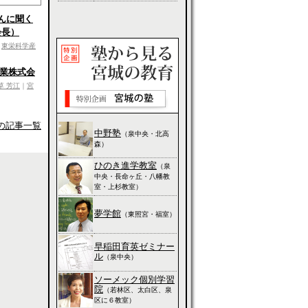
巖さんに聞く
会長）
｜
東栄科学産
東総業株式会
草 芳江
｜
宮
の記事一覧
中野塾
（泉中央・北高
森）
ひのき進学教室
（泉
中央・長命ヶ丘・八幡教
室・上杉教室）
夢学館
（東照宮・福室）
早稲田育英ゼミナー
ル
（泉中央）
ソーメック個別学習
院
（若林区、太白区、泉
区に６教室）