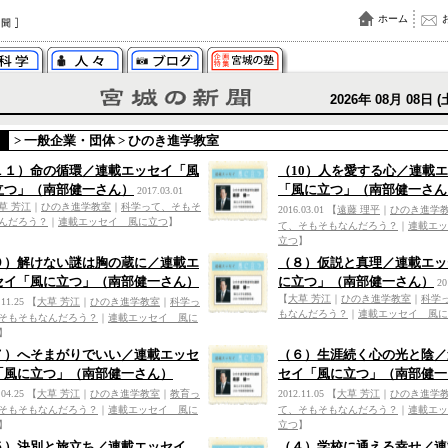
ホーム
2026年 08月 08日 (
>
一般企業・団体
>
ひのき進学教室
１１）命の循環／連載エッセイ「風
（10）人を愛する心／連載
立つ」（南部健一さん）
「風に立つ」（南部健一さん
2017.03.01
草 芳江
｜
ひのき進学教室
｜
科学って、そもそ
2016.03.01
【
遠藤 理平
｜
ひのき進学
んだろう？
｜
連載エッセイ 風に立つ
】
て、そもそもなんだろう？
｜
連載エッ
立つ
】
９）解けない謎は胸の蔵に／連載エ
（８）仮説と真理／連載エッ
セイ「風に立つ」（南部健一さん）
に立つ」（南部健一さん）
20
【
大草 芳江
｜
ひのき進学教室
｜
科学
.11.25
【
大草 芳江
｜
ひのき進学教室
｜
科学っ
もなんだろう？
｜
連載エッセイ 風に
そもそもなんだろう？
｜
連載エッセイ 風に
】
７）へそまがりでいい／連載エッセ
（６）生涯続く心の光と陰／
「風に立つ」（南部健一さん）
セイ「風に立つ」（南部健一
.04.25
【
大草 芳江
｜
ひのき進学教室
｜
教育っ
2012.11.05
【
大草 芳江
｜
ひのき進学
そもそもなんだろう？
｜
連載エッセイ 風に
て、そもそもなんだろう？
｜
連載エッ
】
立つ
】
５）決別と旅立ち／連載エッセイ
（４）学校に通える幸せ／連