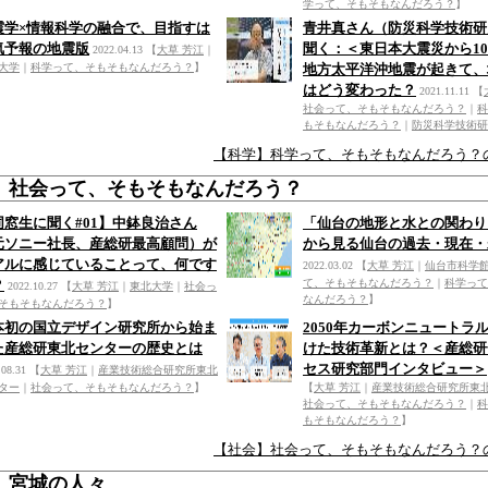
学って、そもそもなんだろう？
】
震学×情報科学の融合で、目指すは
青井真さん（防災科学技術研
気予報の地震版
聞く：＜東日本大震災から1
2022.04.13
【
大草 芳江
｜
大学
｜
科学って、そもそもなんだろう？
】
地方太平洋沖地震が起きて、
はどう変わった？
2021.11.11
【
社会って、そもそもなんだろう？
｜
科
もそもなんだろう？
｜
防災科学技術研
【科学】科学って、そもそもなんだろう？
】社会って、そもそもなんだろう？
同窓生に聞く#01】中鉢良治さん
「仙台の地形と水との関わり
元ソニー社長、産総研最高顧問）が
から見る仙台の過去・現在・
アルに感じていることって、何です
2022.03.02
【
大草 芳江
｜
仙台市科学
？
て、そもそもなんだろう？
｜
科学って
2022.10.27
【
大草 芳江
｜
東北大学
｜
社会っ
なんだろう？
】
そもそもなんだろう？
】
本初の国立デザイン研究所から始ま
2050年カーボンニュートラ
た産総研東北センターの歴史とは
けた技術革新とは？＜産総研
セス研究部門インタビュー＞
.08.31
【
大草 芳江
｜
産業技術総合研究所東北
ター
｜
社会って、そもそもなんだろう？
】
【
大草 芳江
｜
産業技術総合研究所東
社会って、そもそもなんだろう？
｜
科
もそもなんだろう？
】
【社会】社会って、そもそもなんだろう？
】宮城の人々