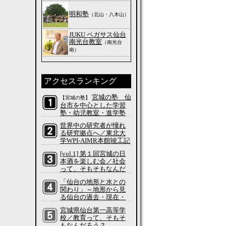
明和塾
（北山・八木山）
JUKU ペガサス仙台
南光台教室
（南光台
南）
アクセスランキング
宮城の塾 仙
【宮城の塾】
台市を中心とした学習
塾・幼児教室・進学塾
の特集
世界中の研究者が憧れ
る研究拠点へ／東北大
学WPI-AIMR本館竣工記
念式典／科学って、そ
[vol.1] 第１回宮城の日
もそもなんだろう？
本酒を楽しむ会／社会
って、そもそもなんだ
ろう？
「仙台の地形と水との
関わり」～地形から見
る仙台の過去・現在・
未来～／社会って、そ
宮城県仙台第一高等学
もそもなんだろう？
校／教育って、そもそ
もなんだろう？