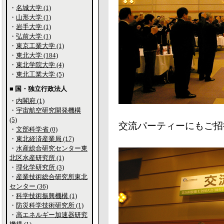
・
名城大学 (1)
・
山形大学 (1)
・
岩手大学 (1)
・
弘前大学 (1)
・
東京工業大学 (1)
・
東北大学 (184)
・
東北学院大学 (4)
・
東北工業大学 (5)
■ 国・独立行政法人
・
内閣府 (1)
・
宇宙航空研究開発機構
(5)
交流パーティーにもご招
・
文部科学省 (0)
・
東北経済産業局 (17)
・
水産総合研究センター東
北区水産研究所 (1)
・
理化学研究所 (3)
・
産業技術総合研究所東北
センター (36)
・
科学技術振興機構 (1)
・
防災科学技術研究所 (1)
・
高エネルギー加速器研究