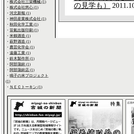
・
株式会社三栄機械 (1)
の見学も）
2011.1
・
株式会社悠心 (1)
・
河北新報 (1)
・
神田産業株式会社 (1)
・
秋田化学工業 (1)
・
笹氣出版印刷 (1)
・
米鶴酒造 (1)
・
萩野酒造 (1)
・
農芸化学会 (1)
・
遠藤工業 (1)
・
鈴木製作所 (1)
・
阿部蒲鉾 (1)
・
阿部蒲鉾店 (1)
・
鳴子の米プロジェクト
(1)
・
ＮＥＣトーキン (1)