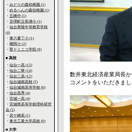
・
みどりの森幼稚園 (1)
・
めるへんの森幼稚園 (1)
・
五橋中 (1)
・
亘理町立長瀞小 (1)
・
仙台青陵中等教育学校
(4)
・
東六番丁小 (1)
・
榴岡小 (2)
・
聖ドミニコ学院 (9)
■ 高校
・
仙台一高 (15)
・
仙台二華 (14)
数井東北経済産業局長か
・
仙台二高 (12)
コメントをいただきまし
・
仙台城南高校 (5)
・
仙台城南高等学校 (0)
・
仙台高専 (4)
・
宮城一高 (4)
・
宮城県高等学校理科研究
会 (2)
・
岩ケ崎高 (1)
・
東北工業大学高校 (0)
■ 大学