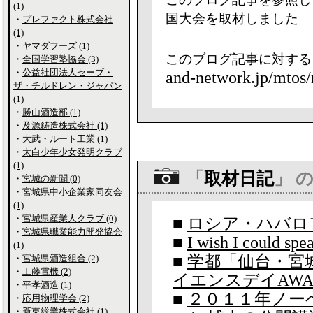
(1)
国大会を取材しました
・
プレファクト株式会社
(1)
・
ヤマダフーズ (1)
このブログ記事に対する
・
全国学習塾協会 (3)
・
公益社団法人セーブ・
and-network.jp/mtos/
ザ・チルドレン・ジャパン
(1)
・
勝山酒造部 (1)
・
及源鋳造株式会社 (1)
・
大武・ルート工業 (1)
・
太白少年少女発明クラブ
(1)
「
取材日記
」 
・
宮城の新聞 (0)
・
宮城県中小企業家同友会
(1)
・
宮城県産業人クラブ (0)
■
ロシア・ハバロ
・
宮城県職業能力開発協会
■
I wish I could spe
(1)
■
学都「仙台・宮
・
宮城県酒造組合 (2)
・
工藤電機 (2)
イエンスデイAWA
・
平孝酒造 (1)
■
２０１１年ノー
・
応用物理学会 (2)
・
新東総業株式会社 (1)