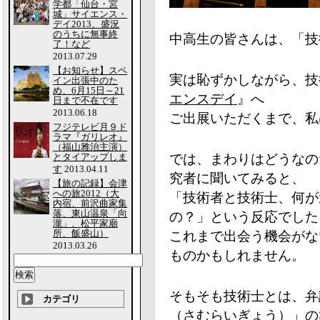
学都「仙台・宮
城」サイエンス・
デイ2013、盛況
のうちに無事終
中高生の皆さんは、「技
了！など
2013.07.29
【お知らせ】スペ
実は恥ずかしながら、技
イン出張中のた
め、6月15日～21
エンスデイ
』へ
日まで不在です
2013.06.18
ご出展いただくまで、私
フジテレビ月９ド
ラマ『ガリレオ』
（福山雅治主演）
とタイアップしま
では、まわりはどうなの
す
2013.04.11
究者に聞いてみると、
【旅の記録】会津
への旅2012（大
「技術者と技術士、何が
内宿、前沢曲家集
落、東山温泉「向
の？」という反応でした
瀧」、松平家廟
所、飯盛山）
これまで出会う機会がな
2013.03.26
ものかもしれません。
そもそも技術士とは、弁
カテゴリ
（さむらいぎょう）」の