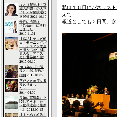
ひとり新聞社「宮
私は１６日にパネリスト
城の新聞」の大草
よしえが衆院選に
えて、
立候補
2021.10.19
報道としても２日間、参
最近の活動は
「Twitter」に移行
しました
2019.11.01
【追記】テレビ朝
日「モーニングバ
ード」スタジオ生
出演＆iCAN'15世
界大会（アラス
カ）世界第１位!
2015.06.19
2014年の振り返
りと、2015年の
抱負
2015.01.05
平成２５年度を振
り返りまし
た・・・。
2014.04.02
長崎の軍艦島に上
陸してきました
（世界遺産に推薦
へ）
2013.09.15
【まとめて報告】