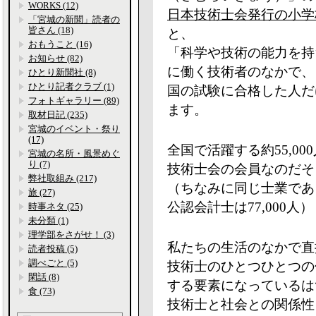
WORKS (12)
日本技術士会発行の小学
「宮城の新聞」読者の
皆さん (18)
と、
おもうこと (16)
「科学や技術の能力を持
お知らせ (82)
に働く技術者のなかで、
ひとり新聞社 (8)
ひとり記者クラブ (1)
国の試験に合格した人だ
フォトギャラリー (89)
ます。
取材日記 (235)
宮城のイベント・祭り
(17)
全国で活躍する約55,00
宮城の名所・風景めぐ
り (7)
技術士会の会員なのだそ
弊社取組み (217)
（ちなみに同じ士業である
旅 (27)
公認会計士は77,000人）
時事ネタ (25)
未分類 (1)
理学部をさがせ！ (3)
私たちの生活のなかで直
読者投稿 (5)
調べごと (5)
技術士のひとつひとつの
閑話 (8)
する要素になっているは
食 (73)
技術士と社会との関係性