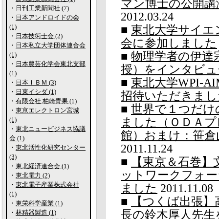
マン博士の公開講
・
日刊工業新聞社 (7)
2012.03.24
・
日本アンドロイドの会
(1)
■
東北大学サイエ
・
日本技術士会 (2)
会に参加しました
・
日本私立大学団体連合会
■
物理学者の伊達
(1)
・
日本農芸化学会東北支部
授）をインタビュ
(1)
■
東北大学WPI-
・
日本ＩＢＭ (3)
・
日東イシダ (1)
招待いただきまし
・
有限会社 柏崎青果 (1)
■
世界で１つだけ
・
東京エレクトロン宮城
(1)
ました（ＯＤＡプ
・
東北ニュービジネス協議
館）おまけ：笹倉山＋L
会 (1)
2011.11.24
・
東北活性化研究センター
(3)
■
【東京＆石巻】
・
東北経済連合会 (1)
ットワークフォー
・
東北電力 (2)
・
東北電子産業株式会社
ました
2011.11.08
(1)
■
【つくば出張】
・
東栄科学産業 (1)
長の鈴木厚人先生
・
林精器製造 (1)