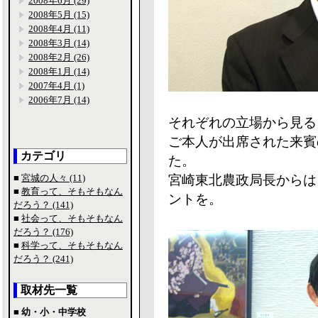
2008年6月 (29)
2008年5月 (15)
2008年4月 (11)
2008年3月 (14)
2008年2月 (26)
2008年1月 (14)
2007年4月 (1)
2006年7月 (14)
それぞれの立場から見る
ご本人が出席された来賓
カテゴリ
た。
■
宮城の人々 (11)
宮崎東北農政局長からは
■
教育って、そもそもなん
ントを。
だろう？ (141)
■
社会って、そもそもなん
だろう？ (176)
■
科学って、そもそもなん
だろう？ (241)
取材先一覧
■ 幼・小・中学校