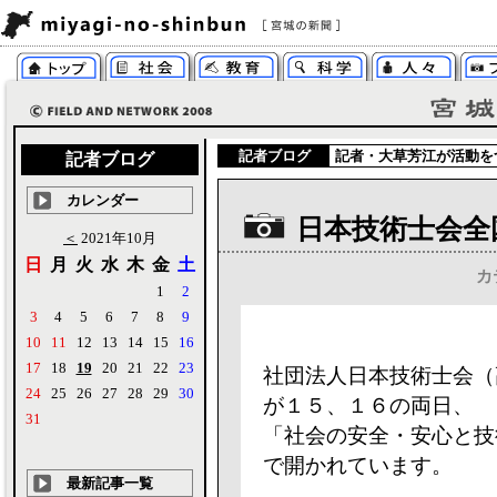
記者ブログ
記者・
大草芳江
が活動を
記者ブログ
カレンダー
日本技術士会全
＜
2021年10月
日
月
火
水
木
金
土
カ
1
2
3
4
5
6
7
8
9
10
11
12
13
14
15
16
17
18
19
20
21
22
23
社団法人日本技術士会（
24
25
26
27
28
29
30
が１５、１６の両日、
31
「社会の安全・安心と技
で開かれています。
最新記事一覧