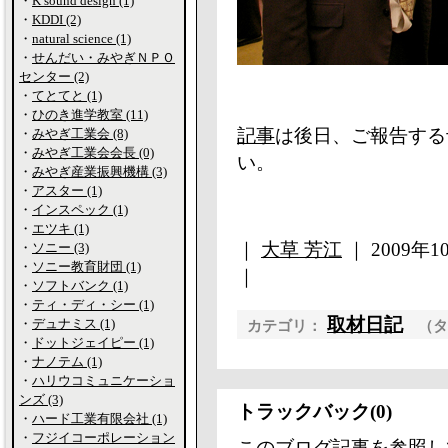
・
K sound design (1)
・
KDDI (2)
・
natural science (1)
・
せんだい・みやぎＮＰＯ
センター (2)
・
てとてと (1)
・
ひのき進学教室 (11)
記事
は後日、ご報告する
・
みやぎ工業会 (8)
・
みやぎ工業会会長 (0)
い。
・
みやぎ産業振興機構 (3)
・
アスター (1)
・
インスペック (1)
・
エツキ (1)
｜
大草 芳江
｜ 2009年10
・
ソニー (3)
・
ソニー教育財団 (1)
｜
・
ソフトバンク (1)
・
ティ・ディ・シー (1)
取材日記
・
デュナミス (1)
カテゴリ：
（
・
ドットジェイピー (1)
・
ナノテム (1)
・
ハリウコミュニケーショ
ンズ (3)
トラックバック(0)
・
ハード工業有限会社 (1)
・
フジイコーポレーション
このブログ記事を参照し