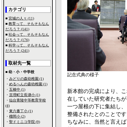
カテゴリ
■
宮城の人々 (11)
■
教育って、そもそもなん
だろう？ (141)
■
社会って、そもそもなん
だろう？ (176)
■
科学って、そもそもなん
だろう？ (241)
取材先一覧
■ 幼・小・中学校
記念式典の様子
・
みどりの森幼稚園 (1)
・
めるへんの森幼稚園 (1)
・
五橋中 (1)
新本館の完成により、こ
・
亘理町立長瀞小 (1)
在していた研究者たちが
・
仙台青陵中等教育学校
(4)
一つ屋根の下に集結し、
・
東六番丁小 (1)
整備されたとのことです
・
榴岡小 (2)
ちなみに、当然と言えば
・
聖ドミニコ学院 (9)