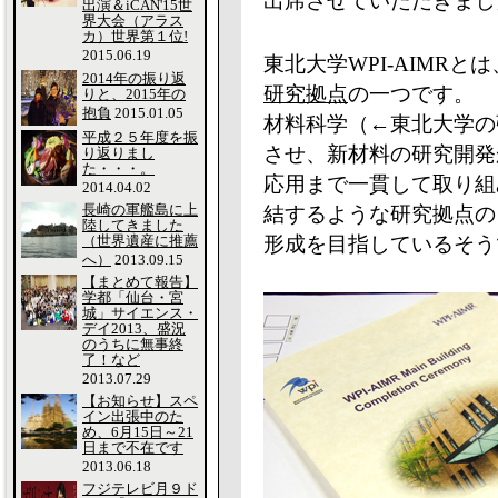
出席させていただきまし
出演＆iCAN'15世
界大会（アラス
カ）世界第１位!
2015.06.19
東北大学WPI-AIMRと
2014年の振り返
研究拠点
の一つです。
りと、2015年の
抱負
2015.01.05
材料科学（←東北大学の
平成２５年度を振
させ、新材料の研究開発
り返りまし
た・・・。
応用まで一貫して取り組
2014.04.02
長崎の軍艦島に上
結するような研究拠点の
陸してきました
（世界遺産に推薦
形成を目指しているそう
へ）
2013.09.15
【まとめて報告】
学都「仙台・宮
城」サイエンス・
デイ2013、盛況
のうちに無事終
了！など
2013.07.29
【お知らせ】スペ
イン出張中のた
め、6月15日～21
日まで不在です
2013.06.18
フジテレビ月９ド