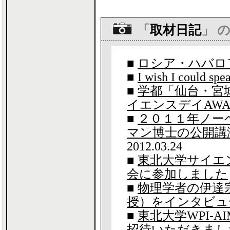
「
取材日記
」 
■
ロシア・ハバロ
■
I wish I could spe
■
学都「仙台・宮
イエンスデイAWA
■
２０１１年ノー
マン博士の公開講
2012.03.24
■
東北大学サイエ
会に参加しました
■
物理学者の伊達
授）をインタビュ
■
東北大学WPI-
招待いただきまし