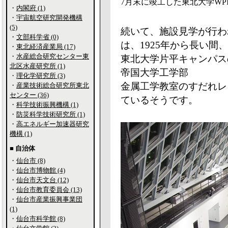
7月末に竣工した東北大学WPI
・
内閣府 (1)
・
宇宙航空研究開発機構
(5)
続いて、施設見学が行わ
・
文部科学省 (0)
は、1925年から長い間、
・
東北経済産業局 (17)
・
水産総合研究センター東
東北大学片平キャンパス
北区水産研究所 (1)
帝国大学工学部
・
理化学研究所 (3)
金属工学教室のすだれレ
・
産業技術総合研究所東北
センター (36)
ているそうです。
・
科学技術振興機構 (1)
・
防災科学技術研究所 (1)
・
高エネルギー加速器研究
機構 (1)
■ 自治体
・
仙台市 (8)
・
仙台市博物館 (4)
・
仙台市天文台 (12)
・
仙台市教育委員会 (13)
・
仙台市産業振興事業団
(1)
・
仙台市科学館 (8)