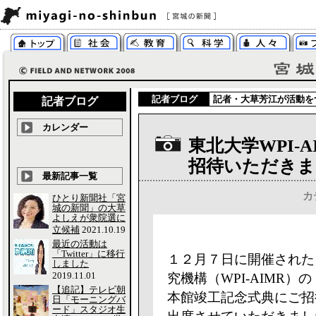
記者ブログ
記者・
大草芳江
が活動を
記者ブログ
カレンダー
東北大学WPI-
招待いただきま
最新記事一覧
カ
ひとり新聞社「宮
城の新聞」の大草
よしえが衆院選に
立候補
2021.10.19
最近の活動は
「Twitter」に移行
１２月７日に開催された
しました
2019.11.01
究機構（WPI-AIMR）の
【追記】テレビ朝
本館竣工記念式典にご招
日「モーニングバ
ード」スタジオ生