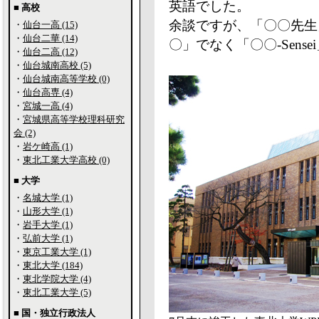
英語でした。
■ 高校
余談ですが、「〇〇先生」は
・
仙台一高 (15)
・
仙台二華 (14)
〇」でなく「〇〇-Sens
・
仙台二高 (12)
・
仙台城南高校 (5)
・
仙台城南高等学校 (0)
・
仙台高専 (4)
・
宮城一高 (4)
・
宮城県高等学校理科研究
会 (2)
・
岩ケ崎高 (1)
・
東北工業大学高校 (0)
■ 大学
・
名城大学 (1)
・
山形大学 (1)
・
岩手大学 (1)
・
弘前大学 (1)
・
東京工業大学 (1)
・
東北大学 (184)
・
東北学院大学 (4)
・
東北工業大学 (5)
■ 国・独立行政法人