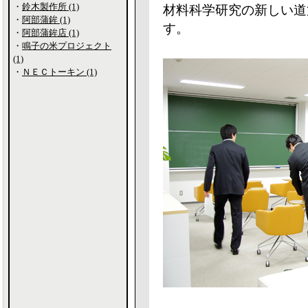
・
鈴木製作所 (1)
材料科学研究の新しい道
・
阿部蒲鉾 (1)
す。
・
阿部蒲鉾店 (1)
・
鳴子の米プロジェクト
(1)
・
ＮＥＣトーキン (1)