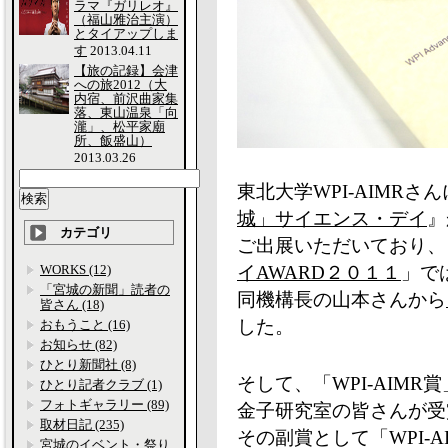
ラマ『ガリレオ』
（福山雅治主演）
とタイアップしま
す
2013.04.11
【旅の記録】会津
への旅2012（大
内宿、前沢曲家集
落、東山温泉「向
瀧」、松平家廟
所、飯盛山）
2013.03.26
東北大学WPI-AIMRさ
城」サイエンス・デイ
』
カテゴリ
ご出展いただいており、
WORKS (12)
イAWARD２０１１
」で
「宮城の新聞」読者の
同機構長の山本さんから
皆さん (18)
した。
おもうこと (16)
お知らせ (82)
ひとり新聞社 (8)
そして、「WPI-AIM
ひとり記者クラブ (1)
フォトギャラリー (89)
金子研究室の皆さんが受
取材日記 (235)
その副賞として「WPI-
宮城のイベント・祭り