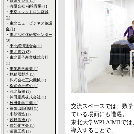
・
日東イシダ (1)
・
有限会社 柏崎青果 (1)
・
東京エレクトロン宮城
(1)
・
東北ニュービジネス協議
会 (1)
・
東北活性化研究センター
(3)
・
東北経済連合会 (1)
・
東北電力 (2)
・
東北電子産業株式会社
(1)
・
東栄科学産業 (1)
・
林精器製造 (1)
・
株式会社三栄機械 (1)
・
株式会社悠心 (1)
・
河北新報 (1)
・
神田産業株式会社 (1)
・
秋田化学工業 (1)
交流スペースでは、数学
・
笹氣出版印刷 (1)
ている場面にも遭遇。
・
米鶴酒造 (1)
・
萩野酒造 (1)
東北大学WPI-AIMRで
・
農芸化学会 (1)
導入することで、
・
遠藤工業 (1)