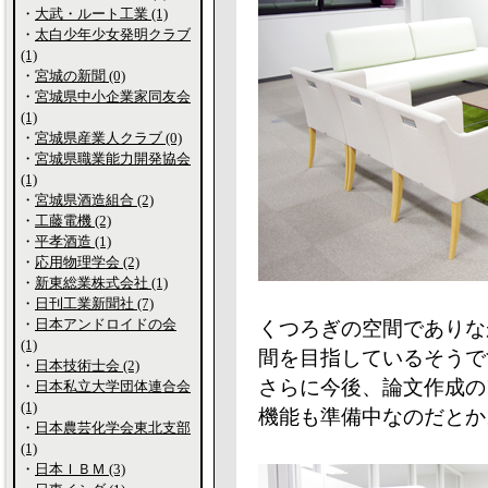
・
大武・ルート工業 (1)
・
太白少年少女発明クラブ
(1)
・
宮城の新聞 (0)
・
宮城県中小企業家同友会
(1)
・
宮城県産業人クラブ (0)
・
宮城県職業能力開発協会
(1)
・
宮城県酒造組合 (2)
・
工藤電機 (2)
・
平孝酒造 (1)
・
応用物理学会 (2)
・
新東総業株式会社 (1)
・
日刊工業新聞社 (7)
・
日本アンドロイドの会
くつろぎの空間でありな
(1)
間を目指しているそうで
・
日本技術士会 (2)
さらに今後、論文作成の
・
日本私立大学団体連合会
(1)
機能も準備中なのだとか
・
日本農芸化学会東北支部
(1)
・
日本ＩＢＭ (3)