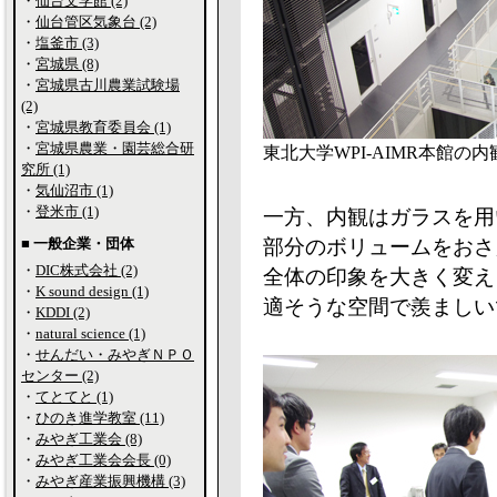
・
仙台文学館 (2)
・
仙台管区気象台 (2)
・
塩釜市 (3)
・
宮城県 (8)
・
宮城県古川農業試験場
(2)
・
宮城県教育委員会 (1)
・
宮城県農業・園芸総合研
東北大学WPI-AIMR本館の内
究所 (1)
・
気仙沼市 (1)
・
登米市 (1)
一方、内観はガラスを用
■ 一般企業・団体
部分のボリュームをおさ
・
DIC株式会社 (2)
全体の印象を大きく変え
・
K sound design (1)
適そうな空間で羨ましい
・
KDDI (2)
・
natural science (1)
・
せんだい・みやぎＮＰＯ
センター (2)
・
てとてと (1)
・
ひのき進学教室 (11)
・
みやぎ工業会 (8)
・
みやぎ工業会会長 (0)
・
みやぎ産業振興機構 (3)