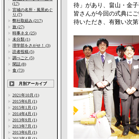
(17)
待」があり、畠山・金子
宮城の名所・風景めぐ
皆さんが今回の式典にご
り (7)
弊社取組み (217)
待いただき、有難い次第
旅 (27)
時事ネタ (25)
未分類 (1)
理学部をさがせ！ (3)
読者投稿 (5)
調べごと (5)
閑話 (8)
食 (73)
月別アーカイブ
2021年10月 (1)
2015年6月 (1)
2015年1月 (1)
2014年4月 (1)
2013年9月 (1)
2013年7月 (1)
2013年6月 (1)
2013年4月 (1)