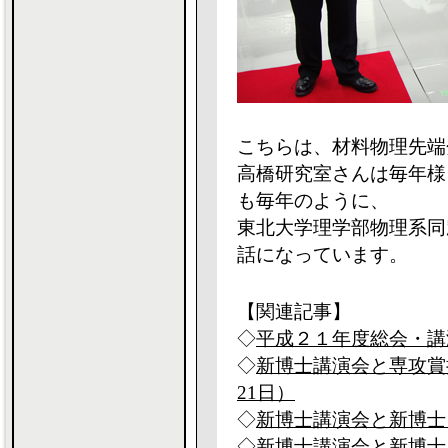
こちらは、材料物理先端
高橋研究室さんは毎年様
も毎年のように、
東北大学理学部物理系同
話になっています。
【関連記事】
◇
平成２１年度総会・講演
◇
新博士講演会と専攻賞授
21日）
◇
新博士講演会と新博士・
◇
新博士講演会と新博士・