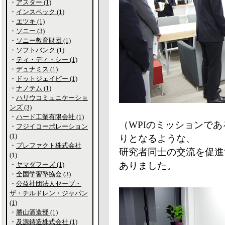
・
アスター (1)
・
インスペック (1)
・
エツキ (1)
・
ソニー (3)
・
ソニー教育財団 (1)
・
ソフトバンク (1)
・
ティ・ディ・シー (1)
・
デュナミス (1)
・
ドットジェイピー (1)
・
ナノテム (1)
・
ハリウコミュニケーショ
ンズ (3)
・
ハード工業有限会社 (1)
（WPIのミッションで
・
フジイコーポレーション
(1)
りとなるような、
・
プレファクト株式会社
研究者同士の交流を促進
(1)
ありました。
・
ヤマダフーズ (1)
・
全国学習塾協会 (3)
・
公益社団法人セーブ・
ザ・チルドレン・ジャパン
(1)
・
勝山酒造部 (1)
・
及源鋳造株式会社 (1)