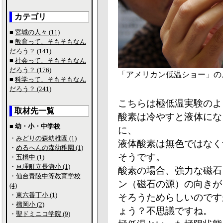
カテゴリ
■
宮城の人々 (11)
■
教育って、そもそもなん
だろう？ (141)
■
社会って、そもそもなん
だろう？ (176)
「アメリカン低温ショー」の
■
科学って、そもそもなん
だろう？ (241)
こちらは極低温実験のよ
取材先一覧
酸素は冷やすと液体にな
■ 幼・小・中学校
に、
・
みどりの森幼稚園 (1)
液体酸素は無色ではなく
・
めるへんの森幼稚園 (1)
そうです。
・
五橋中 (1)
・
亘理町立長瀞小 (1)
酸素の場合、強力な磁石
・
仙台青陵中等教育学校
ン（磁石の源）の向きが
(4)
・
東六番丁小 (1)
そろうためらしいのです
・
榴岡小 (2)
ょう？不思議ですね。
・
聖ドミニコ学院 (9)