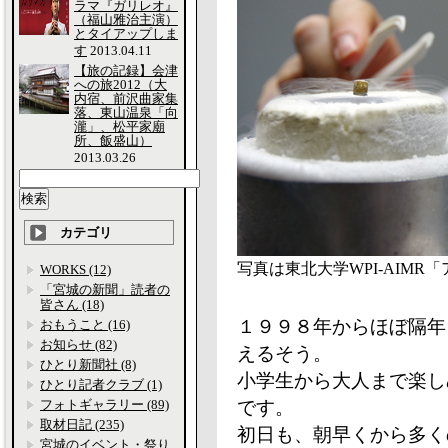
ラマ『ガリレオ』
（福山雅治主演）
とタイアップしま
す
2013.04.11
【旅の記録】会津
への旅2012（大
内宿、前沢曲家集
落、東山温泉「向
瀧」、松平家廟
所、飯盛山）
2013.03.26
カテゴリ
写真は東北大学WPI-AIM
WORKS (12)
「宮城の新聞」読者の
皆さん (18)
１９９８年からほぼ隔年
おもうこと (16)
お知らせ (82)
えるそう。
ひとり新聞社 (8)
小学生から大人まで楽し
ひとり記者クラブ (1)
フォトギャラリー (89)
です。
取材日記 (235)
初日も、朝早くから多く
宮城のイベント・祭り