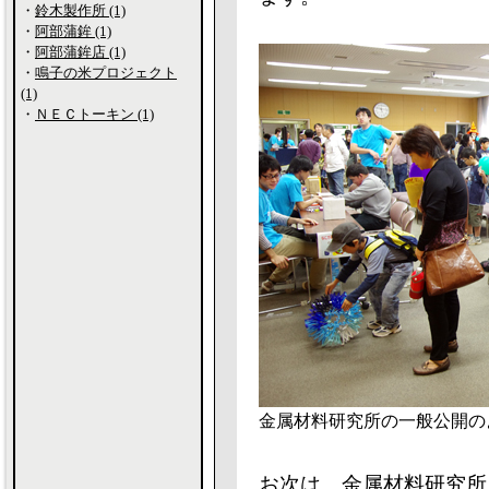
・
鈴木製作所 (1)
・
阿部蒲鉾 (1)
・
阿部蒲鉾店 (1)
・
鳴子の米プロジェクト
(1)
・
ＮＥＣトーキン (1)
金属材料研究所の一般公開の
お次は、金属材料研究所