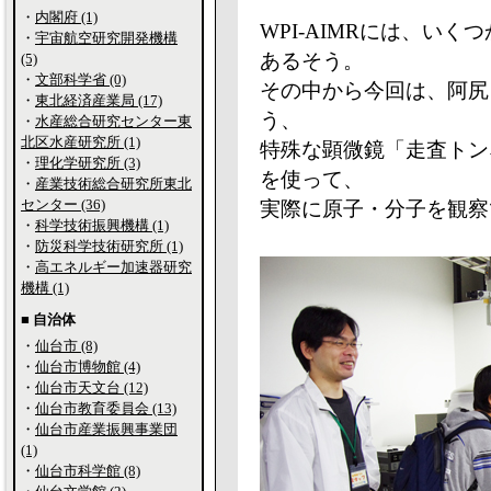
・
内閣府 (1)
WPI-AIMRには、い
・
宇宙航空研究開発機構
あるそう。
(5)
・
文部科学省 (0)
その中から今回は、阿尻
・
東北経済産業局 (17)
う、
・
水産総合研究センター東
北区水産研究所 (1)
特殊な顕微鏡「走査トン
・
理化学研究所 (3)
を使って、
・
産業技術総合研究所東北
センター (36)
実際に原子・分子を観察
・
科学技術振興機構 (1)
・
防災科学技術研究所 (1)
・
高エネルギー加速器研究
機構 (1)
■ 自治体
・
仙台市 (8)
・
仙台市博物館 (4)
・
仙台市天文台 (12)
・
仙台市教育委員会 (13)
・
仙台市産業振興事業団
(1)
・
仙台市科学館 (8)