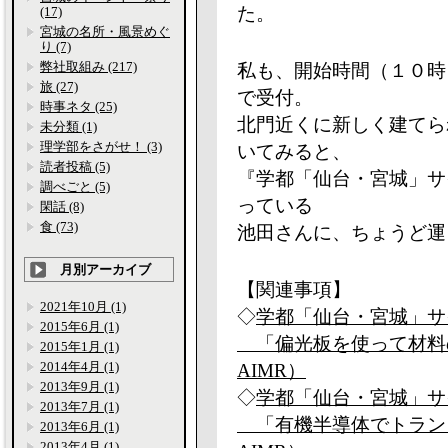
た。
(17)
宮城の名所・風景めぐ
り (7)
弊社取組み (217)
私も、開始時間（１０時
旅 (27)
で受付。
時事ネタ (25)
北門近くに新しく建てられ
未分類 (1)
理学部をさがせ！ (3)
いてみると、
読者投稿 (5)
『学都「仙台・宮城」サ
調べごと (5)
っている
閑話 (8)
食 (73)
池田さんに、ちょうど運
月別アーカイブ
【関連事項】
2021年10月 (1)
◇
学都「仙台・宮城」サイ
2015年6月 (1)
「偏光板を使って材料の
2015年1月 (1)
2014年4月 (1)
AIMR）
2013年9月 (1)
◇
学都「仙台・宮城」サイ
2013年7月 (1)
「有機半導体でトランジ
2013年6月 (1)
2013年4月 (1)