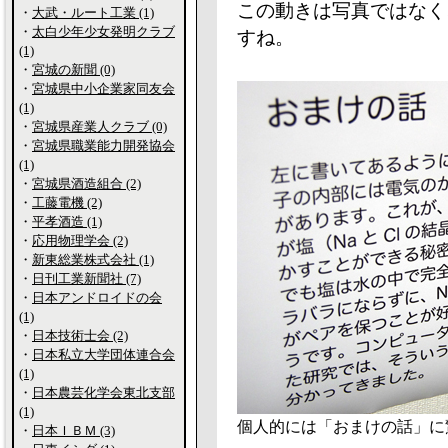
この動きは写真ではなく
・
大武・ルート工業 (1)
・
太白少年少女発明クラブ
すね。
(1)
・
宮城の新聞 (0)
・
宮城県中小企業家同友会
(1)
・
宮城県産業人クラブ (0)
・
宮城県職業能力開発協会
(1)
・
宮城県酒造組合 (2)
・
工藤電機 (2)
・
平孝酒造 (1)
・
応用物理学会 (2)
・
新東総業株式会社 (1)
・
日刊工業新聞社 (7)
・
日本アンドロイドの会
(1)
・
日本技術士会 (2)
・
日本私立大学団体連合会
(1)
・
日本農芸化学会東北支部
(1)
個人的には「おまけの話」に
・
日本ＩＢＭ (3)