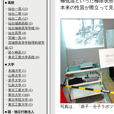
極低温といった極限状態
■ 高校
本来の性質が際立って見
・
仙台一高 (15)
・
仙台二華 (14)
・
仙台二高 (12)
・
仙台城南高校 (5)
・
仙台城南高等学校 (0)
・
仙台高専 (4)
・
宮城一高 (4)
・
宮城県高等学校理科研究
会 (2)
・
岩ケ崎高 (1)
・
東北工業大学高校 (0)
■ 大学
・
名城大学 (1)
・
山形大学 (1)
・
岩手大学 (1)
・
弘前大学 (1)
・
東京工業大学 (1)
・
東北大学 (184)
・
東北学院大学 (4)
・
東北工業大学 (5)
写真は、「原子・分子ラボツ
■ 国・独立行政法人