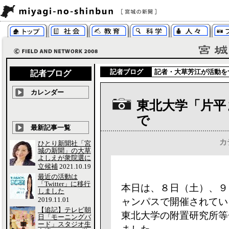
記者ブログ
記者・
大草芳江
が活動を
記者ブログ
カレンダー
東北大学「片平
で
最新記事一覧
カ
ひとり新聞社「宮
城の新聞」の大草
よしえが衆院選に
立候補
2021.10.19
最近の活動は
「Twitter」に移行
本日は、８日（土）、９
しました
2019.11.01
ャンパスで開催されてい
【追記】テレビ朝
東北大学の附置研究所等
日「モーニングバ
ード」スタジオ生