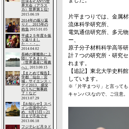
ました。
出演＆iCAN'15世
界大会（アラス
カ）世界第１位!
2015.06.19
片平まつりでは、金属材
2014年の振り返
流体科学研究所、
りと、2015年の
抱負
2015.01.05
電気通信研究所、多元物
平成２５年度を振
ー、
り返りまし
た・・・。
原子分子材料科学高等研究
2014.04.02
長崎の軍艦島に上
計７つの研究所・研究セ
陸してきました
（世界遺産に推薦
れます。
へ）
2013.09.15
【追記】東北大学史料館
【まとめて報告】
学都「仙台・宮
しています。
城」サイエンス・
デイ2013、盛況
※「片平まつり」と言っても
のうちに無事終
了！など
キャンパスなので、ご注意。
2013.07.29
【お知らせ】スペ
イン出張中のた
め、6月15日～21
日まで不在です
2013.06.18
フジテレビ月９ド