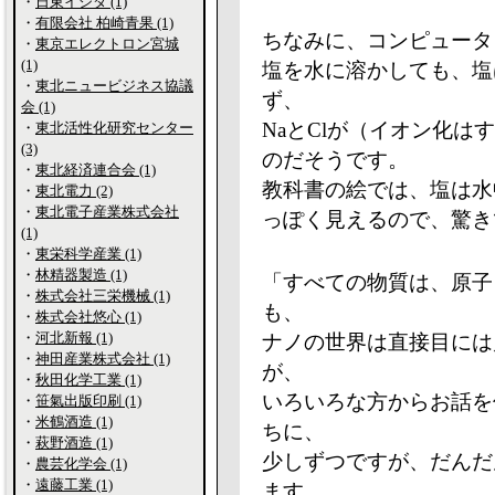
・
日東イシダ (1)
・
有限会社 柏崎青果 (1)
ちなみに、コンピュータ
・
東京エレクトロン宮城
(1)
塩を水に溶かしても、塩
・
東北ニュービジネス協議
ず、
会 (1)
NaとClが（イオン化
・
東北活性化研究センター
(3)
のだそうです。
・
東北経済連合会 (1)
教科書の絵では、塩は水
・
東北電力 (2)
・
東北電子産業株式会社
っぽく見えるので、驚き
(1)
・
東栄科学産業 (1)
・
林精器製造 (1)
「すべての物質は、原子・
・
株式会社三栄機械 (1)
も、
・
株式会社悠心 (1)
・
河北新報 (1)
ナノの世界は直接目には
・
神田産業株式会社 (1)
が、
・
秋田化学工業 (1)
いろいろな方からお話を
・
笹氣出版印刷 (1)
・
米鶴酒造 (1)
ちに、
・
萩野酒造 (1)
少しずつですが、だんだ
・
農芸化学会 (1)
・
遠藤工業 (1)
ます。