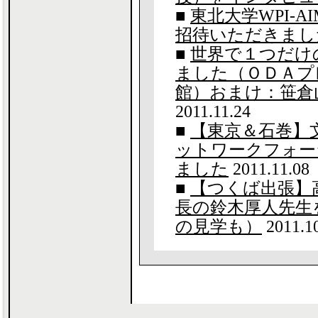
■
東北大学WPI-
招待いただきまし
■
世界で１つだけ
ました（ＯＤＡプ
館）おまけ：笹倉山＋L
2011.11.24
■
【東京＆石巻】
ットワークフォー
ました
2011.11.08
■
【つくば出張】
長の鈴木厚人先生
の見学も）
2011.1