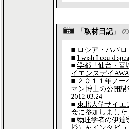
「
取材日記
」 
■
ロシア・ハバロ
■
I wish I could spe
■
学都「仙台・宮
イエンスデイAWA
■
２０１１年ノー
マン博士の公開講
2012.03.24
■
東北大学サイエ
会に参加しました
■
物理学者の伊達
授）をインタビュ