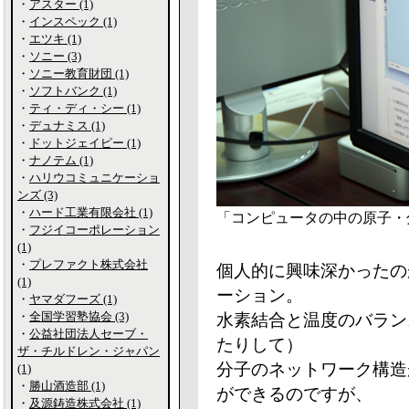
・
アスター (1)
・
インスペック (1)
・
エツキ (1)
・
ソニー (3)
・
ソニー教育財団 (1)
・
ソフトバンク (1)
・
ティ・ディ・シー (1)
・
デュナミス (1)
・
ドットジェイピー (1)
・
ナノテム (1)
・
ハリウコミュニケーショ
ンズ (3)
・
ハード工業有限会社 (1)
「コンピュータの中の原子・
・
フジイコーポレーション
(1)
・
プレファクト株式会社
個人的に興味深かったの
(1)
ーション。
・
ヤマダフーズ (1)
・
全国学習塾協会 (3)
水素結合と温度のバラン
・
公益社団法人セーブ・
たりして）
ザ・チルドレン・ジャパン
分子のネットワーク構造
(1)
・
勝山酒造部 (1)
ができるのですが、
・
及源鋳造株式会社 (1)