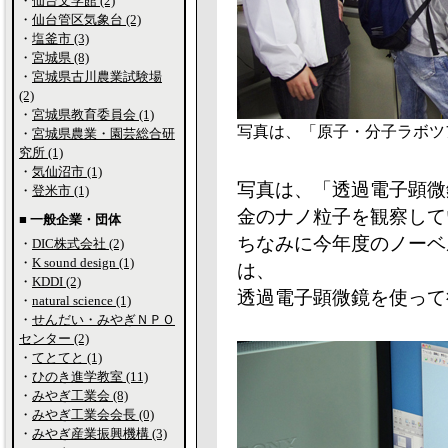
・
仙台文学館 (2)
・
仙台管区気象台 (2)
・
塩釜市 (3)
・
宮城県 (8)
・
宮城県古川農業試験場
(2)
・
宮城県教育委員会 (1)
写真は、「原子・分子ラボツ
・
宮城県農業・園芸総合研
究所 (1)
・
気仙沼市 (1)
写真は、「透過電子顕微
・
登米市 (1)
金のナノ粒子を観察して
■ 一般企業・団体
ちなみに今年度のノーベ
・
DIC株式会社 (2)
・
K sound design (1)
は、
・
KDDI (2)
透過電子顕微鏡を使って
・
natural science (1)
・
せんだい・みやぎＮＰＯ
センター (2)
・
てとてと (1)
・
ひのき進学教室 (11)
・
みやぎ工業会 (8)
・
みやぎ工業会会長 (0)
・
みやぎ産業振興機構 (3)