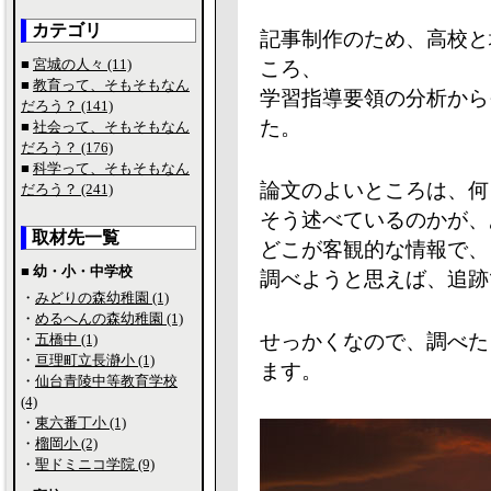
カテゴリ
記事制作のため、高校と
■
宮城の人々 (11)
ころ、
■
教育って、そもそもなん
学習指導要領の分析から
だろう？ (141)
た。
■
社会って、そもそもなん
だろう？ (176)
■
科学って、そもそもなん
論文のよいところは、何を根拠
だろう？ (241)
そう述べているのかが、
取材先一覧
どこが客観的な情報で、
■ 幼・小・中学校
調べようと思えば、追跡
・
みどりの森幼稚園 (1)
・
めるへんの森幼稚園 (1)
せっかくなので、調べた
・
五橋中 (1)
・
亘理町立長瀞小 (1)
ます。
・
仙台青陵中等教育学校
(4)
・
東六番丁小 (1)
・
榴岡小 (2)
・
聖ドミニコ学院 (9)