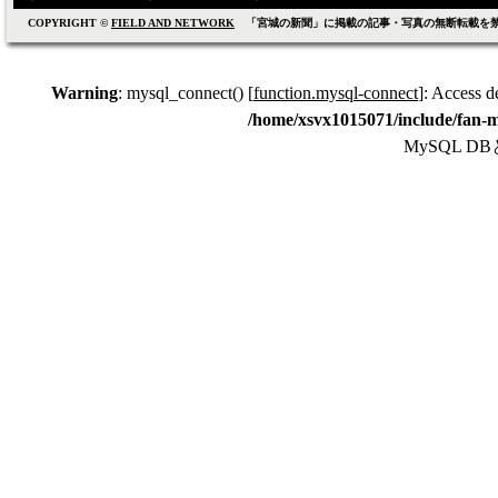
COPYRIGHT ©
FIELD AND NETWORK
「宮城の新聞」に掲載の記事・写真の無断転載を
Warning
: mysql_connect() [
function.mysql-connect
]: Access d
/home/xsvx1015071/include/fan-m
MySQL 