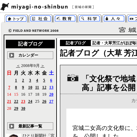
記者ブログ
記者・大草芳江がほぼ毎
記者ブログ
記者ブログ（大草 芳江
カレンダー
＜
2008年9月
＞
日
月
火
水
木
金
土
「文化祭で地域
1
2
3
4
5
6
高」記事を公開
7
8
9
10
11
12
13
14
15
16
17
18
19
20
カ
21
22
23
24
25
26
27
28
29
30
最新記事一覧
宮城二女高の文化祭に、
を、公開しました。
ひとり新聞社「宮