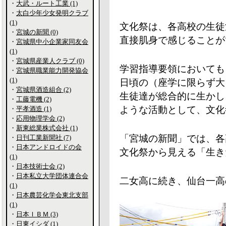
・
大武・ルート工業 (1)
・
太白少年少女発明クラブ
(1)
文化祭は、各高校の生徒
・
宮城の新聞 (0)
直接肌身で感じることが
・
宮城県中小企業家同友会
(1)
・
宮城県産業人クラブ (0)
学習指導要領においても
・
宮城県職業能力開発協会
(1)
日頃の（座学に限らず大
・
宮城県酒造組合 (2)
生徒達が総合的に生かし
・
工藤電機 (2)
ような活動として、文化
・
平孝酒造 (1)
・
応用物理学会 (2)
・
新東総業株式会社 (1)
「宮城の新聞」では、各
・
日刊工業新聞社 (7)
・
日本アンドロイドの会
文化祭から見える「生き
(1)
・
日本技術士会 (2)
・
日本私立大学団体連合会
二女高に続き、仙台一高
(1)
・
日本農芸化学会東北支部
(1)
・
日本ＩＢＭ (3)
・
日東イシダ (1)