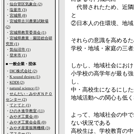
・
仙台管区気象台 (2)
代替されたため、近隣
・
塩釜市 (3)
と
・
宮城県 (8)
・
宮城県古川農業試験場
②日本人の住環境、地域
(2)
・
宮城県教育委員会 (1)
・
宮城県農業・園芸総合研
それらの意識を高めるた
究所 (1)
学校・地域・家庭の三者
・
気仙沼市 (1)
・
登米市 (1)
■ 一般企業・団体
しかし、地域社会におけ
・
DIC株式会社 (2)
小学校の高学年が最も強
・
K sound design (1)
し、
・
KDDI (2)
・
natural science (1)
中・高校生になるにした
・
せんだい・みやぎＮＰＯ
地域活動への関心も低く
センター (2)
・
てとてと (1)
・
ひのき進学教室 (11)
よって、地域社会の中で
・
みやぎ工業会 (8)
ない状況である
・
みやぎ工業会会長 (0)
・
みやぎ産業振興機構 (3)
高校生は、学校教育の中
・
アスター (1)