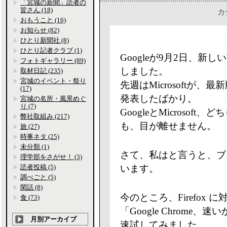
「宮城の新聞」読者の
皆さん (18)
カ
おもうこと (16)
お知らせ (82)
ひとり新聞社 (8)
ひとり記者クラブ (1)
Googleが9月2日、新し
フォトギャラリー (89)
しました。
取材日記 (235)
宮城のイベント・祭り
先週はMicrosoftが、最新版のI
(17)
発表したばかり。
宮城の名所・風景めぐ
り (7)
GoogleとMicroso
弊社取組み (217)
も、目が離せません。
旅 (27)
時事ネタ (25)
未分類 (1)
さて、私はと言うと、ブラウザ
理学部をさがせ！ (3)
読者投稿 (5)
います。
調べごと (5)
閑話 (8)
今のところ、Firefox
食 (73)
「Google Chrom
月別アーカイブ
速試してみました。