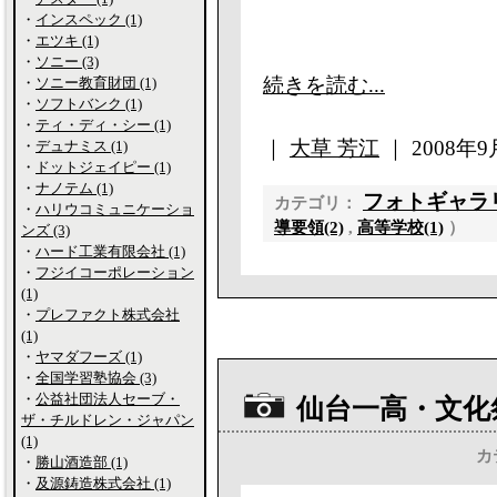
・
インスペック (1)
・
エツキ (1)
・
ソニー (3)
続きを読む...
・
ソニー教育財団 (1)
・
ソフトバンク (1)
・
ティ・ディ・シー (1)
｜
大草 芳江
｜ 2008年9月
・
デュナミス (1)
・
ドットジェイピー (1)
・
ナノテム (1)
フォトギャラ
カテゴリ：
・
ハリウコミュニケーショ
導要領(2)
,
高等学校(1)
）
ンズ (3)
・
ハード工業有限会社 (1)
・
フジイコーポレーション
(1)
・
プレファクト株式会社
(1)
・
ヤマダフーズ (1)
・
全国学習塾協会 (3)
・
公益社団法人セーブ・
仙台一高・文化
ザ・チルドレン・ジャパン
(1)
カ
・
勝山酒造部 (1)
・
及源鋳造株式会社 (1)