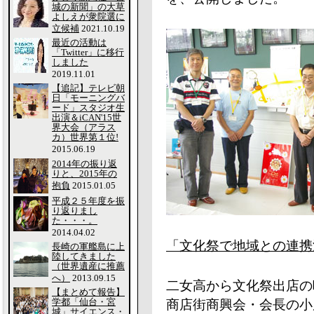
城の新聞」の大草
よしえが衆院選に
立候補
2021.10.19
最近の活動は
「Twitter」に移行
しました
2019.11.01
【追記】テレビ朝
日「モーニングバ
ード」スタジオ生
出演＆iCAN'15世
界大会（アラス
カ）世界第１位!
2015.06.19
2014年の振り返
りと、2015年の
抱負
2015.01.05
平成２５年度を振
り返りまし
た・・・。
2014.04.02
「文化祭で地域との連携
長崎の軍艦島に上
陸してきました
（世界遺産に推薦
へ）
2013.09.15
二女高から文化祭出店の
【まとめて報告】
学都「仙台・宮
商店街商興会・会長の小
城」サイエンス・