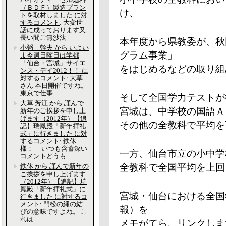
（ＢＤＦ）製造プラン
け、
トを取材しました に対
するコメント
: 大変世
話に成っております又
長い間ご無沙汰
本年度から県教委が、秋
小粥 幹夫 から いよい
グラム事業」
よ今週日曜日は学都
「仙台・宮城」サイエ
をはじめるなどの取り組
ンス・デイ2012！！ に
対するコメント
: 大草
さん 本日開催ですね。
東京で仕事
そして全国学力テストが
大草 芳江 から 謹んで
宮城は、中学校の国語Ａ
新年のご挨拶を申し上
げます（2012年）【追
その他の全教科で平均を
記】瑞鳳殿「新年拝礼
式」に行きました に対
するコメント
: 鉄休
様： いつも含蓄深い
一方、仙台市立の小中学
コメントどうも
全教科で全国平均を上回
鉄休 から 謹んで新年の
ご挨拶を申し上げます
（2012年）【追記】瑞
鳳殿「新年拝礼式」に
宮城・仙台における全国
行きました に対するコ
メント
: 門松の縄の結
報）を
びの意味ですよね。 こ
れは
メモがてら、リンクしま