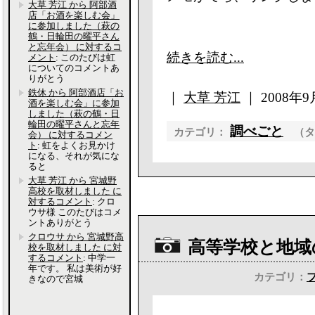
大草 芳江 から 阿部酒
店「お酒を楽しむ会」
に参加しました（萩の
鶴・日輪田の曜平さん
と忘年会） に対するコ
続きを読む...
メント
: このたびは虹
についてのコメントあ
りがとう
鉄休 から 阿部酒店「お
｜
大草 芳江
｜ 2008年9月
酒を楽しむ会」に参加
しました（萩の鶴・日
輪田の曜平さんと忘年
調べごと
カテゴリ：
（
会） に対するコメン
ト
: 虹をよくお見かけ
になる、それが気にな
ると
大草 芳江 から 宮城野
高校を取材しました に
対するコメント
: クロ
ウサ様 このたびはコメ
ントありがとう
クロウサ から 宮城野高
高等学校と地域
校を取材しました に対
するコメント
: 中学一
年です。 私は美術が好
カテゴリ：
きなので宮城