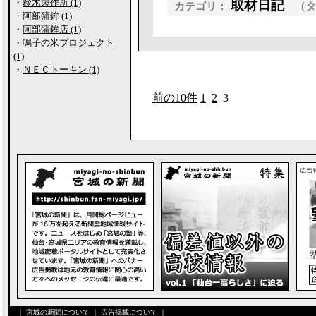
・
鈴木製作所 (1)
取材日記
カテゴリ：
（
・
阿部蒲鉾 (1)
・
阿部蒲鉾店 (1)
・
鳴子の米プロジェクト
(1)
・
ＮＥＣトーキン (1)
前の10件
1
2
3
｜
宮城の新聞について
｜
広告掲載について
｜