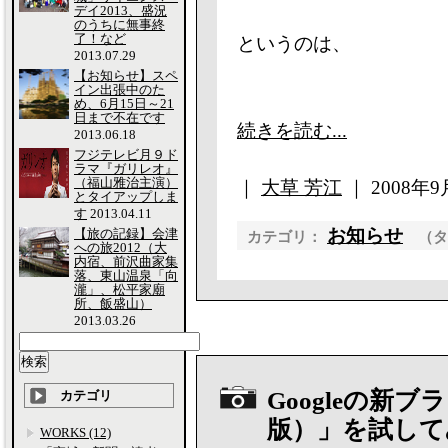
デイ2013、盛況
のうちに無事終
了！など
というのは、
2013.07.29
【お知らせ】スペ
イン出張中のた
め、6月15日～21
日まで不在です
続きを読む...
2013.06.18
フジテレビ月９ド
ラマ『ガリレオ』
（福山雅治主演）
｜
大草 芳江
｜ 2008年9月
とタイアップしま
す
2013.04.11
お知らせ
【旅の記録】会津
カテゴリ：
（
への旅2012（大
内宿、前沢曲家集
落、東山温泉「向
瀧」、松平家廟
所、飯盛山）
2013.03.26
Googleの新ブラ
カテゴリ
版）」を試して
WORKS (12)