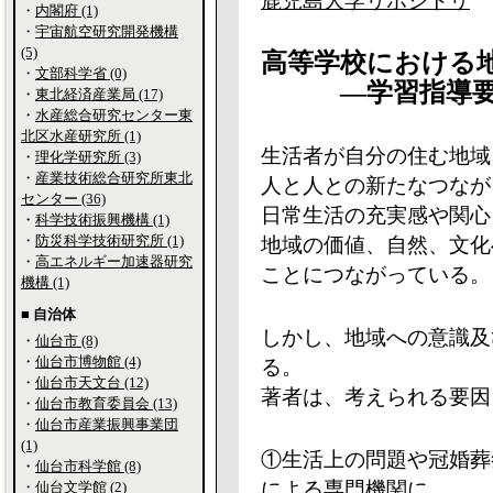
鹿児島大学リポジトリ
・
内閣府 (1)
・
宇宙航空研究開発機構
(5)
高等学校における
・
文部科学省 (0)
―学習指導要領
・
東北経済産業局 (17)
・
水産総合研究センター東
北区水産研究所 (1)
生活者が自分の住む地域
・
理化学研究所 (3)
・
産業技術総合研究所東北
人と人との新たなつなが
センター (36)
日常生活の充実感や関心
・
科学技術振興機構 (1)
・
防災科学技術研究所 (1)
地域の価値、自然、文化
・
高エネルギー加速器研究
ことにつながっている。
機構 (1)
■ 自治体
しかし、地域への意識及
・
仙台市 (8)
・
仙台市博物館 (4)
る。
・
仙台市天文台 (12)
著者は、考えられる要因
・
仙台市教育委員会 (13)
・
仙台市産業振興事業団
(1)
①生活上の問題や冠婚葬
・
仙台市科学館 (8)
による専門機関に
・
仙台文学館 (2)