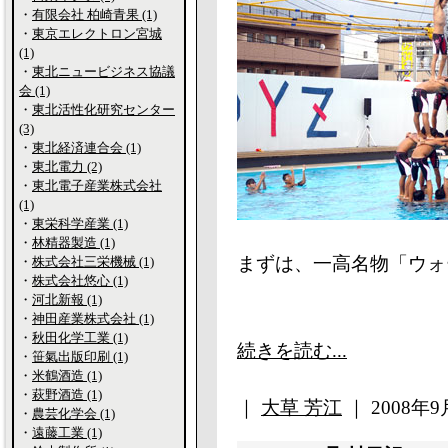
・
有限会社 柏崎青果 (1)
・
東京エレクトロン宮城
(1)
・
東北ニュービジネス協議
会 (1)
・
東北活性化研究センター
(3)
・
東北経済連合会 (1)
・
東北電力 (2)
・
東北電子産業株式会社
(1)
・
東栄科学産業 (1)
・
林精器製造 (1)
まずは、一高名物「ウォ
・
株式会社三栄機械 (1)
・
株式会社悠心 (1)
・
河北新報 (1)
・
神田産業株式会社 (1)
・
秋田化学工業 (1)
続きを読む...
・
笹氣出版印刷 (1)
・
米鶴酒造 (1)
・
萩野酒造 (1)
｜
大草 芳江
｜ 2008年9月
・
農芸化学会 (1)
・
遠藤工業 (1)