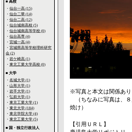
■ 高校
・
仙台一高 (15)
・
仙台二華 (14)
・
仙台二高 (12)
・
仙台城南高校 (5)
・
仙台城南高等学校 (0)
・
仙台高専 (4)
・
宮城一高 (4)
・
宮城県高等学校理科研究
会 (2)
・
岩ケ崎高 (1)
・
東北工業大学高校 (0)
■ 大学
・
名城大学 (1)
・
山形大学 (1)
※写真と本文は関係あり
・
岩手大学 (1)
・
弘前大学 (1)
（ちなみに写真は、８
・
東京工業大学 (1)
焼け）
・
東北大学 (184)
・
東北学院大学 (4)
・
東北工業大学 (5)
【引用ＵＲＬ】
■ 国・独立行政法人