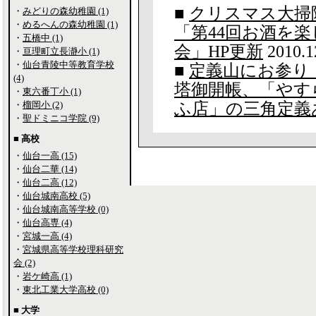
■
クリスマス大掃
・
みどりの森幼稚園 (1)
・
めるへんの森幼稚園 (1)
「第44回お酒を
・
五橋中 (1)
会」HP更新
2010.1
・
亘理町立長瀞小 (1)
・
仙台青陵中等教育学校
■
定義山にお参り
(4)
塔御開帳、「やす
・
東六番丁小 (1)
・
榴岡小 (2)
ふ店」の三角定義
・
聖ドミニコ学院 (9)
■ 高校
・
仙台一高 (15)
・
仙台二華 (14)
・
仙台二高 (12)
・
仙台城南高校 (5)
・
仙台城南高等学校 (0)
・
仙台高専 (4)
・
宮城一高 (4)
・
宮城県高等学校理科研究
会 (2)
・
岩ケ崎高 (1)
・
東北工業大学高校 (0)
■ 大学