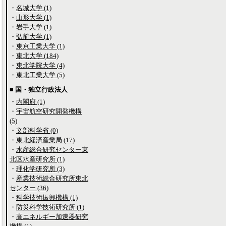
・
名城大学 (1)
・
山形大学 (1)
・
岩手大学 (1)
・
弘前大学 (1)
・
東京工業大学 (1)
・
東北大学 (184)
・
東北学院大学 (4)
・
東北工業大学 (5)
■ 国・独立行政法人
・
内閣府 (1)
・
宇宙航空研究開発機構
(5)
・
文部科学省 (0)
・
東北経済産業局 (17)
・
水産総合研究センター東
北区水産研究所 (1)
・
理化学研究所 (3)
・
産業技術総合研究所東北
センター (36)
・
科学技術振興機構 (1)
・
防災科学技術研究所 (1)
・
高エネルギー加速器研究