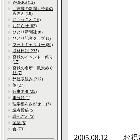
WORKS (12)
「宮城の新聞」読者の
皆さん (18)
おもうこと (16)
お知らせ (82)
ひとり新聞社 (8)
ひとり記者クラブ (1)
フォトギャラリー (89)
取材日記 (235)
宮城のイベント・祭り
(17)
宮城の名所・風景めぐ
り (7)
弊社取組み (217)
旅 (27)
時事ネタ (25)
未分類 (1)
理学部をさがせ！ (3)
読者投稿 (5)
調べごと (5)
閑話 (8)
食 (73)
2005.08.12