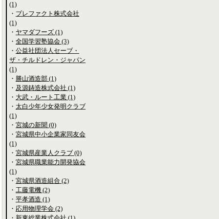
(1)
・
プレファクト株式会社
(1)
・
ヤマダフーズ (1)
・
全国学習塾協会 (3)
・
公益社団法人セーブ・
ザ・チルドレン・ジャパン
(1)
・
勝山酒造部 (1)
・
及源鋳造株式会社 (1)
・
大武・ルート工業 (1)
・
太白少年少女発明クラブ
(1)
・
宮城の新聞 (0)
・
宮城県中小企業家同友会
(1)
・
宮城県産業人クラブ (0)
・
宮城県職業能力開発協会
(1)
・
宮城県酒造組合 (2)
・
工藤電機 (2)
・
平孝酒造 (1)
・
応用物理学会 (2)
・
新東総業株式会社 (1)