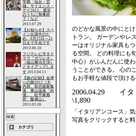
学都「仙台・宮
城」サイエンス・
デイ2013、盛況
のうちに無事終
了！など
2013.07.29
のどかな風景の中にとけ
【お知らせ】スペ
イン出張中のた
トラン。 ガーデンやレ
め、6月15日～21
日まで不在です
ーはオリジナル家具もつ
2013.06.18
る空間。 どの料理にも
フジテレビ月９ド
ラマ『ガリレオ』
中心）がふんだんに使わ
（福山雅治主演）
とタイアップしま
うことができる。 心の
す
2013.04.11
もお手軽な値段で頂ける
【旅の記録】会津
への旅2012（大
内宿、前沢曲家集
2006.04.29
落、東山温泉「向
瀧」、松平家廟
\1,890
所、飯盛山）
2013.03.26
「イタリアンコース」気
写真をクリックすると料
カテゴリ