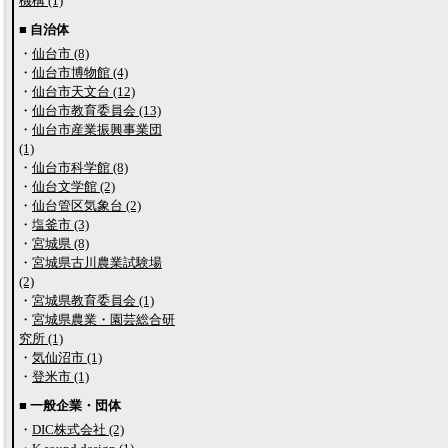
機構 (1)
■ 自治体
・
仙台市 (8)
・
仙台市博物館 (4)
・
仙台市天文台 (12)
・
仙台市教育委員会 (13)
・
仙台市産業振興事業団
(1)
・
仙台市科学館 (8)
・
仙台文学館 (2)
・
仙台管区気象台 (2)
・
塩釜市 (3)
・
宮城県 (8)
・
宮城県古川農業試験場
(2)
・
宮城県教育委員会 (1)
・
宮城県農業・園芸総合研
究所 (1)
・
気仙沼市 (1)
・
登米市 (1)
■ 一般企業・団体
・
DIC株式会社 (2)