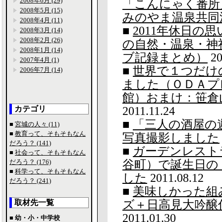
2008年6月 (29)
「こんにゃく番所
2008年5月 (15)
みのやま温泉共同
2008年4月 (11)
■
2011年休日の
2008年3月 (14)
2008年2月 (26)
の自然・温泉・神
2008年1月 (14)
ブ記録まとめ）
20
2007年4月 (1)
■
世界で１つだけ
2006年7月 (14)
ました（ＯＤＡプ
館）おまけ：笹倉山＋L
カテゴリ
2011.11.24
■
「三人の酒屋の遊
■
宮城の人々 (11)
■
教育って、そもそもなん
写真撮影しました
だろう？ (141)
■
ガーデンレスト
■
社会って、そもそもなん
だろう？ (176)
谷町）で誕生日の
■
科学って、そもそもなん
した
2011.08.12
だろう？ (241)
■
美味しかった組
取材先一覧
ズ＋日高見大吟醸
2011.01.30
■ 幼・小・中学校