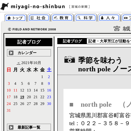
記者ブログ
記者・
大草芳江
が活動を
記者ブログ
カレンダー
季節を味わう
＜
2021年10月
north pole
日
月
火
水
木
金
土
1
2
3
4
5
6
7
8
9
10
11
12
13
14
15
16
17
18
19
20
21
22
23
■ north pole
24
25
26
27
28
29
30
31
宮城県黒川郡富谷町富谷字仏
tel：０２２－３５８－
最新記事一覧