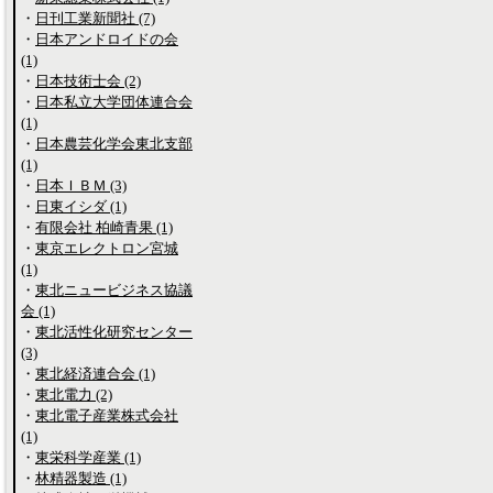
・
日刊工業新聞社 (7)
・
日本アンドロイドの会
(1)
・
日本技術士会 (2)
・
日本私立大学団体連合会
(1)
・
日本農芸化学会東北支部
(1)
・
日本ＩＢＭ (3)
・
日東イシダ (1)
・
有限会社 柏崎青果 (1)
・
東京エレクトロン宮城
(1)
・
東北ニュービジネス協議
会 (1)
・
東北活性化研究センター
(3)
・
東北経済連合会 (1)
・
東北電力 (2)
・
東北電子産業株式会社
(1)
・
東栄科学産業 (1)
・
林精器製造 (1)