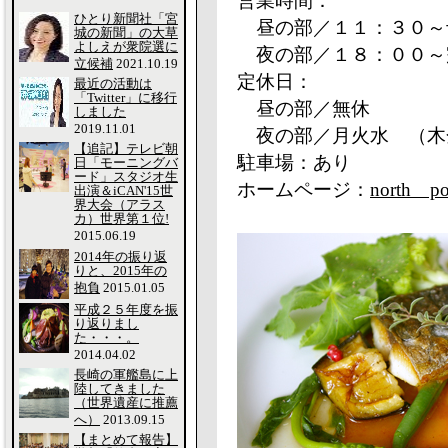
営業時間：
ひとり新聞社「宮
昼の部／１１：３０～
城の新聞」の大草
よしえが衆院選に
夜の部／１８：００～
立候補
2021.10.19
定休日：
最近の活動は
「Twitter」に移行
昼の部／無休
しました
2019.11.01
夜の部／月火水 （木
【追記】テレビ朝
駐車場：あり
日「モーニングバ
ード」スタジオ生
ホームページ：
north
出演＆iCAN'15世
界大会（アラス
カ）世界第１位!
2015.06.19
2014年の振り返
りと、2015年の
抱負
2015.01.05
平成２５年度を振
り返りまし
た・・・。
2014.04.02
長崎の軍艦島に上
陸してきました
（世界遺産に推薦
へ）
2013.09.15
【まとめて報告】