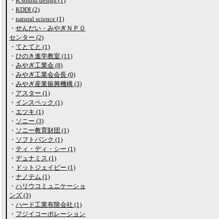
・
K sound design (1)
・
KDDI (2)
・
natural science (1)
・
せんだい・みやぎＮＰＯ
センター (2)
・
てとてと (1)
・
ひのき進学教室 (11)
・
みやぎ工業会 (8)
・
みやぎ工業会会長 (0)
・
みやぎ産業振興機構 (3)
・
アスター (1)
・
インスペック (1)
・
エツキ (1)
・
ソニー (3)
・
ソニー教育財団 (1)
・
ソフトバンク (1)
・
ティ・ディ・シー (1)
・
デュナミス (1)
・
ドットジェイピー (1)
・
ナノテム (1)
・
ハリウコミュニケーショ
ンズ (3)
・
ハード工業有限会社 (1)
・
フジイコーポレーション