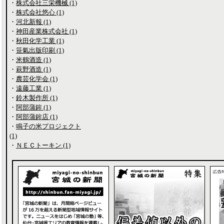
・
株式会社三栄機械 (1)
・
株式会社悠心 (1)
・
河北新報 (1)
・
神田産業株式会社 (1)
・
秋田化学工業 (1)
・
笹氣出版印刷 (1)
・
米鶴酒造 (1)
・
萩野酒造 (1)
・
農芸化学会 (1)
・
遠藤工業 (1)
・
鈴木製作所 (1)
・
阿部蒲鉾 (1)
・
阿部蒲鉾店 (1)
・
鳴子の米プロジェクト
(1)
・
ＮＥＣトーキン (1)