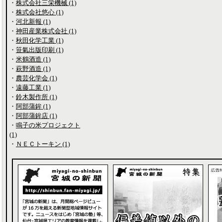
・
株式会社三栄機械 (1)
・
株式会社悠心 (1)
・
河北新報 (1)
・
神田産業株式会社 (1)
・
秋田化学工業 (1)
・
笹氣出版印刷 (1)
・
米鶴酒造 (1)
・
萩野酒造 (1)
・
農芸化学会 (1)
・
遠藤工業 (1)
・
鈴木製作所 (1)
・
阿部蒲鉾 (1)
・
阿部蒲鉾店 (1)
・
鳴子の米プロジェクト
(1)
・
ＮＥＣトーキン (1)