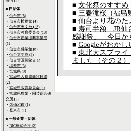
機構 (1)
■
文化祭のすすめ
■ 自治体
■
三春滝桜（福島
・
仙台市 (8)
■
仙台より花のた
・
仙台市博物館 (4)
・
仙台市天文台 (12)
■
寿司半額 JR
・
仙台市教育委員会 (13)
感謝祭」 今日か
・
仙台市産業振興事業団
■
Googleがおか
(1)
・
仙台市科学館 (8)
■
東北大スプライ
・
仙台文学館 (2)
ました（その２）
・
仙台管区気象台 (2)
・
塩釜市 (3)
・
宮城県 (8)
・
宮城県古川農業試験場
(2)
・
宮城県教育委員会 (1)
・
宮城県農業・園芸総合研
究所 (1)
・
気仙沼市 (1)
・
登米市 (1)
■ 一般企業・団体
・
DIC株式会社 (2)