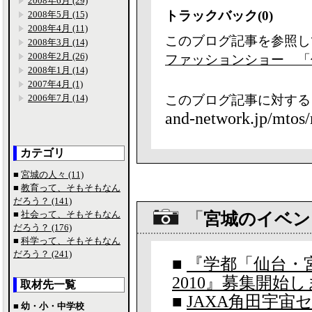
2008年6月 (29)
トラックバック(0)
2008年5月 (15)
2008年4月 (11)
このブログ記事を参照し
2008年3月 (14)
2008年2月 (26)
ファッションショー 「仙
2008年1月 (14)
2007年4月 (1)
2006年7月 (14)
このブログ記事に対する
and-network.jp/mtos/
カテゴリ
■
宮城の人々 (11)
■
教育って、そもそもなん
だろう？ (141)
■
社会って、そもそもなん
「
宮城のイベン
だろう？ (176)
■
科学って、そもそもなん
だろう？ (241)
■
『学都「仙台・
2010』募集開始
取材先一覧
■
JAXA角田宇宙
■ 幼・小・中学校