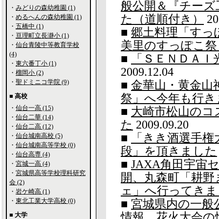
般公開＆『チーズ
・
みどりの森幼稚園 (1)
た（道順付き）
20
・
めるへんの森幼稚園 (1)
・
五橋中 (1)
■
郷土料理「すっ
・
亘理町立長瀞小 (1)
美里のすっぽこ祭
・
仙台青陵中等教育学校
(4)
■
「ＳＥＮＤＡＩ
・
東六番丁小 (1)
2009.12.04
・
榴岡小 (2)
・
聖ドミニコ学院 (9)
■
金華山・黄金山
祭」へ今年も行き
■ 高校
・
仙台一高 (15)
■
大崎市松山のコ
・
仙台二華 (14)
た
2009.09.20
・
仙台二高 (12)
■
「きき酒選手権
・
仙台城南高校 (5)
・
仙台城南高等学校 (0)
段」を頂きました
・
仙台高専 (4)
■
JAXA角田宇宙
・
宮城一高 (4)
・
宮城県高等学校理科研究
開、丸森町「耕野
会 (2)
ェ」へ行ってきま
・
岩ケ崎高 (1)
・
東北工業大学高校 (0)
■
宮城県内の一般
情報、花火大会の情
■ 大学