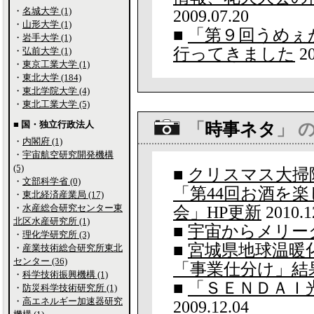
・
名城大学 (1)
2009.07.20
・
山形大学 (1)
■
「第９回うめぇが
・
岩手大学 (1)
行ってきました
20
・
弘前大学 (1)
・
東京工業大学 (1)
・
東北大学 (184)
・
東北学院大学 (4)
・
東北工業大学 (5)
■ 国・独立行政法人
「
時事ネタ
」 
・
内閣府 (1)
・
宇宙航空研究開発機構
(5)
■
クリスマス大掃
・
文部科学省 (0)
「第44回お酒を
・
東北経済産業局 (17)
・
水産総合研究センター東
会」HP更新
2010.1
北区水産研究所 (1)
■
宇宙からメリー
・
理化学研究所 (3)
■
宮城県地球温暖
・
産業技術総合研究所東北
センター (36)
「事業仕分け」結
・
科学技術振興機構 (1)
■
「ＳＥＮＤＡＩ
・
防災科学技術研究所 (1)
・
高エネルギー加速器研究
2009.12.04