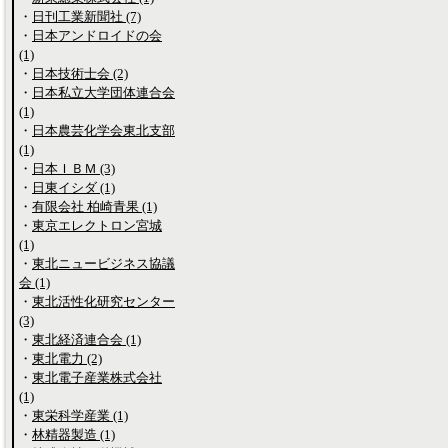
・
日刊工業新聞社 (7)
・
日本アンドロイドの会
(1)
・
日本技術士会 (2)
・
日本私立大学団体連合会
(1)
・
日本農芸化学会東北支部
(1)
・
日本ＩＢＭ (3)
・
日東イシダ (1)
・
有限会社 柏崎青果 (1)
・
東京エレクトロン宮城
(1)
・
東北ニュービジネス協議
会 (1)
・
東北活性化研究センター
(3)
・
東北経済連合会 (1)
・
東北電力 (2)
・
東北電子産業株式会社
(1)
・
東栄科学産業 (1)
・
林精器製造 (1)