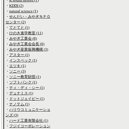
・
K sound design (1)
・
KDDI (2)
・
natural science (1)
・
せんだい・みやぎＮＰＯ
センター (2)
・
てとてと (1)
・
ひのき進学教室 (11)
・
みやぎ工業会 (8)
・
みやぎ工業会会長 (0)
・
みやぎ産業振興機構 (3)
・
アスター (1)
・
インスペック (1)
・
エツキ (1)
・
ソニー (3)
・
ソニー教育財団 (1)
・
ソフトバンク (1)
・
ティ・ディ・シー (1)
・
デュナミス (1)
・
ドットジェイピー (1)
・
ナノテム (1)
・
ハリウコミュニケーショ
ンズ (3)
・
ハード工業有限会社 (1)
・
フジイコーポレーション