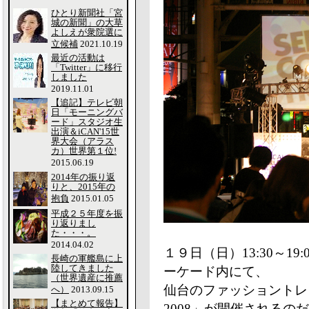
ひとり新聞社「宮
城の新聞」の大草
よしえが衆院選に
立候補
2021.10.19
最近の活動は
「Twitter」に移行
しました
2019.11.01
【追記】テレビ朝
日「モーニングバ
ード」スタジオ生
出演＆iCAN'15世
界大会（アラス
カ）世界第１位!
2015.06.19
2014年の振り返
りと、2015年の
抱負
2015.01.05
平成２５年度を振
り返りまし
た・・・。
2014.04.02
１９日（日）13:30～1
長崎の軍艦島に上
陸してきました
ーケード内にて、
（世界遺産に推薦
仙台のファッショントレ
へ）
2013.09.15
【まとめて報告】
2008」が開催されるの