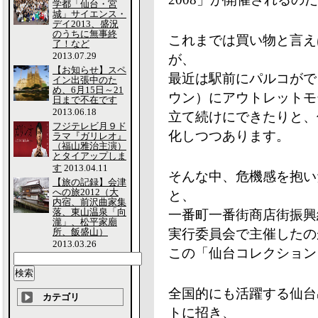
学都「仙台・宮
城」サイエンス・
デイ2013、盛況
のうちに無事終
これまでは買い物と言え
了！など
2013.07.29
が、
【お知らせ】スペ
最近は駅前にパルコがで
イン出張中のた
め、6月15日～21
ウン）にアウトレットモ
日まで不在です
2013.06.18
立て続けにできたりと、
フジテレビ月９ド
化しつつあります。
ラマ『ガリレオ』
（福山雅治主演）
とタイアップしま
す
2013.04.11
そんな中、危機感を抱い
【旅の記録】会津
への旅2012（大
と、
内宿、前沢曲家集
落、東山温泉「向
一番町一番街商店街振興
瀧」、松平家廟
所、飯盛山）
実行委員会で主催したの
2013.03.26
この「仙台コレクション 
全国的にも活躍する仙台
カテゴリ
トに招き、