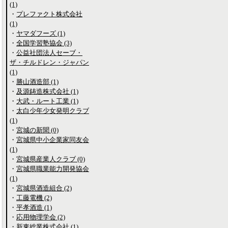
(1)
・
プレファクト株式会社
(1)
・
ヤマダフーズ (1)
・
全国学習塾協会 (3)
・
公益社団法人セーブ・
ザ・チルドレン・ジャパン
(1)
・
勝山酒造部 (1)
・
及源鋳造株式会社 (1)
・
大武・ルート工業 (1)
・
太白少年少女発明クラブ
(1)
・
宮城の新聞 (0)
・
宮城県中小企業家同友会
(1)
・
宮城県産業人クラブ (0)
・
宮城県職業能力開発協会
(1)
・
宮城県酒造組合 (2)
・
工藤電機 (2)
・
平孝酒造 (1)
・
応用物理学会 (2)
・
新東総業株式会社 (1)