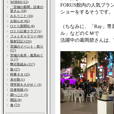
WORKS (12)
FORUS館内の人気ブ
「宮城の新聞」読者の
皆さん (18)
ショーをするそうです。
おもうこと (16)
お知らせ (82)
（ちなみに、「Ray」
ひとり新聞社 (8)
ひとり記者クラブ (1)
ル」などのＣＭで
フォトギャラリー (89)
活躍中の葛岡碧さんは、
取材日記 (235)
宮城のイベント・祭り
(17)
宮城の名所・風景めぐ
り (7)
弊社取組み (217)
旅 (27)
時事ネタ (25)
未分類 (1)
理学部をさがせ！ (3)
読者投稿 (5)
調べごと (5)
閑話 (8)
食 (73)