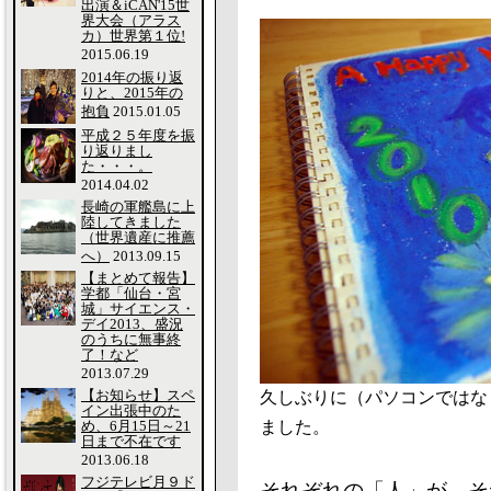
出演＆iCAN'15世
界大会（アラス
カ）世界第１位!
2015.06.19
2014年の振り返
りと、2015年の
抱負
2015.01.05
平成２５年度を振
り返りまし
た・・・。
2014.04.02
長崎の軍艦島に上
陸してきました
（世界遺産に推薦
へ）
2013.09.15
【まとめて報告】
学都「仙台・宮
城」サイエンス・
デイ2013、盛況
のうちに無事終
了！など
2013.07.29
【お知らせ】スペ
久しぶりに（パソコンではな
イン出張中のた
め、6月15日～21
ました。
日まで不在です
2013.06.18
フジテレビ月９ド
それぞれの「人」が、そ