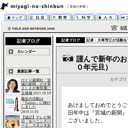
記者ブログ
記者・
大草芳江
が活動を
記者ブログ
カレンダー
謹んで新年のお
０年元旦）
最新記事一覧
カテゴリ
ひとり新聞社「宮
城の新聞」の大草
よしえが衆院選に
立候補
2021.10.19
最近の活動は
「Twitter」に移行
あけましておめでとうご
しました
2019.11.01
旧年中は『宮城の新聞』
【追記】テレビ朝
ございました。
日「モーニングバ
ード」スタジオ生