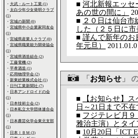
■
河北新報エッセ
・
大武・ルート工業 (1)
・
太白少年少女発明クラブ
あの世の間に」
20
(1)
■
２０日は仙台市
・
宮城の新聞 (0)
・
宮城県中小企業家同友会
した（２５日に市
(1)
■
謹んで新年のお慶
・
宮城県産業人クラブ (0)
年元旦）
2011.01.0
・
宮城県職業能力開発協会
(1)
・
宮城県酒造組合 (2)
・
工藤電機 (2)
・
平孝酒造 (1)
・
応用物理学会 (2)
「
お知らせ
」 
・
新東総業株式会社 (1)
・
日刊工業新聞社 (7)
・
日本アンドロイドの会
■
【お知らせ】ス
(1)
・
日本技術士会 (2)
日～21日まで不在
・
日本私立大学団体連合会
■
フジテレビ月９
(1)
・
日本農芸化学会東北支部
雅治主演）とタイ
(1)
■
10月20日「ICT 
・
日本ＩＢＭ (3)