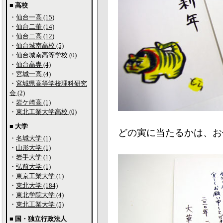
■ 高校
・
仙台一高 (15)
・
仙台二華 (14)
・
仙台二高 (12)
・
仙台城南高校 (5)
・
仙台城南高等学校 (0)
・
仙台高専 (4)
・
宮城一高 (4)
・
宮城県高等学校理科研究
会 (2)
・
岩ケ崎高 (1)
・
東北工業大学高校 (0)
■ 大学
どの寅に当たるかは、お
・
名城大学 (1)
・
山形大学 (1)
・
岩手大学 (1)
・
弘前大学 (1)
・
東京工業大学 (1)
・
東北大学 (184)
・
東北学院大学 (4)
・
東北工業大学 (5)
■ 国・独立行政法人