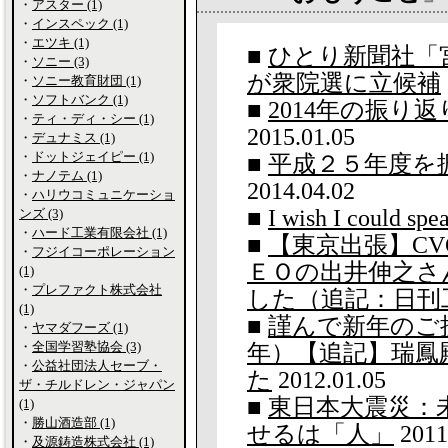
・
アスター (1)
・
インスペック (1)
・
エツキ (1)
■
ひとり新聞社「
・
ソニー (3)
が衆院選に立候補
・
ソニー教育財団 (1)
・
ソフトバンク (1)
■
2014年の振り返
・
ティ・ディ・シー (1)
2015.01.05
・
デュナミス (1)
・
ドットジェイピー (1)
■
平成２５年度を
・
ナノテム (1)
2014.04.02
・
ハリウコミュニケーショ
■
I wish I could spe
ンズ (3)
・
ハード工業有限会社 (1)
■
【東京出張】CV
・
フジイコーポレーション
ＥＯの出井伸之さ
(1)
・
プレファクト株式会社
した（追記：日刊
(1)
■
謹んで新年のご挨
・
ヤマダフーズ (1)
・
全国学習塾協会 (3)
年）【追記】瑞鳳
・
公益社団法人セーブ・
た
2012.01.05
ザ・チルドレン・ジャパン
■
東日本大震災：
(1)
・
勝山酒造部 (1)
せるは「人」
2011
・
及源鋳造株式会社 (1)