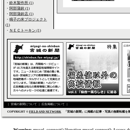
・
鈴木製作所 (1)
・
阿部蒲鉾 (1)
・
阿部蒲鉾店 (1)
・
鳴子の米プロジェクト
(1)
・
ＮＥＣトーキン (1)
｜
宮城の新聞について
｜
広告掲載について
｜
COPYRIGHT ©
FIELD AND NETWORK
「宮城の新聞」に掲載の記事・写真の無断転載を
Warning
: mysql_connect() [
function.mysql-connect
]: Access d