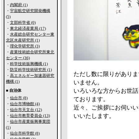
・
内閣府 (1)
・
宇宙航空研究開発機構
(5)
・
文部科学省 (0)
・
東北経済産業局 (17)
・
水産総合研究センター東
北区水産研究所 (1)
・
理化学研究所 (3)
・
産業技術総合研究所東北
センター (36)
・
科学技術振興機構 (1)
・
防災科学技術研究所 (1)
ただし数に限りがありま
・
高エネルギー加速器研究
機構 (1)
いません。
いろいろな方からお世話
■ 自治体
・
仙台市 (8)
ております。
・
仙台市博物館 (4)
近々、ご挨拶にお伺いい
・
仙台市天文台 (12)
いいたします。
・
仙台市教育委員会 (13)
・
仙台市産業振興事業団
(1)
・
仙台市科学館 (8)