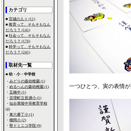
カテゴリ
■
宮城の人々 (11)
■
教育って、そもそもなん
だろう？ (141)
■
社会って、そもそもなん
だろう？ (176)
■
科学って、そもそもなん
だろう？ (241)
取材先一覧
■ 幼・小・中学校
・
みどりの森幼稚園 (1)
一つひとつ、寅の表情が
・
めるへんの森幼稚園 (1)
・
五橋中 (1)
・
亘理町立長瀞小 (1)
・
仙台青陵中等教育学校
(4)
・
東六番丁小 (1)
・
榴岡小 (2)
・
聖ドミニコ学院 (9)