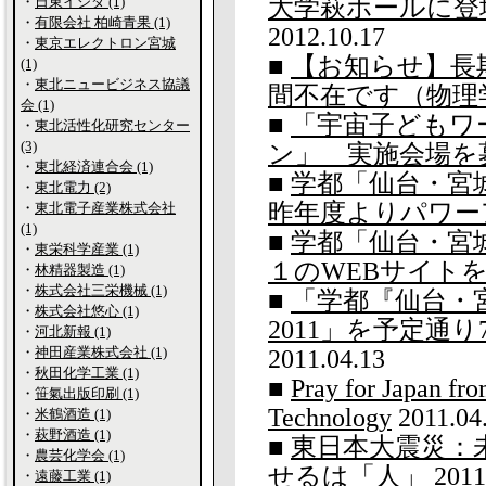
・
日東イシダ (1)
大学萩ホールに登
・
有限会社 柏崎青果 (1)
2012.10.17
・
東京エレクトロン宮城
■
【お知らせ】長
(1)
・
東北ニュービジネス協議
間不在です（物理
会 (1)
■
「宇宙子どもワ
・
東北活性化研究センター
(3)
ン」 実施会場を
・
東北経済連合会 (1)
■
学都「仙台・宮
・
東北電力 (2)
昨年度よりパワー
・
東北電子産業株式会社
(1)
■
学都「仙台・宮
・
東栄科学産業 (1)
１のWEBサイト
・
林精器製造 (1)
・
株式会社三栄機械 (1)
■
「学都『仙台・
・
株式会社悠心 (1)
2011」を予定通
・
河北新報 (1)
・
神田産業株式会社 (1)
2011.04.13
・
秋田化学工業 (1)
■
Pray for Japan fro
・
笹氣出版印刷 (1)
Technology
2011.04
・
米鶴酒造 (1)
・
萩野酒造 (1)
■
東日本大震災：
・
農芸化学会 (1)
せるは「人」
2011
・
遠藤工業 (1)