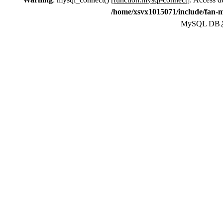
/home/xsvx1015071/include/fan-m
MySQL 