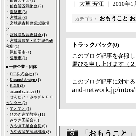
・
仙台文学館 (2)
｜
大草 芳江
｜ 2010年1月
・
仙台管区気象台 (2)
・
塩釜市 (3)
・
宮城県 (8)
おもうこと
お
カテゴリ：
・
宮城県古川農業試験場
(2)
・
宮城県教育委員会 (1)
・
宮城県農業・園芸総合研
トラックバック(0)
究所 (1)
・
気仙沼市 (1)
このブログ記事を参照し
・
登米市 (1)
慶びを申し上げます（２
■ 一般企業・団体
・
DIC株式会社 (2)
・
K sound design (1)
このブログ記事に対する
・
KDDI (2)
and-network.jp/mtos/
・
natural science (1)
・
せんだい・みやぎＮＰＯ
センター (2)
・
てとてと (1)
・
ひのき進学教室 (11)
・
みやぎ工業会 (8)
・
みやぎ工業会会長 (0)
・
みやぎ産業振興機構 (3)
「
おもうこと
」