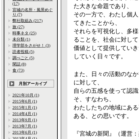
(17)
た大きな命題であり、
宮城の名所・風景めぐ
その一方で、わたし個人
り (7)
弊社取組み (217)
てきたことから、
旅 (27)
それらを可視化し、多様
時事ネタ (25)
ることを、社会に対して
未分類 (1)
理学部をさがせ！ (3)
価値として提供していき
読者投稿 (5)
していく日々です。
調べごと (5)
閑話 (8)
食 (73)
また、日々の活動のなか
に対して、
月別アーカイブ
自らの五感を使って認識
2021年10月 (1)
そ、すなわち、
2015年6月 (1)
わたしたちの地域にある
2015年1月 (1)
2014年4月 (1)
ある、との思いです。
2013年9月 (1)
2013年7月 (1)
2013年6月 (1)
『宮城の新聞』（運営：
2013年4月 (1)