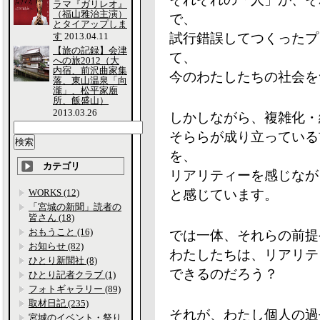
ラマ『ガリレオ』
（福山雅治主演）
で、
とタイアップしま
す
2013.04.11
試行錯誤してつくったプ
【旅の記録】会津
て、
への旅2012（大
内宿、前沢曲家集
今のわたしたちの社会を
落、東山温泉「向
瀧」、松平家廟
所、飯盛山）
2013.03.26
しかしながら、複雑化・
そららが成り立っている
を、
カテゴリ
リアリティーを感じなが
WORKS (12)
と感じています。
「宮城の新聞」読者の
皆さん (18)
おもうこと (16)
では一体、それらの前提
お知らせ (82)
わたしたちは、リアリテ
ひとり新聞社 (8)
できるのだろう？
ひとり記者クラブ (1)
フォトギャラリー (89)
取材日記 (235)
それが、わたし個人の過
宮城のイベント・祭り