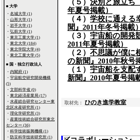
（５）
決別と旅立ち 
■ 大学
年夏号掲載）
・
名城大学 (1)
（４）
学校に通える
・
山形大学 (1)
聞』2011年冬号掲載
・
岩手大学 (1)
・
弘前大学 (1)
（３）
宇宙船の開発
・
東京工業大学 (1)
2011年夏号掲載）
・
東北大学 (184)
・
東北学院大学 (4)
（２）
不思議が僕に
・
東北工業大学 (5)
の新聞』2010年秋号
■ 国・独立行政法人
（１）
宇宙船を支配
・
内閣府 (1)
新聞』2010年夏号掲
・
宇宙航空研究開発機構
(5)
・
文部科学省 (0)
・
東北経済産業局 (17)
ひのき進学教室
・
水産総合研究センター東
取材先：
北区水産研究所 (1)
・
理化学研究所 (3)
・
産業技術総合研究所東北
センター (36)
・
科学技術振興機構 (1)
・
防災科学技術研究所 (1)
コラボレーション