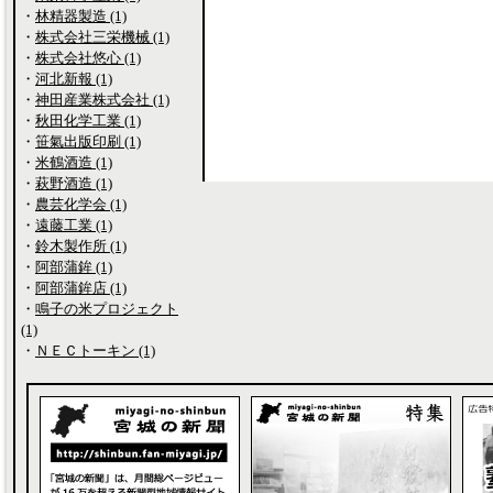
・
林精器製造 (1)
・
株式会社三栄機械 (1)
・
株式会社悠心 (1)
・
河北新報 (1)
・
神田産業株式会社 (1)
・
秋田化学工業 (1)
・
笹氣出版印刷 (1)
・
米鶴酒造 (1)
・
萩野酒造 (1)
・
農芸化学会 (1)
・
遠藤工業 (1)
・
鈴木製作所 (1)
・
阿部蒲鉾 (1)
・
阿部蒲鉾店 (1)
・
鳴子の米プロジェクト
(1)
・
ＮＥＣトーキン (1)