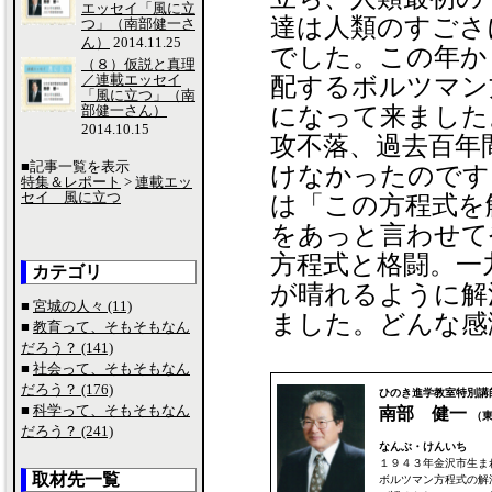
エッセイ「風に立
達は人類のすごさ
つ」（南部健一さ
ん）
2014.11.25
でした。この年か
（８）仮説と真理
／連載エッセイ
配するボルツマン
「風に立つ」（南
部健一さん）
になって来ました
2014.10.15
攻不落、過去百年
■記事一覧を表示
けなかったのです
特集＆レポート
>
連載エッ
セイ 風に立つ
は「この方程式を
をあっと言わせて
方程式と格闘。一
カテゴリ
が晴れるように解
■
宮城の人々 (11)
ました。どんな感
■
教育って、そもそもなん
だろう？ (141)
■
社会って、そもそもなん
だろう？ (176)
ひのき進学教室特別講
■
科学って、そもそもなん
南部 健一
（東
だろう？ (241)
なんぶ・けんいち
１９４３年金沢市生ま
取材先一覧
ボルツマン方程式の解