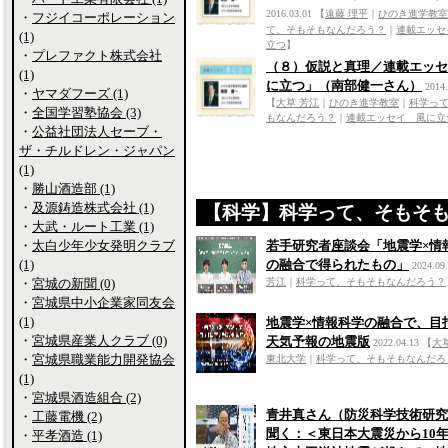
2016.03.01
【
遠藤 理平
｜
ひのき進学教室
・
フジイコーポレーション
て、そもそもなんだろう？
｜
連載エッセ
(1)
立つ
】
・
プレファクト株式会社
（８）仮説と真理／連載エッセ
(1)
に立つ」（南部健一さん）
2014.
・
ヤマダフーズ (1)
【
大草 芳江
｜
ひのき進学教室
｜
科学っ
・
全国学習塾協会 (3)
もなんだろう？
｜
連載エッセイ 風に立
・
公益社団法人セーブ・
ザ・チルドレン・ジャパン
(1)
・
勝山酒造部 (1)
・
及源鋳造株式会社 (1)
【科学】科学って、そもそ
・
大武・ルート工業 (1)
・
太白少年少女発明クラブ
若手研究者座談会「地震学×情
(1)
の融合で得られたもの」
2024.09
・
宮城の新聞 (0)
芳江
｜
科学って、そもそもなんだろう？
・
宮城県中小企業家同友会
(1)
地震学×情報科学の融合で、目
・
宮城県産業人クラブ (0)
天気予報の地震版
2022.04.13
【
大
・
宮城県職業能力開発協会
東北大学
｜
科学って、そもそもなんだろ
(1)
・
宮城県酒造組合 (2)
青井真さん（防災科学技術研究
・
工藤電機 (2)
聞く：＜東日本大震災から10
・
平孝酒造 (1)