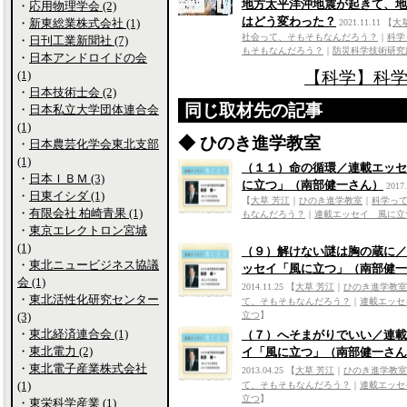
地方太平洋沖地震が起きて、地
・
応用物理学会 (2)
はどう変わった？
・
新東総業株式会社 (1)
2021.11.11
【
大
社会って、そもそもなんだろう？
｜
科学
・
日刊工業新聞社 (7)
もそもなんだろう？
｜
防災科学技術研究
・
日本アンドロイドの会
(1)
【科学】科学
・
日本技術士会 (2)
同じ取材先の記事
・
日本私立大学団体連合会
(1)
◆ ひのき進学教室
・
日本農芸化学会東北支部
(1)
（１１）命の循環／連載エッセ
・
日本ＩＢＭ (3)
に立つ」（南部健一さん）
2017.
・
日東イシダ (1)
【
大草 芳江
｜
ひのき進学教室
｜
科学っ
・
有限会社 柏崎青果 (1)
もなんだろう？
｜
連載エッセイ 風に立
・
東京エレクトロン宮城
(1)
（９）解けない謎は胸の蔵に／
・
東北ニュービジネス協議
ッセイ「風に立つ」（南部健一
会 (1)
2014.11.25
【
大草 芳江
｜
ひのき進学教室
・
東北活性化研究センター
て、そもそもなんだろう？
｜
連載エッセ
(3)
立つ
】
・
東北経済連合会 (1)
（７）へそまがりでいい／連載
・
東北電力 (2)
イ「風に立つ」（南部健一さん
・
東北電子産業株式会社
2013.04.25
【
大草 芳江
｜
ひのき進学教室
(1)
て、そもそもなんだろう？
｜
連載エッセ
立つ
】
・
東栄科学産業 (1)