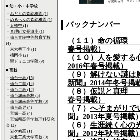
が認められ、２００８
■ 幼・小・中学校
・
みどりの森幼稚園 (1)
・
めるへんの森幼稚園 (1)
バックナンバー
・
五橋中 (1)
・
亘理町立長瀞小 (1)
・
仙台青陵中等教育学校
（１１）
命の循環 （
(4)
春号掲載）
・
東六番丁小 (1)
・
榴岡小 (2)
（１０）
人を愛する
・
聖ドミニコ学院 (9)
2016年春号掲載）
■ 高校
（９）
解けない謎は
・
仙台一高 (15)
新聞』2014年冬号掲
・
仙台二華 (14)
（８）
仮説と真理 （
・
仙台二高 (12)
・
仙台城南高校 (5)
春号掲載）
・
仙台城南高等学校 (0)
（７）
へそまがりで
・
仙台高専 (4)
・
宮城一高 (4)
聞』2013年夏号掲載
・
宮城県高等学校理科研究
（６）
生涯続く心の
会 (2)
・
岩ケ崎高 (1)
聞』2012年秋号掲載
・
東北工業大学高校 (0)