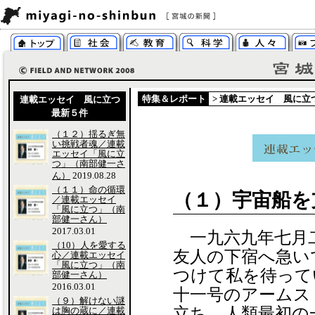
特集＆レポート
>
連載エッセイ 風に立
連載エッセイ 風に立つ
最新５件
（１２）揺るぎ無
い挑戦者魂／連載
エッセイ「風に立
つ」（南部健一さ
ん）
2019.08.28
（１１）命の循環
（１）宇宙船を
／連載エッセイ
「風に立つ」（南
部健一さん）
2017.03.01
一九六九年七月
（10）人を愛する
友人の下宿へ急い
心／連載エッセイ
「風に立つ」（南
つけて私を待って
部健一さん）
2016.03.01
十一号のアームス
（９）解けない謎
立ち、人類最初の
は胸の蔵に／連載