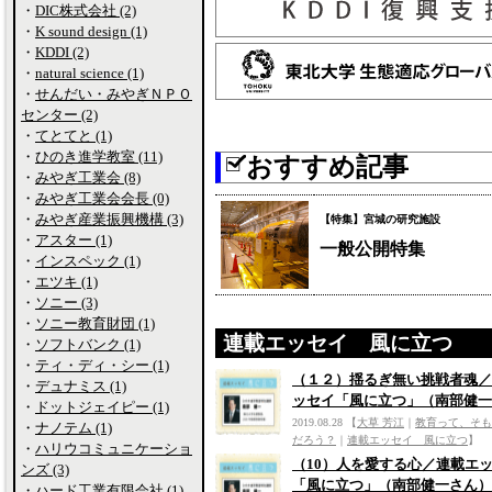
・
DIC株式会社 (2)
・
K sound design (1)
・
KDDI (2)
・
natural science (1)
・
せんだい・みやぎＮＰＯ
センター (2)
・
てとてと (1)
・
ひのき進学教室 (11)
おすすめ記事
・
みやぎ工業会 (8)
・
みやぎ工業会会長 (0)
・
みやぎ産業振興機構 (3)
【特集】宮城の研究施設
・
アスター (1)
一般公開特集
・
インスペック (1)
・
エツキ (1)
・
ソニー (3)
・
ソニー教育財団 (1)
連載エッセイ 風に立つ
・
ソフトバンク (1)
・
ティ・ディ・シー (1)
（１２）揺るぎ無い挑戦者魂／
・
デュナミス (1)
ッセイ「風に立つ」（南部健一
・
ドットジェイピー (1)
2019.08.28
【
大草 芳江
｜
教育って、そも
・
ナノテム (1)
だろう？
｜
連載エッセイ 風に立つ
】
・
ハリウコミュニケーショ
（10）人を愛する心／連載エ
ンズ (3)
「風に立つ」（南部健一さん）
・
ハード工業有限会社 (1)