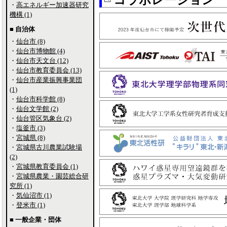
・
高エネルギー加速器研究
機構 (1)
■ 自治体
・
仙台市 (8)
・
仙台市博物館 (4)
・
仙台市天文台 (12)
・
仙台市教育委員会 (13)
・
仙台市産業振興事業団
(1)
・
仙台市科学館 (8)
・
仙台文学館 (2)
・
仙台管区気象台 (2)
・
塩釜市 (3)
・
宮城県 (8)
・
宮城県古川農業試験場
(2)
・
宮城県教育委員会 (1)
・
宮城県農業・園芸総合研
究所 (1)
・
気仙沼市 (1)
・
登米市 (1)
■ 一般企業・団体