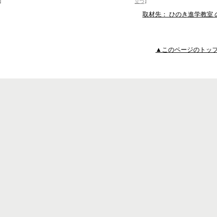
】
立つ
】
取材先： ひのき進学教室
▲このページのトッ