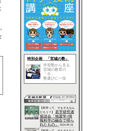
さ
じ
か
女
特別企画 「宮城の塾」
学習塾から見る
宮城の教育の
「今」
塾選びに一役
【科学って、そもそもなん
若手研究者
だろう？】
座談会「地震学×情
報科学の融合で得ら
れたもの」
2024.09.16
【科学って、そもそもなん