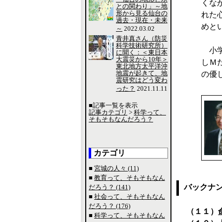
くな
との関わり」～地
形から見る仙台の
れた
過去・現在・未来
めと
～
2022.03.02
青井真さん（防災
科学技術研究所）
小学
に聞く：＜東日本
大震災から10年＞
しＭ
東北地方太平洋沖
地震が起きて、地
の優
震研究はどう変わ
った？
2021.11.11
■記事一覧を表示
記事カテゴリ
>
科学って、
そもそもなんだろう？
カテゴリ
■
宮城の人々 (11)
■
教育って、そもそもなん
バックナ
だろう？ (141)
■
社会って、そもそもなん
だろう？ (176)
（１１）
■
科学って、そもそもなん