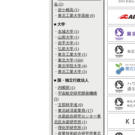
会 (2)
・
岩ケ崎高 (1)
・
東北工業大学高校 (0)
■ 大学
・
名城大学 (1)
・
山形大学 (1)
・
岩手大学 (1)
・
弘前大学 (1)
・
東京工業大学 (1)
・
東北大学 (184)
・
東北学院大学 (4)
・
東北工業大学 (5)
■ 国・独立行政法人
・
内閣府 (1)
・
宇宙航空研究開発機構
(5)
・
文部科学省 (0)
・
東北経済産業局 (17)
・
水産総合研究センター東
北区水産研究所 (1)
・
理化学研究所 (3)
・
産業技術総合研究所東北