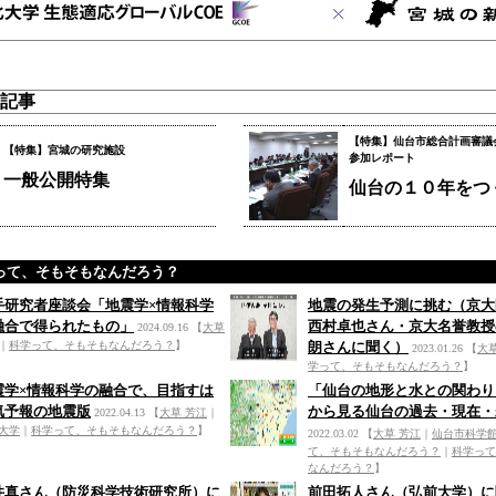
記事
【特集】仙台市総合計画審議
【特集】宮城の研究施設
参加レポート
一般公開特集
仙台の１０年をつ
って、そもそもなんだろう？
手研究者座談会「地震学×情報科学
地震の発生予測に挑む（京大
融合で得られたもの」
西村卓也さん・京大名誉教授
2024.09.16
【
大草
｜
科学って、そもそもなんだろう？
】
朗さんに聞く）
2023.01.26
【
大
学って、そもそもなんだろう？
】
震学×情報科学の融合で、目指すは
「仙台の地形と水との関わり
気予報の地震版
から見る仙台の過去・現在・
2022.04.13
【
大草 芳江
｜
大学
｜
科学って、そもそもなんだろう？
】
2022.03.02
【
大草 芳江
｜
仙台市科学
て、そもそもなんだろう？
｜
科学って
なんだろう？
】
井真さん（防災科学技術研究所）に
前田拓人さん（弘前大学）に