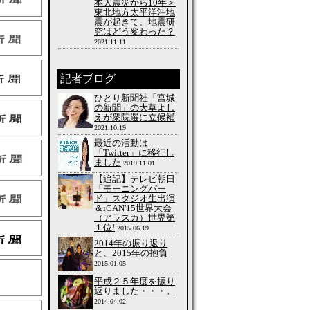
本大震災から10年＞
東北地方太平洋沖地
震が起きて、地震研
究はどう変わった？
2021.11.11
記者ブログ
ひとり新聞社「宮城
の新聞」の大草よし
えが衆院選に立候補
2021.10.19
最近の活動は
「Twitter」に移行し
ました
2019.11.01
【追記】テレビ朝日
「モーニングバー
ド」スタジオ生出演
＆iCAN'15世界大会
（アラスカ）世界第
１位!
2015.06.19
2014年の振り返り
と、2015年の抱負
2015.01.05
平成２５年度を振り
返りました・・・。
2014.04.02