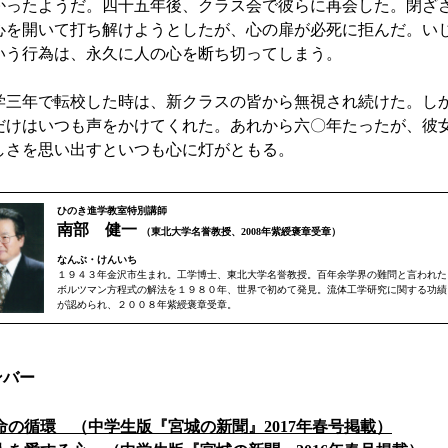
かったようだ。四十五年後、クラス会で彼らに再会した。閉ざ
心を開いて打ち解けようとしたが、心の扉が必死に拒んだ。い
いう行為は、永久に人の心を断ち切ってしまう。
三年で転校した時は、新クラスの皆から無視され続けた。し
だけはいつも声をかけてくれた。あれから六〇年たったが、彼
しさを思い出すといつも心に灯がともる。
ひのき進学教室特別講師
南部 健一
（東北大学名誉教授、2008年紫綬褒章受章）
なんぶ・けんいち
１９４３年金沢市生まれ。工学博士、東北大学名誉教授。百年余学界の難問と言われた
ボルツマン方程式の解法を１９８０年、世界で初めて発見。流体工学研究に関する功績
が認められ、２００８年紫綬褒章受章。
ンバー
命の循環 （中学生版『宮城の新聞』2017年春号掲載）