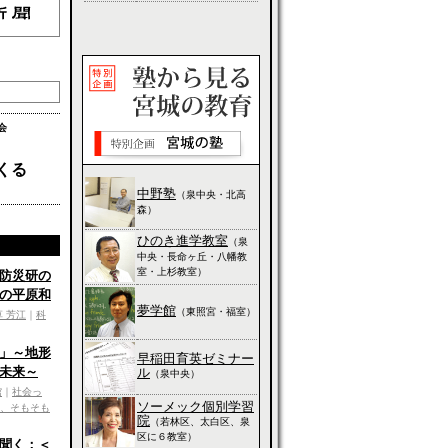
会
くる
中野塾
（泉中央・北高
森）
ひのき進学教室
（泉
中央・長命ヶ丘・八幡教
室・上杉教室）
防災研の
の平原和
夢学館
（東照宮・福室）
草 芳江
｜
科
」～地形
早稲田育英ゼミナー
未来～
ル
（泉中央）
館
｜
社会っ
ソーメック個別学習
、そもそも
院
（若林区、太白区、泉
区に６教室）
聞く：＜