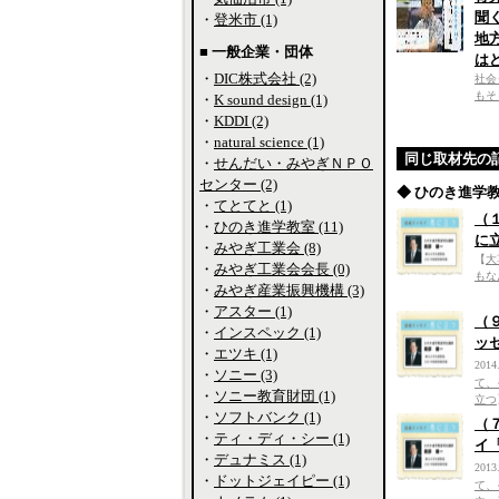
聞
・
登米市 (1)
地
■ 一般企業・団体
は
・
DIC株式会社 (2)
社会
もそ
・
K sound design (1)
・
KDDI (2)
・
natural science (1)
同じ取材先の
・
せんだい・みやぎＮＰＯ
センター (2)
◆ ひのき進学
・
てとてと (1)
（
・
ひのき進学教室 (11)
に
・
みやぎ工業会 (8)
【
大
・
みやぎ工業会会長 (0)
もな
・
みやぎ産業振興機構 (3)
・
アスター (1)
（
・
インスペック (1)
ッ
・
エツキ (1)
2014
・
ソニー (3)
て、
・
ソニー教育財団 (1)
立つ
・
ソフトバンク (1)
（
・
ティ・ディ・シー (1)
イ
・
デュナミス (1)
2013
・
ドットジェイピー (1)
て、