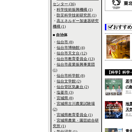
センター (36)
・
科学技術振興機構 (1)
・
防災科学技術研究所 (1)
・
高エネルギー加速器研究
機構 (1)
おすすめ
■ 自治体
・
仙台市 (8)
・
仙台市博物館 (4)
・
仙台市天文台 (12)
・
仙台市教育委員会 (13)
・
仙台市産業振興事業団
(1)
【科学】科学
・
仙台市科学館 (8)
・
仙台文学館 (2)
若
・
仙台管区気象台 (2)
の
・
塩釜市 (3)
芳江
・
宮城県 (8)
・
宮城県古川農業試験場
地
(2)
天
・
宮城県教育委員会 (1)
東北
・
宮城県農業・園芸総合研
究所 (1)
青
・
気仙沼市 (1)