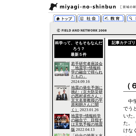
記事カテゴリ
科学って、そもそもなんだ
ろう？
最新５件
若手研究者座談会
「地震学×情報科
学の融合で得られ
たもの」
2024.09.16
（
地震の発生予測に
挑む（京大防災研
の西村卓也さん・
京大名誉教授の平
中学
原和朗さんに聞
でう
く）
2023.01.26
いた
地震学×情報科学
の融合で、目指す
た。
は天気予報の地震
版
2022.04.13
けな
「仙台の地形と水