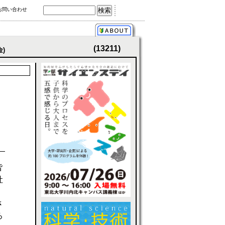
お問い合わせ
(13211)
金)
皆
吐
さ
ろ