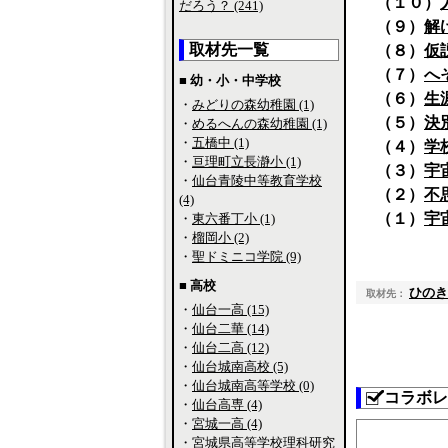
（１０）
だろう？ (241)
（９）
解
取材先一覧
（８）
仮
（７）
へ
■ 幼・小・中学校
（６）
生
・
みどりの森幼稚園 (1)
（５）
決
・
めるへんの森幼稚園 (1)
・
五橋中 (1)
（４）
学
・
亘理町立長瀞小 (1)
（３）
宇
・
仙台青陵中等教育学校
（２）
不
(4)
（１）
宇
・
東六番丁小 (1)
・
榴岡小 (2)
・
聖ドミニコ学院 (9)
■ 高校
ひのき
取材先：
・
仙台一高 (15)
・
仙台二華 (14)
・
仙台二高 (12)
・
仙台城南高校 (5)
・
仙台城南高等学校 (0)
コラボレ
・
仙台高専 (4)
・
宮城一高 (4)
・
宮城県高等学校理科研究