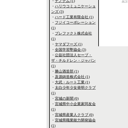
・
ナノテム (1)
立つ
・
ハリウコミュニケーショ
ンズ (3)
・
ハード工業有限会社 (1)
・
フジイコーポレーション
(1)
・
プレファクト株式会社
(1)
・
ヤマダフーズ (1)
・
全国学習塾協会 (3)
・
公益社団法人セーブ・
ザ・チルドレン・ジャパン
(1)
・
勝山酒造部 (1)
・
及源鋳造株式会社 (1)
・
大武・ルート工業 (1)
・
太白少年少女発明クラブ
(1)
・
宮城の新聞 (0)
・
宮城県中小企業家同友会
(1)
・
宮城県産業人クラブ (0)
・
宮城県職業能力開発協会
(1)