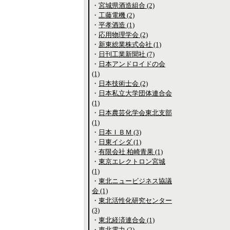
・
宮城県酒造組合 (2)
・
工藤電機 (2)
・
平孝酒造 (1)
・
応用物理学会 (2)
・
新東総業株式会社 (1)
・
日刊工業新聞社 (7)
・
日本アンドロイドの会
(1)
・
日本技術士会 (2)
・
日本私立大学団体連合会
(1)
・
日本農芸化学会東北支部
(1)
・
日本ＩＢＭ (3)
・
日東イシダ (1)
・
有限会社 柏崎青果 (1)
・
東京エレクトロン宮城
(1)
・
東北ニュービジネス協議
会 (1)
・
東北活性化研究センター
(3)
・
東北経済連合会 (1)
・
東北電力 (2)