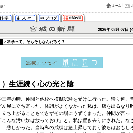
ホーム
2026年 08月 07日 (
>
科学って、そもそもなんだろう？
６）生涯続く心の光と陰
三年の時、仲間と他校へ模擬試験を受けに行った。帰り道、
どん屋に立ち寄った。体調がよくなかった私は、店を出るなり
。立ち上がることもできずその場にうずくまった。仲間が言っ
「こんな汚い奴は放っておけ」と。私は置き去りにされた。な
く、悲しかった。当時私の成績は急上昇しており彼らはおもし