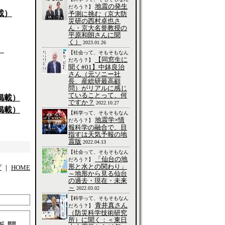
地震の発生
だろう？】
載）
予測に挑む（京大防
災研の西村卓也さ
ん・京大名誉教授の
平原和朗さんに聞
く）
2023.01.26
）
【社会って、そもそもなん
【同窓生に
だろう？】
聞く#01】中鉢良治
さん（元ソニー社
長、産総研最高顧
問）がリアルに感じ
ていることって、何
掲載）
ですか？
2022.10.27
掲載）
【科学って、そもそもなん
地震学×情
だろう？】
報科学の融合で、目
指すは天気予報の地
震版
2022.04.13
【社会って、そもそもなん
「仙台の地
だろう？】
形と水との関わり」
プ
｜
HOME
～地形から見る仙台
の過去・現在・未来
～
2022.03.02
【科学って、そもそもなん
青井真さん
だろう？】
（防災科学技術研究
所）に聞く：＜東日