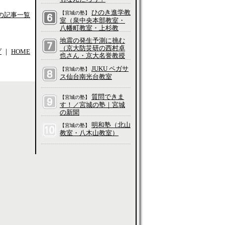
ひのき進学教
【宮城の塾】
 の記事一覧
室（泉中央本部教室・
八幡町教室・上杉教
室・五橋教室・長町教
地震の発生予測に挑む
室・愛子教室・吉成教
（京大防災研の西村卓
室・大和町教室、他）
プ
｜
HOME
也さん・京大名誉教授
の平原和朗さんに聞
JUKU ペガサ
【宮城の塾】
く）／科学って、そも
ス仙台南光台教室
そもなんだろう？
質問できま
【宮城の塾】
す！／宮城の塾｜宮城
の新聞
明和塾（北山
【宮城の塾】
教室・八木山教室）