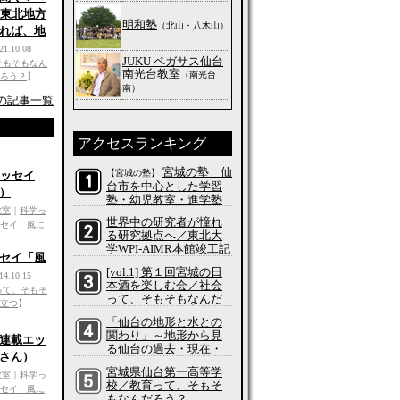
し東北地方
明和塾
（北山・八木山）
れば、地
21.10.08
JUKU ペガサス仙台
そもそもなん
南光台教室
（南光台
ろう？
】
南）
の記事一覧
アクセスランキング
宮城の塾 仙
【宮城の塾】
エッセイ
台市を中心とした学習
）
塾・幼児教室・進学塾
教室
｜
科学っ
の特集
世界中の研究者が憧れ
セイ 風に
る研究拠点へ／東北大
学WPI-AIMR本館竣工記
セイ「風
念式典／科学って、そ
[vol.1] 第１回宮城の日
もそもなんだろう？
14.10.15
本酒を楽しむ会／社会
って、そもそ
って、そもそもなんだ
立つ
】
ろう？
「仙台の地形と水との
関わり」～地形から見
連載エッ
る仙台の過去・現在・
さん）
未来～／社会って、そ
宮城県仙台第一高等学
もそもなんだろう？
教室
｜
科学っ
校／教育って、そもそ
セイ 風に
もなんだろう？