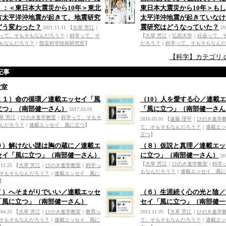
く：＜東日本大震災から10年＞東北
東日本大震災から10年＞も
方太平洋沖地震が起きて、地震研究
太平洋沖地震が起きていなけ
どう変わった？
震研究はどうなっていた？
2021.11.11
【
大草 芳江
｜
20
って、そもそもなんだろう？
｜
科学って、そ
【
大草 芳江
｜
弘前大学
｜
社会って、
もなんだろう？
｜
防災科学技術研究所
】
だろう？
｜
科学って、そもそもなんだ
【科学】カテゴリ 
記事
教室
１１）命の循環／連載エッセイ「風
（10）人を愛する心／連載
立つ」（南部健一さん）
「風に立つ」（南部健一さん
2017.03.01
草 芳江
｜
ひのき進学教室
｜
科学って、そもそ
2016.03.01
【
遠藤 理平
｜
ひのき進学
んだろう？
｜
連載エッセイ 風に立つ
】
て、そもそもなんだろう？
｜
連載エッ
立つ
】
９）解けない謎は胸の蔵に／連載エ
（８）仮説と真理／連載エッ
セイ「風に立つ」（南部健一さん）
に立つ」（南部健一さん）
20
【
大草 芳江
｜
ひのき進学教室
｜
科学
.11.25
【
大草 芳江
｜
ひのき進学教室
｜
科学っ
もなんだろう？
｜
連載エッセイ 風に
そもそもなんだろう？
｜
連載エッセイ 風に
】
７）へそまがりでいい／連載エッセ
（６）生涯続く心の光と陰／
「風に立つ」（南部健一さん）
セイ「風に立つ」（南部健一
.04.25
【
大草 芳江
｜
ひのき進学教室
｜
教育っ
2012.11.05
【
大草 芳江
｜
ひのき進学
そもそもなんだろう？
｜
連載エッセイ 風に
て、そもそもなんだろう？
｜
連載エッ