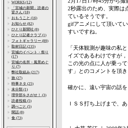
2月17日17時45分から撮
WORKS (12)
2秒露出のため、実際は
「宮城の新聞」読者の
皆さん (18)
ているそうです。
おもうこと (16)
gifアニメにして頂い
お知らせ (82)
ひとり新聞社 (8)
すいですね。
ひとり記者クラブ (1)
フォトギャラリー (89)
取材日記 (235)
「天体観測が趣味の私と
宮城のイベント・祭り
イズであるわけですが，
(17)
宮城の名所・風景めぐ
この光の点に人が乗って
り (7)
す」とのコメントを頂き
弊社取組み (217)
旅 (27)
時事ネタ (25)
確かに、遠い宇宙の話を
未分類 (1)
理学部をさがせ！ (3)
読者投稿 (5)
ＩＳＳ打ち上げまで、あ
調べごと (5)
閑話 (8)
食 (73)