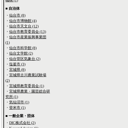
機構 (1)
■ 自治体
・
仙台市 (8)
・
仙台市博物館 (4)
・
仙台市天文台 (12)
・
仙台市教育委員会 (13)
・
仙台市産業振興事業団
(1)
・
仙台市科学館 (8)
・
仙台文学館 (2)
・
仙台管区気象台 (2)
・
塩釜市 (3)
・
宮城県 (8)
・
宮城県古川農業試験場
(2)
・
宮城県教育委員会 (1)
・
宮城県農業・園芸総合研
究所 (1)
・
気仙沼市 (1)
・
登米市 (1)
■ 一般企業・団体
・
DIC株式会社 (2)