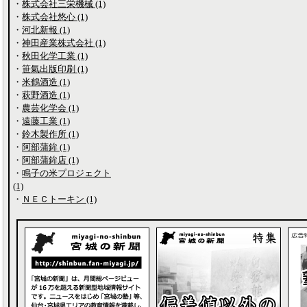
・
株式会社三栄機械 (1)
・
株式会社悠心 (1)
・
河北新報 (1)
・
神田産業株式会社 (1)
・
秋田化学工業 (1)
・
笹氣出版印刷 (1)
・
米鶴酒造 (1)
・
萩野酒造 (1)
・
農芸化学会 (1)
・
遠藤工業 (1)
・
鈴木製作所 (1)
・
阿部蒲鉾 (1)
・
阿部蒲鉾店 (1)
・
鳴子の米プロジェクト
(1)
・
ＮＥＣトーキン (1)