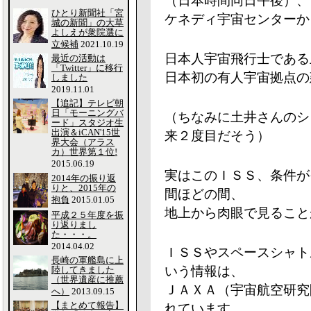
（日本時間同日午後）、
ひとり新聞社「宮
ケネディ宇宙センターか
城の新聞」の大草
よしえが衆院選に
立候補
2021.10.19
日本人宇宙飛行士である
最近の活動は
「Twitter」に移行
日本初の有人宇宙拠点の
しました
2019.11.01
【追記】テレビ朝
日「モーニングバ
（ちなみに土井さんのシ
ード」スタジオ生
出演＆iCAN'15世
来２度目だそう）
界大会（アラス
カ）世界第１位!
2015.06.19
実はこのＩＳＳ、条件が
2014年の振り返
りと、2015年の
間ほどの間、
抱負
2015.01.05
地上から肉眼で見ること
平成２５年度を振
り返りまし
た・・・。
2014.04.02
ＩＳＳやスペースシャト
長崎の軍艦島に上
いう情報は、
陸してきました
（世界遺産に推薦
ＪＡＸＡ（宇宙航空研究
へ）
2013.09.15
【まとめて報告】
れています。