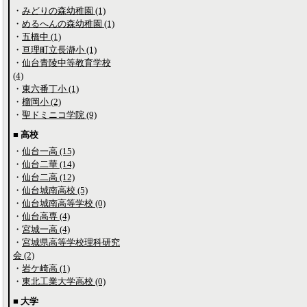
・
みどりの森幼稚園 (1)
・
めるへんの森幼稚園 (1)
・
五橋中 (1)
・
亘理町立長瀞小 (1)
・
仙台青陵中等教育学校
(4)
・
東六番丁小 (1)
・
榴岡小 (2)
・
聖ドミニコ学院 (9)
■ 高校
・
仙台一高 (15)
・
仙台二華 (14)
・
仙台二高 (12)
・
仙台城南高校 (5)
・
仙台城南高等学校 (0)
・
仙台高専 (4)
・
宮城一高 (4)
・
宮城県高等学校理科研究
会 (2)
・
岩ケ崎高 (1)
・
東北工業大学高校 (0)
■ 大学