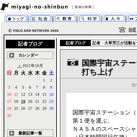
記者ブログ
記者・
大草芳江
が活動を
記者ブログ
カレンダー
国際宇宙ステー
＜
2021年10月
打ち上げ
日
月
火
水
木
金
土
1
2
カ
3
4
5
6
7
8
9
10
11
12
13
14
15
16
17
18
19
20
21
22
23
24
25
26
27
28
29
30
国際宇宙ステーション（
31
第１便を運ぶ、
ＮＡＳＡのスペースシャ
最新記事一覧