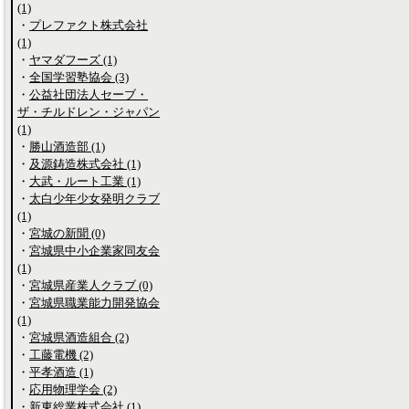
(1)
・
プレファクト株式会社
(1)
・
ヤマダフーズ (1)
・
全国学習塾協会 (3)
・
公益社団法人セーブ・
ザ・チルドレン・ジャパン
(1)
・
勝山酒造部 (1)
・
及源鋳造株式会社 (1)
・
大武・ルート工業 (1)
・
太白少年少女発明クラブ
(1)
・
宮城の新聞 (0)
・
宮城県中小企業家同友会
(1)
・
宮城県産業人クラブ (0)
・
宮城県職業能力開発協会
(1)
・
宮城県酒造組合 (2)
・
工藤電機 (2)
・
平孝酒造 (1)
・
応用物理学会 (2)
・
新東総業株式会社 (1)