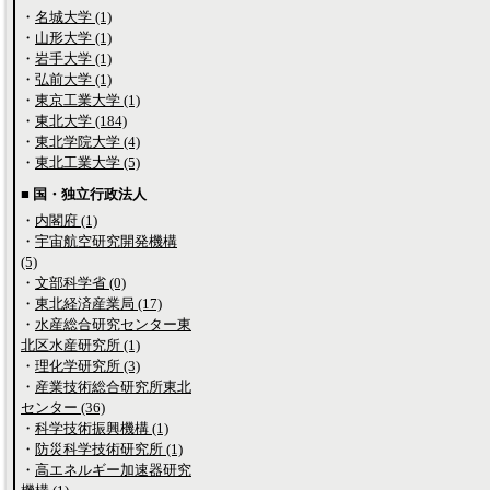
・
名城大学 (1)
・
山形大学 (1)
・
岩手大学 (1)
・
弘前大学 (1)
・
東京工業大学 (1)
・
東北大学 (184)
・
東北学院大学 (4)
・
東北工業大学 (5)
■ 国・独立行政法人
・
内閣府 (1)
・
宇宙航空研究開発機構
(5)
・
文部科学省 (0)
・
東北経済産業局 (17)
・
水産総合研究センター東
北区水産研究所 (1)
・
理化学研究所 (3)
・
産業技術総合研究所東北
センター (36)
・
科学技術振興機構 (1)
・
防災科学技術研究所 (1)
・
高エネルギー加速器研究