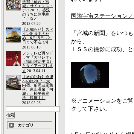
学都「仙台・宮
城」サイエンス・
デイ2013、盛況
のうちに無事終
国際宇宙ステーション／
了！など
2013.07.29
【お知らせ】スペ
「宮城の新聞」をいつも
イン出張中のた
め、6月15日～21
から、
日まで不在です
2013.06.18
ＩＳＳの撮影に成功、と
フジテレビ月９ド
ラマ『ガリレオ』
（福山雅治主演）
とタイアップしま
す
2013.04.11
【旅の記録】会津
への旅2012（大
内宿、前沢曲家集
落、東山温泉「向
瀧」、松平家廟
所、飯盛山）
※アニメーションをご覧
2013.03.26
クして下さい。
カテゴリ