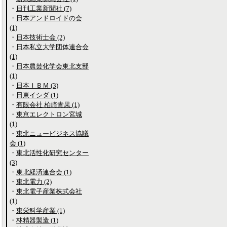
・
日刊工業新聞社 (7)
・
日本アンドロイドの会
(1)
・
日本技術士会 (2)
・
日本私立大学団体連合会
(1)
・
日本農芸化学会東北支部
(1)
・
日本ＩＢＭ (3)
・
日東イシダ (1)
・
有限会社 柏崎青果 (1)
・
東京エレクトロン宮城
(1)
・
東北ニュービジネス協議
会 (1)
・
東北活性化研究センター
(3)
・
東北経済連合会 (1)
・
東北電力 (2)
・
東北電子産業株式会社
(1)
・
東栄科学産業 (1)
・
林精器製造 (1)