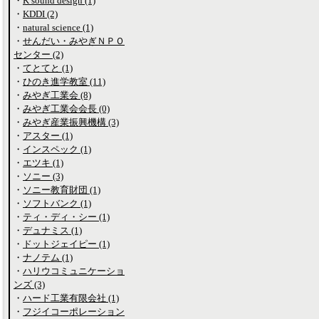
・
K sound design (1)
・
KDDI (2)
・
natural science (1)
・
せんだい・みやぎＮＰＯ
センター (2)
・
てとてと (1)
・
ひのき進学教室 (11)
・
みやぎ工業会 (8)
・
みやぎ工業会会長 (0)
・
みやぎ産業振興機構 (3)
・
アスター (1)
・
インスペック (1)
・
エツキ (1)
・
ソニー (3)
・
ソニー教育財団 (1)
・
ソフトバンク (1)
・
ティ・ディ・シー (1)
・
デュナミス (1)
・
ドットジェイピー (1)
・
ナノテム (1)
・
ハリウコミュニケーショ
ンズ (3)
・
ハード工業有限会社 (1)
・
フジイコーポレーション