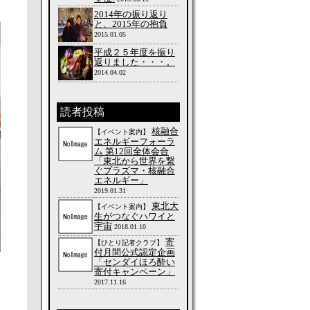
2014年の振り返り
と、2015年の抱負
2015.01.05
平成２５年度を振り
返りました・・・。
2014.04.02
読者投稿
核融合
【イベント案内】
エネルギーフォーラ
ム 第12回全体会合
「東北から世界を繋
ぐプラズマ・核融合
エネルギー」
2019.01.31
東北大
【イベント案内】
生がつなぐハワイと
宇宙
2018.01.10
寄
【ひとり記者クラブ】
付月間公式認定企画
「センダイほろ酔い
寄付キャンペーン」
2017.11.16