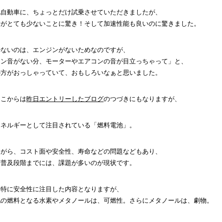
池自動車に、ちょっとだけ試乗させていただきましたが、
音がとても少ないことに驚き！そして加速性能も良いのに驚きました。
少ないのは、エンジンがないためなのですが、
ジン音がない分、モーターやエアコンの音が目立っちゃって」と、
の方がおっしゃっていて、おもしろいなぁと思いました。
ここからは
昨日エントリーしたブログ
のつづきにもなりますが、
エネルギーとして注目されている「燃料電池」。
ながら、コスト面や安全性、寿命などの問題などもあり、
だ普及段階までには、課題が多いのが現状です。
、特に安全性に注目した内容となりますが、
池の燃料となる水素やメタノールは、可燃性。さらにメタノールは、劇物。