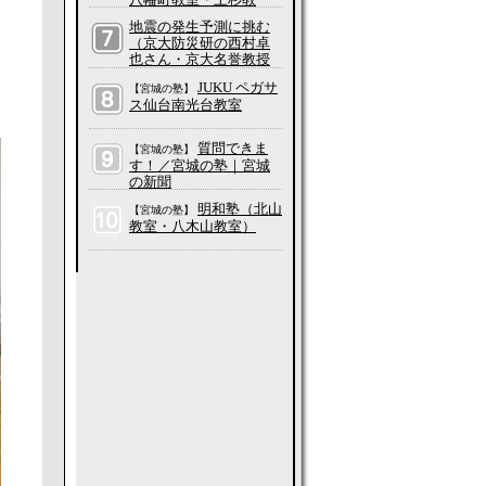
室・五橋教室・長町教
地震の発生予測に挑む
室・愛子教室・吉成教
（京大防災研の西村卓
室・大和町教室、他）
也さん・京大名誉教授
の平原和朗さんに聞
JUKU ペガサ
【宮城の塾】
く）／科学って、そも
ス仙台南光台教室
そもなんだろう？
質問できま
【宮城の塾】
す！／宮城の塾｜宮城
の新聞
明和塾（北山
【宮城の塾】
教室・八木山教室）