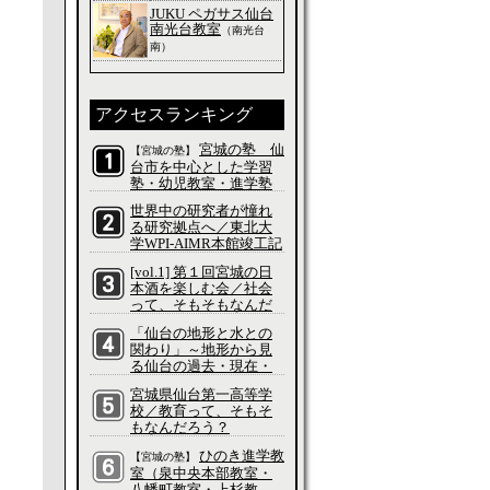
JUKU ペガサス仙台
南光台教室
（南光台
南）
アクセスランキング
宮城の塾 仙
【宮城の塾】
台市を中心とした学習
塾・幼児教室・進学塾
の特集
世界中の研究者が憧れ
る研究拠点へ／東北大
学WPI-AIMR本館竣工記
念式典／科学って、そ
[vol.1] 第１回宮城の日
もそもなんだろう？
本酒を楽しむ会／社会
って、そもそもなんだ
ろう？
「仙台の地形と水との
関わり」～地形から見
る仙台の過去・現在・
未来～／社会って、そ
宮城県仙台第一高等学
もそもなんだろう？
校／教育って、そもそ
もなんだろう？
ひのき進学教
【宮城の塾】
室（泉中央本部教室・
八幡町教室・上杉教