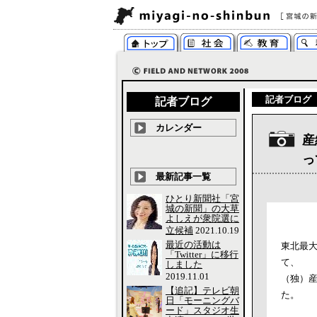
記者ブログ
記者ブログ
カレンダー
産
っ
最新記事一覧
ひとり新聞社「宮
城の新聞」の大草
よしえが衆院選に
立候補
2021.10.19
最近の活動は
東北最
「Twitter」に移行
て、
しました
2019.11.01
（独）
【追記】テレビ朝
た。
日「モーニングバ
ード」スタジオ生