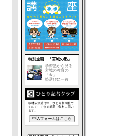
特別企画 「宮城の塾」
学習塾から見る
宮城の教育の
「今」
塾選びに一役
取材依頼受付中。ひとり新聞社で
すので、できる範囲で取材に伺い
ます。