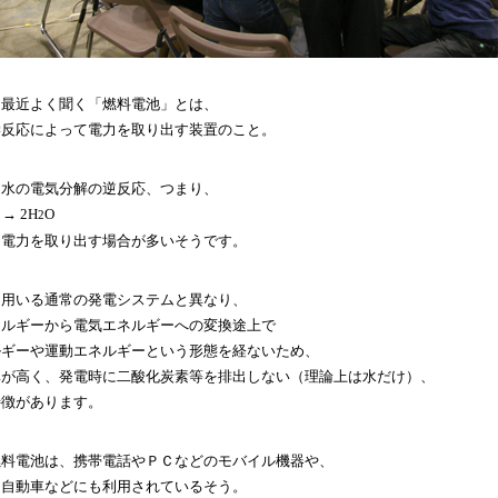
も最近よく聞く「燃料電池」とは、
学反応によって電力を取り出す装置のこと。
て水の電気分解の逆反応、つまり、
→ 2H
O
2
て電力を取り出す場合が多いそうです。
を用いる通常の発電システムと異なり、
ネルギーから電気エネルギーへの変換途上で
ルギーや運動エネルギーという形態を経ないため、
率が高く、発電時に二酸化炭素等を排出しない（理論上は水だけ）、
特徴があります。
燃料電池は、携帯電話やＰＣなどのモバイル機器や、
、自動車などにも利用されているそう。