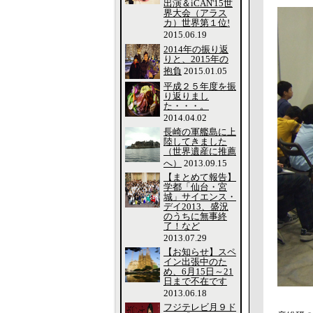
出演＆iCAN'15世
界大会（アラス
カ）世界第１位!
2015.06.19
2014年の振り返
りと、2015年の
抱負
2015.01.05
平成２５年度を振
り返りまし
た・・・。
2014.04.02
長崎の軍艦島に上
陸してきました
（世界遺産に推薦
へ）
2013.09.15
【まとめて報告】
学都「仙台・宮
城」サイエンス・
デイ2013、盛況
のうちに無事終
了！など
2013.07.29
【お知らせ】スペ
イン出張中のた
め、6月15日～21
日まで不在です
2013.06.18
フジテレビ月９ド