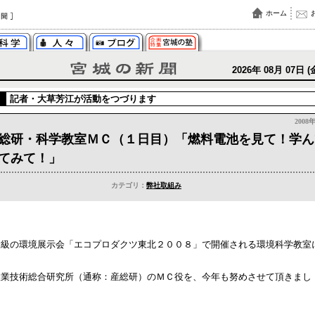
ホーム
2026年 08月 07日 (
記者・
大草芳江
が活動をつづります
2008
総研・科学教室ＭＣ（１日目）「燃料電池を見て！学ん
てみて！」
カテゴリ：
弊社取組み
大級の環境展示会「エコプロダクツ東北２００８」で開催される環境科学教室
産業技術総合研究所（通称：産総研）のＭＣ役を、今年も努めさせて頂きまし