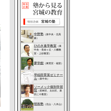
中野塾
（泉中央・北高
森）
ひのき進学教室
（泉
中央・長命ヶ丘・八幡教
室・上杉教室）
夢学館
（東照宮・福室）
早稲田育英ゼミナー
ル
（泉中央）
ソーメック個別学習
院
（若林区、太白区、泉
区に６教室）
明和塾
（北山・八木山）