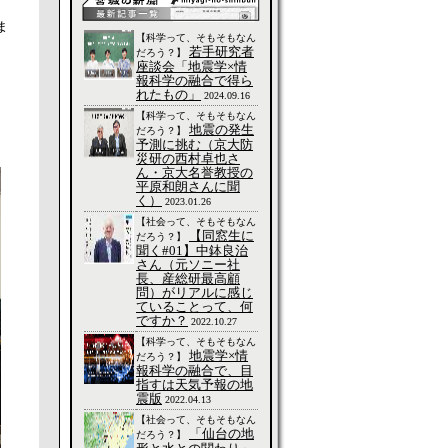
ま
【科学って、そもそもなん
若手研究者
だろう？】
座談会「地震学×情
報科学の融合で得ら
れたもの」
2024.09.16
【科学って、そもそもなん
地震の発生
だろう？】
予測に挑む（京大防
災研の西村卓也さ
ん・京大名誉教授の
平原和朗さんに聞
く）
2023.01.26
【社会って、そもそもなん
【同窓生に
だろう？】
聞く#01】中鉢良治
さん（元ソニー社
長、産総研最高顧
問）がリアルに感じ
ていることって、何
ですか？
2022.10.27
【科学って、そもそもなん
地震学×情
だろう？】
報科学の融合で、目
指すは天気予報の地
震版
2022.04.13
【社会って、そもそもなん
「仙台の地
だろう？】