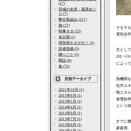
(17)
宮城の名所・風景めぐ
り (7)
弊社取組み (217)
旅 (27)
そもそ
時事ネタ (25)
電気化
未分類 (1)
理学部をさがせ！ (3)
読者投稿 (5)
主とし
調べごと (5)
2H
+ O
2
2
閑話 (8)
によっ
食 (73)
月別アーカイブ
熱機関
化学エ
2021年10月 (1)
熱エネ
2015年6月 (1)
発電効
2015年1月 (1)
という
2014年4月 (1)
2013年9月 (1)
2013年7月 (1)
すでに
2013年6月 (1)
家庭用
2013年4月 (1)