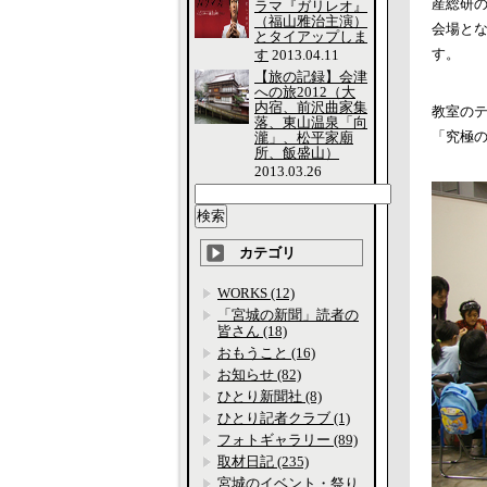
産総研
ラマ『ガリレオ』
（福山雅治主演）
会場と
とタイアップしま
す。
す
2013.04.11
【旅の記録】会津
への旅2012（大
内宿、前沢曲家集
教室の
落、東山温泉「向
「究極
瀧」、松平家廟
所、飯盛山）
2013.03.26
カテゴリ
WORKS (12)
「宮城の新聞」読者の
皆さん (18)
おもうこと (16)
お知らせ (82)
ひとり新聞社 (8)
ひとり記者クラブ (1)
フォトギャラリー (89)
取材日記 (235)
宮城のイベント・祭り