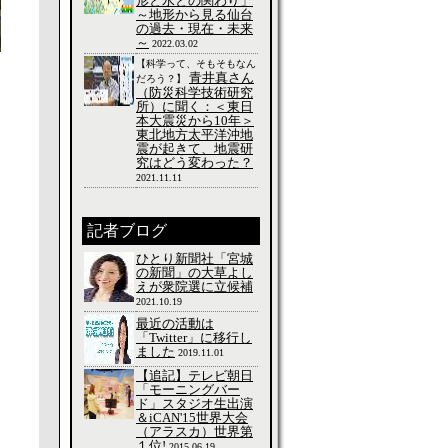
形と水との関わり」
～地形から見る仙台
の過去・現在・未来
～
2022.03.02
【科学って、そもそもなん
青井真さん
だろう？】
（防災科学技術研究
所）に聞く：＜東日
本大震災から10年＞
東北地方太平洋沖地
震が起きて、地震研
究はどう変わった？
2021.11.11
記者ブログ
ひとり新聞社「宮城
の新聞」の大草よし
えが衆院選に立候補
2021.10.19
最近の活動は
「Twitter」に移行し
ました
2019.11.01
【追記】テレビ朝日
「モーニングバー
ド」スタジオ生出演
＆iCAN'15世界大会
（アラスカ）世界第
１位!
2015.06.19