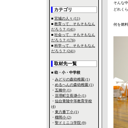
そんな
カテゴリ
どれく
■
宮城の人々 (11)
■
教育って、そもそもなん
何を燃
だろう？ (141)
■
社会って、そもそもなん
だろう？ (176)
■
科学って、そもそもなん
だろう？ (241)
取材先一覧
■ 幼・小・中学校
・
みどりの森幼稚園 (1)
・
めるへんの森幼稚園 (1)
・
五橋中 (1)
・
亘理町立長瀞小 (1)
・
仙台青陵中等教育学校
(4)
・
東六番丁小 (1)
・
榴岡小 (2)
・
聖ドミニコ学院 (9)