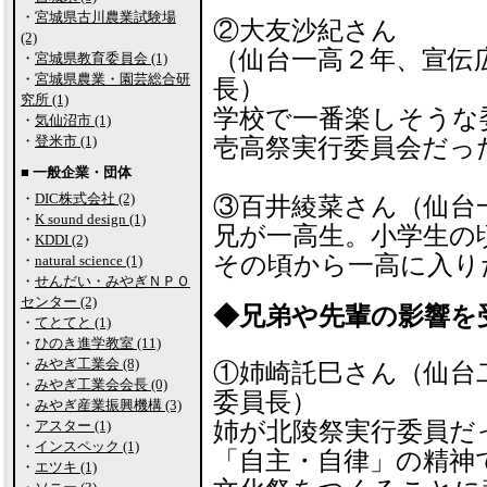
・
宮城県古川農業試験場
②大友沙紀さん
(2)
（仙台一高２年、宣伝
・
宮城県教育委員会 (1)
・
宮城県農業・園芸総合研
長）
究所 (1)
学校で一番楽しそうな
・
気仙沼市 (1)
・
登米市 (1)
壱高祭実行委員会だっ
■ 一般企業・団体
・
DIC株式会社 (2)
③百井綾菜さん（仙台
・
K sound design (1)
兄が一高生。小学生の
・
KDDI (2)
その頃から一高に入り
・
natural science (1)
・
せんだい・みやぎＮＰＯ
センター (2)
◆兄弟や先輩の影響を
・
てとてと (1)
・
ひのき進学教室 (11)
・
みやぎ工業会 (8)
①姉崎託巳さん（仙台
・
みやぎ工業会会長 (0)
委員長）
・
みやぎ産業振興機構 (3)
・
アスター (1)
姉が北陵祭実行委員だ
・
インスペック (1)
「自主・自律」の精神
・
エツキ (1)