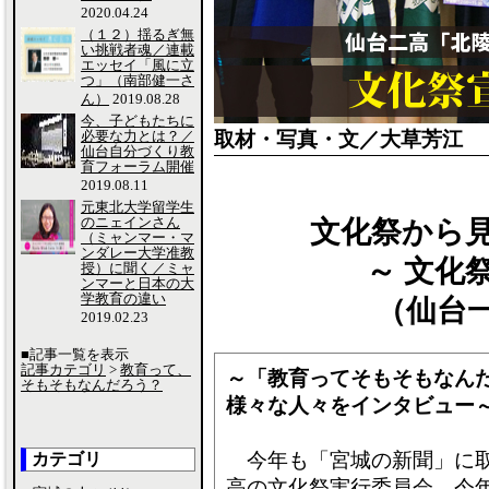
2020.04.24
（１２）揺るぎ無
い挑戦者魂／連載
エッセイ「風に立
つ」（南部健一さ
ん）
2019.08.28
今、子どもたちに
必要な力とは？／
取材・写真・文／大草芳江
仙台自分づくり教
育フォーラム開催
2019.08.11
元東北大学留学生
のニェインさん
文化祭から
（ミャンマー・マ
ンダレー大学准教
～ 文化祭
授）に聞く／ミャ
ンマーと日本の大
学教育の違い
（仙台一
2019.02.23
■記事一覧を表示
記事カテゴリ
>
教育って、
～「教育ってそもそもなん
そもそもなんだろう？
様々な人々をインタビュー
今年も「宮城の新聞」に取
カテゴリ
高の文化祭実行委員会。今