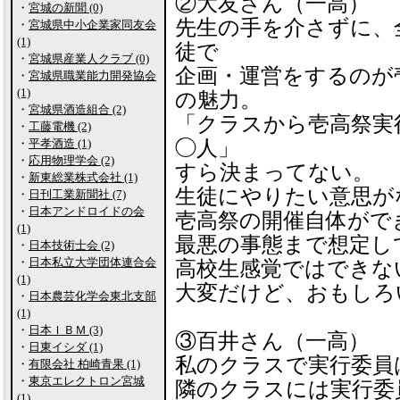
②大友さん（一高）
・
宮城の新聞 (0)
先生の手を介さずに、
・
宮城県中小企業家同友会
(1)
徒で
・
宮城県産業人クラブ (0)
企画・運営をするのが
・
宮城県職業能力開発協会
(1)
の魅力。
・
宮城県酒造組合 (2)
「クラスから壱高祭実
・
工藤電機 (2)
・
平孝酒造 (1)
◯人」
・
応用物理学会 (2)
すら決まってない。
・
新東総業株式会社 (1)
生徒にやりたい意思が
・
日刊工業新聞社 (7)
・
日本アンドロイドの会
壱高祭の開催自体がで
(1)
最悪の事態まで想定し
・
日本技術士会 (2)
・
日本私立大学団体連合会
高校生感覚ではできな
(1)
大変だけど、おもしろ
・
日本農芸化学会東北支部
(1)
・
日本ＩＢＭ (3)
③百井さん（一高）
・
日東イシダ (1)
私のクラスで実行委員
・
有限会社 柏崎青果 (1)
・
東京エレクトロン宮城
隣のクラスには実行委
(1)