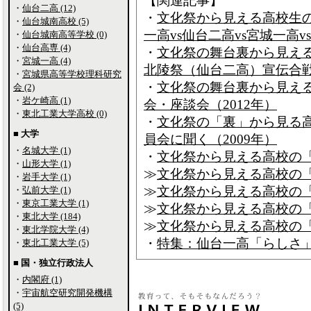
【関連記事】
・
仙台二高 (12)
・
文化祭から見える高校生の
・
仙台城南高校 (5)
一高vs仙台二高vs宮城一高v
・
仙台城南高等学校 (0)
・
仙台高専 (4)
・
文化祭の舞台裏から見える
・
宮城一高 (4)
北陵祭（仙台二高）宣伝合戦2
・
宮城県高等学校理科研究
・
文化祭の舞台裏から見え
会 (2)
・
岩ケ崎高 (1)
会・座談会（2012年）
・
東北工業大学高校 (0)
・
文化祭の「裏」から見る
■ 大学
員会に聞く（2009年）
・
名城大学 (1)
・
文化祭から見える高校の「
・
山形大学 (1)
≫
文化祭から見える高校の「
・
岩手大学 (1)
≫
文化祭から見える高校の「
・
弘前大学 (1)
・
東京工業大学 (1)
≫
文化祭から見える高校の「
・
東北大学 (184)
≫
文化祭から見える高校の「
・
東北学院大学 (4)
・
特集：仙台一高「らしさ」
・
東北工業大学 (5)
■ 国・独立行政法人
・
内閣府 (1)
・
宇宙航空研究開発機構
(5)