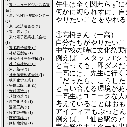
先生は全く関わらずに
・
東北ニュービジネス協議
会 (1)
何かに縛られずに、自
・
東北活性化研究センター
やりたいことをやれる
(3)
・
東北経済連合会 (1)
・
東北電力 (2)
①高橋さん（一高）
・
東北電子産業株式会社
自分たちがやりたいこ
(1)
・
東栄科学産業 (1)
中学校の時に文化祭実
・
林精器製造 (1)
例えば「スタッフTシ
・
株式会社三栄機械 (1)
・
株式会社悠心 (1)
と言っても、即ダメだ
・
河北新報 (1)
一高には、先生に行く
・
神田産業株式会社 (1)
「だったら、こうした
・
秋田化学工業 (1)
・
笹氣出版印刷 (1)
と言い合える環境があ
・
米鶴酒造 (1)
一高生はユニークな人
・
萩野酒造 (1)
・
農芸化学会 (1)
考えていることはおも
・
遠藤工業 (1)
アイディアもぶっとん
・
鈴木製作所 (1)
例えば、「仙台駅のア
・
阿部蒲鉾 (1)
・
阿部蒲鉾店 (1)
壱高祭のポスターを出