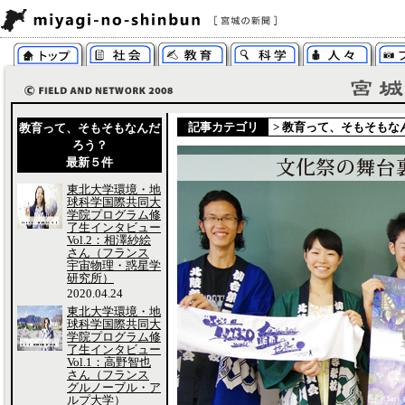
記事カテゴリ
>
教育って、そもそもな
教育って、そもそもなんだ
ろう？
最新５件
東北大学環境・地
球科学国際共同大
学院プログラム修
了生インタビュー
Vol.2：相澤紗絵
さん（フランス
宇宙物理・惑星学
研究所）
2020.04.24
東北大学環境・地
球科学国際共同大
学院プログラム修
了生インタビュー
Vol.1：高野智也
さん（フランス
グルノーブル・ア
ルプ大学）