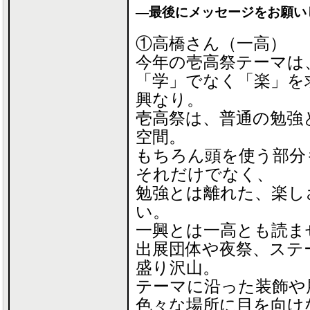
―最後にメッセージをお願い
①高橋さん（一高）
今年の壱高祭テーマは
「学」でなく「楽」を
興なり。
壱高祭は、普通の勉強
空間。
もちろん頭を使う部分
それだけでなく、
勉強とは離れた、楽し
い。
一興とは一高とも読ま
出展団体や夜祭、ステ
盛り沢山。
テーマに沿った装飾や
色々な場所に目を向け