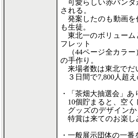
可愛らしい赤パンダ
される。
発案したのも動画を
も生徒。
東北一のボリューム
フレット
（44ページ全カラー
の手作り。
来場者数は東北でだ
３日間で7,800人超
・「茶畑大抽選会」あ
10個貯まると、空く
グッズのデザインか
特賞は来てのお楽し
・一般展示団体の一番