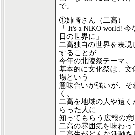
で。
①姉崎さん（二高）
「 It's a NIKO worl
日の世界に」
二高独自の世界を表現
することが
今年の北陵祭テーマ。
基本的に文化祭は、文
場という
意味合いが強いが、そ
く、
二高を地域の人や遠く
らった人に
知ってもらう広報の意
二高の雰囲気を味わっ
二高生がどんな活動を