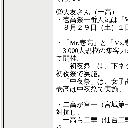
②大友さん（一高）
・壱高祭一番人気は「WA
８月２９日（土）１
・「Mr.壱高」と「Ms
3,000人規模の集客
て開催。
「初夜祭」は、下ネタ
初夜祭で実施。
「中夜祭」は、女子高
壱高は中夜祭で実施。
・二高が宮一（宮城第
対抗し、
一高も二華（仙台二
う。