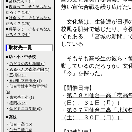
■
宮城の人々 (11)
熱い宣伝合戦を繰り広げた
■
教育って、そもそもなん
だろう？ (141)
■
社会って、そもそもなん
文化祭は、生徒達が日頃の
だろう？ (176)
校風を肌身で感じたり、今
■
科学って、そもそもなん
だろう？ (241)
でもある。「宮城の新聞」で
している。
取材先一覧
■ 幼・小・中学校
そもそも高校生の彼ら・彼
・
みどりの森幼稚園 (1)
動しているのだろうか。文
・
めるへんの森幼稚園 (1)
「今」を探った。
・
五橋中 (1)
・
亘理町立長瀞小 (1)
・
仙台青陵中等教育学校
【開催日時】
(4)
・
第５８回仙台一高「壱高
・
東六番丁小 (1)
（日）、３１日（月））
・
榴岡小 (2)
・
聖ドミニコ学院 (9)
・
第６７回仙台二高「北陵
（土）、３０日（日））
■ 高校
・
仙台一高 (15)
・
仙台二華 (14)