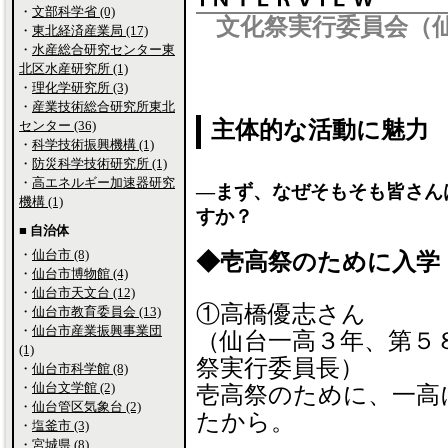
・
文部科学省 (0)
文化祭実行委員会（
・
東北経済産業局 (17)
・
水産総合研究センター東
北区水産研究所 (1)
・
理化学研究所 (3)
・
産業技術総合研究所東北
主体的な活動に魅力
センター (36)
・
科学技術振興機構 (1)
・
防災科学技術研究所 (1)
・
高エネルギー加速器研究
―まず、なぜそもそも皆さん
機構 (1)
すか？
■ 自治体
・
仙台市 (8)
◆壱高祭のために入学
・
仙台市博物館 (4)
・
仙台市天文台 (12)
①高橋優志さん
・
仙台市教育委員会 (13)
・
仙台市産業振興事業団
（仙台一高３年、第５
(1)
祭実行委員長）
・
仙台市科学館 (8)
・
仙台文学館 (2)
壱高祭のために、一高
・
仙台管区気象台 (2)
たから。
・
塩釜市 (3)
・
宮城県 (8)