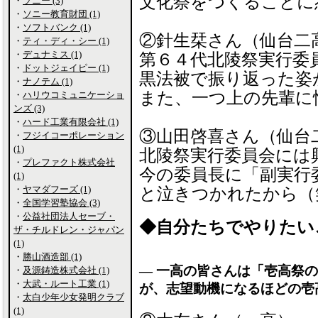
文化祭をつくることに
・
ソニー (3)
・
ソニー教育財団 (1)
・
ソフトバンク (1)
②針生栞さん（仙台二
・
ティ・ディ・シー (1)
・
デュナミス (1)
第６４代北陵祭実行委
・
ドットジェイピー (1)
黒法被で振り返った姿
・
ナノテム (1)
また、一つ上の先輩に
・
ハリウコミュニケーショ
ンズ (3)
・
ハード工業有限会社 (1)
③山田啓喜さん（仙台
・
フジイコーポレーション
(1)
北陵祭実行委員会には
・
プレファクト株式会社
今の委員長に「副実行
(1)
・
ヤマダフーズ (1)
と泣きつかれたから（
・
全国学習塾協会 (3)
・
公益社団法人セーブ・
◆自分たちでやりたい
ザ・チルドレン・ジャパン
(1)
・
勝山酒造部 (1)
― 一高の皆さんは「壱高祭
・
及源鋳造株式会社 (1)
・
大武・ルート工業 (1)
が、志望動機になるほどの壱
・
太白少年少女発明クラブ
(1)