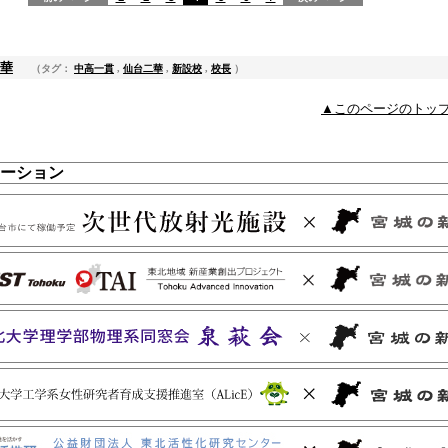
華
（タグ：
中高一貫
,
仙台二華
,
新設校
,
校長
）
▲このページのトッ
ーション