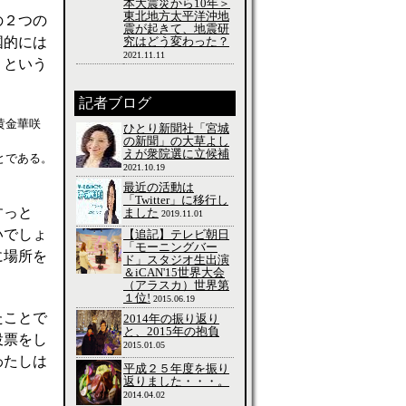
本大震災から10年＞
東北地方太平洋沖地
の２つの
震が起きて、地震研
究はどう変わった？
国的には
2021.11.11
うという
記者ブログ
黄金華咲
ひとり新聞社「宮城
の新聞」の大草よし
えが衆院選に立候補
とである。
2021.10.19
最近の活動は
「Twitter」に移行し
すっと
ました
2019.11.01
いでしょ
【追記】テレビ朝日
「モーニングバー
に場所を
ド」スタジオ生出演
＆iCAN'15世界大会
（アラスカ）世界第
１位!
2015.06.19
たことで
2014年の振り返り
と、2015年の抱負
投票をし
2015.01.05
わたしは
平成２５年度を振り
返りました・・・。
2014.04.02