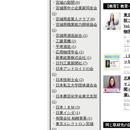
・
宮城の新聞 (0)
【教育】教育
・
宮城県中小企業家同友会
(1)
東
・
宮城県産業人クラブ (0)
院
・
宮城県職業能力開発協会
Vo
(1)
物
・
宮城県酒造組合 (2)
江
｜
・
工藤電機 (2)
｜
東
ラム
・
平孝酒造 (1)
う？
・
応用物理学会 (2)
（
・
新東総業株式会社 (1)
ッ
・
日刊工業新聞社 (7)
2019
・
日本アンドロイドの会
だろ
(1)
元
・
日本技術士会 (2)
ャ
・
日本私立大学団体連合会
聞
(1)
違
・
日本農芸化学会東北支部
もな
(1)
萩会
・
日本ＩＢＭ (3)
て、
・
日東イシダ (1)
・
有限会社 柏崎青果 (1)
・
東京エレクトロン宮城
同じ取材先の
(1)