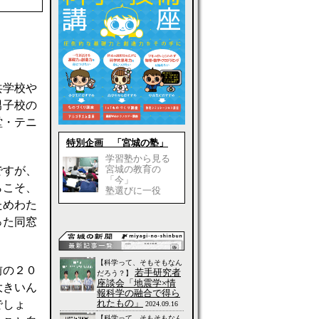
共学校や
男子校の
堂・テニ
特別企画 「宮城の塾」
学習塾から見る
宮城の教育の
ですが、
「今」
らこそ、
塾選びに一役
ためわた
った同窓
【科学って、そもそもなん
前の２０
若手研究者
だろう？】
座談会「地震学×情
大きいん
報科学の融合で得ら
れたもの」
でしょ
2024.09.16
【科学って、そもそもなん