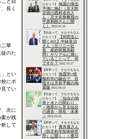
ること自
地震の発生
だろう？】
て、長く
予測に挑む（京大防
災研の西村卓也さ
ん・京大名誉教授の
平原和朗さんに聞
く）
2023.01.26
【社会って、そもそもなん
【同窓生に
だろう？】
聞く#01】中鉢良治
台二華
さん（元ソニー社
長、産総研最高顧
生徒のた
問）がリアルに感じ
ていることって、何
。
ですか？
2022.10.27
【科学って、そもそもなん
た」とい
地震学×情
だろう？】
報科学の融合で、目
学校にポ
指すは天気予報の地
震版
2022.04.13
が見てい
【社会って、そもそもなん
「仙台の地
だろう？】
形と水との関わり」
～地形から見る仙台
で、次に
の過去・現在・未来
～
2022.03.02
の案が残
【科学って、そもそもなん
分析して
青井真さん
だろう？】
（防災科学技術研究
所）に聞く：＜東日