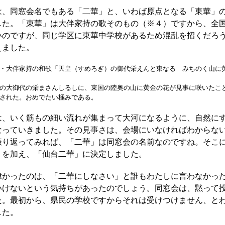
、同窓会名でもある「二華」と、いわば原点となる「東華」
した。「東華」は大伴家持の歌そのもの（※４）ですから、全
いのですが、同じ学区に東華中学校があるため混乱を招くだろ
えました。
・大伴家持の和歌「天皇（すめろぎ）の御代栄えんと東なる みちのく山に
の大御代の栄まさんしるしに、東国の陸奥の山に黄金の花が見事に咲いたこ
された。おめでたい極みである。
、いく筋もの細い流れが集まって大河になるように、自然に
なっていきました。その見事さは、会場にいなければわからな
振り返ってみれば、「二華」は同窓会の名前なのですね。そこ
」を加え、「仙台二華」に決定しました。
かったのは、「二華にしなさい」と誰もわたしに言わなかっ
いけないという気持ちがあったのでしょう。同窓会は、黙って
た。最初から、県民の学校ですからそれは受けつけません、と
した。