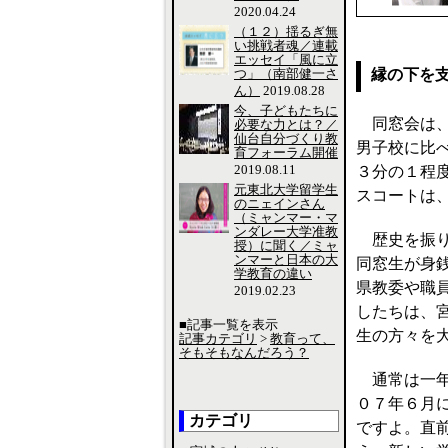
2020.04.24
（１２）揺るぎ無
い挑戦者魂／連載
エッセイ「風に立
つ」（南部健一さ
縁の下を
ん）
2019.08.28
今、子どもたちに
同窓会は、
必要な力とは？／
仙台自分づくり教
男子校に比
育フォーラム開催
2019.08.11
３分の１程
元東北大学留学生
スコートは
のニェインさん
（ミャンマー・マ
ンダレー大学准教
歴史を振り
授）に聞く／ミャ
ンマーと日本の大
同窓生が身
学教育の違い
県教委や職
2019.02.23
したちは、
■記事一覧を表示
生の方々を
記事カテゴリ
>
教育って、
そもそもなんだろう？
通常は一年
０７年６月
カテゴリ
ですよ。直