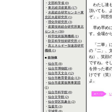
・
文部科学省 (0)
わたし達も
・
東北経済産業局 (17)
頂いても、
・
水産総合研究センター東
ぞ」。同窓
北区水産研究所 (1)
・
理化学研究所 (3)
・
産業技術総合研究所東北
早め早めに
センター (36)
す。会場か
・
科学技術振興機構 (1)
・
防災科学技術研究所 (1)
「二華」に
・
高エネルギー加速器研究
機構 (1)
の「二」、
ね）、笑顔
■ 自治体
ですね。そ
・
仙台市 (8)
・
仙台市博物館 (4)
を持った者
・
仙台市天文台 (12)
けです（笑
・
仙台市教育委員会 (13)
よ。
・
仙台市産業振興事業団
(1)
・
仙台市科学館 (8)
・
仙台文学館 (2)
・
仙台管区気象台 (2)
・
塩釜市 (3)
・
宮城県 (8)