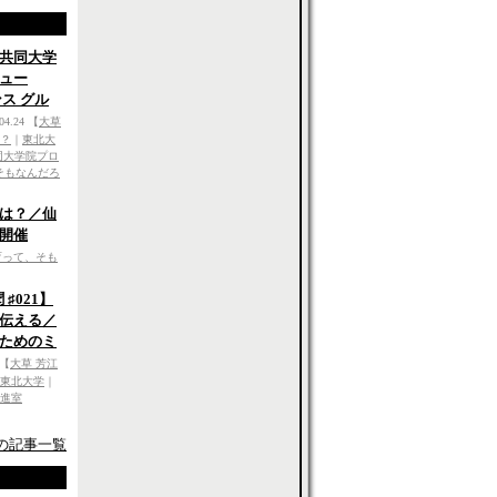
共同大学
ュー
ンス グル
04.24
【
大草
？
｜
東北大
同大学院プロ
そもなんだろ
は？／仙
開催
育って、そも
♯021】
伝える／
ためのミ
【
大草 芳江
東北大学
｜
進室
の記事一覧