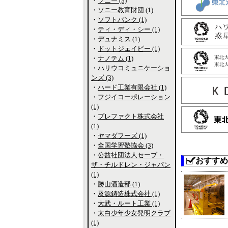
・
ソニー (3)
・
ソニー教育財団 (1)
・
ソフトバンク (1)
・
ティ・ディ・シー (1)
・
デュナミス (1)
・
ドットジェイピー (1)
・
ナノテム (1)
・
ハリウコミュニケーショ
ンズ (3)
・
ハード工業有限会社 (1)
・
フジイコーポレーション
(1)
・
プレファクト株式会社
(1)
・
ヤマダフーズ (1)
・
全国学習塾協会 (3)
・
公益社団法人セーブ・
おすすめ
ザ・チルドレン・ジャパン
(1)
・
勝山酒造部 (1)
・
及源鋳造株式会社 (1)
・
大武・ルート工業 (1)
・
太白少年少女発明クラブ
(1)