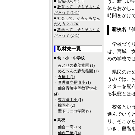
う。新しい
■
宮城の人々 (11)
■
教育って、そもそもなん
体をおかし
だろう？ (141)
時間をかけ
■
社会って、そもそもなん
だろう？ (176)
新校名「
■
科学って、そもそもなん
だろう？ (241)
学校づくり
取材先一覧
は、宮城二
■ 幼・小・中学校
めの学校で
・
みどりの森幼稚園 (1)
・
めるへんの森幼稚園 (1)
県民のため
・
五橋中 (1)
うのでは、
・
亘理町立長瀞小 (1)
スターを配
・
仙台青陵中等教育学校
る状態とほ
(4)
・
東六番丁小 (1)
・
榴岡小 (2)
校名という
・
聖ドミニコ学院 (9)
進んでいく
■ 高校
り、そこか
・
仙台一高 (15)
いき、段階
・
仙台二華 (14)