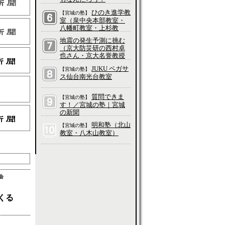
ひのき進学教
【宮城の塾】
室（泉中央本部教室・
八幡町教室・上杉教
室・五橋教室・長町教
地震の発生予測に挑む
室・愛子教室・吉成教
（京大防災研の西村卓
室・大和町教室、他）
也さん・京大名誉教授
の平原和朗さんに聞
JUKU ペガサ
【宮城の塾】
く）／科学って、そも
ス仙台南光台教室
そもなんだろう？
質問できま
【宮城の塾】
す！／宮城の塾｜宮城
の新聞
明和塾（北山
【宮城の塾】
教室・八木山教室）
会
くる