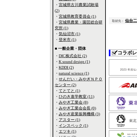
・
宮城県古川農業試験場
(2)
・
宮城県教育委員会 (1)
仙台二
取材先：
・
宮城県農業・園芸総合研
究所 (1)
・
気仙沼市 (1)
・
登米市 (1)
■ 一般企業・団体
コラボレ
・
DIC株式会社 (2)
・
K sound design (1)
・
KDDI (2)
・
natural science (1)
・
せんだい・みやぎＮＰＯ
センター (2)
・
てとてと (1)
・
ひのき進学教室 (11)
・
みやぎ工業会 (8)
・
みやぎ工業会会長 (0)
・
みやぎ産業振興機構 (3)
・
アスター (1)
・
インスペック (1)
・
エツキ (1)