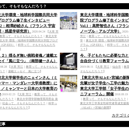
って、そもそもなんだろう？
北大学環境・地球科学国際共同大学
東北大学環境・地球科学国際
プログラム修了生インタビュー
院プログラム修了生インタビ
l.2：相澤紗絵さん（フランス 宇宙
Vol.1：高野智也さん（フラ
理・惑星学研究所）
ノーブル・アルプ大学）
2020.04.24
【
大草 芳
2020.
教育って、そもそもなんだろう？
｜
東北大学
芳江
｜
教育って、そもそもなんだろう
北大学 環境・地球科学国際共同大学院プログ
学
｜
東北大学 環境・地球科学国際共
（GP-EES）
｜
科学って、そもそもなんだろ
グラム（GP-EES）
｜
科学って、そも
】
う？
】
１２）揺るぎ無い挑戦者魂／連載エ
今、子どもたちに必要な力と
セイ「風に立つ」（南部健一さん）
台自分づくり教育フォーラム
.08.28
【
大草 芳江
｜
教育って、そもそもなん
2019.08.11
【
大草 芳江
｜
仙台市
｜
教
う？
｜
連載エッセイ 風に立つ
】
そもなんだろう？
】
東北大学留学生のニェインさん（ミ
【東北大学ALicE×宮城の新聞 
ンマー・マンダレー大学准教授）に
先輩が女子学生へ工学の魅力
く／ミャンマーと日本の大学教育の
東北大学工学部「女子学生の
い
ニフォーラム」開催
2019.02.23
【
大草 芳江
｜
教育って、そもそ
2018.09.19
んだろう？
｜
東北大学理学部物理系同窓会 泉
｜
教育って、そもそもなんだろう？
｜
｜
社会って、そもそもなんだろう？
｜
科学っ
東北大学工学系女性研究者育成支援推
そもそもなんだろう？
】
（ALicE）×宮城の新聞
】
カテゴリ 
記事