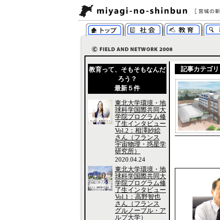
記事カテゴリ
教育って、そもそもなんだ
ろう？
最新５件
東北大学環境・地
球科学国際共同大
学院プログラム修
了生インタビュー
Vol.2：相澤紗絵
さん（フランス
宇宙物理・惑星学
研究所）
2020.04.24
東北大学環境・地
球科学国際共同大
学院プログラム修
了生インタビュー
Vol.1：高野智也
さん（フランス
グルノーブル・ア
ルプ大学）