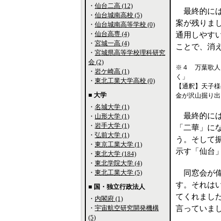
・
仙台二高 (12)
最終的には
・
仙台城南高校 (5)
案が残りま
・
仙台城南高等学校 (0)
・
仙台高専 (4)
通用しやす
・
宮城一高 (4)
ことで、消
・
宮城県高等学校理科研究
会 (2)
※４ 万葉歌人
・
岩ケ崎高 (1)
く」
・
東北工業大学高校 (0)
【通釈】天子様
■ 大学
金が沢山掘り出
・
名城大学 (1)
最終的には
・
山形大学 (1)
・
岩手大学 (1)
「二華」に
・
弘前大学 (1)
う。そして
・
東京工業大学 (1)
示す「仙台
・
東北大学 (184)
・
東北学院大学 (4)
・
東北工業大学 (5)
同窓会が偉
す。それは
■ 国・独立行政法人
てくれまし
・
内閣府 (1)
・
宇宙航空研究開発機構
言っていま
(5)