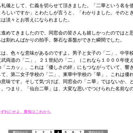
礼儀として、仁義を切らせて頂きました。「二華という名を
よろしいですか」とわたしが言うと、「わかりました。そのと
生は淡々とお答えになられました。
進めてきましたので、同窓会の皆さんも嬉しかったのではと
らは割れんばかりの拍手。磐石な基盤ができた瞬間でした。
は、色々な意味があるのですよ。男子と女子の「二」、中学
文武両道の「二」、２１世紀の「二」（これなら１０００年使
の「ニカッ」、これは「優しさの絆」にもつながっていて、響
して、第二女子学校の「二」、東華中学校の「華」、これは優
の意味です。そして気づけば、同窓会の「ニ華」ではないか、
）。つまり、「仙台二華」は、大変な思いでつけられた名前な
いずれにせよ、勝負はこれから
前のページ
１
２
３
４
５
６
７
次のページ