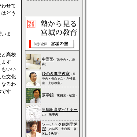
使わせて
きはどう
思いま
校と高校
中野塾
（泉中央・北高
えます
森）
きもいい
ひのき進学教室
（泉
れた文化
中央・長命ヶ丘・八幡教
室・上杉教室）
となるわ
のです
夢学館
（東照宮・福室）
早稲田育英ゼミナー
ル
（泉中央）
ソーメック個別学習
院
（若林区、太白区、泉
区に６教室）