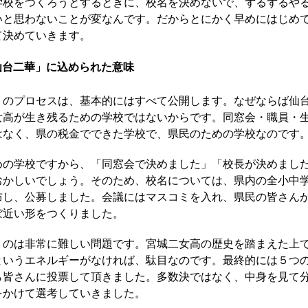
学校をつくろうとするときに、校名を決めないで、ずるずるや
いと思わないことが変なんです。だからとにかく早めにはじめ
て決めていきます。
仙台二華」に込められた意味
のプロセスは、基本的にはすべて公開します。なぜならば仙
女高が生き残るための学校ではないからです。同窓会・職員・
はなく、県の税金でできた学校で、県民のための学校なのです
の学校ですから、「同窓会で決めました」「校長が決めまし
おかしいでしょう。そのため、校名については、県内の全小中
布し、公募しました。会議にはマスコミを入れ、県民の皆さん
ぼ近い形をつくりました。
のは非常に難しい問題です。宮城二女高の歴史を踏まえた上
というエネルギーがなければ、駄目なのです。最終的には５つ
ら皆さんに投票して頂きました。多数決ではなく、中身を見て
をかけて選考していきました。