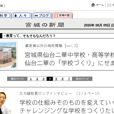
ホーム
2026年 08月 09日 (
>
教育って、そもそもなんだろう？
前のページ
１
２
３
４
５
６
７
次のページ