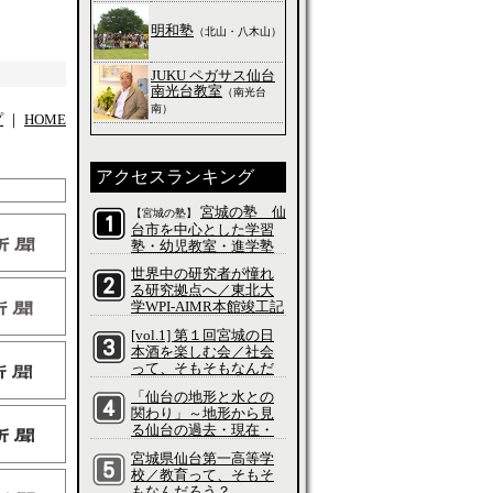
明和塾
（北山・八木山）
JUKU ペガサス仙台
南光台教室
（南光台
南）
プ
｜
HOME
アクセスランキング
宮城の塾 仙
【宮城の塾】
台市を中心とした学習
塾・幼児教室・進学塾
の特集
世界中の研究者が憧れ
る研究拠点へ／東北大
学WPI-AIMR本館竣工記
念式典／科学って、そ
[vol.1] 第１回宮城の日
もそもなんだろう？
本酒を楽しむ会／社会
って、そもそもなんだ
ろう？
「仙台の地形と水との
関わり」～地形から見
る仙台の過去・現在・
未来～／社会って、そ
宮城県仙台第一高等学
もそもなんだろう？
校／教育って、そもそ
もなんだろう？