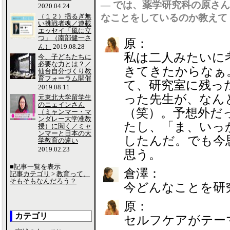
― では、薬学研究科の原さ
2020.04.24
（１２）揺るぎ無
なことをしているのか教えて
い挑戦者魂／連載
エッセイ「風に立
つ」（南部健一さ
原：
ん）
2019.08.28
私は二人みたいに
今、子どもたちに
必要な力とは？／
きてきたからなぁ
仙台自分づくり教
育フォーラム開催
て、研究室に残っ
2019.08.11
った先生が、なん
元東北大学留学生
のニェインさん
（笑）。予想外だ
（ミャンマー・マ
ンダレー大学准教
たし、「ま、いっ
授）に聞く／ミャ
ンマーと日本の大
したんだ。でも今
学教育の違い
2019.02.23
思う。
■記事一覧を表示
倉澤：
記事カテゴリ
>
教育って、
そもそもなんだろう？
今どんなことを研
原：
カテゴリ
セルフケアがテー