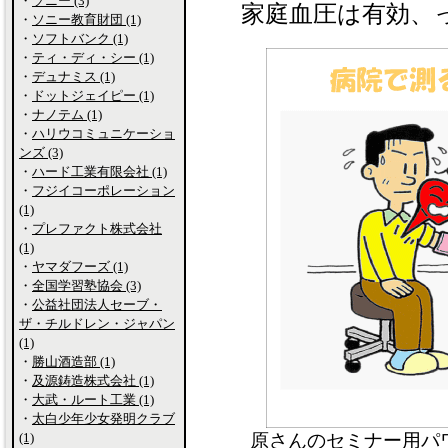
・
ソニー (3)
家庭血圧は有効、
・
ソニー教育財団 (1)
・
ソフトバンク (1)
・
ティ・ディ・シー (1)
・
デュナミス (1)
・
ドットジェイピー (1)
・
ナノテム (1)
・
ハリウコミュニケーショ
ンズ (3)
・
ハード工業有限会社 (1)
・
フジイコーポレーション
(1)
・
プレファクト株式会社
(1)
・
ヤマダフーズ (1)
・
全国学習塾協会 (3)
・
公益社団法人セーブ・
ザ・チルドレン・ジャパン
(1)
・
勝山酒造部 (1)
・
及源鋳造株式会社 (1)
・
大武・ルート工業 (1)
・
太白少年少女発明クラブ
(1)
原さんのセミナー用パ