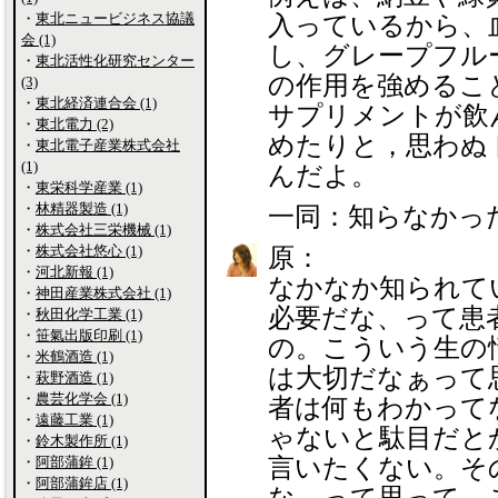
・
東北ニュービジネス協議
入っているから、
会 (1)
し、グレープフル
・
東北活性化研究センター
の作用を強めるこ
(3)
・
東北経済連合会 (1)
サプリメントが飲
・
東北電力 (2)
めたりと，思わぬ
・
東北電子産業株式会社
(1)
んだよ。
・
東栄科学産業 (1)
・
林精器製造 (1)
一同：知らなかっ
・
株式会社三栄機械 (1)
・
株式会社悠心 (1)
原：
・
河北新報 (1)
なかなか知られて
・
神田産業株式会社 (1)
必要だな、って患
・
秋田化学工業 (1)
・
笹氣出版印刷 (1)
の。こういう生の
・
米鶴酒造 (1)
は大切だなぁって
・
萩野酒造 (1)
・
農芸化学会 (1)
者は何もわかって
・
遠藤工業 (1)
ゃないと駄目だと
・
鈴木製作所 (1)
・
阿部蒲鉾 (1)
言いたくない。そ
・
阿部蒲鉾店 (1)