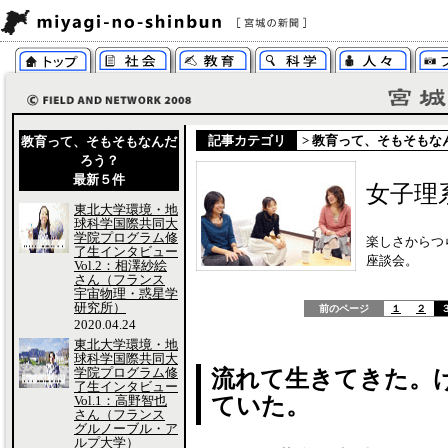
記事カテゴリ
>
教育って、そもそもな
教育って、そもそもなんだ
ろう？
最新５件
女子理系
東北大学環境・地
球科学国際共同大
学院プログラム修
楽しさからつ
了生インタビュー
座談会。
Vol.2：相澤紗絵
さん（フランス
宇宙物理・惑星学
研究所）
前のページ
１
２
2020.04.24
東北大学環境・地
球科学国際共同大
学院プログラム修
流れて生きてきた。
了生インタビュー
Vol.1：高野智也
ていた。
さん（フランス
グルノーブル・ア
ルプ大学）