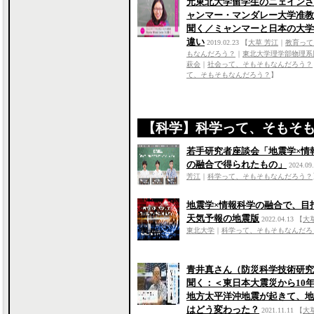
元東北大学留学生のニェインさ
ャンマー・マンダレー大学准教
聞く／ミャンマーと日本の大学
違い
2019.02.23
【
大草 芳江
｜
教育って
もなんだろう？
｜
東北大学理学部物理系
萩会
｜
社会って、そもそもなんだろう？
て、そもそもなんだろう？
】
【科学】科学って、そもそ
若手研究者座談会「地震学×情
の融合で得られたもの」
2024.09
芳江
｜
科学って、そもそもなんだろう？
地震学×情報科学の融合で、目
天気予報の地震版
2022.04.13
【
大
東北大学
｜
科学って、そもそもなんだろ
青井真さん（防災科学技術研究
聞く：＜東日本大震災から10
地方太平洋沖地震が起きて、地
はどう変わった？
2021.11.11
【
大