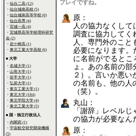
プレイですね。
・
仙台二高 (12)
・
仙台城南高校 (5)
・
仙台城南高等学校 (0)
原：
・
仙台高専 (4)
人の協力なくして
・
宮城一高 (4)
・
宮城県高等学校理科研究
調査に協力してく
会 (2)
人、専門外のこと
・
岩ケ崎高 (1)
必要になります。
・
東北工業大学高校 (0)
に名前がでるとこ
■ 大学
ょ。あの名前の部
・
名城大学 (1)
・
山形大学 (1)
２）。言いか悪い
・
岩手大学 (1)
の名前も、他の人
・
弘前大学 (1)
・
東京工業大学 (1)
（笑）。
・
東北大学 (184)
・
東北学院大学 (4)
丸山：
・
東北工業大学 (5)
「謝辞」レベルじ
■ 国・独立行政法人
の協力が必要なん
・
内閣府 (1)
・
宇宙航空研究開発機構
原：
(5)