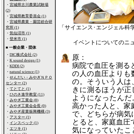
・
宮城県古川農業試験場
(2)
・
宮城県教育委員会 (1)
・
宮城県農業・園芸総合研
「サイエンス･エンジェル科
究所 (1)
・
気仙沼市 (1)
・
登米市 (1)
イベントについてのニ
■ 一般企業・団体
・
DIC株式会社 (2)
原：
・
K sound design (1)
病院で血圧を測る
・
KDDI (2)
・
natural science (1)
の人の血圧よりも
・
せんだい・みやぎＮＰＯ
の。そういう人は
センター (2)
きに測るほうが正
・
てとてと (1)
・
ひのき進学教室 (11)
ようになったんだ
・
みやぎ工業会 (8)
高かった人と、家
・
みやぎ工業会会長 (0)
・
みやぎ産業振興機構 (3)
で、どちらが病気
・
アスター (1)
とると、家庭血圧
・
インスペック (1)
・
エツキ (1)
気になっていたこ