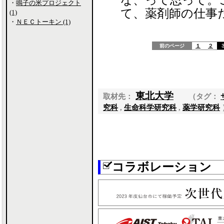
な、って思って。
・
鳴子の米プロジェクト
て、薬剤師の仕事
(1)
・
ＮＥＣトーキン (1)
前のページ
１
２
東北大学
取材先：
（タグ：
究科
,
生命科学研究科
,
薬学研究科
コラボレーション