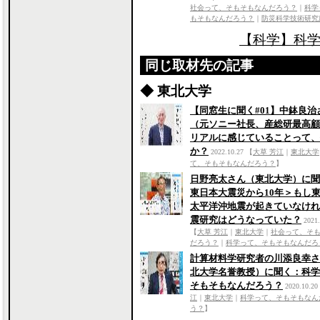
社会って、そもそもなんだろう？
｜
科学
もそもなんだろう？
｜
防災科学技術研究
【科学】科学
同じ取材先の記事
◆ 東北大学
【同窓生に聞く#01】中鉢良治
（元ソニー社長、産総研最高顧
リアルに感じていることって、
か？
2022.10.27
【
大草 芳江
｜
東北大学
て、そもそもなんだろう？
】
日野亮太さん（東北大学）に聞
東日本大震災から10年＞もし
太平洋沖地震が起きていなけれ
震研究はどうなっていた？
2021.
【
大草 芳江
｜
東北大学
｜
社会って、そ
だろう？
｜
科学って、そもそもなんだろ
計算材料学研究者の川添良幸さ
北大学名誉教授）に聞く：科学
そもそもなんだろう？
2020.10.20
江
｜
東北大学
｜
科学って、そもそもなん
う？
】