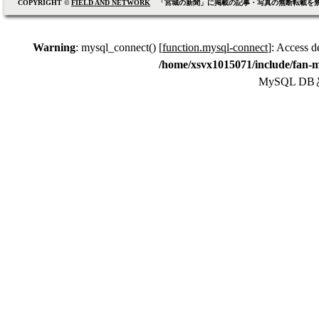
COPYRIGHT ©
FIELD AND NETWORK
「宮城の新聞」に掲載の記事・写真の無断転載を
Warning
: mysql_connect() [
function.mysql-connect
]: Access d
/home/xsvx1015071/include/fan-m
MySQL 