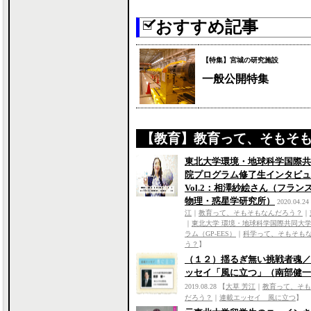
おすすめ記事
【特集】宮城の研究施設
一般公開特集
【教育】教育って、そもそ
東北大学環境・地球科学国際共
院プログラム修了生インタビュ
Vol.2：相澤紗絵さん（フランス
物理・惑星学研究所）
2020.04.24
江
｜
教育って、そもそもなんだろう？
｜
｜
東北大学 環境・地球科学国際共同大
ラム（GP-EES）
｜
科学って、そもそも
う？
】
（１２）揺るぎ無い挑戦者魂／
ッセイ「風に立つ」（南部健一
2019.08.28
【
大草 芳江
｜
教育って、そも
だろう？
｜
連載エッセイ 風に立つ
】