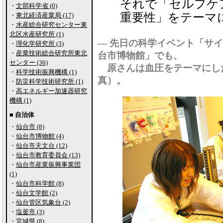
それで「セルフケ
・
文部科学省 (0)
重要性」をテーマ
・
東北経済産業局 (17)
・
水産総合研究センター東
北区水産研究所 (1)
― 先日の科学イベント「サ
・
理化学研究所 (3)
・
産業技術総合研究所東北
台市博物館」でも、
センター (36)
原さんは血圧をテーマにし
・
科学技術振興機構 (1)
真）。
・
防災科学技術研究所 (1)
・
高エネルギー加速器研究
機構 (1)
■ 自治体
・
仙台市 (8)
・
仙台市博物館 (4)
・
仙台市天文台 (12)
・
仙台市教育委員会 (13)
・
仙台市産業振興事業団
(1)
・
仙台市科学館 (8)
・
仙台文学館 (2)
・
仙台管区気象台 (2)
・
塩釜市 (3)
・
宮城県 (8)