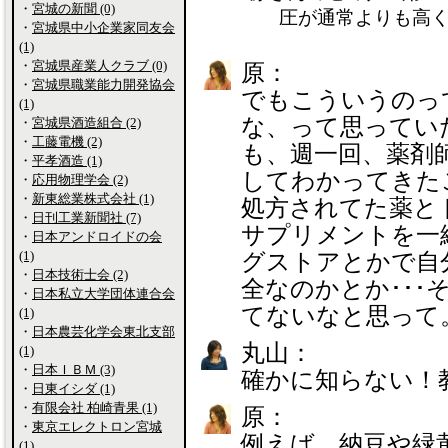
・
宮城の新聞 (0)
圧が通常よりも高
・
宮城県中小企業家同友会
(1)
・
宮城県産業人クラブ (0)
原：
・
宮城県職業能力開発協会
でもこういうのっ
(1)
な、って思ってい
・
宮城県酒造組合 (2)
・
工藤電機 (2)
も、週一回、薬剤
・
平孝酒造 (1)
してわかってきた
・
応用物理学会 (2)
・
新東総業株式会社 (1)
処方されてた薬と
・
日刊工業新聞社 (7)
サプリメントを一
・
日本アンドロイドの会
(1)
グストアとかで自
・
日本技術士会 (2)
全なのかとか･･
・
日本私立大学団体連合会
てないなと思って
(1)
・
日本農芸化学会東北支部
丸山：
(1)
・
日本ＩＢＭ (3)
確かに知らない！
・
日東イシダ (1)
・
有限会社 柏崎青果 (1)
原：
・
東京エレクトロン宮城
例えば、納豆や緑
(1)