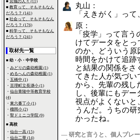
■
宮城の人々 (11)
丸山：
■
教育って、そもそもなん
「えきがく」って
だろう？ (141)
■
社会って、そもそもなん
原：
だろう？ (176)
■
科学って、そもそもなん
「疫学」って言う
だろう？ (241)
けてデータをとっ
のか、どういう原
取材先一覧
時間をかけて追跡
■ 幼・小・中学校
と結果の関係をさ
・
みどりの森幼稚園 (1)
・
めるへんの森幼稚園 (1)
てきた人が気づい
・
五橋中 (1)
から、先輩の残し
・
亘理町立長瀞小 (1)
・
仙台青陵中等教育学校
し、後輩にもデー
(4)
視点がよくないと
・
東六番丁小 (1)
うんだ。うちの研
・
榴岡小 (2)
・
聖ドミニコ学院 (9)
かったね。
■ 高校
・
仙台一高 (15)
― 研究と言うと、個人プレ
・
仙台二華 (14)