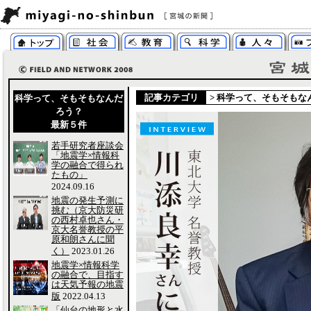
記事カテゴリ
>
科学って、そもそもな
科学って、そもそもなんだ
ろう？
最新５件
若手研究者座談会
「地震学×情報科
学の融合で得られ
たもの」
2024.09.16
地震の発生予測に
挑む（京大防災研
の西村卓也さん・
京大名誉教授の平
原和朗さんに聞
く）
2023.01.26
地震学×情報科学
の融合で、目指す
は天気予報の地震
版
2022.04.13
「仙台の地形と水