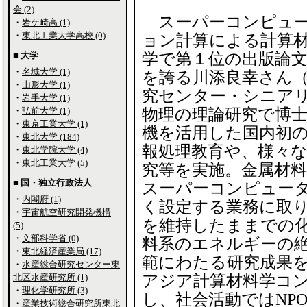
会 (2)
スーパーコンピュー
・
岩ケ崎高 (1)
・
東北工業大学高校 (0)
ョン計算による計算
■ 大学
学で第１位の出版論文数（
・
名城大学 (1)
を誇る川添良幸さん
・
山形大学 (1)
究センター・シニア
・
岩手大学 (1)
・
弘前大学 (1)
物理の理論研究で博
・
東京工業大学 (1)
機を活用した国内初
・
東北大学 (184)
報処理教育や、様々
・
東北学院大学 (4)
・
東北工業大学 (5)
究等を実施。金属材
■ 国・独立行政法人
スーパーコンピュー
・
内閣府 (1)
く設定する業務に取
・
宇宙航空研究開発機構
を維持したままでの
(5)
・
文部科学省 (0)
料系のエネルギーの
・
東北経済産業局 (17)
範にわたる研究成果
・
水産総合研究センター東
北区水産研究所 (1)
アジア計算材料学コ
・
理化学研究所 (3)
し、社会活動ではNP
・
産業技術総合研究所東北