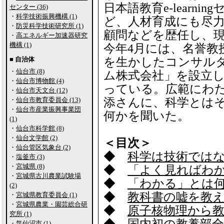
日本語教育e-learn
センター (36)
・
科学技術振興機構 (1)
ど、人材育成にも尽
・
防災科学技術研究所 (1)
顧問などを歴任し、
・
高エネルギー加速器研究
機構 (1)
今年4月には、名誉教
■ 自治体
を生かしたコンサル
・
仙台市 (8)
ム株式会社」を設立
・
仙台市博物館 (4)
っている。広範にわ
・
仙台市天文台 (12)
・
仙台市教育委員会 (13)
添さんに、科学とは
・
仙台市産業振興事業団
何かを聞いた。
(1)
・
仙台市科学館 (8)
・
仙台文学館 (2)
＜目次＞
・
仙台管区気象台 (2)
◆
科学は技術では
・
塩釜市 (3)
・
宮城県 (8)
◆
「よく見ればわ
・
宮城県古川農業試験場
◆
「わかる」とは
(2)
◆
教科書の嘘を教
・
宮城県教育委員会 (1)
・
宮城県農業・園芸総合研
◆
原子核物理から
究所 (1)
・
気仙沼市 (1)