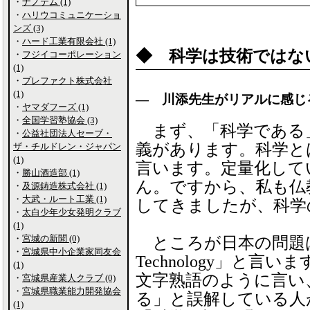
・
ナノテム (1)
・
ハリウコミュニケーショ
ンズ (3)
・
ハード工業有限会社 (1)
◆ 科学は技術ではな
・
フジイコーポレーション
(1)
・
プレファクト株式会社
(1)
― 川添先生がリアルに感じ
・
ヤマダフーズ (1)
・
全国学習塾協会 (3)
まず、「科学である
・
公益社団法人セーブ・
義があります。科学と
ザ・チルドレン・ジャパン
(1)
言います。定量化して
・
勝山酒造部 (1)
ん。ですから、私も仏
・
及源鋳造株式会社 (1)
・
大武・ルート工業 (1)
してきましたが、科学
・
太白少年少女発明クラブ
(1)
・
宮城の新聞 (0)
ところが日本の問題は、英
・
宮城県中小企業家同友会
Technology」と
(1)
文字熟語のように言い
・
宮城県産業人クラブ (0)
・
宮城県職業能力開発協会
る」と誤解している人
(1)