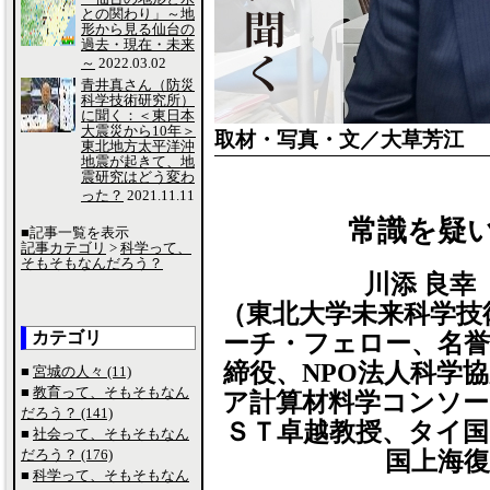
との関わり」～地
形から見る仙台の
過去・現在・未来
～
2022.03.02
青井真さん（防災
科学技術研究所）
に聞く：＜東日本
大震災から10年＞
取材・写真・文／大草芳江
東北地方太平洋沖
地震が起きて、地
震研究はどう変わ
った？
2021.11.11
常識を疑
■記事一覧を表示
記事カテゴリ
>
科学って、
そもそもなんだろう？
川添 良幸 Yo
（東北大学未来科学技
カテゴリ
ーチ・フェロー、名誉
締役、NPO法人科学
■
宮城の人々 (11)
■
教育って、そもそもなん
ア計算材料学コンソー
だろう？ (141)
ＳＴ卓越教授、タイ国
■
社会って、そもそもなん
だろう？ (176)
国上海復
■
科学って、そもそもなん