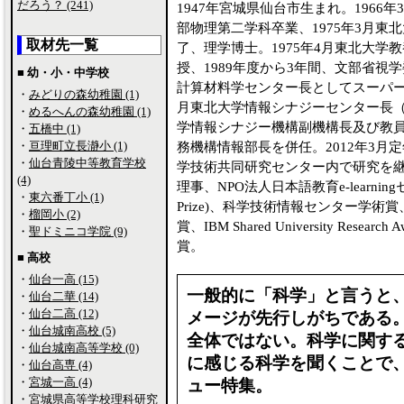
だろう？ (241)
1947年宮城県仙台市生まれ。1966
部物理第二学科卒業、1975年3月
取材先一覧
了、理学博士。1975年4月東北大学
授、1989年度から3年間、文部省視
■ 幼・小・中学校
計算材料学センター長としてスーパー
・
みどりの森幼稚園 (1)
月東北大学情報シナジーセンター長
・
めるへんの森幼稚園 (1)
学情報シナジー機構副機構長及び教
・
五橋中 (1)
・
亘理町立長瀞小 (1)
務機構情報部長を併任。2012年3
・
仙台青陵中等教育学校
学技術共同研究センター内で研究を
(4)
理事、NPO法人日本語教育e-learni
・
東六番丁小 (1)
Prize)、科学技術情報センター学術賞、Th
・
榴岡小 (2)
賞、IBM Shared University R
・
聖ドミニコ学院 (9)
賞。
■ 高校
・
仙台一高 (15)
一般的に「科学」と言うと
・
仙台二華 (14)
・
仙台二高 (12)
メージが先行しがちである
・
仙台城南高校 (5)
全体ではない。科学に関す
・
仙台城南高等学校 (0)
に感じる科学を聞くことで
・
仙台高専 (4)
・
宮城一高 (4)
ュー特集。
・
宮城県高等学校理科研究