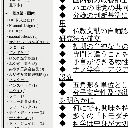
◆
国内初の教養部全
・
登米市 (1)
◆
ハエの味覚の共
■ 一般企業・団体
◆
分娩の判断基準
・
DIC株式会社 (2)
用
・
K sound design (1)
◆
仏教文献の自動
・
KDDI (2)
・
natural science (1)
研究法を確立
・
せんだい・みやぎＮＰＯ
◆
初期の単純なも
センター (2)
◆
専門と違うこと
・
てとてと (1)
・
ひのき進学教室 (11)
◆
予言ができる物
・
みやぎ工業会 (8)
◆
ナノ学会、アジ
・
みやぎ工業会会長 (0)
・
みやぎ産業振興機構 (3)
設立
・
アスター (1)
◆
五角形を単位と
・
インスペック (1)
・
エツキ (1)
◆
分子安定性及び磁
・
ソニー (3)
を明らかに
・
ソニー教育財団 (1)
◆
何にでも興味を
・
ソフトバンク (1)
・
ティ・ディ・シー (1)
◆
多くの「トモダ
・
デュナミス (1)
◆
科学は中身が大
・
ドットジェイピー (1)