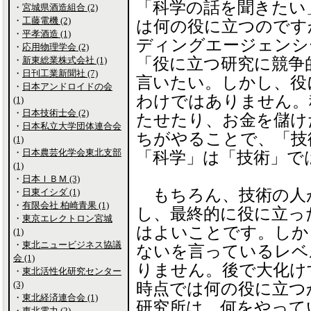
「科学の話を聞きたい
・
宮城県酒造組合 (2)
・
工藤電機 (2)
は何の役に立つのです
・
平孝酒造 (1)
ディングエージェンシ
・
応用物理学会 (2)
・
新東総業株式会社 (1)
「役に立つ研究に競争
・
日刊工業新聞社 (7)
言いたい。しかし、役
・
日本アンドロイドの会
わけではありません。
(1)
・
日本技術士会 (2)
たせたり、お金を儲け
・
日本私立大学団体連合会
ちがやることで、「技
(1)
・
日本農芸化学会東北支部
「科学」は「技術」で
(1)
・
日本ＩＢＭ (3)
もちろん、技術の人
・
日東イシダ (1)
・
有限会社 柏崎青果 (1)
し、最終的に役に立っ
・
東京エレクトロン宮城
はよいことです。しか
(1)
・
東北ニュービジネス協議
ないを言っているレベ
会 (1)
りません。後で大化け
・
東北活性化研究センター
(3)
時点では何の役に立つ
・
東北経済連合会 (1)
研究所は、何をやって
・
東北電力 (2)