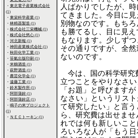
人ばかりでしたが、時
・
東北電子産業株式会社
(1)
てきました。今目に見
・
東栄科学産業 (1)
別物なのです。もちろ
・
林精器製造 (1)
・
株式会社三栄機械 (1)
も勝てるし、目に見え
・
株式会社悠心 (1)
もなります。少しずつ
・
河北新報 (1)
・
神田産業株式会社 (1)
その通りですが、全然
・
秋田化学工業 (1)
ないのです。
・
笹氣出版印刷 (1)
・
米鶴酒造 (1)
・
萩野酒造 (1)
今は、国の科学研究
・
農芸化学会 (1)
立つことをやりなさい
・
遠藤工業 (1)
・
鈴木製作所 (1)
「お題」と呼びますが
・
阿部蒲鉾 (1)
なさい」というリスト
・
阿部蒲鉾店 (1)
て研究したい」と言う
・
鳴子の米プロジェクト
(1)
ら、研究費は出せませ
・
ＮＥＣトーキン (1)
れでは何も新しいこと
ろいろな人が「もう日