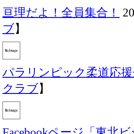
亘理だよ！全員集合！
20
ブ
】
パラリンピック柔道応援
クラブ
】
Facebookページ「東