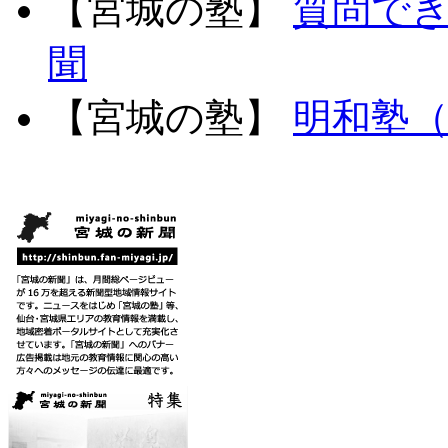
【宮城の塾】
質問で
聞
【宮城の塾】
明和塾