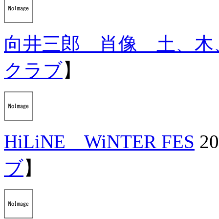
向井三郎 肖像 土、木
クラブ
】
HiLiNE WiNTER FES
20
ブ
】