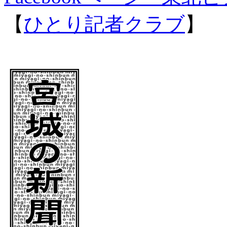
【
ひとり記者クラブ
】