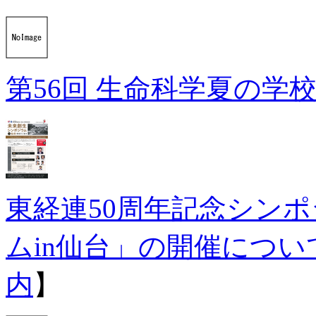
第56回 生命科学夏の学
東経連50周年記念シン
ムin仙台」の開催につい
内
】