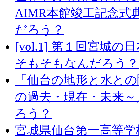
AIMR本館竣工記念
だろう？
[vol.1] 第１回宮
そもそもなんだろう？
「仙台の地形と水との
の過去・現在・未来～
ろう？
宮城県仙台第一高等学