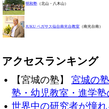
明和塾
（北山・八木山）
JUKU ペガサス仙台南光台教室
（南光台南）
アクセスランキング
【宮城の塾】
宮城の
塾・幼児教室・進学塾
世界中の研究者が憧れる