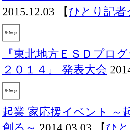
2015.12.03
【
ひとり記者
『東北地方ＥＳＤプログ
２０１４』 発表大会
201
起業 家応援イベント ～起
創る～
2014.03.03
【
ひと