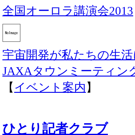
全国オーロラ講演会2013
宇宙開発が私たちの生活に
JAXAタウンミーティン
【
イベント案内
】
ひとり記者クラブ