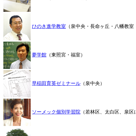
ひのき進学教室
（泉中央・長命ヶ丘・八幡教室
夢学館
（東照宮・福室）
早稲田育英ゼミナール
（泉中央）
ソーメック個別学習院
（若林区、太白区、泉区