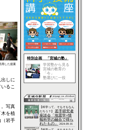
特別企画 「宮城の塾」
学習塾から見る
活用した提案
宮城の教育の
「今」
塾選びに一役
見出しに
ているこ
Ｈ。写真
【科学って、そもそもなん
若手研究者
だろう？】
「木を植
座談会「地震学×情
報科学の融合で得ら
山（岩手
れたもの」
2024.09.16
【科学って、そもそもなん