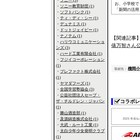
・
ソニー (3)
お、小学校で
・
ソニー教育財団 (1)
「新聞の活用
・
ソフトバンク (1)
・
ティ・ディ・シー (1)
・
デュナミス (1)
・
ドットジェイピー (1)
・
ナノテム (1)
【関連記事
・
ハリウコミュニケーショ
俵万智さん
ンズ (3)
・
ハード工業有限会社 (1)
・
フジイコーポレーション
(1)
榴岡小
取材先：
・
プレファクト株式会社
(1)
・
ヤマダフーズ (1)
・
全国学習塾協会 (3)
・
公益社団法人セーブ・
ザ・チルドレン・ジャパン
コラボレ
(1)
・
勝山酒造部 (1)
・
及源鋳造株式会社 (1)
・
大武・ルート工業 (1)
・
太白少年少女発明クラブ
(1)