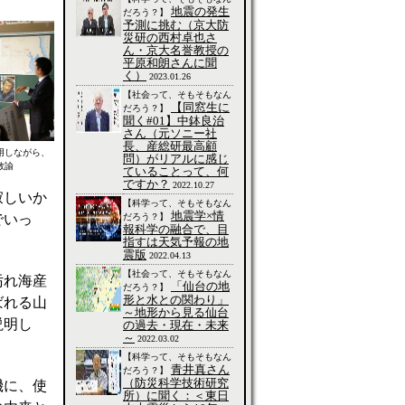
地震の発生
だろう？】
予測に挑む（京大防
災研の西村卓也さ
ん・京大名誉教授の
平原和朗さんに聞
く）
2023.01.26
【社会って、そもそもなん
【同窓生に
だろう？】
聞く#01】中鉢良治
さん（元ソニー社
長、産総研最高顧
用しながら、
問）がリアルに感じ
教諭
ていることって、何
ですか？
2022.10.27
寂しいか
【科学って、そもそもなん
地震学×情
だろう？】
でいっ
報科学の融合で、目
指すは天気予報の地
震版
2022.04.13
【社会って、そもそもなん
汚れ海産
「仙台の地
だろう？】
形と水との関わり」
ばれる山
～地形から見る仙台
説明し
の過去・現在・未来
～
2022.03.02
【科学って、そもそもなん
青井真さん
だろう？】
（防災科学技術研究
機に、使
所）に聞く：＜東日