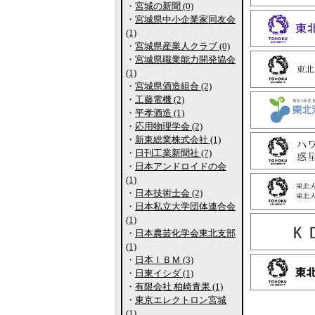
・
宮城の新聞 (0)
・
宮城県中小企業家同友会
(1)
・
宮城県産業人クラブ (0)
・
宮城県職業能力開発協会
(1)
・
宮城県酒造組合 (2)
・
工藤電機 (2)
・
平孝酒造 (1)
・
応用物理学会 (2)
・
新東総業株式会社 (1)
・
日刊工業新聞社 (7)
・
日本アンドロイドの会
(1)
・
日本技術士会 (2)
・
日本私立大学団体連合会
(1)
・
日本農芸化学会東北支部
(1)
・
日本ＩＢＭ (3)
・
日東イシダ (1)
・
有限会社 柏崎青果 (1)
・
東京エレクトロン宮城
(1)