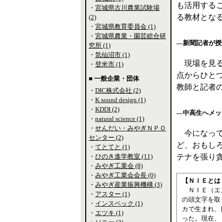
も活用する
・
宮城県古川農業試験場
る教材とな
(2)
・
宮城県教育委員会 (1)
・
宮城県農業・園芸総合研
―新聞記者が授
究所 (1)
・
気仙沼市 (1)
現場を見る
・
登米市 (1)
点からひと
■ 一般企業・団体
教師と記者
・
DIC株式会社 (2)
・
K sound design (1)
・
KDDI (2)
―中高生へメッ
・
natural science (1)
・
せんだい・みやぎＮＰＯ
今になって
センター (2)
ど、おもし
・
てとてと (1)
・
ひのき進学教室 (11)
テナを張り
・
みやぎ工業会 (8)
・
みやぎ工業会会長 (0)
【ＮＩＥとは
・
みやぎ産業振興機構 (3)
ＮＩＥ（エヌ・
・
アスター (1)
の頭文字を取
・
インスペック (1)
カで生まれ、
・
エツキ (1)
った。現在、