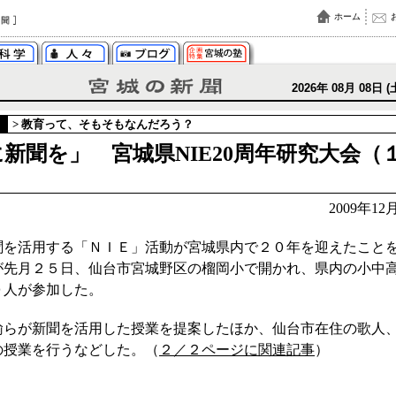
ホーム
2026年 08月 08日 (
>
教育って、そもそもなんだろう？
新聞を」 宮城県NIE20周年研究大会（
）
2009年1
を活用する「ＮＩＥ」活動が宮城県内で２０年を迎えたこと
が先月２５日、仙台市宮城野区の榴岡小で開かれ、県内の小中
０人が参加した。
らが新聞を活用した授業を提案したほか、仙台市在住の歌人
の授業を行うなどした。（
２／２ページに関連記事
）