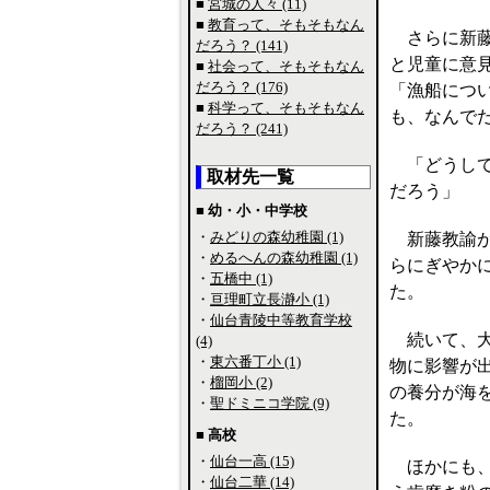
■
宮城の人々 (11)
■
教育って、そもそもなん
さらに新藤
だろう？ (141)
と児童に意
■
社会って、そもそもなん
だろう？ (176)
「漁船につ
■
科学って、そもそもなん
も、なんで
だろう？ (241)
「どうして
取材先一覧
だろう」
■ 幼・小・中学校
・
みどりの森幼稚園 (1)
新藤教諭が
・
めるへんの森幼稚園 (1)
らにぎやか
・
五橋中 (1)
た。
・
亘理町立長瀞小 (1)
・
仙台青陵中等教育学校
続いて、大
(4)
・
東六番丁小 (1)
物に影響が
・
榴岡小 (2)
の養分が海
・
聖ドミニコ学院 (9)
た。
■ 高校
・
仙台一高 (15)
ほかにも、
・
仙台二華 (14)