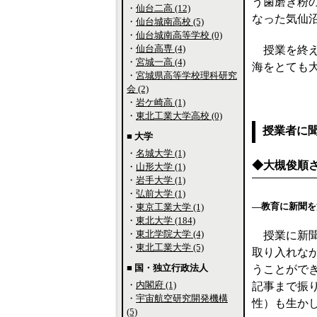
う歯磨き粉
・
仙台二高 (12)
なった気仙
・
仙台城南高校 (5)
・
仙台城南高等学校 (0)
・
仙台高専 (4)
授業を終え
・
宮城一高 (4)
海をとても
・
宮城県高等学校理科研究
会 (2)
・
岩ケ崎高 (1)
・
東北工業大学高校 (0)
授業者に
■ 大学
・
名城大学 (1)
◆大槻俊順
・
山形大学 (1)
・
岩手大学 (1)
・
弘前大学 (1)
―教育に新聞を
・
東京工業大学 (1)
・
東北大学 (184)
・
東北学院大学 (4)
授業に新聞
・
東北工業大学 (5)
取り入れな
■ 国・独立行政法人
うことがで
・
内閣府 (1)
記事まで振
・
宇宙航空研究開発機構
性）も生か
(5)