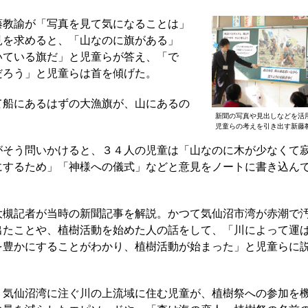
教諭が「写真を見て気になることは」
見を求めると、「山なのに旗がある」
いている旗だ」と児童らが答え、「で
だろう」と児童らは首を傾げた。
船にあるはずの大漁旗が、山にあるの
新聞の写真や見出しなどを活
児童らの考えを引き出す新藤
そう問いかけると、３４人の児童は「山なのに木が少なくて
にするため」「神様への儀式」などと意見をノートに書き込ん
槻記者が当時の新聞記事を解説。かつて気仙沼市湾が赤潮で
出たことや、植樹活動を始めた人の話をして、「川によって運
を豊かにすることがわかり、植樹活動が始まった」と児童らに
気仙沼湾に注ぐ川の上流域に住む児童が、植樹祭への参加を