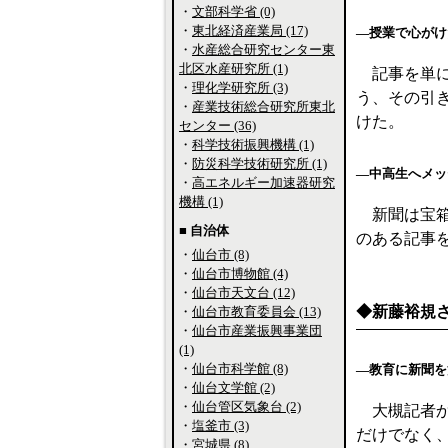
・
文部科学省 (0)
・
東北経済産業局 (17)
―授業で心がけ
・
水産総合研究センター東
北区水産研究所 (1)
記事を単に
・
理化学研究所 (3)
う、その引
・
産業技術総合研究所東北
けた。
センター (36)
・
科学技術振興機構 (1)
・
防災科学技術研究所 (1)
―中高生へメッ
・
高エネルギー加速器研究
機構 (1)
新聞は宝箱
■ 自治体
のある記事
・
仙台市 (8)
・
仙台市博物館 (4)
・
仙台市天文台 (12)
◆新藤裕規
・
仙台市教育委員会 (13)
・
仙台市産業振興事業団
(1)
・
仙台市科学館 (8)
―教育に新聞を
・
仙台文学館 (2)
・
仙台管区気象台 (2)
大槻記者か
・
塩釜市 (3)
だけでなく
・
宮城県 (8)