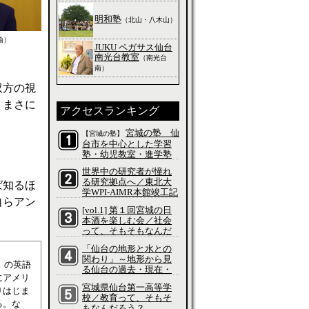
明和塾
（北山・八木山）
諭）
JUKU ペガサス仙台
南光台教室
（南光台
南）
双方の視
。まさに
アクセスランキング
宮城の塾 仙
【宮城の塾】
台市を中心とした学習
塾・幼児教室・進学塾
の特集
世界中の研究者が憧れ
る研究拠点へ／東北大
ば知るほ
学WPI-AIMR本館竣工記
自らアン
念式典／科学って、そ
[vol.1] 第１回宮城の日
もそもなんだろう？
本酒を楽しむ会／社会
って、そもそもなんだ
ろう？
「仙台の地形と水との
関わり」～地形から見
）」の英語
る仙台の過去・現在・
にアメリ
未来～／社会って、そ
宮城県仙台第一高等学
もそもなんだろう？
りはじま
校／教育って、そもそ
る。な
もなんだろう？