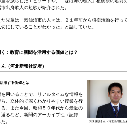
の量を減らしたエピソードや、「森は海の恋人」植樹祭の名前
沼市出身歌人の短歌が紹介された。
た児童は「気仙沼市の人々は、２１年前から植樹活動を行っ
大切にしていることがわかった」と話していた。
聞く：教育に新聞を活用する価値とは？
さん（河北新報社記者）
活用する価値とは
を用いることで、リアルタイムな情報を
がら、立体的で深くわかりやすい授業を行
きる。また今回、昭和５０年代から最近の
り返るなど、新聞のアーカイブ性（記録
した。
大槻俊順さん（河北新報社記