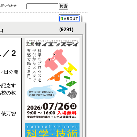
お問い合わせ
(9291)
土)
１／２
2月4日公開
を記念す
高校の教
、俵万智