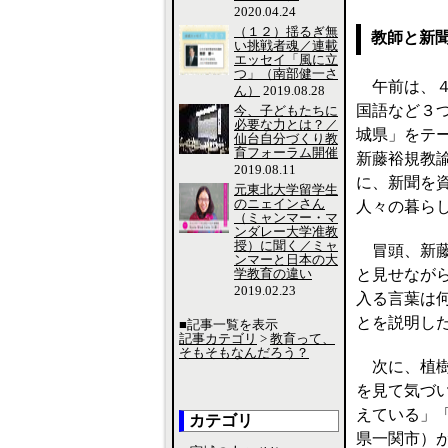
2020.04.24
（１２）揺るぎ無
教師と新
い挑戦者魂／連載
エッセイ「風に立
つ」（南部健一さ
午前は、４
ん）
2019.08.28
国語など３
今、子どもたちに
必要な力とは？／
城県」をテ
仙台自分づくり教
育フォーラム開催
新藤裕規教
2019.08.11
に、新聞を
元東北大学留学生
のニェインさん
人々の暮ら
（ミャンマー・マ
ンダレー大学准教
授）に聞く／ミャ
冒頭、新藤
ンマーと日本の大
学教育の違い
と見せなが
2019.02.23
入る言葉は
とを説明し
■記事一覧を表示
記事カテゴリ
>
教育って、
そもそもなんだろう？
次に、植樹
を見て気づ
えている」
カテゴリ
県一関市）