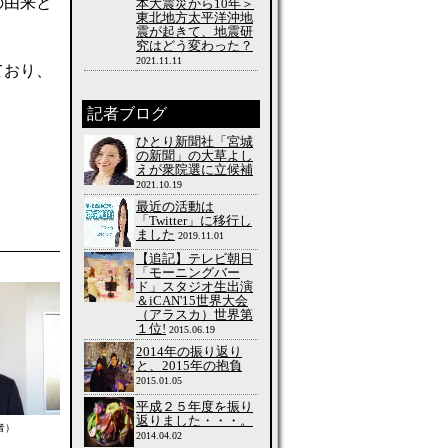
の由来と
本大震災から10年＞
東北地方太平洋沖地
震が起きて、地震研
究はどう変わった？
2021.11.11
ており、
記者ブログ
ひとり新聞社「宮城
の新聞」の大草よし
えが衆院選に立候補
2021.10.19
最近の活動は
「Twitter」に移行し
ました
2019.11.01
【追記】テレビ朝日
「モーニングバー
ド」スタジオ生出演
＆iCAN'15世界大会
（アラスカ）世界第
１位!
2015.06.19
2014年の振り返り
と、2015年の抱負
2015.01.05
平成２５年度を振り
返りました・・・。
者）
2014.04.02