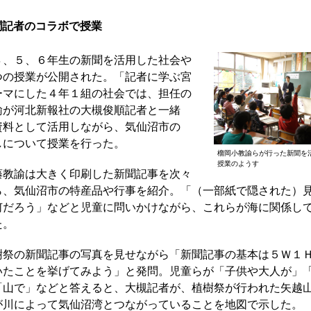
聞記者のコラボで授業
、５、６年生の新聞を活用した社会や
つの授業が公開された。「記者に学ぶ宮
ーマにした４年１組の社会では、担任の
諭が河北新報社の大槻俊順記者と一緒
資料として活用しながら、気仙沼市の
しについて授業を行った。
榴岡小教諭らが行った新聞を
授業のようす
教諭は大きく印刷した新聞記事を次々
ら、気仙沼市の特産品や行事を紹介。「（一部紙で隠された）
何だろう」などと児童に問いかけながら、これらが海に関係し
た。
祭の新聞記事の写真を見せながら「新聞記事の基本は５Ｗ１
いたことを挙げてみよう」と発問。児童らが「子供や大人が」
「山で」などと答えると、大槻記者が、植樹祭が行われた矢越
が川によって気仙沼湾とつながっていることを地図で示した。