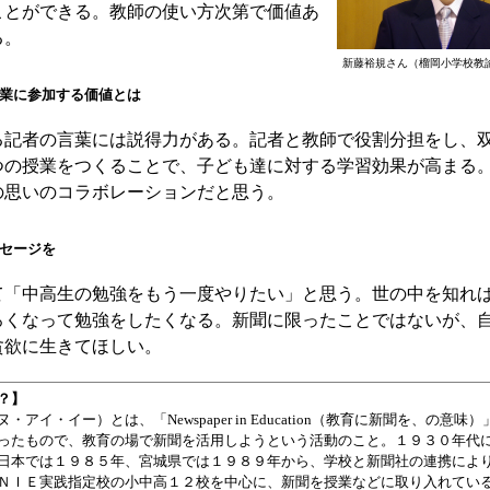
ことができる。教師の使い方次第で価値あ
る。
新藤裕規さん（榴岡小学校教
業に参加する価値とは
記者の言葉には説得力がある。記者と教師で役割分担をし、
つの授業をつくることで、子ども達に対する学習効果が高まる
の思いのコラボレーションだと思う。
セージを
「中高生の勉強をもう一度やりたい」と思う。世の中を知れ
ろくなって勉強をしたくなる。新聞に限ったことではないが、
貪欲に生きてほしい。
？】
アイ・イー）とは、「Newspaper in Education（教育に新聞を、の意味
ったもので、教育の場で新聞を活用しようという活動のこと。１９３０年代
日本では１９８５年、宮城県では１９８９年から、学校と新聞社の連携によ
ＮＩＥ実践指定校の小中高１２校を中心に、新聞を授業などに取り入れてい