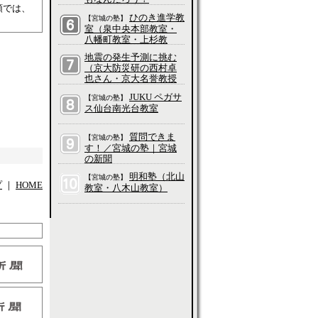
領では、
ひのき進学教
【宮城の塾】
室（泉中央本部教室・
八幡町教室・上杉教
室・五橋教室・長町教
地震の発生予測に挑む
室・愛子教室・吉成教
（京大防災研の西村卓
室・大和町教室、他）
也さん・京大名誉教授
の平原和朗さんに聞
JUKU ペガサ
【宮城の塾】
く）／科学って、そも
ス仙台南光台教室
そもなんだろう？
質問できま
【宮城の塾】
す！／宮城の塾｜宮城
の新聞
明和塾（北山
【宮城の塾】
プ
｜
HOME
教室・八木山教室）