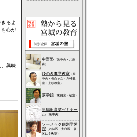
できるよ
とを心が
中野塾
（泉中央・北高
森）
れ、興味
ひのき進学教室
（泉
中央・長命ヶ丘・八幡教
室・上杉教室）
夢学館
（東照宮・福室）
早稲田育英ゼミナー
ル
（泉中央）
ソーメック個別学習
院
（若林区、太白区、泉
区に６教室）