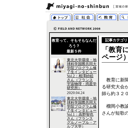
記事カテゴリ
教育って、そもそもなんだ
ろう？
「教育に
最新５件
ページ
東北大学環境・地
球科学国際共同大
学院プログラム修
了生インタビュー
Vol.2：相澤紗絵
教育に新聞
さん（フランス
宇宙物理・惑星学
る研究大会
研究所）
2020.04.24
師ら約３２
東北大学環境・地
球科学国際共同大
榴岡小教諭
学院プログラム修
了生インタビュー
さんが短歌
Vol.1：高野智也
さん（フランス
グルノーブル・ア
ルプ大学）