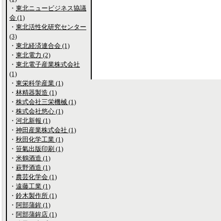
・
東北ニュービジネス協議
会 (1)
・
東北活性化研究センター
(3)
・
東北経済連合会 (1)
・
東北電力 (2)
・
東北電子産業株式会社
(1)
・
東栄科学産業 (1)
・
林精器製造 (1)
・
株式会社三栄機械 (1)
・
株式会社悠心 (1)
・
河北新報 (1)
・
神田産業株式会社 (1)
・
秋田化学工業 (1)
・
笹氣出版印刷 (1)
・
米鶴酒造 (1)
・
萩野酒造 (1)
・
農芸化学会 (1)
・
遠藤工業 (1)
・
鈴木製作所 (1)
・
阿部蒲鉾 (1)
・
阿部蒲鉾店 (1)