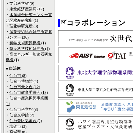
・
文部科学省 (0)
・
東北経済産業局 (17)
・
水産総合研究センター東
北区水産研究所 (1)
コラボレーション
・
理化学研究所 (3)
・
産業技術総合研究所東北
センター (36)
・
科学技術振興機構 (1)
・
防災科学技術研究所 (1)
・
高エネルギー加速器研究
機構 (1)
■ 自治体
・
仙台市 (8)
・
仙台市博物館 (4)
・
仙台市天文台 (12)
・
仙台市教育委員会 (13)
・
仙台市産業振興事業団
(1)
・
仙台市科学館 (8)
・
仙台文学館 (2)
・
仙台管区気象台 (2)
・
塩釜市 (3)
・
宮城県 (8)