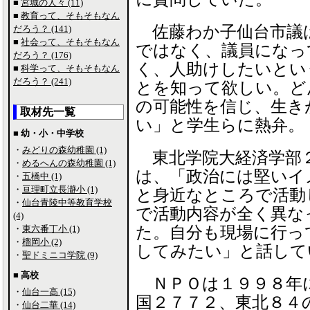
■
宮城の人々 (11)
■
教育って、そもそもなん
佐藤わか子仙台市議
だろう？ (141)
■
社会って、そもそもなん
ではなく、議員になっ
だろう？ (176)
く、人助けしたいとい
■
科学って、そもそもなん
だろう？ (241)
とを知って欲しい。ど
の可能性を信じ、生き
取材先一覧
い」と学生らに熱弁。
■ 幼・小・中学校
・
みどりの森幼稚園 (1)
東北学院大経済学部
・
めるへんの森幼稚園 (1)
は、「政治には堅いイ
・
五橋中 (1)
・
亘理町立長瀞小 (1)
と身近なところで活動
・
仙台青陵中等教育学校
で活動内容が全く異な
(4)
・
東六番丁小 (1)
た。自分も現場に行っ
・
榴岡小 (2)
してみたい」と話して
・
聖ドミニコ学院 (9)
■ 高校
ＮＰＯは１９９８年
・
仙台一高 (15)
国２７７２、東北８４
・
仙台二華 (14)