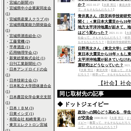
・
宮城の新聞 (0)
か？
2022.10.27
【
大草 芳江
｜
東北大学
・
宮城県中小企業家同友会
て、そもそもなんだろう？
】
(1)
青井真さん（防災科学技術研究
・
宮城県産業人クラブ (0)
聞く：＜東日本大震災から10
・
宮城県職業能力開発協会
地方太平洋沖地震が起きて、地
(1)
はどう変わった？
2021.11.11
【
大
・
宮城県酒造組合 (2)
社会って、そもそもなんだろう？
｜
科学
・
工藤電機 (2)
もそもなんだろう？
｜
防災科学技術研究
・
平孝酒造 (1)
日野亮太さん（東北大学）に聞
・
応用物理学会 (2)
東日本大震災から10年＞もし
・
新東総業株式会社 (1)
太平洋沖地震が起きていなけれ
・
日刊工業新聞社 (7)
震研究はどうなっていた？
2021.
・
日本アンドロイドの会
【
大草 芳江
｜
東北大学
｜
社会って、そ
(1)
だろう？
｜
科学って、そもそもなんだろ
・
日本技術士会 (2)
【社会】社会
・
日本私立大学団体連合会
(1)
同じ取材先の記事
・
日本農芸化学会東北支部
(1)
◆ ドットジェイピー
・
日本ＩＢＭ (3)
政治への関心どう高める 学生
・
日東イシダ (1)
が交流会
2008.06.02
【
大草 芳江
｜
ド
・
有限会社 柏崎青果 (1)
イピー
｜
教育って、そもそもなんだろう
・
東京エレクトロン宮城
って、そもそもなんだろう？
】
(1)