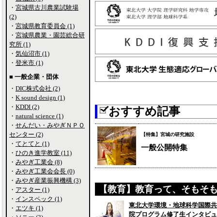
・
宮城県古川農業試験場
(2)
・
宮城県教育委員会 (1)
・
宮城県農業・園芸総合研
究所 (1)
・
気仙沼市 (1)
・
登米市 (1)
■ 一般企業・団体
・
DIC株式会社 (2)
・
K sound design (1)
・
KDDI (2)
おすすめ記事
・
natural science (1)
・
せんだい・みやぎＮＰＯ
センター (2)
【特集】宮城の研究施設
・
てとてと (1)
一般公開特集
・
ひのき進学教室 (11)
・
みやぎ工業会 (8)
・
みやぎ工業会会長 (0)
・
みやぎ産業振興機構 (3)
【教育】教育って、そもそ
・
アスター (1)
・
インスペック (1)
東北大学環境・地球科学国際共
・
エツキ (1)
院プログラム修了生インタビュ