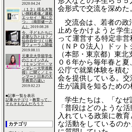
形大などの学生ら５５
2020.04.24
会形式で交流を深めた
（１２）揺るぎ無
い挑戦者魂／連載
エッセイ「風に立
交流会は、若者の政
つ」（南部健一さ
ん）
2019.08.28
止めをかけようと学生
今、子どもたちに
必要な力とは？／
って運営する特定非営
仙台自分づくり教
（ＮＰＯ法人）ドット
育フォーラム開催
2019.08.11
（本部・東京都）東北
元東北大学留学生
のニェインさん
０６年から毎年春と夏
（ミャンマー・マ
ンダレー大学准教
公庁で就業体験を積む
授）に聞く／ミャ
ンマーと日本の大
会を提供している。交
学教育の違い
生が議員を知るための
2019.02.23
■記事一覧を表示
学生たちは、「なぜ
記事カテゴリ
>
教育って、
そもそもなんだろう？
「普段はどのような活
入れている政策に教育
な活動をしているのか
カテゴリ
に質問していた。