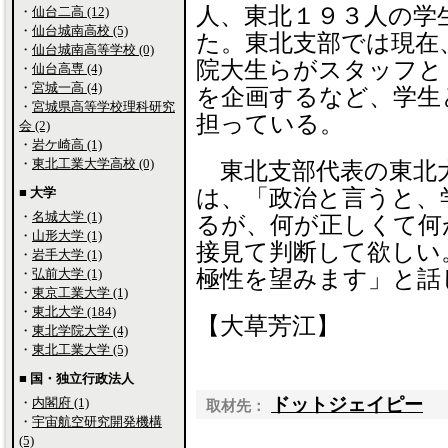
人、東北１９３人の学
・
仙台二高 (12)
・
仙台城南高校 (5)
た。東北支部では現在
・
仙台城南高等学校 (0)
院大生らがスタッフと
・
仙台高専 (4)
・
宮城一高 (4)
を企画するなど、学生
・
宮城県高等学校理科研究
担っている。
会 (2)
・
岩ケ崎高 (1)
・
東北工業大学高校 (0)
東北支部代表の東北
■ 大学
は、「政治と言うと、
・
名城大学 (1)
るが、何が正しくて何
・
山形大学 (1)
接見て判断して欲しい
・
岩手大学 (1)
・
弘前大学 (1)
極性を望みます」と話
・
東京工業大学 (1)
・
東北大学 (184)
【大草芳江】
・
東北学院大学 (4)
・
東北工業大学 (5)
■ 国・独立行政法人
ドットジェイピー
・
内閣府 (1)
取材先：
・
宇宙航空研究開発機構
(5)