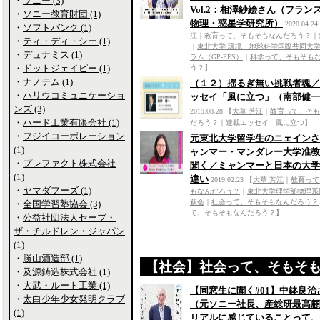
・
ソニー (3)
Vol.2：相澤紗絵さん（フランス
・
ソニー教育財団 (1)
物理・惑星学研究所）
2020.04.24
・
ソフトバンク (1)
江
｜
教育って、そもそもなんだろう？
｜
・
ティ・ディ・シー (1)
｜
東北大学 環境・地球科学国際共同大
・
デュナミス (1)
ラム（GP-EES）
｜
科学って、そもそも
・
ドットジェイピー (1)
う？
】
・
ナノテム (1)
（１２）揺るぎ無い挑戦者魂／
・
ハリウコミュニケーショ
ッセイ「風に立つ」（南部健一
ンズ (3)
2019.08.28
【
大草 芳江
｜
教育って、そも
・
ハード工業有限会社 (1)
だろう？
｜
連載エッセイ 風に立つ
】
・
フジイコーポレーション
元東北大学留学生のニェインさ
(1)
ャンマー・マンダレー大学准教
・
プレファクト株式会社
聞く／ミャンマーと日本の大学
(1)
違い
2019.02.23
【
大草 芳江
｜
教育って
・
ヤマダフーズ (1)
もなんだろう？
｜
東北大学理学部物理系
萩会
｜
社会って、そもそもなんだろう？
・
全国学習塾協会 (3)
て、そもそもなんだろう？
】
・
公益社団法人セーブ・
ザ・チルドレン・ジャパン
(1)
・
勝山酒造部 (1)
【社会】社会って、そもそ
・
及源鋳造株式会社 (1)
・
大武・ルート工業 (1)
【同窓生に聞く#01】中鉢良治
・
太白少年少女発明クラブ
（元ソニー社長、産総研最高顧
(1)
リアルに感じていることって、