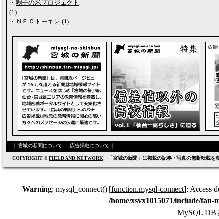
・
鳴子の米プロジェクト
(1)
・
ＮＥＣトーキン (1)
｜
宮城の新聞について
｜
広告掲載について
｜
COPYRIGHT ©
FIELD AND NETWORK
「宮城の新聞」に掲載の記事・写真の無断転載を
Warning
: mysql_connect() [
function.mysql-connect
]: Access d
/home/xsvx1015071/include/fan-m
MySQL 