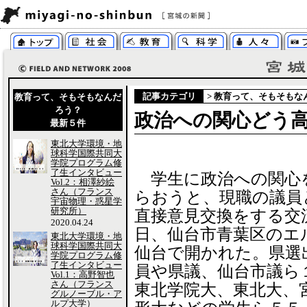
記事カテゴリ
>
教育って、そもそもな
教育って、そもそもなんだ
ろう？
政治への関心どう
最新５件
東北大学環境・地
球科学国際共同大
学院プログラム修
了生インタビュー
学生に政治への関心
Vol.2：相澤紗絵
さん（フランス
らおうと、現職の議員
宇宙物理・惑星学
研究所）
直接意見交換をする交
2020.04.24
日、仙台市青葉区のエ
東北大学環境・地
球科学国際共同大
仙台で開かれた。県選
学院プログラム修
了生インタビュー
員や県議、仙台市議ら
Vol.1：高野智也
さん（フランス
東北学院大、東北大、
グルノーブル・ア
ルプ大学）