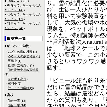
■
宮城の人々 (11)
り。雪の結晶化に必要
■
教育って、そもそもなん
び、生徒一人ひとりが
だろう？ (141)
■
社会って、そもそもなん
料を用いて実験装置を
だろう？ (176)
して、大気の循環や水
■
科学って、そもそもなん
現象を、ペットボトル
だろう？ (241)
ラムだ。特別講師を務め
取材先一覧
非営利活動法人natural
■ 幼・小・中学校
は、「地球スケールで
・
みどりの森幼稚園 (1)
少ない要素で、この小
・
めるへんの森幼稚園 (1)
きるというワクワク感
・
五橋中 (1)
・
亘理町立長瀞小 (1)
話す。
・
仙台青陵中等教育学校
(4)
・
東六番丁小 (1)
「ビニール紐も釣り糸
・
榴岡小 (2)
だけに雪の結晶ができ
・
聖ドミニコ学院 (9)
たら、結晶は最後どん
■ 高校
からの質問もあり、「
・
仙台一高 (15)
任の問いかけに全員が
・
仙台二華 (14)