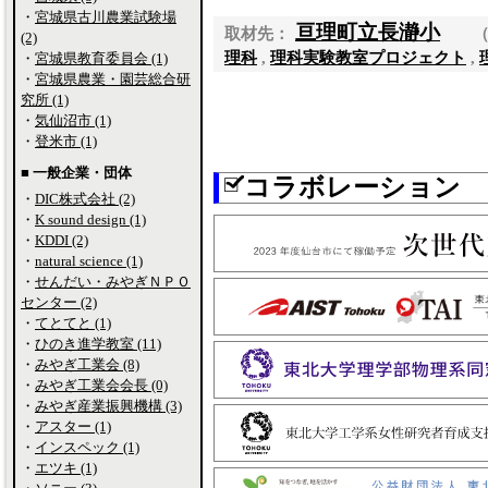
・
宮城県古川農業試験場
亘理町立長瀞小
取材先：
(2)
理科
,
理科実験教室プロジェクト
,
・
宮城県教育委員会 (1)
・
宮城県農業・園芸総合研
究所 (1)
・
気仙沼市 (1)
・
登米市 (1)
■ 一般企業・団体
コラボレーション
・
DIC株式会社 (2)
・
K sound design (1)
・
KDDI (2)
・
natural science (1)
・
せんだい・みやぎＮＰＯ
センター (2)
・
てとてと (1)
・
ひのき進学教室 (11)
・
みやぎ工業会 (8)
・
みやぎ工業会会長 (0)
・
みやぎ産業振興機構 (3)
・
アスター (1)
・
インスペック (1)
・
エツキ (1)