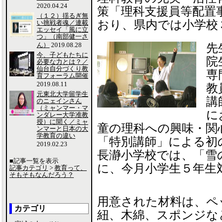
2020.04.24
策「理科支援員等配置
（１２）揺るぎ無
おり、県内では小学校
い挑戦者魂／連載
エッセイ「風に立
つ」（南部健一さ
ん）
2019.08.28
先
今、子どもたちに
院
必要な力とは？／
仙台自分づくり教
専
育フォーラム開催
2019.08.11
教
元東北大学留学生
講
のニェインさん
（ミャンマー・マ
に
ンダレー大学准教
授）に聞く／ミャ
童の理科への興味・関
ンマーと日本の大
学教育の違い
「特別講師」による初
2019.02.23
長瀞小学校では、「雪
■記事一覧を表示
に、今月小学生５年生
記事カテゴリ
>
教育って、
そもそもなんだろう？
用意された材料は、ペ
カテゴリ
紐、木綿、スポンジな