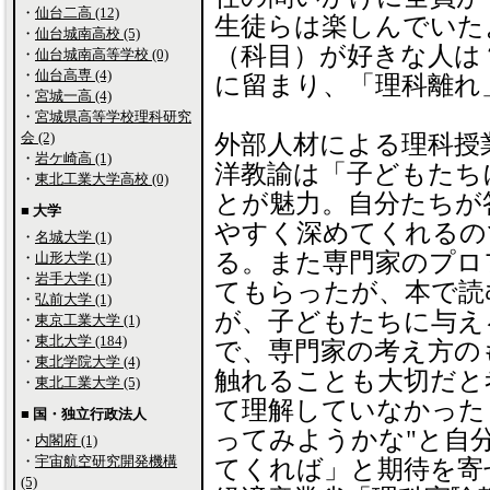
・
仙台二高 (12)
生徒らは楽しんでいた
・
仙台城南高校 (5)
（科目）が好きな人は
・
仙台城南高等学校 (0)
・
仙台高専 (4)
に留まり、「理科離れ
・
宮城一高 (4)
・
宮城県高等学校理科研究
会 (2)
外部人材による理科授
・
岩ケ崎高 (1)
洋教諭は「子どもたち
・
東北工業大学高校 (0)
とが魅力。自分たちが
■ 大学
やすく深めてくれるの
・
名城大学 (1)
る。また専門家のプロ
・
山形大学 (1)
・
岩手大学 (1)
てもらったが、本で読
・
弘前大学 (1)
が、子どもたちに与え
・
東京工業大学 (1)
・
東北大学 (184)
で、専門家の考え方の
・
東北学院大学 (4)
触れることも大切だと
・
東北工業大学 (5)
て理解していなかった
■ 国・独立行政法人
ってみようかな"と自
・
内閣府 (1)
・
宇宙航空研究開発機構
てくれば」と期待を寄
(5)