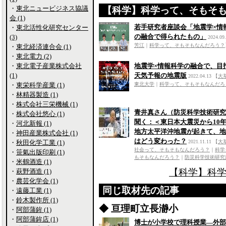
・
東北ニュービジネス協議
【科学】科学って、そもそ
会 (1)
若手研究者座談会「地震学×情
・
東北活性化研究センター
の融合で得られたもの」
(3)
2024.09
芳江
｜
科学って、そもそもなんだろう？
・
東北経済連合会 (1)
・
東北電力 (2)
地震学×情報科学の融合で、目
・
東北電子産業株式会社
天気予報の地震版
(1)
2022.04.13
【
大
東北大学
｜
科学って、そもそもなんだろ
・
東栄科学産業 (1)
・
林精器製造 (1)
・
株式会社三栄機械 (1)
青井真さん（防災科学技術研究
・
株式会社悠心 (1)
聞く：＜東日本大震災から10
・
河北新報 (1)
地方太平洋沖地震が起きて、地
・
神田産業株式会社 (1)
はどう変わった？
2021.11.11
【
大
・
秋田化学工業 (1)
社会って、そもそもなんだろう？
｜
科学
・
笹氣出版印刷 (1)
もそもなんだろう？
｜
防災科学技術研究
・
米鶴酒造 (1)
【科学】科学
・
萩野酒造 (1)
・
農芸化学会 (1)
同じ取材先の記事
・
遠藤工業 (1)
・
鈴木製作所 (1)
◆ 亘理町立長瀞小
・
阿部蒲鉾 (1)
・
阿部蒲鉾店 (1)
博士が小学校で理科授業―外部