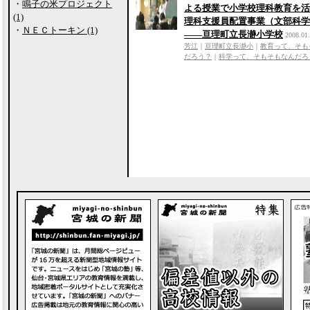
・
鳴子の米プロジェクト
よる授業で小学校理科教育を
(1)
理科支援員配置事業（文部科学
・
ＮＥＣトーキン (1)
――亘理町立長瀞小学校
2008.01
芳江
｜
亘理町立長瀞小
｜
教育って、そも
だろう？
｜
科学って、そもそもなんだろ