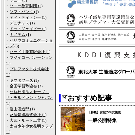
・
ソニー (3)
・
ソニー教育財団 (1)
・
ソフトバンク (1)
・
ティ・ディ・シー (1)
・
デュナミス (1)
・
ドットジェイピー (1)
・
ナノテム (1)
・
ハリウコミュニケーショ
ンズ (3)
・
ハード工業有限会社 (1)
・
フジイコーポレーション
(1)
・
プレファクト株式会社
(1)
・
ヤマダフーズ (1)
・
全国学習塾協会 (3)
・
公益社団法人セーブ・
おすすめ記事
ザ・チルドレン・ジャパン
(1)
・
勝山酒造部 (1)
【特集】宮城の研究施設
・
及源鋳造株式会社 (1)
一般公開特集
・
大武・ルート工業 (1)
・
太白少年少女発明クラブ
(1)