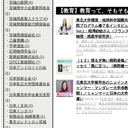
・
宮城の新聞 (0)
・
宮城県中小企業家同友会
【教育】教育って、そもそ
(1)
・
宮城県産業人クラブ (0)
東北大学環境・地球科学国際共
・
宮城県職業能力開発協会
院プログラム修了生インタビュ
(1)
Vol.2：相澤紗絵さん（フランス
・
宮城県酒造組合 (2)
物理・惑星学研究所）
2020.04.24
・
工藤電機 (2)
江
｜
教育って、そもそもなんだろう？
｜
・
平孝酒造 (1)
｜
東北大学 環境・地球科学国際共同大
ラム（GP-EES）
｜
科学って、そもそも
・
応用物理学会 (2)
う？
】
・
新東総業株式会社 (1)
（１２）揺るぎ無い挑戦者魂／
・
日刊工業新聞社 (7)
ッセイ「風に立つ」（南部健一
・
日本アンドロイドの会
2019.08.28
【
大草 芳江
｜
教育って、そも
(1)
だろう？
｜
連載エッセイ 風に立つ
】
・
日本技術士会 (2)
元東北大学留学生のニェインさ
・
日本私立大学団体連合会
ャンマー・マンダレー大学准教
(1)
聞く／ミャンマーと日本の大学
・
日本農芸化学会東北支部
違い
2019.02.23
【
大草 芳江
｜
教育って
(1)
もなんだろう？
｜
東北大学理学部物理系
・
日本ＩＢＭ (3)
萩会
｜
社会って、そもそもなんだろう？
・
日東イシダ (1)
て、そもそもなんだろう？
】
・
有限会社 柏崎青果 (1)
・
東京エレクトロン宮城
(1)