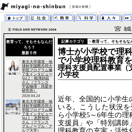
記事カテゴリ
>
教育って、そもそもな
教育って、そもそもなんだ
ろう？
博士が小学校で理科
最新５件
で小学校理科教育
東北大学環境・地
球科学国際共同大
理科支援員配置事業（
学院プログラム修
小学校
了生インタビュー
Vol.2：相澤紗絵
さん（フランス
宇宙物理・惑星学
研究所）
2020.04.24
近年、全国的に小学生
東北大学環境・地
いる。こうした状況を受
球科学国際共同大
学院プログラム修
ら小学校5～6年生の
了生インタビュー
Vol.1：高野智也
支援員」や「特別講師
さん（フランス
グルノーブル・ア
理科教育の充実・活性
ルプ大学）