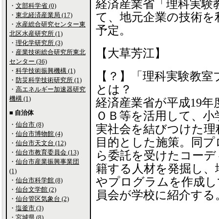
経済産業省「理科実験
・
文部科学省 (0)
て、地元企業の技術を
・
東北経済産業局 (17)
・
水産総合研究センター東
予定。
北区水産研究所 (1)
・
理化学研究所 (3)
【大草芳江】
・
産業技術総合研究所東北
センター (36)
・
科学技術振興機構 (1)
【？】「理科実験教室
・
防災科学技術研究所 (1)
とは？
・
高エネルギー加速器研究
機構 (1)
経済産業省が平成19
■ 自治体
ＯＢ等を活用して、小
・
仙台市 (8)
実社会を結びつけた理
・
仙台市博物館 (4)
目的とした施策。同プ
・
仙台市天文台 (12)
・
仙台市教育委員会 (13)
ら委託を受けたコーデ
・
仙台市産業振興事業団
籍する人材を発掘し、
(1)
やプログラムを作成し
・
仙台市科学館 (8)
・
仙台文学館 (2)
員会が学校に紹介する
・
仙台管区気象台 (2)
・
塩釜市 (3)
・
宮城県 (8)