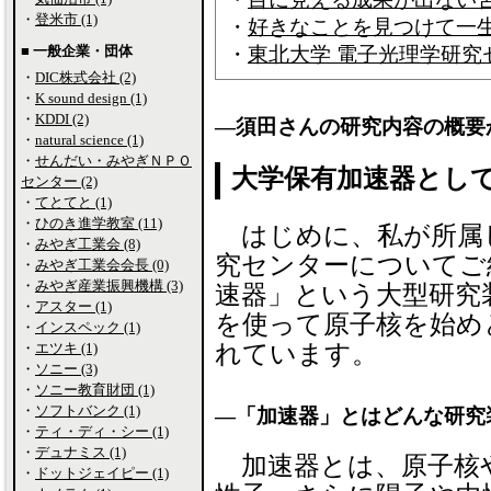
・
登米市 (1)
・
好きなことを見つけて一
■ 一般企業・団体
・
東北大学 電子光理学研究
・
DIC株式会社 (2)
・
K sound design (1)
・
KDDI (2)
―須田さんの研究内容の概要
・
natural science (1)
・
せんだい・みやぎＮＰＯ
大学保有加速器とし
センター (2)
・
てとてと (1)
・
ひのき進学教室 (11)
はじめに、私が所属
・
みやぎ工業会 (8)
究センターについてご
・
みやぎ工業会会長 (0)
・
みやぎ産業振興機構 (3)
速器」という大型研究
・
アスター (1)
を使って原子核を始め
・
インスペック (1)
・
エツキ (1)
れています。
・
ソニー (3)
・
ソニー教育財団 (1)
・
ソフトバンク (1)
―「加速器」とはどんな研究
・
ティ・ディ・シー (1)
・
デュナミス (1)
加速器とは、原子核
・
ドットジェイピー (1)