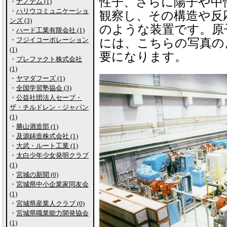
性子、さらに陽子や中
・
ナノテム (1)
・
ハリウコミュニケーショ
観察し、その構造や反
ンズ (3)
のような装置です。原
・
ハード工業有限会社 (1)
・
フジイコーポレーション
には、こちらの写真の
(1)
要になります。
・
プレファクト株式会社
(1)
・
ヤマダフーズ (1)
・
全国学習塾協会 (3)
・
公益社団法人セーブ・
ザ・チルドレン・ジャパン
(1)
・
勝山酒造部 (1)
・
及源鋳造株式会社 (1)
・
大武・ルート工業 (1)
・
太白少年少女発明クラブ
(1)
・
宮城の新聞 (0)
・
宮城県中小企業家同友会
(1)
・
宮城県産業人クラブ (0)
・
宮城県職業能力開発協会
(1)