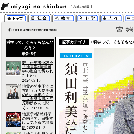
記事カテゴリ
>
科学って、そもそもな
科学って、そもそもなんだ
ろう？
最新５件
若手研究者座談会
「地震学×情報科
学の融合で得られ
たもの」
2024.09.16
地震の発生予測に
挑む（京大防災研
の西村卓也さん・
京大名誉教授の平
原和朗さんに聞
く）
2023.01.26
地震学×情報科学
の融合で、目指す
は天気予報の地震
版
2022.04.13
「仙台の地形と水