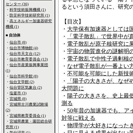
センター (36)
るという須田さんに、研究
・
科学技術振興機構 (1)
・
防災科学技術研究所 (1)
【目次】
・
高エネルギー加速器研究
機構 (1)
・
大学保有加速器としては
■ 自治体
・
「電子散乱」で世界中が
・
仙台市 (8)
・
電子散乱が原子核研究に
・
仙台市博物館 (4)
・
宇宙の物質進化の謎解明
・
仙台市天文台 (12)
・
電子散乱で中性子過剰核
・
仙台市教育委員会 (13)
・
仙台市産業振興事業団
・
なぜ電子散乱が一番よい
(1)
・
不可能を可能にした新技術
・
仙台市科学館 (8)
・
「陽子の大きさが、なぜ
・
仙台文学館 (2)
・
仙台管区気象台 (2)
大問題に
・
塩釜市 (3)
・
陽子の大きさを、史上最
・
宮城県 (8)
測る
・
宮城県古川農業試験場
・
50年昔の加速器でも、ア
(2)
・
宮城県教育委員会 (1)
対等に戦える
・
宮城県農業・園芸総合研
・
物理学が大好きになった
究所 (1)
・
目に見える成果が出ない
・
気仙沼市 (1)