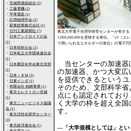
・
宮城県酒造組合 (2)
・
工藤電機 (2)
・
平孝酒造 (1)
・
応用物理学会 (2)
・
新東総業株式会社 (1)
・
日刊工業新聞社 (7)
東北大学電子光理学研究センターが有する 1
・
日本アンドロイドの会
1,000,000,000を意味する単位。「
(1)
で用いられるエネルギーの単位）の電子円
・
日本技術士会 (2)
・
日本私立大学団体連合会
(1)
当センターの加速器
・
日本農芸化学会東北支部
(1)
の加速器、かつ大変広
・
日本ＩＢＭ (3)
を提供できるというユ
・
日東イシダ (1)
そのため、文部科学省
・
有限会社 柏崎青果 (1)
・
東京エレクトロン宮城
点にも認定されており
(1)
く大学の枠を超え全国
・
東北ニュービジネス協議
会 (1)
す。
・
東北活性化研究センター
(3)
・
東北経済連合会 (1)
―「大学規模としては」とい
・
東北電力 (2)