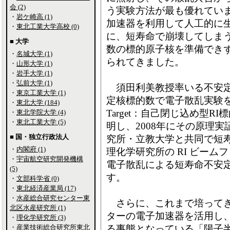
会 (2)
う実験方法が最も優れてい
・
岩ケ崎高 (1)
加速器を利用して人工的に
・
東北工業大学高校 (0)
に、短寿命で崩壊してしま
■ 大学
数の標的原子核を準備でき
・
名城大学 (1)
られてきました。
・
山形大学 (1)
・
岩手大学 (1)
・
弘前大学 (1)
須田利美教授率いる不安定
・
東京工業大学 (1)
定核標的数で電子散乱実験を可能にす
・
東北大学 (184)
Target：自己閉じ込め型
・
東北学院大学 (4)
・
東北工業大学 (5)
明し、2008年にその原理
■ 国・独立行政法人
究所・立教大学と共同で短
・
内閣府 (1)
理化学研究所の RI ビー
・
宇宙航空研究開発機構
電子散乱による短寿命不安
(5)
す。
・
文部科学省 (0)
・
東北経済産業局 (17)
・
水産総合研究センター東
さらに、これまで培ってき
北区水産研究所 (1)
ターの電子加速器を活用し、最近、
・
理化学研究所 (3)
・
産業技術総合研究所東北
る事態となっている「陽子