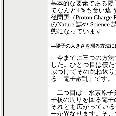
基本的な要素である陽
てなんと4％も食い違
径問題（Proton Charge
のNature 誌や Sci
態になっています。
―陽子の大きさを測る方法に
今までに三つの方法
した。ひとつ目は僕た
ぶつけてその跳ね返り
る「電子散乱」です。
二つ目は「水素原子
子核の周りを回る電子
それとも広がっている
ーが異なります。そこ