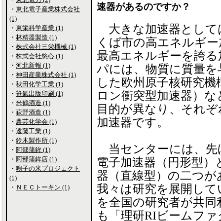
速器があるのですか？
・
東北電子産業株式会社
(1)
大きな加速器として
・
東栄科学産業 (1)
・
林精器製造 (1)
くば市の高エネルギー
・
株式会社三栄機械 (1)
最高エネルギーを誇る
・
株式会社悠心 (1)
・
河北新報 (1)
パには、物質に質量を
・
神田産業株式会社 (1)
した欧州原子核研究機
・
秋田化学工業 (1)
ロン衝突型加速器）な
・
笹氣出版印刷 (1)
・
米鶴酒造 (1)
目的が異なり、それぞ
・
萩野酒造 (1)
加速器です。
・
農芸化学会 (1)
・
遠藤工業 (1)
・
鈴木製作所 (1)
当センターには、先
・
阿部蒲鉾 (1)
・
阿部蒲鉾店 (1)
電子加速器（円形型）
・
鳴子の米プロジェクト
器（直線型）の二つが
(1)
我々は研究を展開して
・
ＮＥＣトーキン (1)
を全国の研究者が共同
も「理研RIビームファク