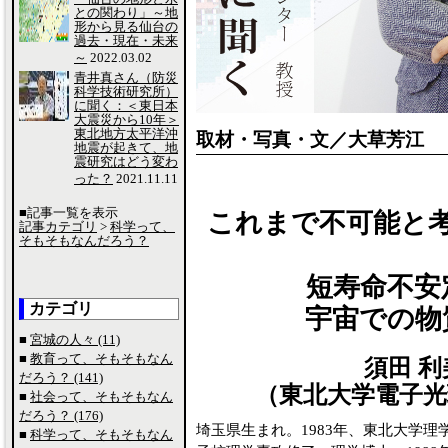
との関わり」～地
形から見る仙台の
過去・現在・未来
～
2022.03.02
青井真さん（防災
科学技術研究所）
に聞く：＜東日本
大震災から10年＞
東北地方太平洋沖
取材・写真・文／大草芳江
地震が起きて、地
震研究はどう変わ
った？
2021.11.11
■記事一覧を表示
これまで不可能と
記事カテゴリ
>
科学って、
そもそもなんだろう？
短寿命不安
カテゴリ
宇宙での物
■
宮城の人々 (11)
■
教育って、そもそもなん
須田 利美
だろう？ (141)
（東北大学電子光
■
社会って、そもそもなん
だろう？ (176)
埼玉県生まれ。1983年、東北大学理
■
科学って、そもそもなん