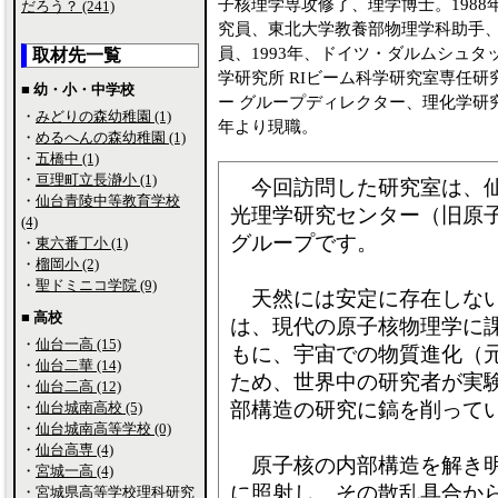
子核理学専攻修了、理学博士。198
だろう？ (241)
究員、東北大学教養部物理学科助手、
員、1993年、ドイツ・ダルムシュタ
取材先一覧
学研究所 RIビーム科学研究室専任研
■ 幼・小・中学校
ー グループディレクター、理化学研究
・
みどりの森幼稚園 (1)
年より現職。
・
めるへんの森幼稚園 (1)
・
五橋中 (1)
・
亘理町立長瀞小 (1)
今回訪問した研究室は、仙
・
仙台青陵中等教育学校
光理学研究センター（旧原
(4)
グループです。
・
東六番丁小 (1)
・
榴岡小 (2)
・
聖ドミニコ学院 (9)
天然には安定に存在しない
■ 高校
は、現代の原子核物理学に
・
仙台一高 (15)
もに、宇宙での物質進化（
・
仙台二華 (14)
ため、世界中の研究者が実
・
仙台二高 (12)
部構造の研究に鎬を削って
・
仙台城南高校 (5)
・
仙台城南高等学校 (0)
・
仙台高専 (4)
原子核の内部構造を解き明
・
宮城一高 (4)
に照射し、その散乱具合か
・
宮城県高等学校理科研究