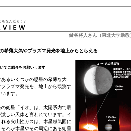
。
鍵谷将人さん（東北大学助教
星の希薄大気やプラズマ発光を地上からとらえる
いてご紹介をお願いします
あるいくつかの惑星の希薄な大
はプラズマ発光を、地上から観測す
ています。
の衛星「イオ」は、太陽系内で最
が激しい天体と言われています。イ
される火山性ガスは、木星磁気圏に
、それが木星やその周辺にある衛星