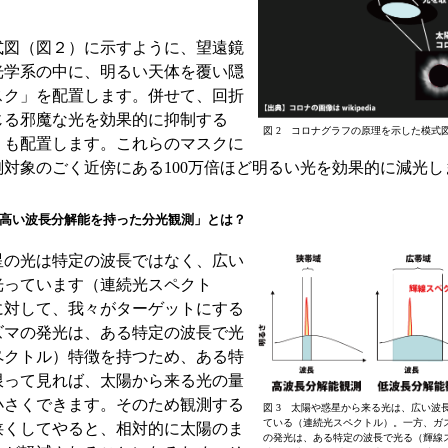
図（図２）に示すように、望遠鏡
光学系の中に、明るい天体を覆い隠
スク」を配置します。併せて、回折
じる邪魔な光を効果的に抑制する
図 2 コロナグラフの原理を示した模式
」も配置します。これらのマスクに
測対象のごく近傍にある100万倍ほど明るい光を効果的に減光し
高い波長分解能を持った分光観測」とは？
の光は特定の波長ではなく、広い
光っています（連続光スペクト
に対して、我々がターゲットにする
ズマの発光は、ある特定の波長で光
ペクトル）特徴を持つため、ある特
限って見れば、太陽から来る光の量
小さくできます。そのため観測する
図 3 太陽や惑星から来る光は、広い波
ている（連続光スペクトル）。一方、ガ
狭くしてやると、相対的に太陽のま
の発光は、ある特定の波長で光る（輝線