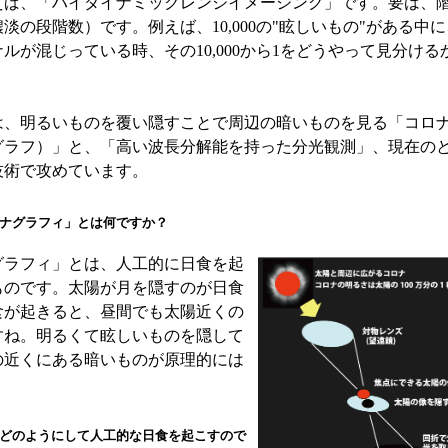
ば、「ハイダイナミックレンジイメージング」です。要は、
淡の段階数）です。例えば、10,000の"眩しいもの"がある中に
ルが混じっている時、その10,000から1をどうやって見分ける
、明るいものを覆い隠すことで周辺の暗いものを見る「コロ
グラフ）」と、「高い波長分解能を持った分光観測」、現在の
技術で攻めています。
ナグラフィ」とは何ですか？
ラフィ」とは、人工的に日食を起
ものです。太陽が月を隠すのが日食
食が起きると、昼間でも太陽近くの
すね。明るくて眩しいものを隠して
の近くにある暗いものが原理的には
どのようにして人工的な日食を起こすので