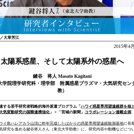
／大草芳江
2015年
太陽系惑星、そして太陽系外の惑星へ
鍵谷 将人 Masato Kagitani
大学院理学研究科・理学部 附属惑星プラズマ・大気研究セン
教）
速する若手研究者戦略的海外派遣プログラム「
ハワイ惑星専用望遠鏡群を核
大気変動研究の国際連携強化
」 × 「宮城の新聞」
コラボレーション連載企画
（
ウイ島ハレアカラ山頂に昨年完成したばかりの惑星専用望遠鏡観測基地
に長
気研究を進める鍵谷将人さん（東北大学助教）に、研究内容や動機などにつ