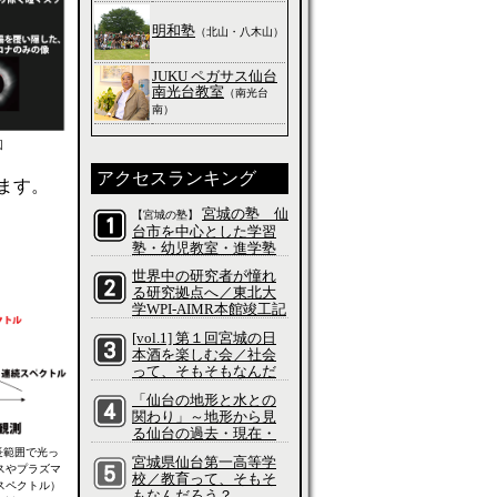
明和塾
（北山・八木山）
JUKU ペガサス仙台
南光台教室
（南光台
南）
図
アクセスランキング
ます。
宮城の塾 仙
【宮城の塾】
台市を中心とした学習
塾・幼児教室・進学塾
の特集
世界中の研究者が憧れ
る研究拠点へ／東北大
学WPI-AIMR本館竣工記
念式典／科学って、そ
[vol.1] 第１回宮城の日
もそもなんだろう？
本酒を楽しむ会／社会
って、そもそもなんだ
ろう？
「仙台の地形と水との
関わり」～地形から見
る仙台の過去・現在・
未来～／社会って、そ
長範囲で光っ
宮城県仙台第一高等学
もそもなんだろう？
スやプラズマ
校／教育って、そもそ
スペクトル）
もなんだろう？