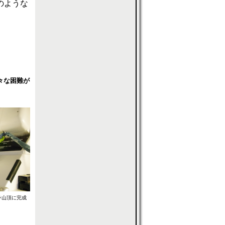
のような
々な困難が
ラ山頂に完成