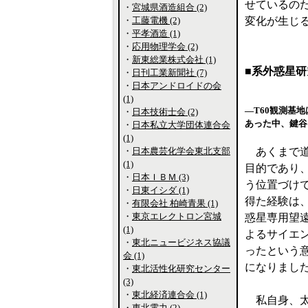
せているの
・
宮城県酒造組合 (2)
・
工藤電機 (2)
変化が生じ
・
平孝酒造 (1)
・
応用物理学会 (2)
・
新東総業株式会社 (1)
■系外惑星
・
日刊工業新聞社 (7)
・
日本アンドロイドの会
(1)
―T60観測基
・
日本技術士会 (2)
あった中、鍵谷
・
日本私立大学団体連合会
(1)
・
日本農芸化学会東北支部
あくまで道
(1)
目的であり、
・
日本ＩＢＭ (3)
う位置づけで
・
日東イシダ (1)
得た経験は
・
有限会社 柏崎青果 (1)
・
東京エレクトロン宮城
惑星専用望遠
(1)
よるサイエ
・
東北ニュービジネス協議
ったという
会 (1)
になりまし
・
東北活性化研究センター
(3)
・
東北経済連合会 (1)
私自身、太
・
東北電力 (2)