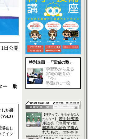
4月1日公開
特別企画 「宮城の塾」
学習塾から見る
宮城の教育の
「今」
塾選びに一役
ター 助
とした惑
【科学って、そもそもなん
Vol.3）
若手研究者
だろう？】
座談会「地震学×情
報科学の融合で得ら
期滞在し
れたもの」
2024.09.16
いてイン
【科学って、そもそもなん