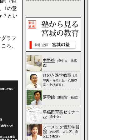
階調（色
、1の意
か？とい
ナグラフ
ところ、
中野塾
（泉中央・北高
森）
ひのき進学教室
（泉
中央・長命ヶ丘・八幡教
室・上杉教室）
夢学館
（東照宮・福室）
早稲田育英ゼミナー
ル
（泉中央）
ソーメック個別学習
院
（若林区、太白区、泉
区に６教室）