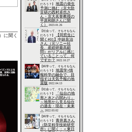
地震の発生
だろう？】
予測に挑む（京大防
災研の西村卓也さ
ん・京大名誉教授の
平原和朗さんに聞
く）
2023.01.26
【社会って、そもそもなん
【同窓生に
）に聞く
だろう？】
聞く#01】中鉢良治
さん（元ソニー社
長、産総研最高顧
問）がリアルに感じ
ていることって、何
ですか？
2022.10.27
【科学って、そもそもなん
地震学×情
だろう？】
報科学の融合で、目
指すは天気予報の地
震版
2022.04.13
【社会って、そもそもなん
「仙台の地
だろう？】
形と水との関わり」
～地形から見る仙台
の過去・現在・未来
～
2022.03.02
【科学って、そもそもなん
青井真さん
だろう？】
（防災科学技術研究
所）に聞く：＜東日