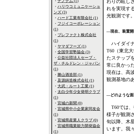
・
ナノテム (1)
わりの眩し
・
ハリウコミュニケーショ
れを実現す
ンズ (3)
光観測です
・
ハード工業有限会社 (1)
・
フジイコーポレーション
(1)
―現在、装置開
・
プレファクト株式会社
(1)
ハイダイナ
・
ヤマダフーズ (1)
T60（東北
・
全国学習塾協会 (3)
・
公益社団法人セーブ・
たステップ
ザ・チルドレン・ジャパン
常に良かっ
(1)
現在は、高
・
勝山酒造部 (1)
観測基地の
・
及源鋳造株式会社 (1)
・
大武・ルート工業 (1)
・
太白少年少女発明クラブ
―どのような面
(1)
・
宮城の新聞 (0)
T60では
・
宮城県中小企業家同友会
様子が観測さ
(1)
・
宮城県産業人クラブ (0)
旬以降、木
・
宮城県職業能力開発協会
います。我
(1)