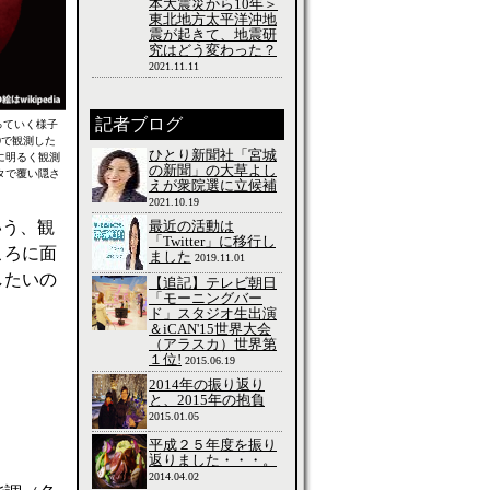
本大震災から10年＞
東北地方太平洋沖地
震が起きて、地震研
究はどう変わった？
2021.11.11
記者ブログ
っていく様子
0で観測した
ひとり新聞社「宮城
に明るく観測
の新聞」の大草よし
タで覆い隠さ
えが衆院選に立候補
2021.10.19
最近の活動は
いう、観
「Twitter」に移行し
ころに面
ました
2019.11.01
したいの
【追記】テレビ朝日
「モーニングバー
ド」スタジオ生出演
＆iCAN'15世界大会
（アラスカ）世界第
１位!
2015.06.19
2014年の振り返り
と、2015年の抱負
2015.01.05
平成２５年度を振り
返りました・・・。
2014.04.02