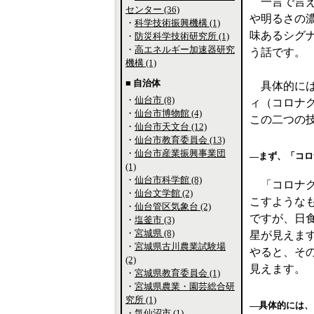
一言で言え
センター (36)
や明るさの濃
・
科学技術振興機構 (1)
味あるシグナ
・
防災科学技術研究所 (1)
・
高エネルギー加速器研究
う話です。
機構 (1)
■ 自治体
具体的には
・
仙台市 (8)
ィ（コロナ
・
仙台市博物館 (4)
この二つの
・
仙台市天文台 (12)
・
仙台市教育委員会 (13)
・
仙台市産業振興事業団
―まず、「コロ
(1)
・
仙台市科学館 (8)
「コロナグ
・
仙台文学館 (2)
こすような
・
仙台管区気象台 (2)
ですが、日
・
塩釜市 (3)
・
宮城県 (8)
星が見えま
・
宮城県古川農業試験場
やると、そ
(2)
見えます。
・
宮城県教育委員会 (1)
・
宮城県農業・園芸総合研
究所 (1)
―具体的には、
・
気仙沼市 (1)