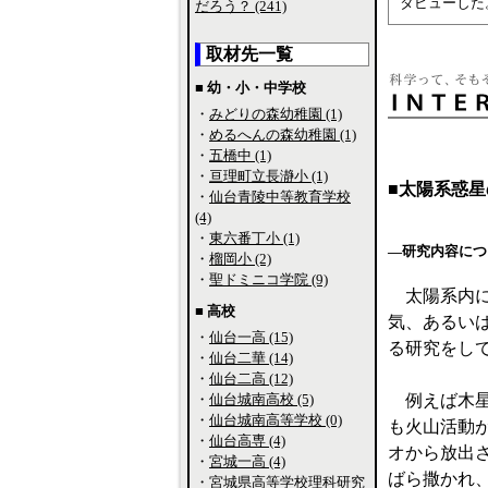
タビューした
だろう？ (241)
取材先一覧
■ 幼・小・中学校
・
みどりの森幼稚園 (1)
・
めるへんの森幼稚園 (1)
・
五橋中 (1)
・
亘理町立長瀞小 (1)
■太陽系惑
・
仙台青陵中等教育学校
(4)
・
東六番丁小 (1)
―研究内容につ
・
榴岡小 (2)
・
聖ドミニコ学院 (9)
太陽系内に
■ 高校
気、あるい
・
仙台一高 (15)
る研究をし
・
仙台二華 (14)
・
仙台二高 (12)
・
仙台城南高校 (5)
例えば木星
・
仙台城南高等学校 (0)
も火山活動
・
仙台高専 (4)
オから放出
・
宮城一高 (4)
ばら撒かれ
・
宮城県高等学校理科研究