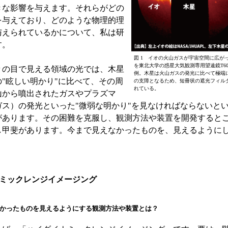
きな影響を与えます。それらがどの
を与えており、どのような物理的理
与えられているかについて、私は研
す。
図 1 イオの火山ガスが宇宙空間に広が
を東北大学の惑星大気観測専用望遠鏡T6
の目で見える領域の光では、木星
例。木星は火山ガスの発光に比べて極端
"眩しい明かり"に比べて、その周
の支障となるため、短冊状の遮光フィル
れている。
山から噴出されたガスやプラズマ
ガス）の発光といった"微弱な明かり"を見なければならないと
があります。その困難を克服し、観測方法や装置を開発すると
し甲斐があります。今まで見えなかったものを、見えるように
ナミックレンジイメージング
かったものを見えるようにする観測方法や装置とは？