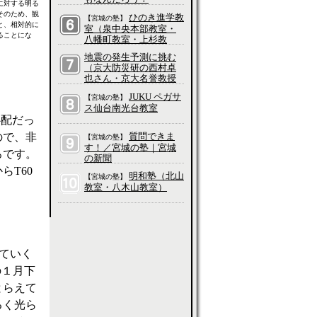
に対する明る
そのため、観
ひのき進学教
【宮城の塾】
と、相対的に
室（泉中央本部教室・
ることにな
八幡町教室・上杉教
室・五橋教室・長町教
地震の発生予測に挑む
室・愛子教室・吉成教
（京大防災研の西村卓
室・大和町教室、他）
也さん・京大名誉教授
の平原和朗さんに聞
JUKU ペガサ
【宮城の塾】
く）／科学って、そも
、
ス仙台南光台教室
そもなんだろう？
心配だっ
質問できま
ので、非
【宮城の塾】
す！／宮城の塾｜宮城
ろです。
の新聞
T60
明和塾（北山
【宮城の塾】
教室・八木山教室）
ていく
の１月下
とらえて
るく光ら