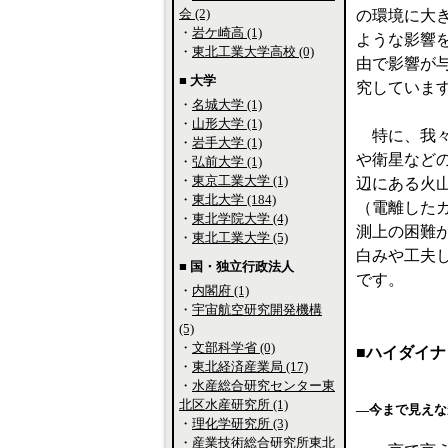
会 (2)
の環境に大
・
岩ケ崎高 (1)
ような影響
・
東北工業大学高校 (0)
由で影響が
■ 大学
究していま
・
名城大学 (1)
・
山形大学 (1)
特に、我々
・
岩手大学 (1)
や衛星などの
・
弘前大学 (1)
・
東京工業大学 (1)
辺にある火
・
東北大学 (184)
（電離した
・
東北学院大学 (4)
測上の困難
・
東北工業大学 (5)
白みや工夫
■ 国・独立行政法人
です。
・
内閣府 (1)
・
宇宙航空研究開発機構
(5)
・
文部科学省 (0)
■ハイダイ
・
東北経済産業局 (17)
・
水産総合研究センター東
北区水産研究所 (1)
―今まで見えな
・
理化学研究所 (3)
・
産業技術総合研究所東北