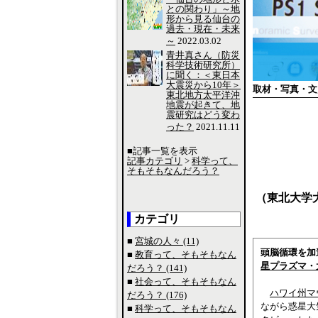
との関わり」～地
形から見る仙台の
過去・現在・未来
～
2022.03.02
青井真さん（防災
科学技術研究所）
に聞く：＜東日本
大震災から10年＞
取材・写真・文
東北地方太平洋沖
地震が起きて、地
震研究はどう変わ
った？
2021.11.11
■記事一覧を表示
記事カテゴリ
>
科学って、
そもそもなんだろう？
（東北大学
カテゴリ
■
宮城の人々 (11)
頭脳循環を加
■
教育って、そもそもなん
星プラズマ・
だろう？ (141)
■
社会って、そもそもなん
ハワイ州マ
だろう？ (176)
ながら惑星大
■
科学って、そもそもなん