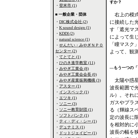
すか？
・
登米市 (1)
■ 一般企業・団体
右上の模式
・
DIC株式会社 (2)
に接続した
・
K sound design (1)
す「遮光マ
・
KDDI (2)
によって生
・
natural science (1)
「瞳マスク
・
せんだい・みやぎＮＰＯ
センター (2)
よって、観
・
てとてと (1)
・
ひのき進学教室 (11)
―もう一つの「
・
みやぎ工業会 (8)
・
みやぎ工業会会長 (0)
太陽や惑星
・
みやぎ産業振興機構 (3)
・
アスター (1)
波長範囲で
・
インスペック (1)
ル）。それ
・
エツキ (1)
ガスやプラ
・
ソニー (3)
・
ソニー教育財団 (1)
る（輝線ス
・
ソフトバンク (1)
定の波長に
・
ティ・ディ・シー (1)
を相対的に
・
デュナミス (1)
波長の幅を
・
ドットジェイピー (1)