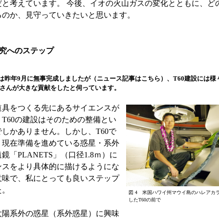
だと考えています。 今後、イオの火山ガスの変化とともに、ど
るのか、見守っていきたいと思います。
研究へのステップ
地は昨年9月に無事完成しましたが（ニュース記事はこちら）、T60建設には様
さんが大きな貢献をしたと伺っています。
具をつくる先にあるサイエンスが
T60の建設はそのための整備とい
しかありません。しかし、T60で
、現在準備を進めている惑星・系外
鏡「PLANETS」（口径1.8ｍ）に
ンスをより具体的に描けるようにな
意味で、私にとっても良いステップ
た。
図 4 米国ハワイ州マウイ島のハレアカ
したT60の前で
陽系外の惑星（系外惑星）に興味