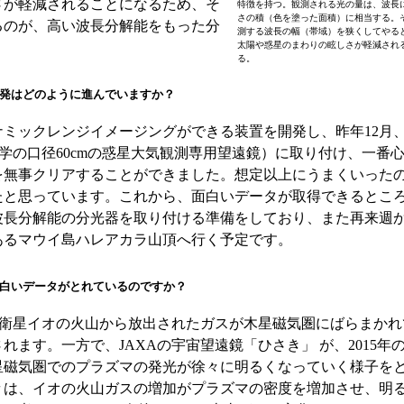
さが軽減されることになるため、そ
特徴を持つ。観測される光の量は、波長
さの積（色を塗った面積）に相当する。
るのが、高い波長分解能をもった分
測する波長の幅（帯域）を狭くしてやる
。
太陽や惑星のまわりの眩しさが軽減され
る。
発はどのように進んでいますか？
ミックレンジイメージングができる装置を開発し、昨年12月
大学の口径60cmの惑星大気観測専用望遠鏡）に取り付け、一番
を無事クリアすることができました。想定以上にうまくいった
たと思っています。これから、面白いデータが取得できるとこ
波長分解能の分光器を取り付ける準備をしており、また再来週から
あるマウイ島ハレアカラ山頂へ行く予定です。
白いデータがとれているのですか？
、衛星イオの火山から放出されたガスが木星磁気圏にばらまかれ
れます。一方で、JAXAの宇宙望遠鏡「ひさき」 が、2015年
星磁気圏でのプラズマの発光が徐々に明るくなっていく様子を
々は、イオの火山ガスの増加がプラズマの密度を増加させ、明