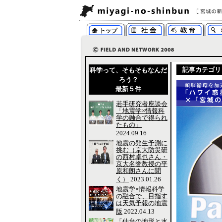
記事カテゴリ
科学って、そもそもなんだ
ろう？
最新５件
若手研究者座談会
「地震学×情報科
学の融合で得られ
たもの」
2024.09.16
地震の発生予測に
挑む（京大防災研
の西村卓也さん・
京大名誉教授の平
原和朗さんに聞
く）
2023.01.26
地震学×情報科学
の融合で、目指す
は天気予報の地震
版
2022.04.13
「仙台の地形と水