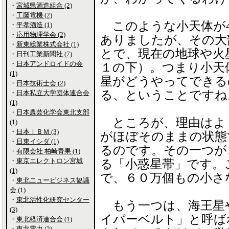
・
宮城県酒造組合 (2)
・
工藤電機 (2)
このような小天体が4
・
平孝酒造 (1)
・
応用物理学会 (2)
ありましたが、その大
・
新東総業株式会社 (1)
とで、現在の地球や火
・
日刊工業新聞社 (7)
・
日本アンドロイドの会
１の下）。つまり小天
(1)
星がどうやってできる
・
日本技術士会 (2)
る、ということですね
・
日本私立大学団体連合会
(1)
・
日本農芸化学会東北支部
ところが、理由はよ
(1)
・
日本ＩＢＭ (3)
がほぼそのままの状態
・
日東イシダ (1)
るのです。その一つが
・
有限会社 柏崎青果 (1)
・
東京エレクトロン宮城
る「小惑星帯」です。
(1)
で、６０万個もの小さ
・
東北ニュービジネス協議
会 (1)
・
東北活性化研究センター
もう一つは、海王星
(3)
イパーベルト」と呼ば
・
東北経済連合会 (1)
・
東北電力 (2)