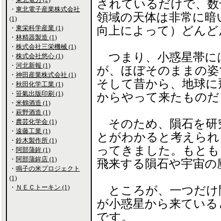
されているだけで、数
・
東北電子産業株式会社
領域の天体は非常に暗
(1)
・
東栄科学産業 (1)
向上によって）どんど
・
林精器製造 (1)
・
株式会社三栄機械 (1)
つまり、小惑星帯に
・
株式会社悠心 (1)
・
河北新報 (1)
が、ほぼそのままの姿
・
神田産業株式会社 (1)
そして昔から、地球に
・
秋田化学工業 (1)
・
笹氣出版印刷 (1)
からやって来たものだ
・
米鶴酒造 (1)
・
萩野酒造 (1)
そのため、隕石を研
・
農芸化学会 (1)
・
遠藤工業 (1)
とがわかると考えられ
・
鈴木製作所 (1)
ってきました。もとも
・
阿部蒲鉾 (1)
・
阿部蒲鉾店 (1)
飛来する隕石や宇宙の
・
鳴子の米プロジェクト
(1)
・
ＮＥＣトーキン (1)
ところが、一つだけ
が小惑星から来ている
です。