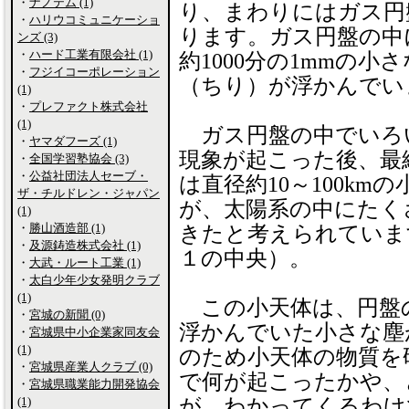
・
ナノテム (1)
り、まわりにはガス円
・
ハリウコミュニケーショ
ります。ガス円盤の中
ンズ (3)
・
ハード工業有限会社 (1)
約1000分の1mmの小
・
フジイコーポレーション
（ちり）が浮かんでい
(1)
・
プレファクト株式会社
(1)
ガス円盤の中でいろ
・
ヤマダフーズ (1)
現象が起こった後、最
・
全国学習塾協会 (3)
・
公益社団法人セーブ・
は直径約10～100kmの
ザ・チルドレン・ジャパン
が、太陽系の中にたく
(1)
・
勝山酒造部 (1)
きたと考えられていま
・
及源鋳造株式会社 (1)
１の中央）。
・
大武・ルート工業 (1)
・
太白少年少女発明クラブ
(1)
この小天体は、円盤
・
宮城の新聞 (0)
浮かんでいた小さな塵
・
宮城県中小企業家同友会
(1)
のため小天体の物質を
・
宮城県産業人クラブ (0)
で何が起こったかや、
・
宮城県職業能力開発協会
(1)
が、わかってくるわけ