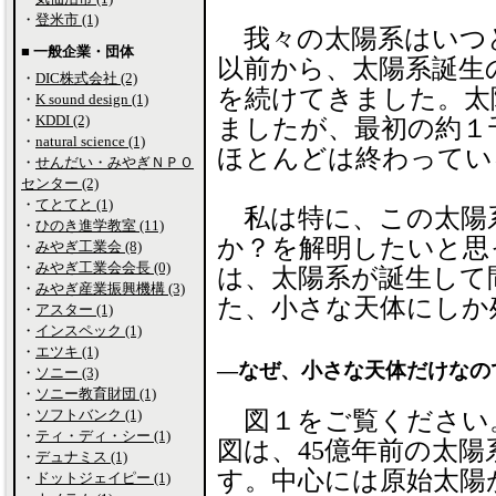
・
登米市 (1)
我々の太陽系はいつ
■ 一般企業・団体
以前から、太陽系誕生
・
DIC株式会社 (2)
を続けてきました。太
・
K sound design (1)
・
KDDI (2)
ましたが、最初の約１
・
natural science (1)
ほとんどは終わってい
・
せんだい・みやぎＮＰＯ
センター (2)
・
てとてと (1)
私は特に、この太陽
・
ひのき進学教室 (11)
か？を解明したいと思
・
みやぎ工業会 (8)
・
みやぎ工業会会長 (0)
は、太陽系が誕生して
・
みやぎ産業振興機構 (3)
た、小さな天体にしか
・
アスター (1)
・
インスペック (1)
・
エツキ (1)
―なぜ、小さな天体だけなの
・
ソニー (3)
・
ソニー教育財団 (1)
・
ソフトバンク (1)
図１をご覧ください
・
ティ・ディ・シー (1)
図は、45億年前の太陽
・
デュナミス (1)
す。中心には原始太陽
・
ドットジェイピー (1)