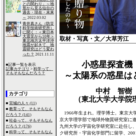
との関わり」～地
形から見る仙台の
過去・現在・未来
～
2022.03.02
青井真さん（防災
科学技術研究所）
に聞く：＜東日本
大震災から10年＞
取材・写真・文／大草芳江
東北地方太平洋沖
地震が起きて、地
震研究はどう変わ
った？
2021.11.11
小惑星探査機
■記事一覧を表示
記事カテゴリ
>
科学って、
そもそもなんだろう？
～太陽系の惑星は
中村 智樹 T
カテゴリ
（東北大学大学院
■
宮城の人々 (11)
■
教育って、そもそもなん
1966年生まれ。理学博士。東京大
だろう？ (141)
京大学理学部で地球外物質研究室に
■
社会って、そもそもなん
だろう？ (176)
九州大学の宇宙化学研究室に赴任し
■
科学って、そもそもなん
ク研究所・宇宙化学部門に留学、200