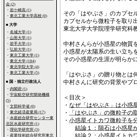
会 (2)
・
岩ケ崎高 (1)
その「はやぶさ」のカプセ
・
東北工業大学高校 (0)
カプセルから微粒子を取り
■ 大学
東北大学大学院理学研究科
・
名城大学 (1)
・
山形大学 (1)
中村さんらが小惑星の物質
・
岩手大学 (1)
・
弘前大学 (1)
小惑星が太陽系の生い立ち
・
東京工業大学 (1)
その小惑星の生涯が明らか
・
東北大学 (184)
・
東北学院大学 (4)
・
東北工業大学 (5)
「はやぶさ」の贈り物とは
中村さんに研究の背景やプ
■ 国・独立行政法人
・
内閣府 (1)
・
宇宙航空研究開発機構
＜目次＞
(5)
・
なぜ「はやぶさ」は小惑
・
文部科学省 (0)
・
「はやぶさ」の微粒子の
・
東北経済産業局 (17)
・
水産総合研究センター東
・
小惑星イトカワ微粒子を
北区水産研究所 (1)
結論１：隕石は小惑星
・
理化学研究所 (3)
結論２：小惑星イトカワ
・
産業技術総合研究所東北