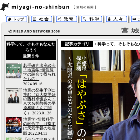
記事カテゴリ
>
科学って、そもそもな
科学って、そもそもなんだ
ろう？
最新５件
若手研究者座談会
「地震学×情報科
学の融合で得られ
たもの」
2024.09.16
地震の発生予測に
挑む（京大防災研
の西村卓也さん・
京大名誉教授の平
原和朗さんに聞
く）
2023.01.26
地震学×情報科学
の融合で、目指す
は天気予報の地震
版
2022.04.13
「仙台の地形と水