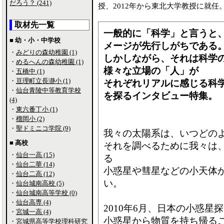
だろう？ (241)
授、2012年から東北大学教授に就任
取材先一覧
一般的に「科学」と言うと
■ 幼・小・中学校
メージが先行しがちであ
・
みどりの森幼稚園 (1)
しかしながら、それは科学
・
めるへんの森幼稚園 (1)
様々な立場の「人」が
・
五橋中 (1)
・
亘理町立長瀞小 (1)
それぞれリアルに感じる科
・
仙台青陵中等教育学校
を探るインタビュー特集。
(4)
・
東六番丁小 (1)
・
榴岡小 (2)
・
聖ドミニコ学院 (9)
我々の太陽系は、いつどの
■ 高校
それを調べるために我々は
・
仙台一高 (15)
る
・
仙台二華 (14)
小惑星や彗星などの小天体
・
仙台二高 (12)
い。
・
仙台城南高校 (5)
・
仙台城南高等学校 (0)
・
仙台高専 (4)
2010年6月、日本の小惑星
・
宮城一高 (4)
小惑星から物質を持ち帰る
・
宮城県高等学校理科研究