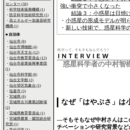
センター (36)
強い衝突で小さくなった
・
科学技術振興機構 (1)
結論３：小惑星は日焼
・
防災科学技術研究所 (1)
・
小惑星の形成モデルが明
・
高エネルギー加速器研究
機構 (1)
・
新しい技術で、惑星科学
■ 自治体
・
仙台市 (8)
・
仙台市博物館 (4)
・
仙台市天文台 (12)
・
仙台市教育委員会 (13)
惑星科学者の中村智
・
仙台市産業振興事業団
(1)
・
仙台市科学館 (8)
・
仙台文学館 (2)
・
仙台管区気象台 (2)
・
塩釜市 (3)
・
宮城県 (8)
なぜ「はやぶさ」は
・
宮城県古川農業試験場
(2)
・
宮城県教育委員会 (1)
・
宮城県農業・園芸総合研
―そもそもなぜ中村さんはこ
究所 (1)
チベーションや研究背景など
・
気仙沼市 (1)