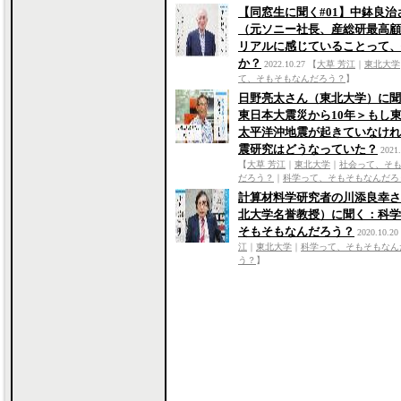
【同窓生に聞く#01】中鉢良治
（元ソニー社長、産総研最高顧
リアルに感じていることって、
か？
2022.10.27
【
大草 芳江
｜
東北大学
て、そもそもなんだろう？
】
日野亮太さん（東北大学）に聞
東日本大震災から10年＞もし
太平洋沖地震が起きていなけれ
震研究はどうなっていた？
2021.
【
大草 芳江
｜
東北大学
｜
社会って、そ
だろう？
｜
科学って、そもそもなんだろ
計算材料学研究者の川添良幸さ
北大学名誉教授）に聞く：科学
そもそもなんだろう？
2020.10.20
江
｜
東北大学
｜
科学って、そもそもなん
う？
】