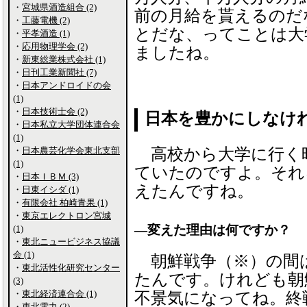
・
宮城県酒造組合 (2)
前の月給を貰えるのだ
・
工藤電機 (2)
とだな、ってことは大
・
平孝酒造 (1)
・
応用物理学会 (2)
ましたね。
・
新東総業株式会社 (1)
・
日刊工業新聞社 (7)
・
日本アンドロイドの会
(1)
・
日本技術士会 (2)
日本を豊かにしなけ
・
日本私立大学団体連合会
(1)
・
日本農芸化学会東北支部
高校から大学に行く
(1)
ていたのですよ。それ
・
日本ＩＢＭ (3)
えたんですね。
・
日東イシダ (1)
・
有限会社 柏崎青果 (1)
・
東京エレクトロン宮城
―変えた理由は何ですか？
(1)
・
東北ニュービジネス協議
会 (1)
朝鮮戦争（※）の間
・
東北活性化研究センター
たんです。けれども朝
(3)
・
東北経済連合会 (1)
不景気になってね。終
・
東北電力 (2)