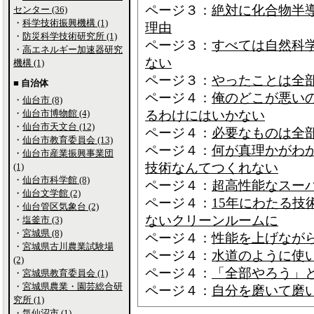
ページ３：
絶対に化合物半
センター (36)
・
科学技術振興機構 (1)
理由
・
防災科学技術研究所 (1)
ページ３：
すべては自然科
・
高エネルギー加速器研究
ない
機構 (1)
ページ３：
やったことは全
■ 自治体
ページ４：
俺のどこが悪い
・
仙台市 (8)
・
仙台市博物館 (4)
るわけにはいかない
・
仙台市天文台 (12)
ページ４：
必要なものは全
・
仙台市教育委員会 (13)
ページ４：
何が真理かがわ
・
仙台市産業振興事業団
技術なんてつくれない
(1)
・
仙台市科学館 (8)
ページ４：
超高性能なスー
・
仙台文学館 (2)
ページ４：
15年にわたる
・
仙台管区気象台 (2)
ないクリーンルームに
・
塩釜市 (3)
・
宮城県 (8)
ページ４：
性能を上げなが
・
宮城県古川農業試験場
ページ４：
水道のように使
(2)
ページ４：
「全部やろう」
・
宮城県教育委員会 (1)
・
宮城県農業・園芸総合研
ページ４：
自分を磨いて磨
究所 (1)
・
気仙沼市 (1)