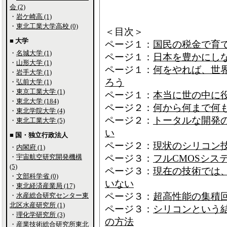
会 (2)
・
岩ケ崎高 (1)
・
東北工業大学高校 (0)
＜目次＞
■ 大学
ページ１：
国民の税金で育
・
名城大学 (1)
ページ１：
日本を豊かにし
・
山形大学 (1)
ページ１：
何をやれば、世
・
岩手大学 (1)
ろう
・
弘前大学 (1)
・
東京工業大学 (1)
ページ１：
本当に世の中に
・
東北大学 (184)
ページ２：
何から何まで何
・
東北学院大学 (4)
ページ２：
トータルな開発
・
東北工業大学 (5)
い
■ 国・独立行政法人
ページ２：
現状のシリコン
・
内閣府 (1)
・
宇宙航空研究開発機構
ページ３：
フルCMOSシス
(5)
ページ３：
現在の技術では
・
文部科学省 (0)
いない
・
東北経済産業局 (17)
ページ３：
超高性能の集積
・
水産総合研究センター東
北区水産研究所 (1)
ページ３：
シリコンという
・
理化学研究所 (3)
の方法
・
産業技術総合研究所東北