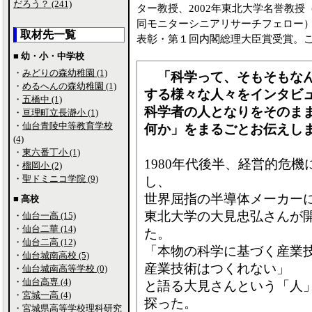
だろう？ (241)
ター教授、2002年東北大学名誉教授
同モニターシニアリサーチフェロー）。
取材先一覧
表彰・第１回内閣総理大臣賞受賞。
■ 幼・小・中学校
・
みどりの森幼稚園 (1)
「科学って、そもそもな
・
めるへんの森幼稚園 (1)
する様々な人々をインタビ
・
五橋中 (1)
科学者の人となりをそのま
・
亘理町立長瀞小 (1)
・
仙台青陵中等教育学校
何か」をまるごとお伝えし
(4)
・
東六番丁小 (1)
1980年代後半、経営的危
・
榴岡小 (2)
・
聖ドミニコ学院 (9)
し、
世界屈指の半導体メーカー
■ 高校
東北大学の大見忠弘さんが
・
仙台一高 (15)
・
仙台二華 (14)
た。
・
仙台二高 (12)
「本物の科学に基づく産業
・
仙台城南高校 (5)
産業技術はつくれない」
・
仙台城南高等学校 (0)
・
仙台高専 (4)
と語る大見さんという「人
・
宮城一高 (4)
探った。
・
宮城県高等学校理科研究