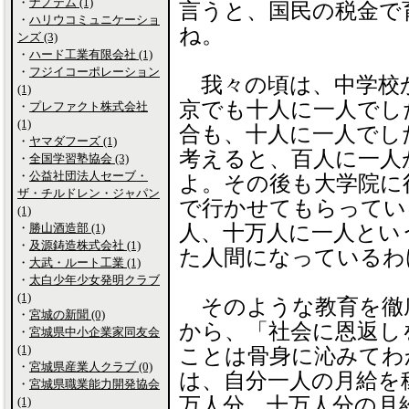
・
ナノテム (1)
言うと、国民の税金で
・
ハリウコミュニケーショ
ね。
ンズ (3)
・
ハード工業有限会社 (1)
・
フジイコーポレーション
我々の頃は、中学校
(1)
京でも十人に一人でし
・
プレファクト株式会社
(1)
合も、十人に一人でし
・
ヤマダフーズ (1)
考えると、百人に一人
・
全国学習塾協会 (3)
・
公益社団法人セーブ・
よ。その後も大学院に
ザ・チルドレン・ジャパン
で行かせてもらってい
(1)
・
勝山酒造部 (1)
人、十万人に一人とい
・
及源鋳造株式会社 (1)
た人間になっているわ
・
大武・ルート工業 (1)
・
太白少年少女発明クラブ
(1)
そのような教育を徹
・
宮城の新聞 (0)
から、「社会に恩返し
・
宮城県中小企業家同友会
(1)
ことは骨身に沁みてわ
・
宮城県産業人クラブ (0)
は、自分一人の月給を
・
宮城県職業能力開発協会
万人分、十万人分の月
(1)