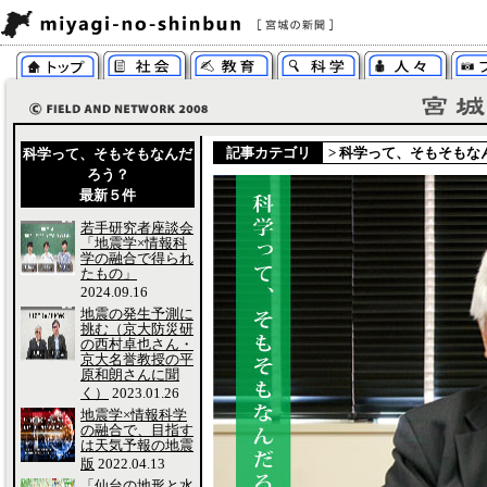
記事カテゴリ
>
科学って、そもそもな
科学って、そもそもなんだ
ろう？
最新５件
若手研究者座談会
「地震学×情報科
学の融合で得られ
たもの」
2024.09.16
地震の発生予測に
挑む（京大防災研
の西村卓也さん・
京大名誉教授の平
原和朗さんに聞
く）
2023.01.26
地震学×情報科学
の融合で、目指す
は天気予報の地震
版
2022.04.13
「仙台の地形と水