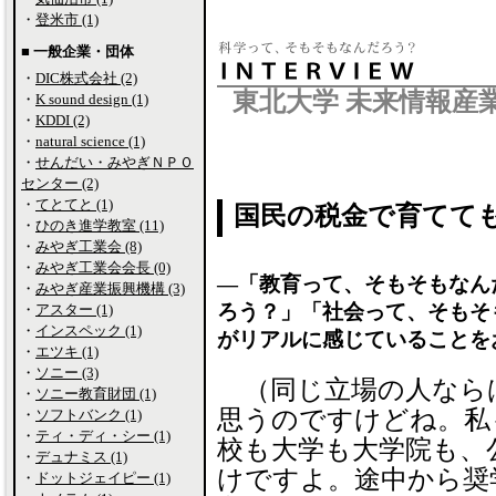
・
登米市 (1)
■ 一般企業・団体
・
DIC株式会社 (2)
東北大学 未来情報産
・
K sound design (1)
・
KDDI (2)
・
natural science (1)
・
せんだい・みやぎＮＰＯ
センター (2)
・
てとてと (1)
国民の税金で育てて
・
ひのき進学教室 (11)
・
みやぎ工業会 (8)
・
みやぎ工業会会長 (0)
―「教育って、そもそもなん
・
みやぎ産業振興機構 (3)
ろう？」「社会って、そもそ
・
アスター (1)
・
インスペック (1)
がリアルに感じていることを
・
エツキ (1)
・
ソニー (3)
（同じ立場の人なら
・
ソニー教育財団 (1)
思うのですけどね。私
・
ソフトバンク (1)
・
ティ・ディ・シー (1)
校も大学も大学院も、
・
デュナミス (1)
けですよ。途中から奨
・
ドットジェイピー (1)