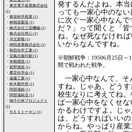
発するんだよね。本当
・
東北電子産業株式会社
っても一家心中のない
(1)
・
東栄科学産業 (1)
に次ぐ一家心中なんで
・
林精器製造 (1)
だ？」って聞くと「皆
・
株式会社三栄機械 (1)
・
株式会社悠心 (1)
ね。なぜ死ななければ
・
河北新報 (1)
いからなんですね。
・
神田産業株式会社 (1)
・
秋田化学工業 (1)
・
笹氣出版印刷 (1)
※朝鮮戦争：19506月25日～
・
米鶴酒造 (1)
間で戦われた戦争。
・
萩野酒造 (1)
・
農芸化学会 (1)
一家心中なんて、そ
・
遠藤工業 (1)
・
鈴木製作所 (1)
すね。じゃあ、どうす
・
阿部蒲鉾 (1)
校生なりに考えてね。
・
阿部蒲鉾店 (1)
・
鳴子の米プロジェクト
ば一家心中をなくせな
(1)
かるわけですよ。じゃ
・
ＮＥＣトーキン (1)
は、どうすればいいの
からね。やっぱり産業