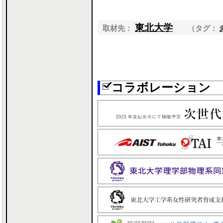
東北大学
取材先：
（タグ：
コラボレーション