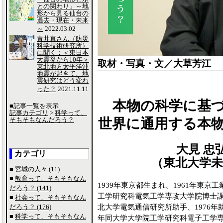
との関わり」～地
形から見る仙台の
過去・現在・未来
～
2022.03.02
青井真さん（防災
科学技術研究所）
に聞く：＜東日本
大震災から10年＞
取材・写真・文／大草芳江
東北地方太平洋沖
地震が起きて、地
震研究はどう変わ
った？
2021.11.11
本物の科学に基
■記事一覧を表示
記事カテゴリ
>
科学って、
そもそもなんだろう？
世界に通用する本
大見 忠弘 
カテゴリ
（東北大学未
■
宮城の人々 (11)
■
教育って、そもそもなん
1939年東京都生まれ。1961年東京
だろう？ (141)
工学研究科電気工学専攻大学院博士課
■
社会って、そもそもなん
だろう？ (176)
北大学電気通信研究所助手、1976年助
■
科学って、そもそもなん
年同大学大学院工学研究科電子工学専