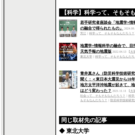
【科学】科学って、そもそ
若手研究者座談会「地震学×情
の融合で得られたもの」
2024.09
芳江
｜
科学って、そもそもなんだろう？
地震学×情報科学の融合で、目
天気予報の地震版
2022.04.13
【
大
東北大学
｜
科学って、そもそもなんだろ
青井真さん（防災科学技術研究
聞く：＜東日本大震災から10
地方太平洋沖地震が起きて、地
はどう変わった？
2021.11.11
【
大
社会って、そもそもなんだろう？
｜
科学
もそもなんだろう？
｜
防災科学技術研究
同じ取材先の記事
◆ 東北大学