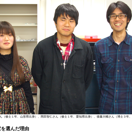
ん（修士１年、山形県出身）、岡田智仁さん（修士１年、愛知県出身）、後藤大輔さん（博士３年、
室を選んだ理由