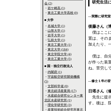
研究生活
会 (2)
・
岩ケ崎高 (1)
・
東北工業大学高校 (0)
―実際に研究室
■ 大学
・
名城大学 (1)
後藤さん（
・
山形大学 (1)
僕はここに
・
岩手大学 (1)
置は、その
・
弘前大学 (1)
加えたり、
・
東京工業大学 (1)
・
東北大学 (184)
・
東北学院大学 (4)
僕は、自分
・
東北工業大学 (5)
が作った装
■ 国・独立行政法人
ね。苦労し
・
内閣府 (1)
・
宇宙航空研究開発機構
―修士１年の皆
(5)
・
文部科学省 (0)
・
東北経済産業局 (17)
日塔さん（
・
水産総合研究センター東
先生に提示
北区水産研究所 (1)
す。後は、
・
理化学研究所 (3)
・
産業技術総合研究所東北