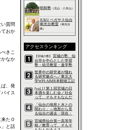
明和塾
（北山・八木山）
JUKU ペガサス仙台
南光台教室
ない質問
（南光台
南）
っておか
アクセスランキング
るべきこ
宮城の塾 仙
【宮城の塾】
なかなか
台市を中心とした学習
塾・幼児教室・進学塾
の特集
世界中の研究者が憧れ
る研究拠点へ／東北大
学WPI-AIMR本館竣工記
念式典／科学って、そ
えば、発
[vol.1] 第１回宮城の日
もそもなんだろう？
ドバイス
本酒を楽しむ会／社会
って、そもそもなんだ
ろう？
「仙台の地形と水との
関わり」～地形から見
る仙台の過去・現在・
未来～／社会って、そ
に来たＯ
宮城県仙台第一高等学
もそもなんだろう？
校／教育って、そもそ
る」と話
もなんだろう？