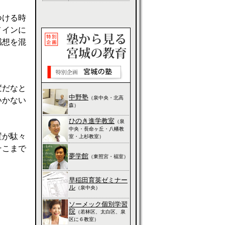
つける時
メインに
感想を混
変だなと
中野塾
（泉中央・北高
いかない
森）
ひのき進学教室
（泉
中央・長命ヶ丘・八幡教
置が駄々
室・上杉教室）
そこまで
夢学館
（東照宮・福室）
早稲田育英ゼミナー
ル
（泉中央）
ソーメック個別学習
院
（若林区、太白区、泉
区に６教室）