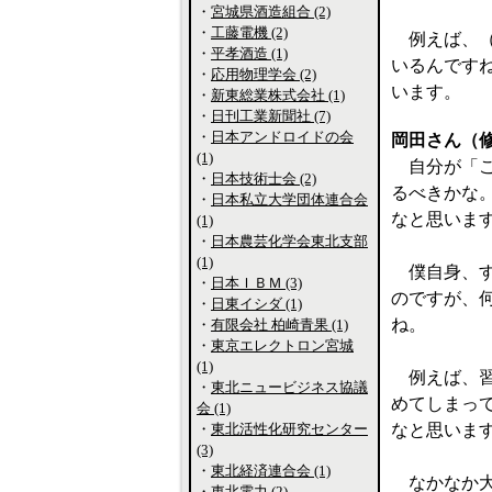
・
宮城県酒造組合 (2)
・
工藤電機 (2)
例えば、（
・
平孝酒造 (1)
いるんです
・
応用物理学会 (2)
います。
・
新東総業株式会社 (1)
・
日刊工業新聞社 (7)
・
日本アンドロイドの会
岡田さん（
(1)
自分が「こ
・
日本技術士会 (2)
るべきかな
・
日本私立大学団体連合会
なと思いま
(1)
・
日本農芸化学会東北支部
(1)
僕自身、す
・
日本ＩＢＭ (3)
のですが、
・
日東イシダ (1)
ね。
・
有限会社 柏崎青果 (1)
・
東京エレクトロン宮城
(1)
例えば、習
・
東北ニュービジネス協議
めてしまっ
会 (1)
・
東北活性化研究センター
なと思いま
(3)
・
東北経済連合会 (1)
なかなか大
・
東北電力 (2)