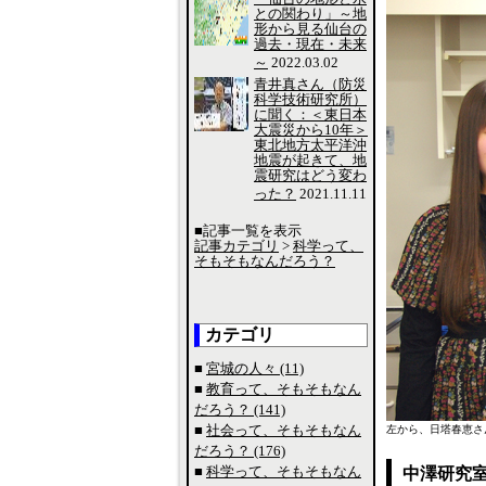
との関わり」～地
形から見る仙台の
過去・現在・未来
～
2022.03.02
青井真さん（防災
科学技術研究所）
に聞く：＜東日本
大震災から10年＞
東北地方太平洋沖
地震が起きて、地
震研究はどう変わ
った？
2021.11.11
■記事一覧を表示
記事カテゴリ
>
科学って、
そもそもなんだろう？
カテゴリ
■
宮城の人々 (11)
■
教育って、そもそもなん
だろう？ (141)
■
社会って、そもそもなん
左から、日塔春恵さ
だろう？ (176)
■
科学って、そもそもなん
中澤研究