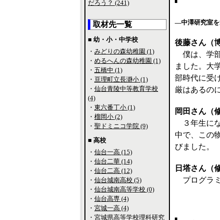
だろう？ (241)
―中澤研究室を
取材先一覧
■ 幼・小・中学校
後藤さん（
・
みどりの森幼稚園 (1)
僕は、学部
・
めるへんの森幼稚園 (1)
ました。大
・
五橋中 (1)
部時代に受
・
亘理町立長瀞小 (1)
・
仙台青陵中等教育学校
厳はあるの
(4)
・
東六番丁小 (1)
岡田さん（
・
榴岡小 (2)
３年生にな
・
聖ドミニコ学院 (9)
中で、この
■ 高校
びました。
・
仙台一高 (15)
・
仙台二華 (14)
日塔さん（
・
仙台二高 (12)
プログラミ
・
仙台城南高校 (5)
・
仙台城南高等学校 (0)
・
仙台高専 (4)
・
宮城一高 (4)
・
宮城県高等学校理科研究