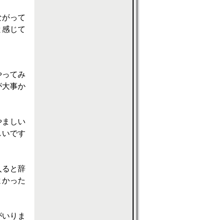
ながって
と感じて
やってみ
が大事か
やましい
しいです
入ると辞
よかった
がいりま