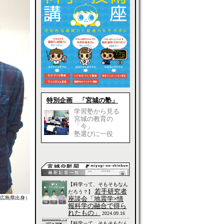
特別企画 「宮城の塾」
学習塾から見る
宮城の教育の
「今」
塾選びに一役
【科学って、そもそもなん
若手研究者
だろう？】
座談会「地震学×情
広島県出身）
報科学の融合で得ら
れたもの」
2024.09.16
【科学って、そもそもなん