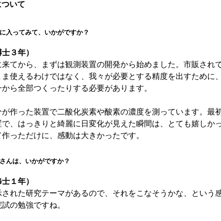
について
に入ってみて、いかがですか？
博士３年）
来てから、まずは観測装置の開発から始めました。市販され
まま使えるわけではなく、我々が必要とする精度を出すために
一から全部つくったりする必要があります。
が作った装置で二酸化炭素や酸素の濃度を測っています。最
置で、はっきりと綺麗に日変化が見えた瞬間は、とても嬉しか
て作っただけに、感動は大きかったです。
さんは、いかがですか？
修士１年）
された研究テーマがあるので、それをこなそうかな、という
院試の勉強ですね。