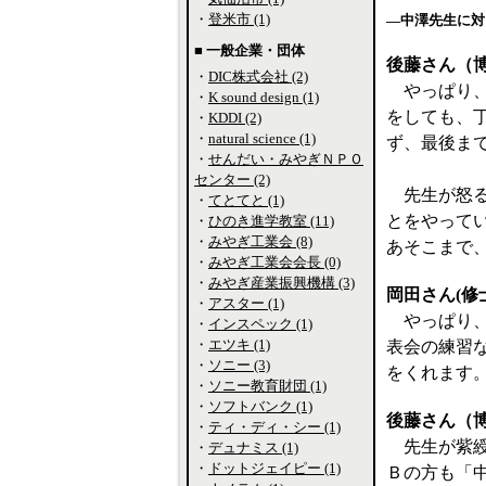
・
登米市 (1)
―中澤先生に対
■ 一般企業・団体
後藤さん（
・
DIC株式会社 (2)
やっぱり、
・
K sound design (1)
をしても、
・
KDDI (2)
・
natural science (1)
ず、最後ま
・
せんだい・みやぎＮＰＯ
センター (2)
先生が怒る
・
てとてと (1)
とをやって
・
ひのき進学教室 (11)
・
みやぎ工業会 (8)
あそこまで
・
みやぎ工業会会長 (0)
・
みやぎ産業振興機構 (3)
岡田さん(修
・
アスター (1)
やっぱり、
・
インスペック (1)
・
エツキ (1)
表会の練習
・
ソニー (3)
をくれます
・
ソニー教育財団 (1)
・
ソフトバンク (1)
後藤さん（
・
ティ・ディ・シー (1)
先生が紫綬
・
デュナミス (1)
・
ドットジェイピー (1)
Ｂの方も「