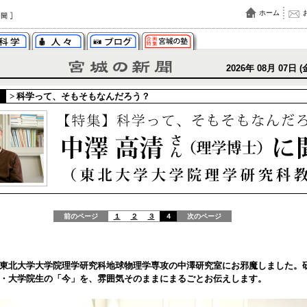
ホーム
2026年 08月 07日 (
>
科学って、そもそもなんだろう？
前のページ
１
２
３
４
次のページ
東北大学大学院理学研究科地球物理学専攻の中澤研究室にお邪魔しました。
・大学院生の「今」を、雰囲気そのままにまるごとお伝えします。