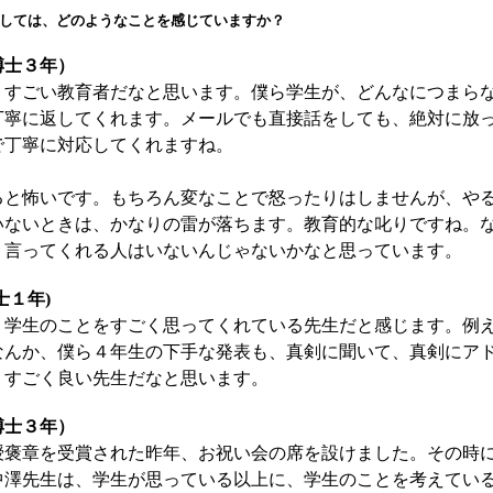
しては、どのようなことを感じていますか？
博士３年）
すごい教育者だなと思います。僕ら学生が、どんなにつまら
丁寧に返してくれます。メールでも直接話をしても、絶対に放
で丁寧に対応してくれますね。
と怖いです。もちろん変なことで怒ったりはしませんが、や
いないときは、かなりの雷が落ちます。教育的な叱りですね。
、言ってくれる人はいないんじゃないかなと思っています。
士１年)
学生のことをすごく思ってくれている先生だと感じます。例
なんか、僕ら４年生の下手な発表も、真剣に聞いて、真剣にア
。すごく良い先生だなと思います。
博士３年）
褒章を受賞された昨年、お祝い会の席を設けました。その時
中澤先生は、学生が思っている以上に、学生のことを考えてい