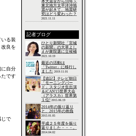
本大震災から10年＞
東北地方太平洋沖地
震が起きて、地震研
究はどう変わった？
2021.11.11
記者ブログ
ている装
ひとり新聞社「宮城
、改良を
の新聞」の大草よし
えが衆院選に立候補
2021.10.19
最近の活動は
「Twitter」に移行し
初に自分
ました
2019.11.01
ったです
【追記】テレビ朝日
「モーニングバー
ド」スタジオ生出演
＆iCAN'15世界大会
（アラスカ）世界第
１位!
2015.06.19
2014年の振り返り
と、2015年の抱負
2015.01.05
感じで
平成２５年度を振り
返りました・・・。
2014.04.02