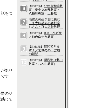
ひのき進学教
【宮城の塾】
室（泉中央本部教室・
、話をつ
八幡町教室・上杉教
室・五橋教室・長町教
地震の発生予測に挑む
室・愛子教室・吉成教
（京大防災研の西村卓
室・大和町教室、他）
也さん・京大名誉教授
の平原和朗さんに聞
JUKU ペガサ
【宮城の塾】
く）／科学って、そも
ス仙台南光台教室
そもなんだろう？
質問できま
【宮城の塾】
す！／宮城の塾｜宮城
の新聞
明和塾（北山
【宮城の塾】
教室・八木山教室）
とがあり
とです
分野の話
近感じて