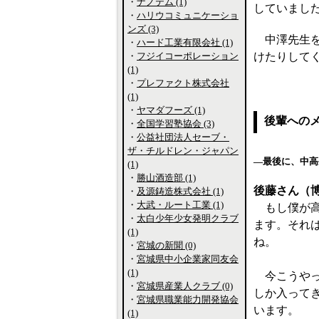
・
ナノテム (1)
していまし
・
ハリウコミュニケーショ
ンズ (3)
中澤先生を
・
ハード工業有限会社 (1)
・
フジイコーポレーション
けたりして
(1)
・
プレファクト株式会社
(1)
・
ヤマダフーズ (1)
後輩への
・
全国学習塾協会 (3)
・
公益社団法人セーブ・
ザ・チルドレン・ジャパン
―最後に、中高
(1)
・
勝山酒造部 (1)
後藤さん（
・
及源鋳造株式会社 (1)
・
大武・ルート工業 (1)
もし僕が高
・
太白少年少女発明クラブ
ます。それ
(1)
ね。
・
宮城の新聞 (0)
・
宮城県中小企業家同友会
(1)
今こうやっ
・
宮城県産業人クラブ (0)
しか入って
・
宮城県職業能力開発協会
います。
(1)