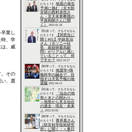
地震の発生
だろう？】
予測に挑む（京大防
災研の西村卓也さ
ん・京大名誉教授の
平原和朗さんに聞
く）
2023.01.26
【社会って、そもそもなん
を卒業し
【同窓生に
だろう？】
聞く#01】中鉢良治
た時、学
さん（元ソニー社
生は、威
長、産総研最高顧
問）がリアルに感じ
ていることって、何
ですか？
2022.10.27
【科学って、そもそもなん
地震学×情
だろう？】
す。その
報科学の融合で、目
指すは天気予報の地
思い、選
震版
2022.04.13
【社会って、そもそもなん
「仙台の地
だろう？】
形と水との関わり」
～地形から見る仙台
の過去・現在・未来
。
～
2022.03.02
【科学って、そもそもなん
青井真さん
だろう？】
（防災科学技術研究
所）に聞く：＜東日