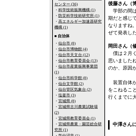
後藤さん（
センター (36)
・
科学技術振興機構 (1)
学部の間は
・
防災科学技術研究所 (1)
期だと感じ
・
高エネルギー加速器研究
なりますね
機構 (1)
ぜて発表し
■ 自治体
・
仙台市 (8)
岡田さん（
・
仙台市博物館 (4)
僕は２月く
・
仙台市天文台 (12)
思いました
・
仙台市教育委員会 (13)
・
仙台市産業振興事業団
のか、原因
(1)
・
仙台市科学館 (8)
装置自体が
・
仙台文学館 (2)
・
仙台管区気象台 (2)
をこねるこ
・
塩釜市 (3)
行くまでに
・
宮城県 (8)
・
宮城県古川農業試験場
(2)
・
宮城県教育委員会 (1)
・
宮城県農業・園芸総合研
中澤さん
究所 (1)
・
気仙沼市 (1)