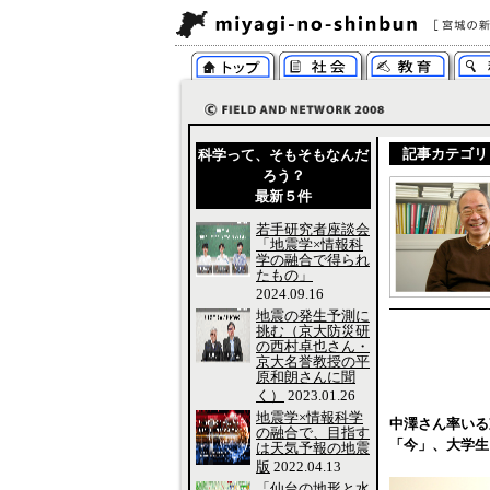
記事カテゴリ
科学って、そもそもなんだ
ろう？
最新５件
若手研究者座談会
「地震学×情報科
学の融合で得られ
たもの」
2024.09.16
地震の発生予測に
挑む（京大防災研
の西村卓也さん・
京大名誉教授の平
原和朗さんに聞
く）
2023.01.26
地震学×情報科学
中澤さん率いる
の融合で、目指す
「今」、大学生
は天気予報の地震
版
2022.04.13
「仙台の地形と水