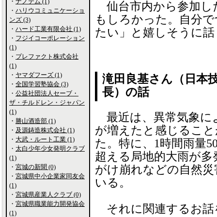
・
ナノテム (1)
仙台市内から参加し
・
ハリウコミュニケーショ
もしろかった。自分で
ンズ (3)
・
ハード工業有限会社 (1)
たい」と嬉しそうに話
・
フジイコーポレーション
(1)
・
プレファクト株式会社
(1)
・
ヤマダフーズ (1)
滝田良基さん（日本
・
全国学習塾協会 (3)
長）の話
・
公益社団法人セーブ・
ザ・チルドレン・ジャパン
(1)
最近は、異常気象に
・
勝山酒造部 (1)
が増えたと感じること
・
及源鋳造株式会社 (1)
・
大武・ルート工業 (1)
た。特に、1時間雨量50
・
太白少年少女発明クラブ
超える局地的大雨が多
(1)
・
宮城の新聞 (0)
がけ崩れなどの自然災
・
宮城県中小企業家同友会
いる。
(1)
・
宮城県産業人クラブ (0)
・
宮城県職業能力開発協会
それに関連するお話
(1)