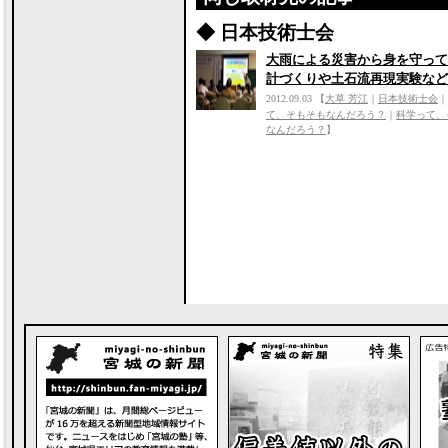
◆ 日本技術士会
大雨による災害から身を守って
計づくりや土石流再現実験など
2012.09.03
【
大草 芳江
｜
日本技術士会
｜
て、そもそもなんだろう？
｜
科学って、
なんだろう？
】