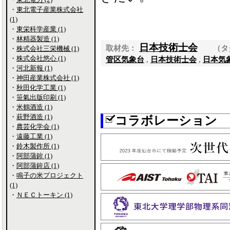
・
東北電子産業株式会社
(1)
・
東栄科学産業 (1)
・
林精器製造 (1)
日本技術士会
取材先：
（タ
・
株式会社三栄機械 (1)
・
株式会社悠心 (1)
管区気象台
,
日本技術士会
,
日本気
・
河北新報 (1)
・
神田産業株式会社 (1)
・
秋田化学工業 (1)
・
笹氣出版印刷 (1)
・
米鶴酒造 (1)
・
萩野酒造 (1)
コラボレーション
・
農芸化学会 (1)
・
遠藤工業 (1)
・
鈴木製作所 (1)
・
阿部蒲鉾 (1)
・
阿部蒲鉾店 (1)
・
鳴子の米プロジェクト
(1)
・
ＮＥＣトーキン (1)