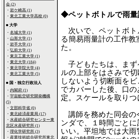
会 (2)
・
岩ケ崎高 (1)
◆ペットボトルで雨量
・
東北工業大学高校 (0)
■ 大学
次いで、ペットボト
・
名城大学 (1)
る簡易雨量計の工作教
・
山形大学 (1)
・
岩手大学 (1)
た。
・
弘前大学 (1)
・
東京工業大学 (1)
・
東北大学 (184)
子どもたちは、まず
・
東北学院大学 (4)
ルの上部をはさみで切
・
東北工業大学 (5)
しないよう切断面をビ
■ 国・独立行政法人
でカバーした後、口の
・
内閣府 (1)
・
宇宙航空研究開発機構
定。スケールを取りつ
(5)
・
文部科学省 (0)
講師を務めた同会の
・
東北経済産業局 (17)
・
水産総合研究センター東
ンダで、１時間ごとに
北区水産研究所 (1)
いい。平坦地では大雨警
・
理化学研究所 (3)
・
産業技術総合研究所東北