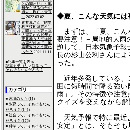
との関わり」～地
形から見る仙台の
過去・現在・未来
◆夏、こんな天気には
～
2022.03.02
青井真さん（防災
科学技術研究所）
まずは、「夏、こん
に聞く：＜東日本
大震災から10年＞
要注意！－局地的大雨
東北地方太平洋沖
地震が起きて、地
題して、日本気象予報
震研究はどう変わ
った？
2021.11.11
長の杉山公利さんによ
った。
■記事一覧を表示
記事カテゴリ
>
科学って、
そもそもなんだろう？
近年多発している、
囲に短時間で降る強い
カテゴリ
雨」。その特徴や注意
■
宮城の人々 (11)
クイズを交えながら解
■
教育って、そもそもなん
だろう？ (141)
■
社会って、そもそもなん
天気予報で特に最近
だろう？ (176)
安定」とは、そもそも
■
科学って、そもそもなん