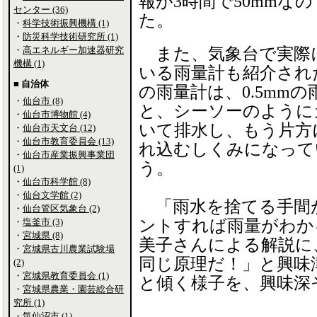
報が3時間で50mmな
センター (36)
た。
・
科学技術振興機構 (1)
・
防災科学技術研究所 (1)
・
高エネルギー加速器研究
また、気象台で実際
機構 (1)
いる雨量計も紹介され
■ 自治体
の雨量計は、0.5mm
・
仙台市 (8)
と、シーソーのように
・
仙台市博物館 (4)
いて排水し、もう片方
・
仙台市天文台 (12)
・
仙台市教育委員会 (13)
れ込むしくみになって
・
仙台市産業振興事業団
う。
(1)
・
仙台市科学館 (8)
・
仙台文学館 (2)
「雨水を捨てる手間
・
仙台管区気象台 (2)
・
塩釜市 (3)
ントすれば雨量がわか
・
宮城県 (8)
美子さんによる解説に
・
宮城県古川農業試験場
同じ原理だ！」と興味
(2)
・
宮城県教育委員会 (1)
と傾く様子を、興味深
・
宮城県農業・園芸総合研
究所 (1)
・
気仙沼市 (1)