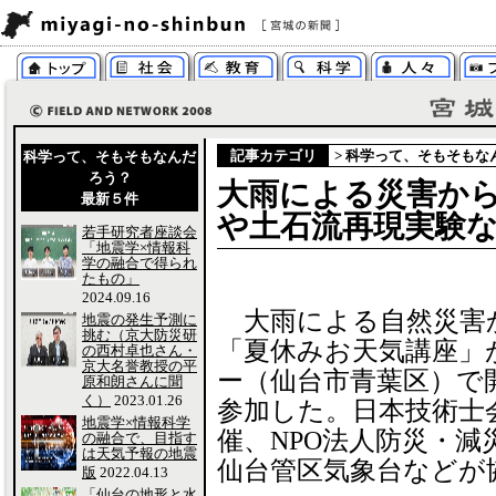
記事カテゴリ
>
科学って、そもそもな
科学って、そもそもなんだ
ろう？
大雨による災害か
最新５件
や土石流再現実験
若手研究者座談会
「地震学×情報科
学の融合で得られ
たもの」
2024.09.16
大雨による自然災害
地震の発生予測に
挑む（京大防災研
「夏休みお天気講座」
の西村卓也さん・
京大名誉教授の平
ー（仙台市青葉区）で
原和朗さんに聞
く）
2023.01.26
参加した。日本技術士
地震学×情報科学
催、NPO法人防災・
の融合で、目指す
は天気予報の地震
仙台管区気象台などが
版
2022.04.13
「仙台の地形と水