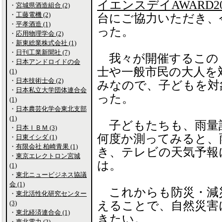
イエンスデイAWARD20
・
宮城県酒造組合 (2)
・
工藤電機 (2)
台にご協力いただき、
・
平孝酒造 (1)
った。
・
応用物理学会 (2)
・
新東総業株式会社 (1)
・
日刊工業新聞社 (7)
我々が開催するこの
・
日本アンドロイドの会
士や一般市民の大人を
(1)
・
日本技術士会 (2)
みなので、子どもを対
・
日本私立大学団体連合会
った。
(1)
・
日本農芸化学会東北支部
(1)
子どもたちも、雨量
・
日本ＩＢＭ (3)
何度か測ってみると、
・
日東イシダ (1)
・
有限会社 柏崎青果 (1)
き、テレビの天気予報
・
東京エレクトロン宮城
は。
(1)
・
東北ニュービジネス協議
会 (1)
これからも防災・減
・
東北活性化研究センター
(3)
えることで、自然災害
・
東北経済連合会 (1)
きたい。
・
東北電力 (2)