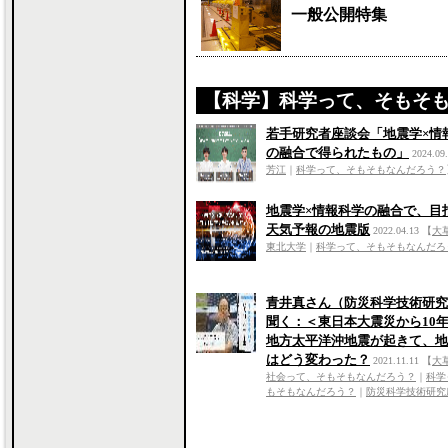
一般公開特集
【科学】科学って、そもそ
若手研究者座談会「地震学×情
の融合で得られたもの」
2024.09
芳江
｜
科学って、そもそもなんだろう？
地震学×情報科学の融合で、目
天気予報の地震版
2022.04.13
【
大
東北大学
｜
科学って、そもそもなんだろ
青井真さん（防災科学技術研究
聞く：＜東日本大震災から10
地方太平洋沖地震が起きて、地
はどう変わった？
2021.11.11
【
大
社会って、そもそもなんだろう？
｜
科学
もそもなんだろう？
｜
防災科学技術研究