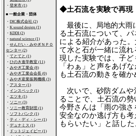
・
登米市 (1)
◆土石流を実験で再現
■ 一般企業・団体
・
DIC株式会社 (2)
最後に、局地的大雨
・
K sound design (1)
る土石流について、パ
・
KDDI (2)
・
natural science (1)
による紹介があった。
・
せんだい・みやぎＮＰＯ
て水と石が一緒に流れ
センター (2)
・
てとてと (1)
現した実験では、子ど
・
ひのき進学教室 (11)
「わぁ」と声をあげな
・
みやぎ工業会 (8)
も土石流の動きを確か
・
みやぎ工業会会長 (0)
・
みやぎ産業振興機構 (3)
・
アスター (1)
次いで、砂防ダムや
・
インスペック (1)
・
エツキ (1)
ることで、土石流の勢
・
ソニー (3)
今野さんは「雨の強さ
・
ソニー教育財団 (1)
・
ソフトバンク (1)
安全なのか逃げ方も考
・
ティ・ディ・シー (1)
もらいたい」と話した
・
デュナミス (1)
・
ドットジェイピー (1)