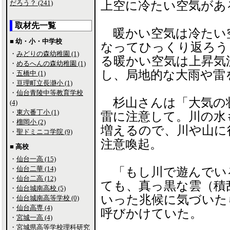
だろう？ (241)
上空に冷たい空気があ
取材先一覧
暖かい空気は冷たい
■ 幼・小・中学校
なってひっくり返ろう
・
みどりの森幼稚園 (1)
る暖かい空気は上昇気
・
めるへんの森幼稚園 (1)
し、局地的な大雨や雷
・
五橋中 (1)
・
亘理町立長瀞小 (1)
・
仙台青陵中等教育学校
杉山さんは「大気の
(4)
・
東六番丁小 (1)
雷に注意して。川の水
・
榴岡小 (2)
増えるので、川や山に
・
聖ドミニコ学院 (9)
注意喚起。
■ 高校
・
仙台一高 (15)
・
仙台二華 (14)
「もし川で遊んでい
・
仙台二高 (12)
ても、真っ黒な雲（積
・
仙台城南高校 (5)
いった兆候に気づいた
・
仙台城南高等学校 (0)
・
仙台高専 (4)
呼びかけていた。
・
宮城一高 (4)
・
宮城県高等学校理科研究