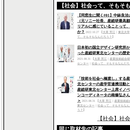
【社会】社会って、そもそ
【同窓生に聞く#01】中鉢良治
（元ソニー社長、産総研最高顧
リアルに感じていることって、
か？
2022.10.27
【
大草 芳江
｜
東北大学
て、そもそもなんだろう？
】
日本初の国立デザイン研究所か
った産総研東北センターの歴史
2021.08.31
【
大草 芳江
｜
産業技術総合研
センター
｜
社会って、そもそもなんだろ
「技術を社会へ橋渡し」する産
北センターの産学官連携活動と
産総研東北センター上席イノベ
ンコーディネータの南條弘さん
＞
2021.08.31
【
大草 芳江
｜
産業技術総
東北センター
｜
社会って、そもそもなん
う？
】
【社会】社会
同じ取材先の記事