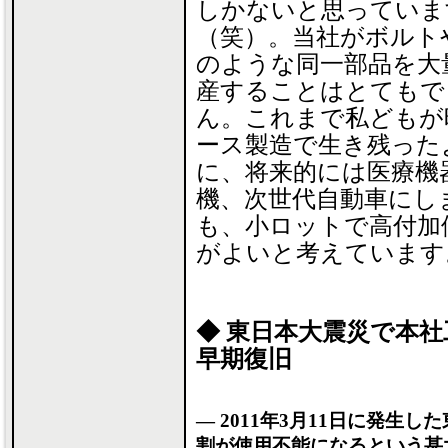
しかないと思っていま
（笑）。当社がボルト
のような同一部品を大
産することはとてもで
ん。これまで私どもが
ース製造で生き残った
に、将来的には医療機
機、次世代自動車にし
も、小ロットで高付加
がよいと考えています
◆ 東日本大震災で本
早期復旧
― 2011年3月11日に発生
割が使用不能になるという甚