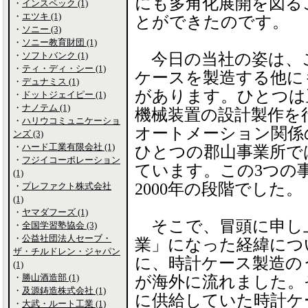
にも多角化展開を図る
・
インスペック (1)
・
エツキ (1)
とができたのです。
・
ソニー (3)
・
ソニー教育財団 (1)
・
ソフトバンク (1)
今日の当社の姿は、
・
ティ・ディ・シー (1)
ケースを製造する他に
・
デュナミス (1)
があります。ひとつは
・
ドットジェイピー (1)
・
ナノテム (1)
機械装置の設計製作を
・
ハリウコミュニケーショ
オートメーション関係
ンズ (3)
・
ハード工業有限会社 (1)
ひとつの郡山事業所で
・
フジイコーポレーション
ています。この3つの
(1)
2000年の段階でした。
・
プレファクト株式会社
(1)
・
ヤマダフーズ (1)
そこで、冒頭に申し
・
全国学習塾協会 (3)
・
公益社団法人セーブ・
業」になった経緯につい
ザ・チルドレン・ジャパン
に、時計ケース製造の
(1)
・
勝山酒造部 (1)
が海外に流れました。
・
及源鋳造株式会社 (1)
に供給していた時計ケ
・
大武・ルート工業 (1)