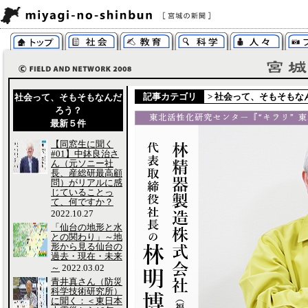
記事カテゴリ
>
社会って、そもそもな
社会って、そもそもなんだ
ろう？
最新５件
【同窓生に聞く
#01】中鉢良治さ
ん（元ソニー社
長、産総研最高顧
問）がリアルに感
じていることっ
て、何ですか？
2022.10.27
「仙台の地形と水
との関わり」～地
形から見る仙台の
過去・現在・未来
～
2022.03.02
青井真さん（防災
科学技術研究所）
に聞く：＜東日本