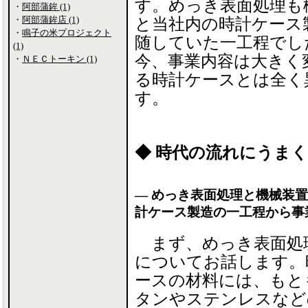
す。めっき表面処理も
・
阿部蒲鉾 (1)
・
阿部蒲鉾店 (1)
と当社内の時計ケース
・
鳴子の米プロジェクト
随していた一工程でし
(1)
今、事業内容は大きく
・
ＮＥＣトーキン (1)
る時計ケースとは全く
す。
◆ 時代の流れにうま
― めっき表面処理と機械装
計ケース製造の一工程から事
まず、めっき表面処
についてお話します。
ースの材料には、もと
タンやステンレスなど