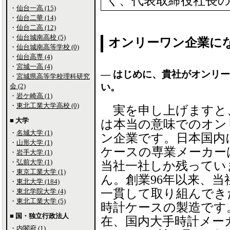
く、代表取締役社長
・
仙台一高 (15)
・
仙台二華 (14)
・
仙台二高 (12)
・
仙台城南高校 (5)
オンリーワン企業に
・
仙台城南高等学校 (0)
・
仙台高専 (4)
・
宮城一高 (4)
― はじめに、貴社がオンリ
・
宮城県高等学校理科研究
い。
会 (2)
・
岩ケ崎高 (1)
・
東北工業大学高校 (0)
実を申し上げますと
■ 大学
は本当の意味でのオン
・
名城大学 (1)
ン企業です。日本国内
・
山形大学 (1)
ケースの専業メーカー
・
岩手大学 (1)
・
弘前大学 (1)
当社一社しか残ってい
・
東京工業大学 (1)
ん。創業96年以来、当
・
東北大学 (184)
一貫して取り組んでき
・
東北学院大学 (4)
・
東北工業大学 (5)
時計ケースの製造です
■ 国・独立行政法人
在、国内大手時計メー
・
内閣府 (1)