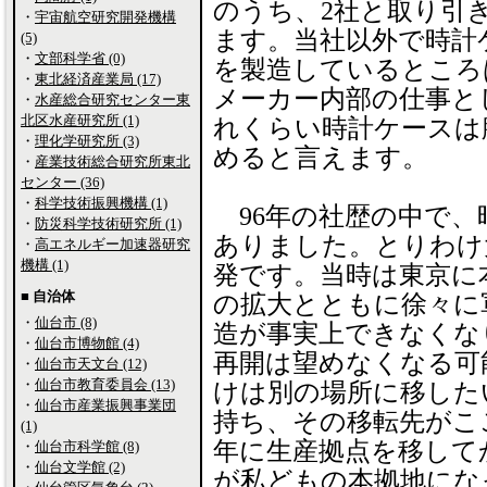
のうち、2社と取り引
・
宇宙航空研究開発機構
ます。当社以外で時計
(5)
・
文部科学省 (0)
を製造しているところ
・
東北経済産業局 (17)
メーカー内部の仕事と
・
水産総合研究センター東
北区水産研究所 (1)
れくらい時計ケースは
・
理化学研究所 (3)
めると言えます。
・
産業技術総合研究所東北
センター (36)
・
科学技術振興機構 (1)
96年の社歴の中で、
・
防災科学技術研究所 (1)
ありました。とりわけ
・
高エネルギー加速器研究
機構 (1)
発です。当時は東京に
■ 自治体
の拡大とともに徐々に
・
仙台市 (8)
造が事実上できなくな
・
仙台市博物館 (4)
再開は望めなくなる可
・
仙台市天文台 (12)
・
仙台市教育委員会 (13)
けは別の場所に移した
・
仙台市産業振興事業団
持ち、その移転先がここ
(1)
年に生産拠点を移して
・
仙台市科学館 (8)
・
仙台文学館 (2)
が私どもの本拠地にな