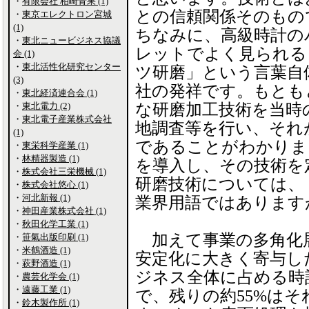
・
有限会社 柏崎青果 (1)
との信頼関係そのもの
・
東京エレクトロン宮城
(1)
ちなみに、高級時計の
・
東北ニュービジネス協議
レットでよく見られる
会 (1)
・
東北活性化研究センター
ツ研磨」という言葉自
(3)
社の発祥です。もとも
・
東北経済連合会 (1)
・
東北電力 (2)
な研磨加工技術を当時
・
東北電子産業株式会社
地調査等を行い、それ
(1)
であることがわかりま
・
東栄科学産業 (1)
・
林精器製造 (1)
を導入し、その技術を
・
株式会社三栄機械 (1)
研磨技術については、
・
株式会社悠心 (1)
・
河北新報 (1)
業界用語ではあります
・
神田産業株式会社 (1)
・
秋田化学工業 (1)
加えて事業の多角化
・
笹氣出版印刷 (1)
・
米鶴酒造 (1)
安定化に大きく寄与し
・
萩野酒造 (1)
ジネス全体に占める時
・
農芸化学会 (1)
・
遠藤工業 (1)
で、残りの約55%は
・
鈴木製作所 (1)