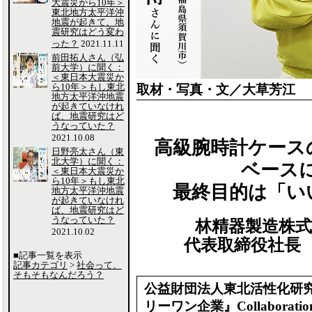
大震災から10年＞
東北地方太平洋沖
地震が起きて、地
震研究はどう変わ
った？
2021.11.11
前田拓人さん（弘
前大学）に聞く：
＜東日本大震災か
ら10年＞もし東北
取材・写真・文／大草芳江
地方太平洋沖地震
が起きていなけれ
ば、地震研究はど
うなっていた？
2021.10.08
高級腕時計ケース
日野亮太さん（東
北大学）に聞く：
ベース
＜東日本大震災か
ら10年＞もし東北
最終目的は「い
地方太平洋沖地震
が起きていなけれ
ば、地震研究はど
うなっていた？
林精器製造株式
2021.10.02
代表取締役社長 林 明
■記事一覧を表示
記事カテゴリ
>
社会って、
そもそもなんだろう？
公益財団法人東北活性化研究
リーワン企業』Collaborati