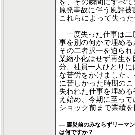
を、その瞬間にすべて
原発事故に伴う風評被
これらによって失った
一度失った仕事は二
事を別の何かで埋める
その二者択一を迫られ
業縮小化はせず再生を
分、社員一人ひとりに
な苦労をかけました。
に苦しかった時期のこ
失われた仕事を埋める
え始め、今期に至って
ショック前まで業績を
― 震災前のみならずリーマ
は何ですか？