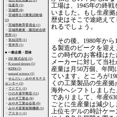
・
仙台管区気象台 (2)
工場は、1945年の終
・
塩釜市 (3)
・
宮城県 (8)
いました。もし生産拠
・
宮城県古川農業試験場
歴史はそこで途絶えて
(2)
・
宮城県教育委員会 (1)
れるでしょう。
・
宮城県農業・園芸総合研
究所 (1)
その後、1980年から
・
気仙沼市 (1)
・
登米市 (1)
る製造のピークを迎え
■ 一般企業・団体
この時代のお客様はた
・
DIC株式会社 (2)
メーカーに対して当社
・
K sound design (1)
産量は月50万個、年間
・
KDDI (2)
・
natural science (1)
ています。ところが19
・
せんだい・みやぎＮＰＯ
くの工業製品の生産拠
センター (2)
・
てとてと (1)
海外へシフトしました
・
ひのき進学教室 (11)
でありまして、年産6
・
みやぎ工業会 (8)
ごとに生産量は減少し
・
みやぎ工業会会長 (0)
・
みやぎ産業振興機構 (3)
上位モデルの時計ケー
・
アスター (1)