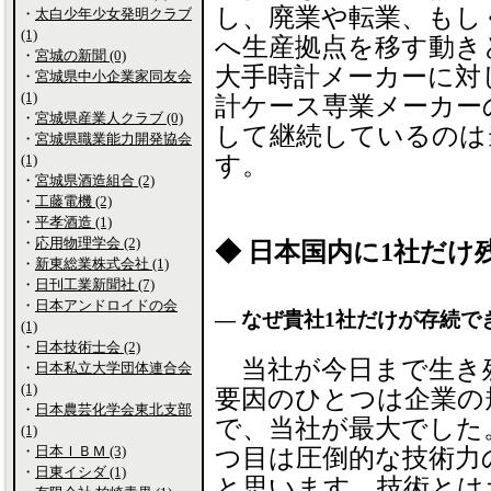
し、廃業や転業、もし
・
太白少年少女発明クラブ
(1)
へ生産拠点を移す動き
・
宮城の新聞 (0)
大手時計メーカーに対
・
宮城県中小企業家同友会
(1)
計ケース専業メーカー
・
宮城県産業人クラブ (0)
して継続しているのは
・
宮城県職業能力開発協会
(1)
す。
・
宮城県酒造組合 (2)
・
工藤電機 (2)
・
平孝酒造 (1)
・
応用物理学会 (2)
◆ 日本国内に1社だけ
・
新東総業株式会社 (1)
・
日刊工業新聞社 (7)
・
日本アンドロイドの会
― なぜ貴社1社だけが存続で
(1)
・
日本技術士会 (2)
当社が今日まで生き
・
日本私立大学団体連合会
(1)
要因のひとつは企業の
・
日本農芸化学会東北支部
で、当社が最大でした
(1)
・
日本ＩＢＭ (3)
つ目は圧倒的な技術力
・
日東イシダ (1)
と思います。技術とは