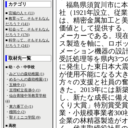
福島県須賀川市に本
カテゴリ
社（1921年設立、従業
■
宮城の人々 (11)
■
教育って、そもそもなん
は、精密金属加工と
だろう？ (141)
価値として提供する
■
社会って、そもそもなん
メーカーである。現
だろう？ (176)
■
科学って、そもそもなん
ス製造を軸に、ロボ
だろう？ (241)
メーション機器の設
受託処理等を県内3つ
取材先一覧
に発生した東日本大震
■ 幼・小・中学校
が使用不能になる大
・
みどりの森幼稚園 (1)
・
めるへんの森幼稚園 (1)
方々の支援と社員の
・
五橋中 (1)
きた。2013年には
・
亘理町立長瀞小 (1)
・
仙台青陵中等教育学校
し、新たな成長に備え
(4)
くり大賞」特別賞受賞
・
東六番丁小 (1)
業・小規模事業者30
・
榴岡小 (2)
・
聖ドミニコ学院 (9)
企業の林精器製造が
■ 高校