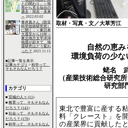
との関わり」～地
形から見る仙台の
過去・現在・未来
～
2022.03.02
青井真さん（防災
取材・写真・文／大草芳江
科学技術研究所）
に聞く：＜東日本
大震災から10年＞
東北地方太平洋沖
地震が起きて、地
自然の恵み
震研究はどう変わ
った？
2021.11.11
環境負荷の少な
■記事一覧を表示
記事カテゴリ
>
科学って、
そもそもなんだろう？
蛯名 武雄
（産業技術総合研究所
研究部
カテゴリ
■
宮城の人々 (11)
■
教育って、そもそもなん
東北で豊富に産する
だろう？ (141)
■
社会って、そもそもなん
料「クレースト」を
だろう？ (176)
の産業界に貢献した
■
科学って、そもそもなん