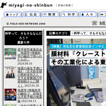
記事カテゴリ
>
科学って、そもそもな
科学って、そもそもなんだ
ろう？
最新５件
若手研究者座談会
「地震学×情報科
学の融合で得られ
たもの」
2024.09.16
地震の発生予測に
挑む（京大防災研
の西村卓也さん・
京大名誉教授の平
原和朗さんに聞
く）
2023.01.26
地震学×情報科学
の融合で、目指す
は天気予報の地震
版
2022.04.13
「仙台の地形と水