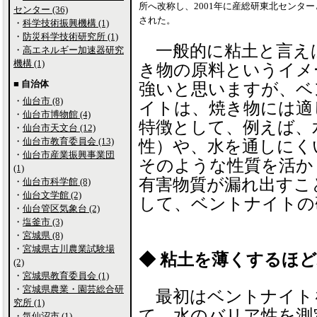
所へ改称し、2001年に産総研東北センタ
センター (36)
された。
・
科学技術振興機構 (1)
・
防災科学技術研究所 (1)
一般的に粘土と言え
・
高エネルギー加速器研究
機構 (1)
き物の原料というイメ
■ 自治体
強いと思いますが、ベ
・
仙台市 (8)
イトは、焼き物には適
・
仙台市博物館 (4)
特徴として、例えば、
・
仙台市天文台 (12)
・
仙台市教育委員会 (13)
性）や、水を通しにく
・
仙台市産業振興事業団
そのような性質を活か
(1)
有害物質が漏れ出すこ
・
仙台市科学館 (8)
・
仙台文学館 (2)
して、ベントナイトの
・
仙台管区気象台 (2)
・
塩釜市 (3)
・
宮城県 (8)
・
宮城県古川農業試験場
◆ 粘土を薄くするほ
(2)
・
宮城県教育委員会 (1)
・
宮城県農業・園芸総合研
最初はベントナイト
究所 (1)
て、水のバリア性を測
・
気仙沼市 (1)