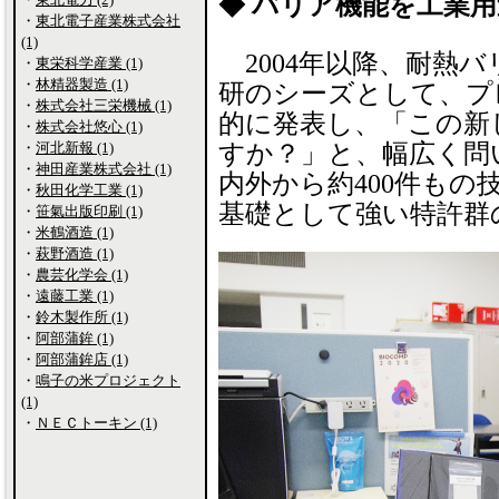
◆ バリア機能を工業
・
東北電子産業株式会社
(1)
2004年以降、耐熱
・
東栄科学産業 (1)
・
林精器製造 (1)
研のシーズとして、プ
・
株式会社三栄機械 (1)
的に発表し、「この新
・
株式会社悠心 (1)
すか？」と、幅広く問い
・
河北新報 (1)
・
神田産業株式会社 (1)
内外から約400件も
・
秋田化学工業 (1)
基礎として強い特許群
・
笹氣出版印刷 (1)
・
米鶴酒造 (1)
・
萩野酒造 (1)
・
農芸化学会 (1)
・
遠藤工業 (1)
・
鈴木製作所 (1)
・
阿部蒲鉾 (1)
・
阿部蒲鉾店 (1)
・
鳴子の米プロジェクト
(1)
・
ＮＥＣトーキン (1)