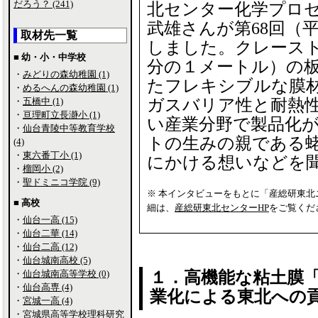
だろう？ (241)
北センター化学プロ
武雄さんが第68回（
取材先一覧
しました。クレースト
■ 幼・小・中学校
分の１メートル）の
・
みどりの森幼稚園 (1)
たフレキシブルな膜
・
めるへんの森幼稚園 (1)
・
五橋中 (1)
ガスバリア性と耐熱
・
亘理町立長瀞小 (1)
い産業分野で製品化
・
仙台青陵中等教育学校
トの生みの親である
(4)
・
東六番丁小 (1)
にかける想いなどを
・
榴岡小 (2)
・
聖ドミニコ学院 (9)
※ 本インタビューをもとに「産総研東北
■ 高校
細は、
産総研東北センターHP
をご覧くだ
・
仙台一高 (15)
・
仙台二華 (14)
・
仙台二高 (12)
・
仙台城南高校 (5)
・
仙台城南高等学校 (0)
１．高機能な粘土膜
・
仙台高専 (4)
業化による東北への
・
宮城一高 (4)
・
宮城県高等学校理科研究