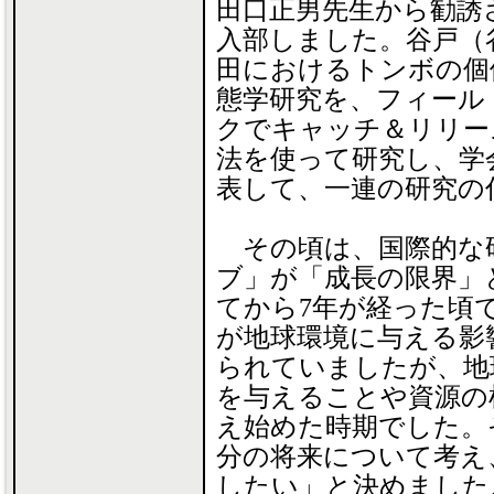
田口正男先生から勧誘
入部しました。谷戸（
田におけるトンボの個
態学研究を、フィール
クでキャッチ＆リリー
法を使って研究し、学
表して、一連の研究の
その頃は、国際的な
ブ」が「成長の限界」と
てから7年が経った頃
が地球環境に与える影
られていましたが、地
を与えることや資源の
え始めた時期でした。
分の将来について考え
したい」と決めました