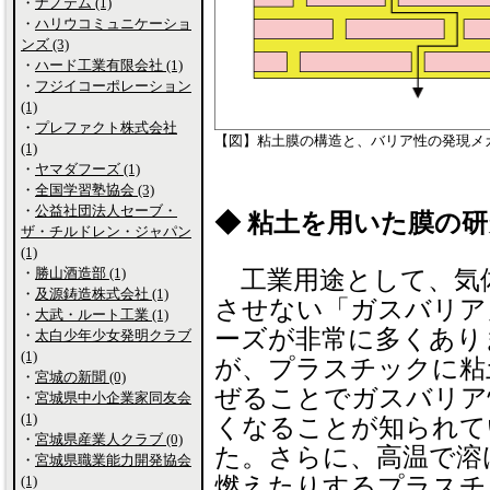
・
ナノテム (1)
・
ハリウコミュニケーショ
ンズ (3)
・
ハード工業有限会社 (1)
・
フジイコーポレーション
(1)
・
プレファクト株式会社
【図】粘土膜の構造と、バリア性の発現メ
(1)
・
ヤマダフーズ (1)
・
全国学習塾協会 (3)
・
公益社団法人セーブ・
◆ 粘土を用いた膜の
ザ・チルドレン・ジャパン
(1)
・
勝山酒造部 (1)
工業用途として、気
・
及源鋳造株式会社 (1)
させない「ガスバリア
・
大武・ルート工業 (1)
ーズが非常に多くあり
・
太白少年少女発明クラブ
(1)
が、プラスチックに粘
・
宮城の新聞 (0)
ぜることでガスバリア
・
宮城県中小企業家同友会
(1)
くなることが知られて
・
宮城県産業人クラブ (0)
た。さらに、高温で溶
・
宮城県職業能力開発協会
燃えたりするプラスチ
(1)