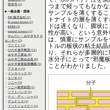
・
登米市 (1)
つまで経ってもなかな
■ 一般企業・団体
サンプルを薄くするこ
・
DIC株式会社 (2)
トナイトの層を薄くす
・
K sound design (1)
ドは遅くなり、膜状に
・
KDDI (2)
・
natural science (1)
性が高い、という意外
・
せんだい・みやぎＮＰＯ
は、慎重にサンプルを
センター (2)
トルの板状の粘土結晶
・
てとてと (1)
・
ひのき進学教室 (11)
り、それらが多層的に
・
みやぎ工業会 (8)
水分子にとって"邪魔
・
みやぎ工業会会長 (0)
・
みやぎ産業振興機構 (3)
ことがわかりました。
・
アスター (1)
・
インスペック (1)
・
エツキ (1)
・
ソニー (3)
・
ソニー教育財団 (1)
・
ソフトバンク (1)
・
ティ・ディ・シー (1)
・
デュナミス (1)
・
ドットジェイピー (1)