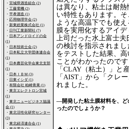
・
宮城県酒造組合 (2)
は異なり、粘土は耐熱
・
工藤電機 (2)
い特性もあります。そ
・
平孝酒造 (1)
・
応用物理学会 (2)
ような高温下でも使え
・
新東総業株式会社 (1)
膜を実用化するアイディ
・
日刊工業新聞社 (7)
・
日本アンドロイドの会
上司だった水上富士夫
(1)
の検討を指示されまし
・
日本技術士会 (2)
をテストした結果、高
・
日本私立大学団体連合会
(1)
ことがわかったのです
・
日本農芸化学会東北支部
「CLAY（粘土）」と
(1)
・
日本ＩＢＭ (3)
「AIST」から「クレー
・
日東イシダ (1)
れました。
・
有限会社 柏崎青果 (1)
・
東京エレクトロン宮城
(1)
―開発した粘土膜材料を、ど
・
東北ニュービジネス協議
会 (1)
ったのでしょうか？
・
東北活性化研究センター
(3)
・
東北経済連合会 (1)
・
東北電力 (2)