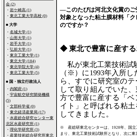
会 (2)
―このたびは河北文化賞のご
・
岩ケ崎高 (1)
・
東北工業大学高校 (0)
対象となった粘土膜材料「ク
のですか？
■ 大学
・
名城大学 (1)
・
山形大学 (1)
・
岩手大学 (1)
◆ 東北で豊富に産す
・
弘前大学 (1)
・
東京工業大学 (1)
・
東北大学 (184)
私が東北工業技術試
・
東北学院大学 (4)
（※）に1993年入所
・
東北工業大学 (5)
ら、すでに研究室のテ
■ 国・独立行政法人
して取り組んでいた、
・
内閣府 (1)
・
宇宙航空研究開発機構
方で豊富に産する「ベ
(5)
イト」と呼ばれる粘土
・
文部科学省 (0)
・
東北経済産業局 (17)
してきました。
・
水産総合研究センター東
北区水産研究所 (1)
※ 産総研東北センターは、1928年、国
・
理化学研究所 (3)
まり、東北工業技術試験所となり、次に東
・
産業技術総合研究所東北